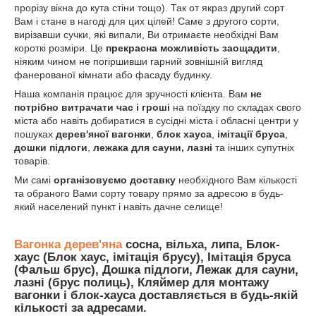
прорізу вікна до кута стіни тощо). Так от якраз другий сорт
Вам і стане в нагоді для цих цілей! Саме з другого сорти,
вирізавши сучки, які випали, Ви отримаєте необхідні Вам
короткі розміри. Це
прекрасна можливість заощадити
,
ніяким чином не погіршивши гарний зовнішній вигляд
фанерованої кімнати або фасаду будинку.
Наша компанія працює для зручності клієнта. Вам
не
потрібно витрачати час і гроші
на поїздку по складах свого
міста або навіть добиратися в сусідні міста і обласні центри у
пошуках
дерев'яної вагонки
,
блок хауса
,
імітації бруса
,
дошки підлоги
,
лежака для сауни, лазні
та інших супутніх
товарів.
Ми самі
організовуємо доставку
необхідного Вам кількості
та обраного Вами сорту товару прямо за адресою в будь-
який населений пункт і навіть дачне селище!
Вагонка дерев'яна
сосна, вільха, липа
,
Блок-
хаус
(
Блок хаус
,
імітація брусу
),
Імітація бруса
(
Фальш брус
),
Дошка підлоги
,
Лежак для сауни,
лазні
(
брус полиць
),
Кляймер
для монтажу
вагонки і блок-хауса доставляється в будь-якій
кількості за адресами.