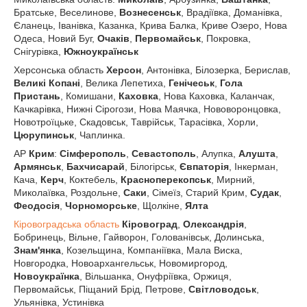
Братське, Веселинове,
Вознесенськ
, Врадіївка, Доманівка,
Єланець, Іванівка, Казанка, Крива Балка, Криве Озеро, Нова
Одеса, Новий Буг,
Очаків
,
Первомайськ
, Покровка,
Снігурівка,
Южноукраїнськ
Херсонська область
Херсон
, Антонівка, Білозерка, Берислав,
Великі Копані
, Велика Лепетиха,
Генічеськ
,
Гола
Пристань
, Комишани,
Каховка
, Нова Каховка, Каланчак,
Качкарівка, Нижні Сірогози, Нова Маячка, Нововоронцовка,
Новотроїцьке, Скадовськ, Таврійськ, Тарасівка, Хорли,
Цюрупинськ
, Чаплинка.
АР
Крим
:
Сімферополь
,
Севастополь
, Алупка,
Алушта
,
Армянськ
,
Бахчисарай
, Білогірськ,
Євпаторія
, Інкерман,
Кача,
Керч
, Коктебель,
Красноперекопськ
, Мирний,
Миколаївка, Роздольне,
Саки
, Сімеїз, Старий Крим,
Судак
,
Феодосія
,
Чорноморське
, Щолкіне,
Ялта
Кіровоградська область
Кіровоград
,
Олександрія
,
Бобринець, Вільне, Гайворон, Голованівськ, Долинська,
Знам'янка
, Козельщина, Компаніївка, Мала Виска,
Новгородка, Новоархангельськ, Новомиргород,
Новоукраїнка
, Вільшанка, Онуфріївка, Оржиця,
Первомайськ, Піщаний Брід, Петрове,
Світловодськ
,
Ульянівка, Устинівка