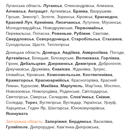
Луганська область:
Луганськ
, Олександрівськ, Алмазна,
Алчевськ
,
Антрацит
, Артемівськ,
Брянка
, Вахрушеве,
Гірське, Зимогір'ї, Золоте, Зоринськ, Кіровськ,
Краснодон
,
Красний Луч
,
Кремінна
,
Лисичанськ
, Лутугине, Міусинськ,
Молодогвардійськ, Новодружеське,
Первомайськ
,
Перевальськ, Попасна,
Ровеньки
,
Рубіжне
, Сватове,
Свердловськ
,
Сєвєродонецьк
,
Старобільськ
,
Стаханов
,
Суходольськ, Щастя, Теплогірськ
Донецька область:
Донецьк
,
Авдіївка
,
Амвросіївка
, Погоди,
Артемівськ
, Білицьке, Білозерське,
Волноваха
,
Горлівка
,
Гірник,
Дебальцеве
,
Дзержинськ
,
Димитров
, Добропілля,
Докучаєвськ, Дружківка,
Єнакієве
, Жданівка, Зугрес,
Іловайськ, Кіровське,
Комсомольське
,
Костянтинівка
,
Краматорськ
,
Красноармійськ
, Красногорівка, Красний
Лиман, Курахове,
Макіївка
,
Маріуполь
, Мар'їнка, Моспіно,
Новоазовськ, Новогродівка, Родинське, Світлодарськ,
Святогірськ, Сіверськ, Селидове,
Слов'янськ
,
Сніжне
,
Соледар,
Торез
, Вуглегірськ, Вугледар, Українськ, Урзуф,
Харцизськ, Годин Яр, Шахтарськ, Юнокомунарівськ,
Ясинувата
Запорізька область
:
Запоріжжя
,
Бердянськ
, Василівка,
Гуляйполе
, Дніпрорудне, Кам'янка-Дніпровська,