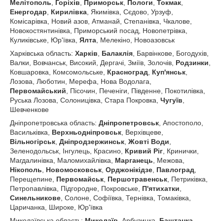
Мелітополь
,
Горіхів
,
Приморськ
,
Пологи
,
Токмак
,
Енергодар
,
Кирилівка
, Якимівка, Сєдово, Урзуф,
Комісарівка, Новий азов, Атманай, Степанівка, Чкалове,
Новокостянтинівка, Приморський посад, Новопетрівка,
Куликівське, Юр'ївка,
Ялта
, Мелекіно, Новоазовськ
Харківська область:
Харків
,
Балаклія
, Барвінкове, Богодухів,
Валки, Вовчанськ, Високий, Дергачі, Зміїв, Золочів,
Родзинки
,
Ковшаровка, Комсомольське,
Красноград
,
Куп'янськ
,
Лозова, Люботин, Мерефа, Нова Водолага,
Первомайський
, Пісочин, Печеніги, Південне, Покотилівка,
Руська Лозова, Солоницівка, Стара Покровка,
Чугуїв
,
Шевченкове
Дніпропетровська область:
Дніпропетровськ
, Апостополо,
Васильківка,
Верхньодніпровськ
, Верхівцеве,
Вільногірськ
,
Дніпродзержинськ
,
Жовті Води
,
Зеленодольськ, Інгулець, Красино,
Кривий Ріг
, Кринички,
Магдалинівка, Маломихайлівка,
Марганець
, Межова,
Нікополь
,
Новомосковськ
,
Орджонікідзе
,
Павлоград
,
Перещепине,
Первомайськ
,
Першотравенськ
, Петриківка,
Петропавлівка, Підгородне, Покровське,
П'ятихатки
,
Синельникове
, Солоне, Софіївка, Тернівка, Томаківка,
Царичанка, Широке, Юр'ївка
Миколаївська область:
Миколаїв
, Арбузинка,
Баштанка
,