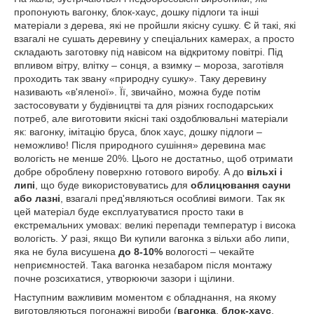
пропонують вагонку, блок-хаус, дошку підлоги та інші
матеріали з дерева, які не пройшли якісну сушку. Є й такі, які
взагалі не сушать деревину у спеціальних камерах, а просто
складають заготовку під навісом на відкритому повітрі. Під
впливом вітру, влітку – сонця, а взимку – мороза, заготівля
проходить так звану «природну сушку». Таку деревину
називають «в'яленої». Її, звичайно, можна буде потім
застосовувати у будівництві та для різних господарських
потреб, але виготовити якісні такі оздоблювальні матеріали
як: вагонку, імітацію бруса, блок хаус, дошку підлоги –
неможливо! Після природного сушіння» деревина має
вологість не менше 20%. Цього не достатньо, щоб отримати
добре оброблену поверхню готового виробу. А до
вільхі і
липі
, що буде використовуватись для
облицювання сауни
або лазні
, взагалі пред'являються особливі вимоги. Так як
цей матеріал буде експлуатуватися просто таки в
екстремальних умовах: великі перепади температур і висока
вологість. У разі, якщо Ви купили вагонка з вільхи або липи,
яка не була висушена
до 8-10%
вологості – чекайте
неприємностей. Така вагонка незабаром після монтажу
почне розсихатися, утворюючи зазори і щілини.
Наступним важливим моментом є обладнання, на якому
виготовляються погонажні вироби (
вагонка
,
блок-хаус
,