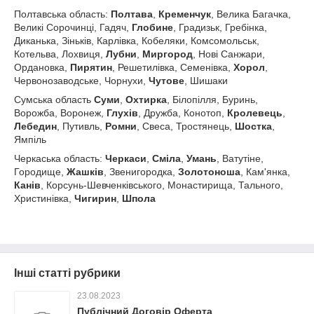
Полтавська область:
Полтава
,
Кременчук
, Велика Багачка,
Великі Сорочинці, Гадяч,
Глобине
, Градизьк, Гребінка,
Диканька, Зіньків, Карлівка, Кобеляки, Комсомольськ,
Котельва, Лохвиця,
Лубни
,
Миргород
, Нові Санжари,
Ордановка,
Пирятин
, Решетилівка, Семенівка,
Хорол
,
Червонозаводське, Чорнухи,
Чутове
, Шишаки
Сумська область
Суми
,
Охтирка
, Білопілля, Буринь,
Ворожба, Воронеж,
Глухів
, Дружба, Конотоп,
Кролевець
,
Лебедин
, Путивль,
Ромни
, Свеса, Тростянець,
Шостка
,
Ямпіль
Черкаська область:
Черкаси
,
Сміла
,
Умань
, Ватутіне,
Городище,
Жашків
, Звенигородка,
Золотоноша
, Кам'янка,
Канів
, Корсунь-Шевченківського, Монастирища, Тального,
Христинівка,
Чигирин
,
Шпола
Інші статті рубрики
23.08.2023
Публічний Договір Оферта