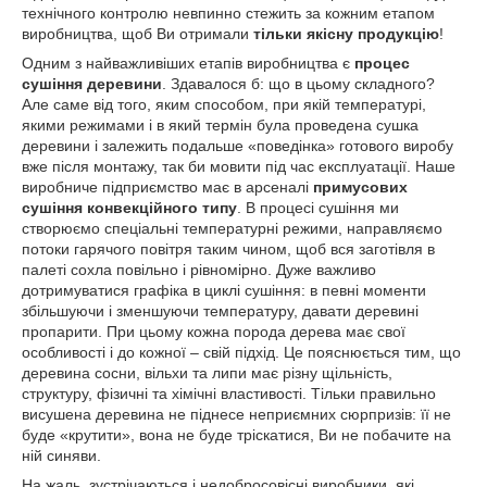
технічного контролю невпинно стежить за кожним етапом
виробництва, щоб Ви отримали
тільки якісну продукцію
!
Одним з найважливіших етапів виробництва є
процес
сушіння деревини
. Здавалося б: що в цьому складного?
Але саме від того, яким способом, при якій температурі,
якими режимами і в який термін була проведена сушка
деревини і залежить подальше «поведінка» готового виробу
вже після монтажу, так би мовити під час експлуатації. Наше
виробниче підприємство має в арсеналі
примусових
сушіння конвекційного типу
. В процесі сушіння ми
створюємо спеціальні температурні режими, направляємо
потоки гарячого повітря таким чином, щоб вся заготівля в
палеті сохла повільно і рівномірно. Дуже важливо
дотримуватися графіка в циклі сушіння: в певні моменти
збільшуючи і зменшуючи температуру, давати деревині
пропарити. При цьому кожна порода дерева має свої
особливості і до кожної – свій підхід. Це пояснюється тим, що
деревина сосни, вільхи та липи має різну щільність,
структуру, фізичні та хімічні властивості. Тільки правильно
висушена деревина не піднесе неприємних сюрпризів: її не
буде «крутити», вона не буде тріскатися, Ви не побачите на
ній синяви.
На жаль, зустрічаються і недобросовісні виробники, які