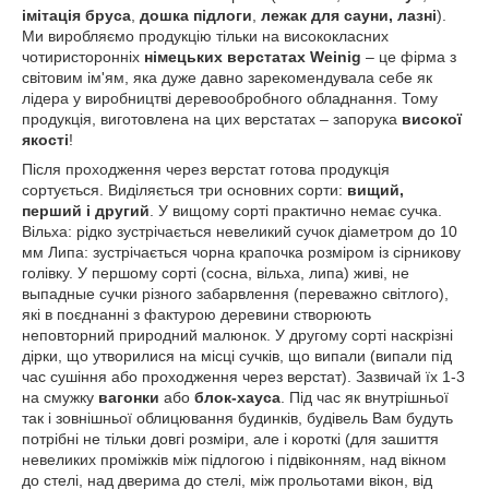
імітація бруса
,
дошка підлоги
,
лежак для сауни, лазні
).
Ми виробляємо продукцію тільки на висококласних
чотиристоронніх
німецьких верстатах Weinig
– це фірма з
світовим ім'ям, яка дуже давно зарекомендувала себе як
лідера у виробництві деревообробного обладнання. Тому
продукція, виготовлена на цих верстатах – запорука
високої
якості
!
Після проходження через верстат готова продукція
сортується. Виділяється три основних сорти:
вищий,
перший і другий
. У вищому сорті практично немає сучка.
Вільха: рідко зустрічається невеликий сучок діаметром до 10
мм Липа: зустрічається чорна крапочка розміром із сірникову
голівку. У першому сорті (сосна, вільха, липа) живі, не
выпадные сучки різного забарвлення (переважно світлого),
які в поєднанні з фактурою деревини створюють
неповторний природний малюнок. У другому сорті наскрізні
дірки, що утворилися на місці сучків, що випали (випали під
час сушіння або проходження через верстат). Зазвичай їх 1-3
на смужку
вагонки
або
блок-хауса
. Під час як внутрішньої
так і зовнішньої облицювання будинків, будівель Вам будуть
потрібні не тільки довгі розміри, але і короткі (для зашиття
невеликих проміжків між підлогою і підвіконням, над вікном
до стелі, над дверима до стелі, між прольотами вікон, від