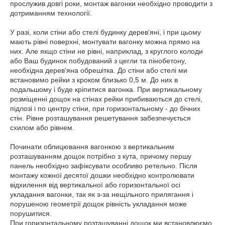
прослужив довгі роки, монтаж вагонки необхідно проводити з
дотриманням технології.
У разі, коли стіни або стелі будинку дерев'яні, і при цьому
мають рівні поверхні, монтувати вагонку можна прямо на
них. Але якщо стіни не рівні, наприклад, з круглого колоди
або Ваш будинок побудований з цегли та пінобетону,
необхідна дерев'яна обрешітка. До стіни або стелі ми
встановимо рейки з кроком близько 0,5 м. До них в
подальшому і буде кріпитися вагонка. При вертикальному
розміщенні дощок на стінах рейки прибиваються до стелі,
підлозі і по центру стіни, при горизонтальному - до бічних
стін. Рівне розташування решетування забезпечується
схилом або рівнем.
Починати облицювання вагонкою з вертикальним
розташуванням дощок потрібно з кута, причому першу
панель необхідно зафіксувати особливо ретельно. Після
монтажу кожної десятої дошки необхідно контролювати
відхилення від вертикальної або горизонтальної осі
укладання вагонки, так як з-за нещільного прилягання і
порушеною геометрії дощок рівність укладання може
порушитися.
При горизонтальному розташуванні дощок ми встановлюємо