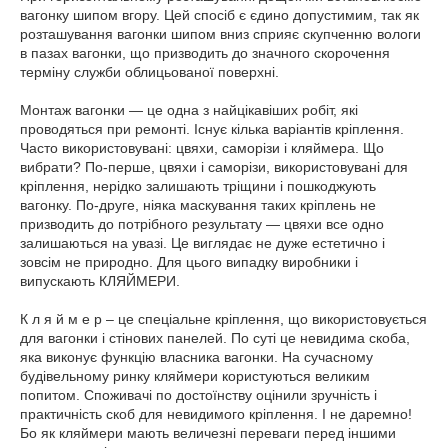
вагонку шипом вгору. Цей спосіб є єдино допустимим, так як
розташування вагонки шипом вниз сприяє скупченню вологи
в пазах вагонки, що призводить до значного скорочення
терміну служби облицьованої поверхні.
Монтаж вагонки — це одна з найцікавіших робіт, які
проводяться при ремонті. Існує кілька варіантів кріплення.
Часто використовувані: цвяхи, саморізи і кляймера. Що
вибрати? По-перше, цвяхи і саморізи, використовувані для
кріплення, нерідко залишають тріщини і пошкоджують
вагонку. По-друге, ніяка маскування таких кріплень не
призводить до потрібного результату — цвяхи все одно
залишаються на увазі. Це виглядає не дуже естетично і
зовсім не природно. Для цього випадку виробники і
випускають КЛЯЙМЕРИ.
К л я й м е р – це спеціальне кріплення, що використовується
для вагонки і стінових панелей. По суті це невидима скоба,
яка виконує функцію власника вагонки. На сучасному
будівельному ринку кляймери користуються великим
попитом. Споживачі по достоїнству оцінили зручність і
практичність скоб для невидимого кріплення. І не даремно!
Бо як кляймери мають величезні переваги перед іншими