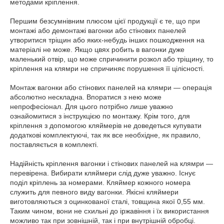
методами кріплення.
Першим безсумнівним плюсом цієї продукції є те, що при
монтажі або демонтажі вагонки або стінових панелей
утворитися тріщин або яких-небудь інших пошкодження на
матеріалі не може. Якщо цвях робить в вагонки дуже
маленький отвір, що може спричинити розкол або тріщину, то
кріплення на клямри не спричиняє порушення її цілісності.
Монтаж вагонки або стінових панелей на клямри — операція
абсолютно нескладна. Впоратися з нею може
непрофесіонал. Для цього потрібно лише уважно
ознайомитися з інструкцією по монтажу. Крім того, для
кріплення з допомогою кляймерів не доведеться купувати
додаткові комплектуючі, так як все необхідне, як правило,
поставляється в комплекті.
Надійність кріплення вагонки і стінових панелей на клямри —
перевірена. Вибирати кляймери слід дуже уважно. Існує
поділ кріплень за номерами. Кляймер кожного номера
служить для певного виду вагонки. Якісні кляймери
виготовляються з оцинкованої сталі, товщина якої 0,55 мм.
Таким чином, вони не схильні до іржавіння і їх використання
можливо так при зовнішній, так і при внутрішній обробці.