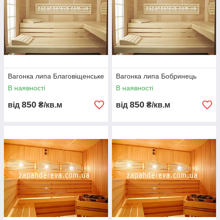
Вагонка липа Благовіщенське
Вагонка липа Бобринець
В наявності
В наявності
850
850
від
₴/кв.м
від
₴/кв.м