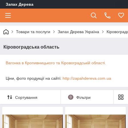
Запах Дерева
Товари та послуги
Запах Дерева Україна
Кіровоград
Кіровоградська область
Вагонка в Кропивницького та Кіровоградській області.
Ціни, фото продукції на сайті:
http://zapahdereva.com.ua
Сортування
0
Фільтри