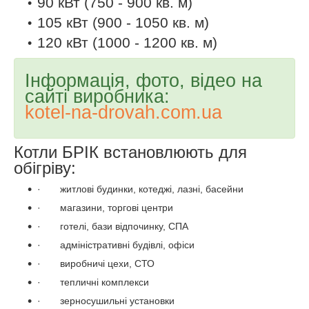
90 кВт (750 - 900 кв. м)
105 кВт (900 - 1050 кв. м)
120 кВт (1000 - 1200 кв. м)
Інформація, фото, відео на
сайті виробника:
kotel
-
na
-
drovah
.
com
.
ua
Котли БРІК встановлюють для
обігріву:
·
житлові будинки, котеджі, лазні, басейни
·
магазини, торгові центри
·
готелі, бази відпочинку, СПА
·
адміністративні будівлі, офіси
·
виробничі цехи, СТО
·
тепличні комплекси
·
зерносушильні установки