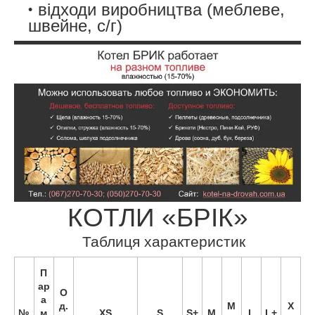
відходи виробництва (меблеве,
швейне, с/г)
КОТЛИ «БРІК»
Таблиця характеристик
П
ар
О
а
д.
M
X
№
м
XS
S
S+
M
L
L+