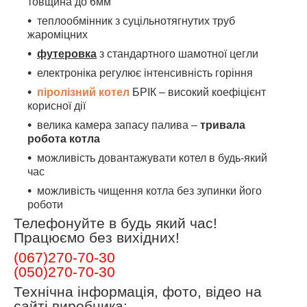
товщина до 6мм
теплообмінник з суцільнотягнутих труб
жароміцних
футеровка
з стандартного шамотної цегли
електроніка регулює інтенсивність горіння
піролізний котел
БРІК – високий коефіцієнт
корисної дії
велика камера запасу палива –
тривала
робота котла
можливість довантажувати котел в будь-який
час
можливість чищення котла без зупинки його
роботи
Телефонуйте в будь який час!
Працюємо без вихідних!
(067)270-70-30
(050)270-70-30
Технічна інформація, фото, відео на
сайті виробника: