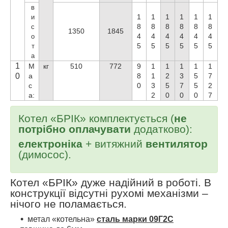
в
1
1
1
1
1
1
и
8
8
8
8
8
8
с
1350
1845
4
4
4
4
4
4
о
5
5
5
5
5
5
т
а
1
М
кг
510
772
9
1
1
1
1
1
0
а
8
1
2
3
5
7
с
0
3
5
7
5
2
а:
2
0
0
0
7
Котел «БРІК» комплектується (
не
потрібно оплачувати
додатково):
електроніка
+ витяжний
вентилятор
(димосос).
Котел «БРІК» дуже надійний в роботі. В
конструкції відсутні рухомі механізми –
нічого не поламається.
метал «котельна»
сталь марки 09Г2С