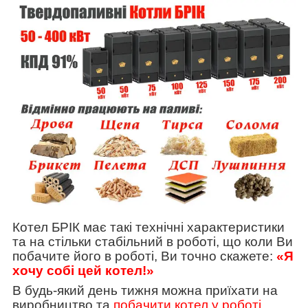
Котел БРІК має такі технічні характеристики
та на стільки стабільний в роботі, що коли Ви
побачите його в роботі, Ви точно скажете:
«Я
хочу собі цей котел!»
В будь-який день тижня можна приїхати на
виробництво та
побачити котел у роботі
.