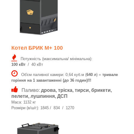
Котел БРИК M+ 100
Потужність (максимальна/ мінімальна):
100 кВт
/ 40 кВт
Об'єм паливної камери: 0,64 куб.м (
640 л
) =
тривале
горіння на 1 завантаженні (до 36 годин)!!!
Паливо:
дрова, тріска, тирси, брикети,
пелети, лушпиння, ДСП
Маса: 1132 кг
Розміри (в/ш/г): 1845 / 834 / 1270