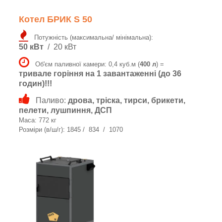
Котел БРИК S 50
Потужність (максимальна/ мінімальна):
50 кВт
/ 20 кВт
Об'єм паливної камери: 0,4 куб.м (
400 л
) =
тривале горіння на 1 завантаженні (до 36
годин)!!!
Паливо:
дрова, тріска, тирси, брикети,
пелети, лушпиння, ДСП
Маса: 772 кг
Розміри (в/ш/г): 1845 / 834 / 1070