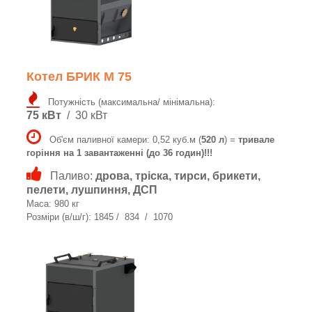
Котел БРИК M 75
Потужність (максимальна/ мінімальна):
75 кВт
/ 30 кВт
Об'єм паливної камери: 0,52 куб.м (
520 л
) =
тривале
горіння на 1 завантаженні (до 36 годин)!!!
Паливо:
дрова, тріска, тирси, брикети,
пелети, лушпиння, ДСП
Маса: 980 кг
Розміри (в/ш/г): 1845 / 834 / 1070