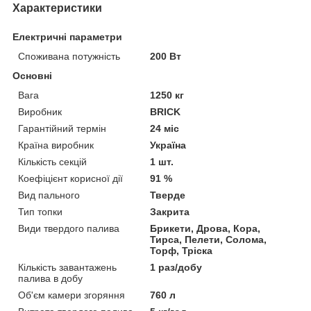
Характеристики
Електричні параметри
Споживана потужність
200 Вт
Основні
Вага
1250 кг
Виробник
BRICK
Гарантійний термін
24 міс
Країна виробник
Україна
Кількість секцій
1 шт.
Коефіцієнт корисної дії
91 %
Вид пального
Тверде
Тип топки
Закрита
Види твердого палива
Брикети, Дрова, Кора,
Тирса, Пелети, Солома,
Торф, Тріска
Кількість завантажень
1 раз/добу
палива в добу
Об'єм камери згоряння
760 л