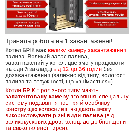
Тривала робота на 1 завантаженні!
Котел БРІК має
велику камеру завантаження
палива. Великий запас палива,
завантажений у котел, дає змогу працювати
на одній закладці
від 12 до 36 годин
без
дозавантаження (залежно від типу, вологості
палива та потужності, що «знімається»).
Котли БРІК піролізного типу мають
запатентовану камеру згоряння
, спеціальну
систему подавання повітря й особливу
конструкцію колосників, які дають змогу
використовувати
різні види палива
(від
великокускових дров, колод, до дрібної щепи
та свіжопиленої тирси).