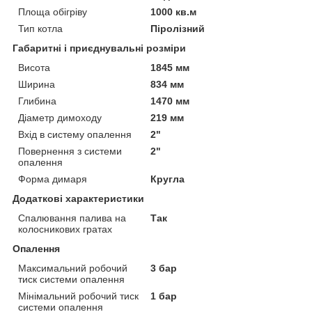
Площа обігріву
1000 кв.м
Тип котла
Піролізний
Габаритні і приєднувальні розміри
Висота
1845 мм
Ширина
834 мм
Глибина
1470 мм
Діаметр димоходу
219 мм
Вхід в систему опалення
2"
Повернення з системи
2"
опалення
Форма димаря
Кругла
Додаткові характеристики
Спалювання палива на
Так
колосникових гратах
Опалення
Максимальний робочий
3 бар
тиск системи опалення
Мінімальний робочий тиск
1 бар
системи опалення