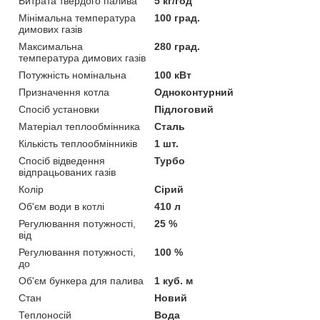
Витрата твердого палива
5 кг/год
Мінімальна температура
100 град.
димових газів
Максимальна
280 град.
температура димових газів
Потужність номінальна
100 кВт
Призначення котла
Одноконтурний
Спосіб установки
Підлоговий
Матеріал теплообмінника
Сталь
Кількість теплообмінників
1 шт.
Спосіб відведення
Турбо
відпрацьованих газів
Колір
Сірий
Об'єм води в котлі
410 л
Регулювання потужності,
25 %
від
Регулювання потужності,
100 %
до
Об'єм бункера для палива
1 куб. м
Стан
Новий
Теплоносій
Вода