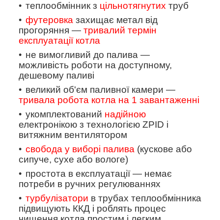
теплообмінник з
цільнотягнутих
труб
футеровка
захищає метал від
прогоряння —
тривалий термін
експлуатації котла
не вимогливий до палива —
можливість роботи на доступному,
дешевому паливі
великий об'єм паливної камери —
тривала робота котла на 1 завантаженні
укомплектований
надійною
електронікою з технологією
ZPID
і
витяжним вентилятором
свобода у виборі палива
(кускове або
сипуче, сухе або вологе)
простота в експлуатації — немає
потреби в ручних регулюваннях
турбулізатори
в трубах теплообмінника
підвищують ККД і роблять процес
чищення котла простим і легким