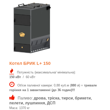
Котел БРИК L+ 150
Потужність (максимальна/ мінімальна):
150 кВт
/ 60 кВт
Об'єм паливної камери: 0,88 куб.м (
880 л
) =
тривале
горіння на 1 завантаженні (до 36 годин)!!!
Паливо:
дрова, тріска, тирси, брикети,
пелети, лушпиння, ДСП
Маса: 1370 кг