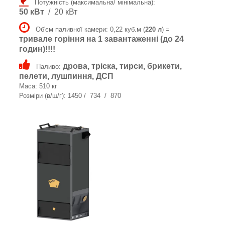
Потужність (максимальна/ мінімальна):
50 кВт
/ 20 кВт
Об'єм паливної камери: 0,22 куб.м (
220 л
) =
тривале горіння на 1 завантаженні (до 24
годин)!!!!
дрова, тріска, тирси, брикети,
Паливо:
пелети, лушпиння, ДСП
Маса: 510 кг
Розміри (в/ш/г): 1450 / 734 / 870