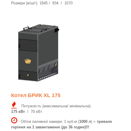
Розміри (в/ш/г): 1845 / 834 / 1670
Котел БРИК XL 175
Потужність (максимальна/ мінімальна):
175 кВт
/ 70 кВт
Об'єм паливної камери: 1 куб.м (
1000 л
) =
тривале
горіння на 1 завантаженні (до 36 годин)!!!