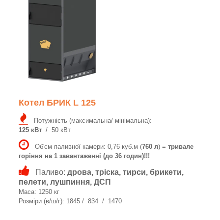
Котел БРИК L 125
Потужність (максимальна/ мінімальна):
125 кВт
/ 50 кВт
Об'єм паливної камери: 0,76 куб.м (
760 л
) =
тривале
горіння на 1 завантаженні (до 36 годин)!!!
Паливо:
дрова, тріска, тирси, брикети,
пелети, лушпиння, ДСП
Маса: 1250 кг
Розміри (в/ш/г): 1845 / 834 / 1470