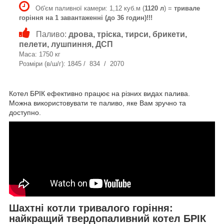
Об'єм паливної камери: 1,12 куб.м (
1120 л
) =
тривале
горіння на 1 завантаженні (до 36 годин)!!!
Паливо:
дрова, тріска, тирси, брикети,
пелети, лушпиння, ДСП
Маса: 1750 кг
Розміри (в/ш/г): 1845 / 834 / 2070
Котел БРІК ефективно працює на різних видах палива.
Можна використовувати те паливо, яке Вам зручно та
доступно.
Шахтні котли тривалого горіння:
найкращий твердопаливний котел БРІК