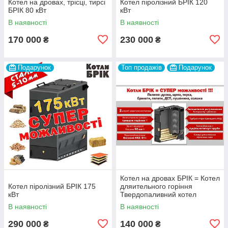
Котел на дровах, трісці, тирсі
Котел піролізний БРІК 120
БРІК 80 кВт
кВт
В наявності
В наявності
170 000
230 000
₴
₴
Подарунок
Топ продажів
Подарунок
Котел на дровах БРІК = Котел
Котел піролізний БРІК 175
дляительного горіння
кВт
Твердопаливний котел
піролізний =
В наявності
В наявності
газогенераторний котел
290 000
140 000
₴
₴