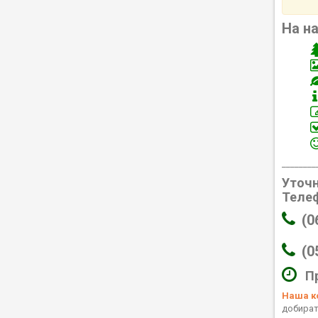
На н
________
Уточн
Телеф
(0
(0
П
Наша ко
добирати