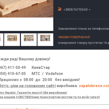
+380674115049
Замовлення тільки за телефоном
повернення товару протягом 14 
вжди раді Вашому дзвінку!
7) 411-50-49 КиевСтар
0) 410-67-05 МТС / Vodafone
цюємо з 08:00 до 20:00 без вихідних!
Фото, ціни на головному сайті
виробника:
zapahdereva.co
по Україні. Гарантія якості! Ми виробники!
а нашим СОБСТВЕНним транспортом містом та по всій галузі!
___________________________________________________________________________