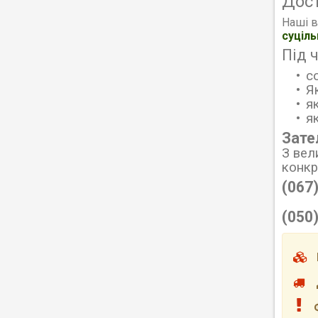
Дос
Наші в
суціл
Під 
с
Я
я
я
Зате
З вел
конк
(067
(050
М
До
Фо