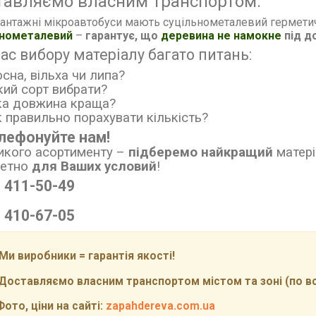
тавляємо власним транспортом.
антажні мікроавтобуси мають суцільнометалевий гермети
ьнометалевий
–
гарантує, що
деревина не намокне
під д
час вибору матеріалу багато питань:
осна, вільха чи липа?
кий сорт вибрати?
ка довжина краща?
к правильно порахувати кількість?
лефонуйте нам!
икого асортименту
–
підберемо найкращий
матері
ретно
для Ваших условий
!
) 411-50-49
) 410-67-05
и виробники = гарантія якості!
ставляємо власним транспортом містом та зоні (по всій
то, ціни на сайті:
zapahdereva.com.ua