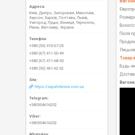
Вагонк
Європро
Київ, Дніпро, Запоріжжя, Миколаїв,
Розміри
Херсон, Харків, Полтава, Львів,
Ужгород, Луцьк, Вінниця, Тернопіль,
Вологіс
Рівне, Житомир, Україна
Після п
Продукц
+380 (50) 410-67-05
Лицьова
+380 (67) 411-50-49
Товар 
+380 (67) 411-68-50
Будь-як
+380 (50) 461-62-02
Доставк
Вагонка
https://zapahdereva.com.ua
+380504616202
+380504616202