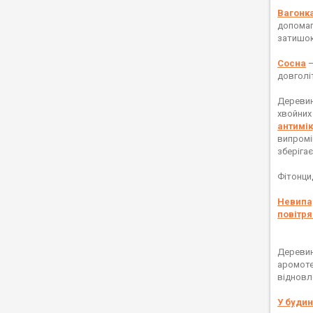
Вагонка
допомаг
затишок
Сосна
—
довголі
Деревин
хвойних
антимі
випромі
зберіга
Фітонци
Невипад
повітря
Деревин
аромоте
відновл
У будин