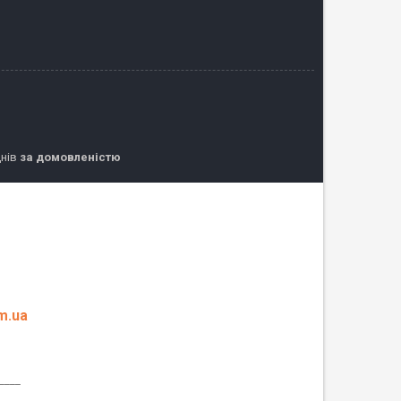
днів
за домовленістю
m.ua
____