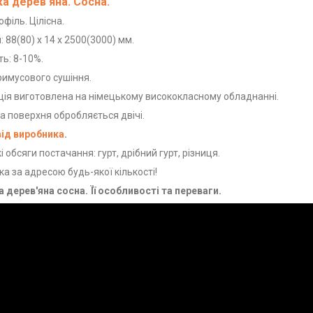
а дерев'яна. Сосна.
філь. Цілісна.
: 88(80) х 14 х 2500(3000) мм.
ть: 8-10%.
римусового сушіння.
ія виготовлена на німецькому висококласному обладнанні.
 поверхня обробляється двічі.
від виробника
.
і обсяги постачання: гурт, дрібний гурт, різниця.
а за адресою будь-якої кількості!
 дерев'яна сосна. Її особливості та переваги.