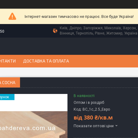
Інтернет-магазин тимчасово не працює. Все буде Україна!
Київ, Дніпро, Запоріжжя, Миколаїв, Херсон, 
-50
Вінниця, Тернопіль, Рівне, Житомир, Україна
НТАКТИ
ДОСТАВКА ТА ОПЛАТА
А СОСНА
В наявності
рунок
Оптом і в роздріб
Код:
ВС_1с_2.5_Евро
від
380 ₴/кв.м
Показати оптові ціни