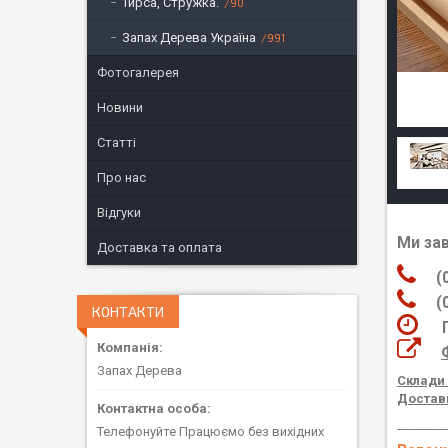
Тирса, Стружка.
90
Запах Дерева Україна
991
Фотогалерея
Новини
Статті
Про нас
Відгуки
Ми за
Доставка та оплата
(06
(05
КОНТАКТИ
Пра
Запах Дерева
Склади 
Доставк
________
Телефонуйте Працюємо без вихідних