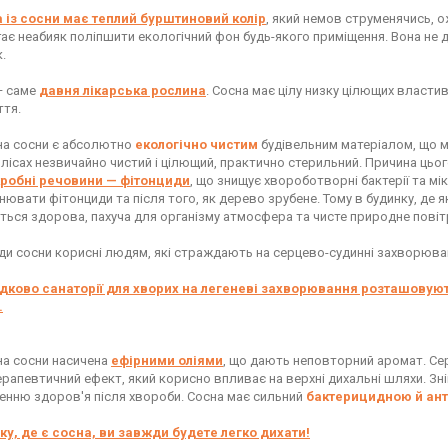
 із сосни має теплий бурштиновий колір
, який немов струменячись, 
ає неабияк поліпшити екологічний фон будь-якого приміщення. Вона не д
.
 саме
давня лікарська рослина
. Сосна має цілу низку цілющих власти
ття.
а сосни є абсолютно
екологічно чистим
будівельним матеріалом, що 
 лісах незвичайно чистий і цілющий, практично стерильний. Причина цьог
кробні речовини — фітонциди
, що знищує хвороботворні бактерії та м
нювати фітонциди та після того, як дерево зрубене. Тому в будинку, де
ється здорова, пахуча для організму атмосфера та чисте природне повіт
ди сосни корисні людям, які страждають на серцево-судинні захворюван
ково санаторії для хворих на легеневі захворювання розташовуют
.
а сосни насичена
ефірними оліями
, що дають неповторний аромат. Сер
рапевтичний ефект, який корисно впливає на верхні дихальні шляхи. Зні
енню здоров'я після хвороби. Сосна має сильний
бактерицидною й ан
ку, де є сосна, ви завжди будете легко дихати!