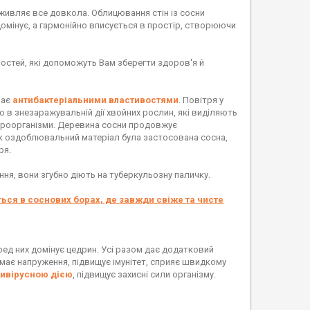
оживляє все довкола. Облицювання стін із сосни
омінує, а гармонійно вписується в простір, створюючи
востей, які допоможуть Вам зберегти здоров'я й
має
антибактеріальними властивостями
. Повітря у
о в знезаражувальній дії хвойних рослин, які виділяють
ікроорганізми. Деревина сосни продовжує
 як оздоблювальний матеріал була застосована сосна,
ря.
ня, вони згубно діють на туберкульозну паличку.
ься в соснових борах, де завжди свіже та чисте
ед них домінує цедрин. Усі разом дає додатковий
має напруження, підвищує імунітет, сприяє швидкому
тивірусною дією
, підвищує захисні сили організму.