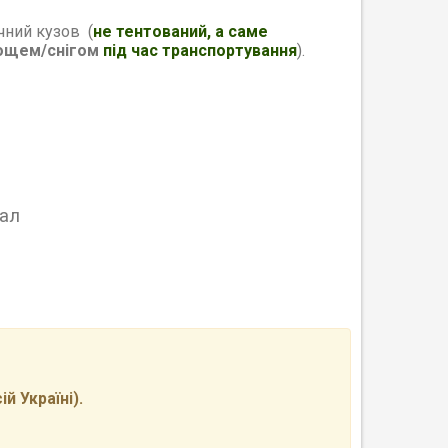
чний кузов (
не тентований, а саме
ощем/снігом
під час транспортування
).
ал
 Україні).