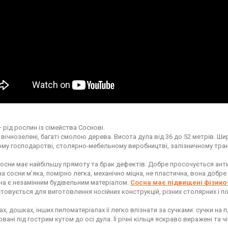
 рід рослин із сімейства Соснові.
 вічнозелені, багаті смолою дерева. Висота дула від 36 до 52 метрів. Ш
ому господарстві, столярно-мебельному виробництві, залізничному транс
сосни має найбільшу прямоту та брак дефектів. Добре просочується ант
а сосни м'яка, помірно легка, механічно міцна, не пластична, вона добр
на є незамінним будівельним матеріалом.
Сосна має підвищені фізико-
товується для виготовлення носійних конструкцій, різних столярних і п
ах, дошках, інших пиломатеріалах її легко впізнати за сучками: сучки н
ані під гострим кутом до осі дула. Її річні кільця яскраво виражені та