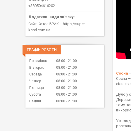
+380504616202
Сайт Котел БРИК
https://super-
kotel.com.ua
ГРАФІК РОБОТИ
Понеділок
08:00
21:00
Вівторок
08:00
21:00
Сосна
—
Середа
08:00
21:00
Сосна —
Четвер
08:00
21:00
сільськ
Пʼятниця
08:00
21:00
Дуло у 
Субота
08:00
21:00
Деревин
Неділя
08:00
21:00
тому во
викорис
У колод
розташов