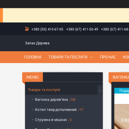
+380 (50) 410-67-05
+380 (67) 411-50-49
+380 (67) 411-68
Запах Дерева
ГОЛОВНА
ТОВАРИ ТА ПОСЛУГИ
ПРО НАС
КО
ВАГОНК
Товари та послуги
Пода
Вагонка дерев'яна
118
Котел твердопаливний
77
Стружка в мішках
2