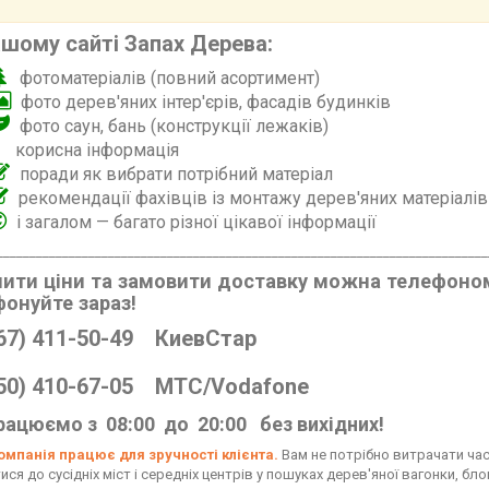
ашому сайті Запах Дерева:
фотоматеріалів (повний асортимент)
фото дерев'яних інтер'єрів, фасадів будинків
фото саун, бань (конструкції лежаків)
корисна інформація
поради як вибрати потрібний матеріал
рекомендації фахівців із монтажу дерев'яних матеріалів
і загалом — багато різної цікавої інформації
___________________________________________________________________________
ити ціни та замовити доставку можна телефоно
онуйте зараз!
67) 411-50-49 КиевСтар
50) 410-67-05 МТС/Vodafone
рацюємо з 08:00 до 20:00 без вихідних!
мпанія працює для зручності клієнта.
Вам не потрібно витрачати час 
ся до сусідніх міст і середніх центрів у пошуках дерев'яної вагонки, блок