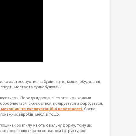
ироко застосовується в будівництві, машинобудуванні,
порті, мостах та суднобудуванні.
исептками. Порода ядрова, зі смоляними ходами.
е обробляється, склеюється, полірується й фарбується,
механічні та експлуатаційні властивості.
Сосна
огонажних виробів, меблів тощо.
а площинах розпилу мають овальну форму, тому що
 чітко розрізняються за кольором і структурою.