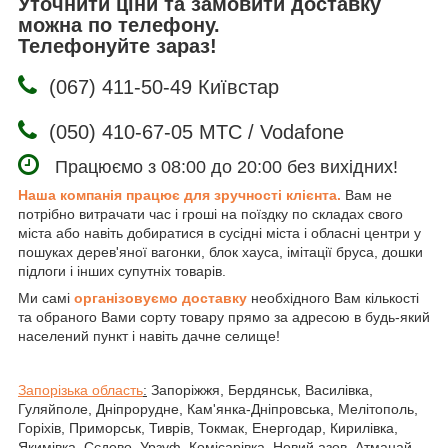
Уточнити ціни та замовити доставку
можна по телефону.
Телефонуйте зараз!
(067) 411-50-49 Київстар
(050) 410-67-05 МТС / Vodafone
Працюємо з 08:00 до 20:00 без вихідних!
Наша компанія працює для зручності клієнта.
Вам не
потрібно витрачати час і гроші на поїздку по складах свого
міста або навіть добиратися в сусідні міста і обласні центри у
пошуках дерев'яної вагонки, блок хауса, імітації бруса, дошки
підлоги і інших супутніх товарів.
Ми самі
організовуємо доставку
необхідного Вам кількості
та обраного Вами сорту товару прямо за адресою в будь-який
населений пункт і навіть дачне селище!
Запорізька область
:
Запоріжжя, Бердянськ, Василівка,
Гуляйполе, Дніпрорудне, Кам'янка-Дніпровська, Мелітополь,
Горіхів, Приморськ, Тиврів, Токмак, Енергодар, Кирилівка,
Якимівка, Сєдово, Урзуф, Комісарівка, Новий азов, Атманай,