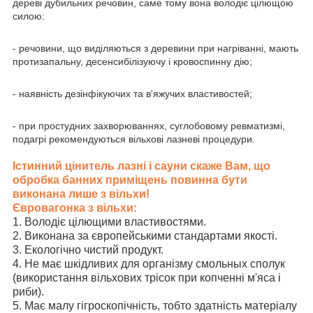
дереві дубильних речовин, саме тому вона володіє цілющою
силою:
- речовини, що виділяються з деревини при нагріванні, мають
протизапальну, десенсибілізуючу і кровоспинну дію;
- наявність дезінфікуючих та в'яжучих властивостей;
- при простудних захворюваннях, суглобовому ревматизмі,
подагрі рекомендуються вільхові лазневі процедури.
Істинний цінитель лазні і сауни скаже Вам, що
обробка банних приміщень повинна бути
виконана лише з вільхи!
Євровагонка з вільхи:
1. Володіє цілющими властивостями.
2. Виконана за європейськими стандартами якості.
3. Екологічно чистий продукт.
4. Не має шкідливих для організму смольных сполук
(використання вільхових трісок при копченні м'яса і
риби).
5. Має малу гігроскопічність, тобто здатність матеріалу