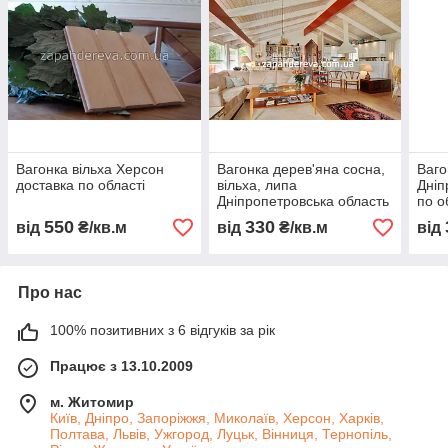
Вагонка вільха Херсон
Вагонка дерев'яна сосна,
Ваго
доставка по області
вільха, липа
Дніп
Дніпропетровська область
по о
550
330
від
₴/кв.м
від
₴/кв.м
від
Про нас
100% позитивних з 6 відгуків за рік
Працює з 13.10.2009
м. Житомир
Київ, Дніпро, Запоріжжя, Миколаїв, Херсон, Харків,
Полтава, Львів, Ужгород, Луцьк, Вінниця, Тернопіль,