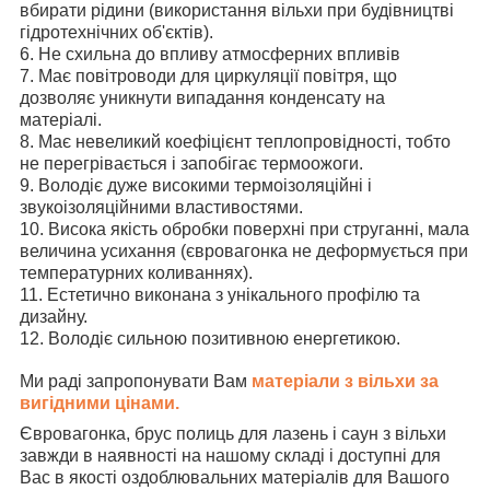
вбирати рідини (використання вільхи при будівництві
гідротехнічних об'єктів).
6. Не схильна до впливу атмосферних впливів
7. Має повітроводи для циркуляції повітря, що
дозволяє уникнути випадання конденсату на
матеріалі.
8. Має невеликий коефіцієнт теплопровідності, тобто
не перегрівається і запобігає термоожоги.
9. Володіє дуже високими термоізоляційні і
звукоізоляційними властивостями.
10. Висока якість обробки поверхні при струганні, мала
величина усихання (євровагонка не деформується при
температурних коливаннях).
11. Естетично виконана з унікального профілю та
дизайну.
12. Володіє сильною позитивною енергетикою.
Ми раді запропонувати Вам
матеріали з вільхи за
вигідними цінами.
Євровагонка, брус полиць для лазень і саун з вільхи
завжди в наявності на нашому складі і доступні для
Вас в якості оздоблювальних матеріалів для Вашого