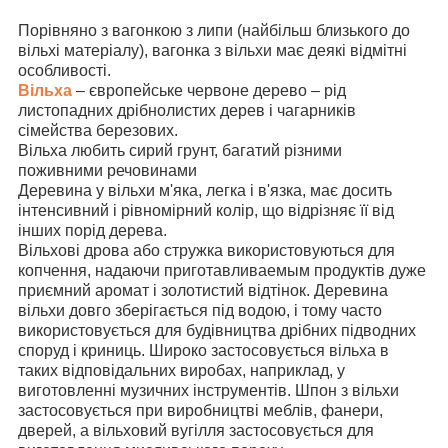
Порівняно з вагонкою з липи (найбільш близького до
вільхі матеріалу), вагонка з вільхи має деякі відмітні
особливості.
Вільха
– європейське червоне дерево – рід
листопадних дрібнолистих дерев і чагарників
сімейства березових.
Вільха любить сирий грунт, багатий різними
поживними речовинами
Деревина у вільхи м'яка, легка і в'язка, має досить
інтенсивний і рівномірний колір, що відрізняє її від
інших порід дерева.
Вільхові дрова або стружка використовуються для
копчення, надаючи приготавливаемым продуктів дуже
приємний аромат і золотистий відтінок. Деревина
вільхи довго зберігається під водою, і тому часто
використовується для будівництва дрібних підводних
споруд і криниць. Широко застосовується вільха в
таких відповідальних виробах, наприклад, у
виготовленні музичних інструментів. Шпон з вільхи
застосовується при виробництві меблів, фанери,
дверей, а вільховий вугілля застосовується для