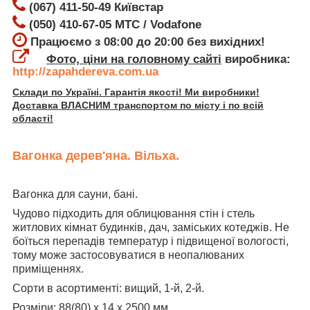
(067) 411-50-49 Київстар
(050) 410-67-05 МТС / Vodafone
Працюємо з 08:00 до 20:00 без вихідних!
Фото, ціни на головному сайті
виробника:
http://zapahdereva.com.ua
Склади по Україні. Гарантія якості! Ми виробники!
Доставка ВЛАСНИМ транспортом по місту і по всій
області!
Вагонка дерев'яна. Вільха.
Вагонка для сауни, бані.
Чудово підходить для облицювання стін і стель
житлових кімнат будинків, дач, заміських котеджів. Не
боїться перепадів температур і підвищеної вологості,
тому може застосовуватися в неопалюваних
приміщеннях.
Сорти в асортименті: вищий, 1-й, 2-й.
Розміри: 88(80) х 14 х 2500 мм.