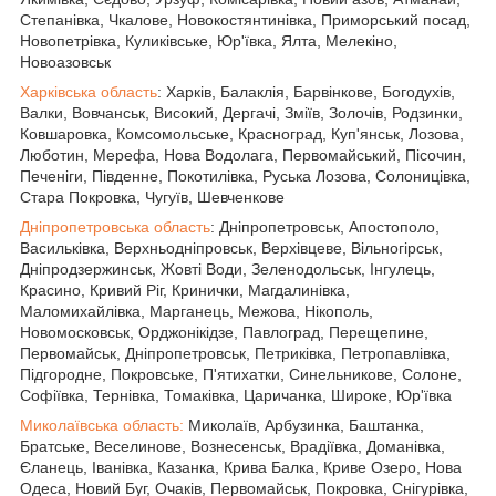
Степанівка, Чкалове, Новокостянтинівка, Приморський посад,
Новопетрівка, Куликівське, Юр'ївка, Ялта, Мелекіно,
Новоазовськ
Харківська область
: Харків, Балаклія, Барвінкове, Богодухів,
Валки, Вовчанськ, Високий, Дергачі, Зміїв, Золочів, Родзинки,
Ковшаровка, Комсомольське, Красноград, Куп'янськ, Лозова,
Люботин, Мерефа, Нова Водолага, Первомайський, Пісочин,
Печеніги, Південне, Покотилівка, Руська Лозова, Солоницівка,
Стара Покровка, Чугуїв, Шевченкове
Дніпропетровська область
: Дніпропетровськ, Апостополо,
Васильківка, Верхньодніпровськ, Верхівцеве, Вільногірськ,
Дніпродзержинськ, Жовті Води, Зеленодольськ, Інгулець,
Красино, Кривий Ріг, Кринички, Магдалинівка,
Маломихайлівка, Марганець, Межова, Нікополь,
Новомосковськ, Орджонікідзе, Павлоград, Перещепине,
Первомайськ, Дніпропетровськ, Петриківка, Петропавлівка,
Підгородне, Покровське, П'ятихатки, Синельникове, Солоне,
Софіївка, Тернівка, Томаківка, Царичанка, Широке, Юр'ївка
Миколаївська область:
Миколаїв, Арбузинка, Баштанка,
Братське, Веселинове, Вознесенськ, Врадіївка, Доманівка,
Єланець, Іванівка, Казанка, Крива Балка, Криве Озеро, Нова
Одеса, Новий Буг, Очаків, Первомайськ, Покровка, Снігурівка,