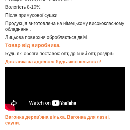
Вологість 8-10%.
Після примусової сушки.
Продукція виготовлена на німецькому висококласному
обладнанні.
Лицьова поверхня обробляється двічі.
Товар від виробника.
Будь-які обсяги поставок: опт, дрібний опт, роздріб.
Доставка за адресою будь-якої кількості!
Вагонка дерев'яна вільха. Вагонка для лазні,
сауни.