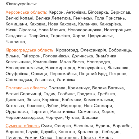
Южноукраїнськ
Херсонська область
: Херсон, Антонівка, Білозерка, Берислав,
Великі Копані, Велика Лепетиха, Генічеськ, Гола Пристань,
Комишани, Каховка, Нова Каховка, Каланчак, Качкарівка,
Нижні Сірогози, Нова Маячка, Нововоронцовка, Новотроїцьке,
Скадовськ, Таврійськ, Тарасівка, Хорли, Цюрупинськ,
Чаплинка, .
Кіровоградська область
:
Кіровоград, Олександрія, Бобринець,
Вільне, Гайворон, Голованівськ, Долинська, Знам'янка,
Козельщина, Компаніївка, Мала Виска, Новгородка,
Новоархангельськ, Новомиргород, Новоукраїнка, Вільшанка,
Онуфріївка, Оржиця, Первомайськ, Піщаний Брід, Петрове,
Світловодськ, Ульянівка, Устинівка
Полтавська область
:
Полтава, Кременчук, Велика Багачка,
Великі Сорочинці, Гадяч, Глобине, Градизьк, Гребінка,
Диканька, Зіньків, Карлівка, Кобеляки, Комсомольськ,
Котельва, Лохвиця, Лубни, Миргород, Нові Санжари,
Ордановка, Пирятин, Решетилівка, Семенівка, Хорол,
Червонозаводське, Чорнухи, Чутове, Шишаки
Сумська область
Суми, Охтирка, Білопілля, Буринь, Ворожба,
Воронеж, Глухів, Дружба, Конотоп, Кролевець, Лебедин,
Путивль, Ромни, Свеса, Тростянець, Шостка, Ямпіль