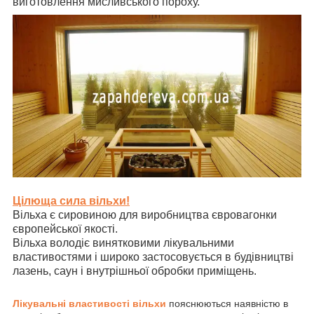
виготовлення мисливського пороху.
Цілюща сила вільхи!
Вільха є сировиною для виробництва євровагонки
європейської якості.
Вільха володіє винятковими лікувальними
властивостями і широко застосовується в будівництві
лазень, саун і внутрішньої обробки приміщень.
Лікувальні властивості вільхи
пояснюються наявністю в