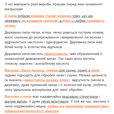
З неї вирізують різні вироби, іграшки серед яких знамениті
матрьошки.
З липи
рубали
комори, лазні: комори
тому, що цю
деревину
не вражали гризуни
,
а
бані
—
добре
тримають
тепло.
Деревина липи легка, м'яка, легко ріжеться гострим ножем,
мало схильна до розтріскування і викривлення, не всихає і
відрізняється чистотою і однорідністю. Деревина липи має
білий колір із золотистим відтінком.
Деревина липи містить
ефірні масла
, чим обумовлений її
знаменитий дивовижний запах. Так само вона містить
глюкозу, каротин і аскорбінову кислоту.
Вагонка
і
брус полиць
(
лежак
для сауни, лазні) з
липи
чудово підходять для обробки лазні і сауни. Низька щільність
(а значить і
відсутність ризику опіку
)
, відсутність смоли в
деревині, дуже приємний запах і її золотистий колір, роблять
липу ідеальним матеріалом для такої обробки.
Вагонка з липи
має надзвичайно
красивою структурою
і
малою вагою
, її дуже
легко монтувати
. У той же час, вагонка з
липи надзвичайно міцна,
стійка до перепадів температури і
підвищеної вологості повітря
.