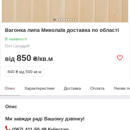
Вагонка липа Миколаїв доставка по області
В наявності
Опт і роздріб
850
від
₴/кв.м
840 ₴
від 500 кв.м
Опис
Характеристики
Доставка
Оплата
Умови п
Опис
Ми завжди раді Вашому дзвінку!
(067) 411-50-49 Київстар