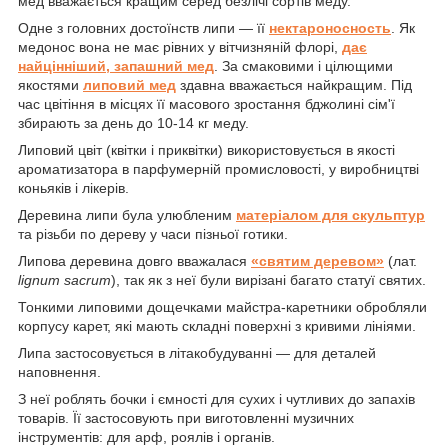
мед вважається кращим серед безлічі сортів меду.
Одне з головних достоїнств липи — її
нектароносность
. Як
медонос вона не має рівних у вітчизняній флорі,
дає
найцінніший, запашний мед
. За смаковими і цілющими
якостями
липовий мед
здавна вважається найкращим. Під
час цвітіння в місцях її масового зростання бджолині сім'ї
збирають за день до 10-14 кг меду.
Липовий цвіт (квітки і приквітки) використовується в якості
ароматизатора в парфумерній промисловості, у виробництві
коньяків і лікерів.
Деревина липи була улюбленим
матеріалом для скульптур
та різьби по дереву у часи пізньої готики.
Липова деревина довго вважалася
«святим деревом»
(лат.
lignum sacrum
), так як з неї були вирізані багато статуї святих.
Тонкими липовими дощечками майстра-каретники обробляли
корпусу карет, які мають складні поверхні з кривими лініями.
Липа застосовується в літакобудуванні — для деталей
наповнення.
З неї роблять бочки і ємності для сухих і чутливих до запахів
товарів. Її застосовують при виготовленні музичних
інструментів: для арф, роялів і органів.