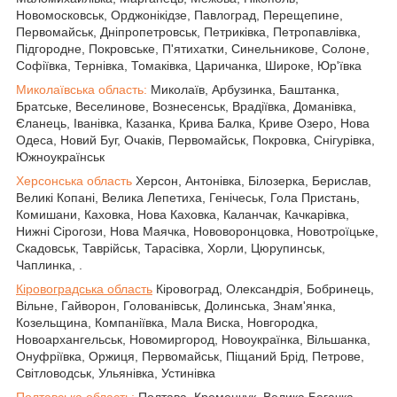
Новомосковськ, Орджонікідзе, Павлоград, Перещепине,
Первомайськ, Дніпропетровськ, Петриківка, Петропавлівка,
Підгородне, Покровське, П'ятихатки, Синельникове, Солоне,
Софіївка, Тернівка, Томаківка, Царичанка, Широке, Юр'ївка
Миколаївська область:
Миколаїв, Арбузинка, Баштанка,
Братське, Веселинове, Вознесенськ, Врадіївка, Доманівка,
Єланець, Іванівка, Казанка, Крива Балка, Криве Озеро, Нова
Одеса, Новий Буг, Очаків, Первомайськ, Покровка, Снігурівка,
Южноукраїнськ
Херсонська область
Херсон, Антонівка, Білозерка, Берислав,
Великі Копані, Велика Лепетиха, Генічеськ, Гола Пристань,
Комишани, Каховка, Нова Каховка, Каланчак, Качкарівка,
Нижні Сірогози, Нова Маячка, Нововоронцовка, Новотроїцьке,
Скадовськ, Таврійськ, Тарасівка, Хорли, Цюрупинськ,
Чаплинка, .
Кіровоградська область
Кіровоград, Олександрія, Бобринець,
Вільне, Гайворон, Голованівськ, Долинська, Знам'янка,
Козельщина, Компаніївка, Мала Виска, Новгородка,
Новоархангельськ, Новомиргород, Новоукраїнка, Вільшанка,
Онуфріївка, Оржиця, Первомайськ, Піщаний Брід, Петрове,
Світловодськ, Ульянівка, Устинівка