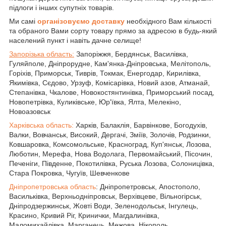
підлоги і інших супутніх товарів.
Ми самі
організовуємо доставку
необхідного Вам кількості
та обраного Вами сорту товару прямо за адресою в будь-який
населений пункт і навіть дачне селище!
Запорізька область:
Запоріжжя, Бердянськ, Василівка,
Гуляйполе, Дніпрорудне, Кам'янка-Дніпровська, Мелітополь,
Горіхів, Приморськ, Тиврів, Токмак, Енергодар, Кирилівка,
Якимівка, Сєдово, Урзуф, Комісарівка, Новий азов, Атманай,
Степанівка, Чкалове, Новокостянтинівка, Приморський посад,
Новопетрівка, Куликівське, Юр'ївка, Ялта, Мелекіно,
Новоазовськ
Харківська область:
Харків, Балаклія, Барвінкове, Богодухів,
Валки, Вовчанськ, Високий, Дергачі, Зміїв, Золочів, Родзинки,
Ковшаровка, Комсомольське, Красноград, Куп'янськ, Лозова,
Люботин, Мерефа, Нова Водолага, Первомайський, Пісочин,
Печеніги, Південне, Покотилівка, Руська Лозова, Солоницівка,
Стара Покровка, Чугуїв, Шевченкове
Дніпропетровська область
: Дніпропетровськ, Апостополо,
Васильківка, Верхньодніпровськ, Верхівцеве, Вільногірськ,
Дніпродзержинськ, Жовті Води, Зеленодольськ, Інгулець,
Красино, Кривий Ріг, Кринички, Магдалинівка,
Маломихайлівка, Марганець, Межова, Нікополь,