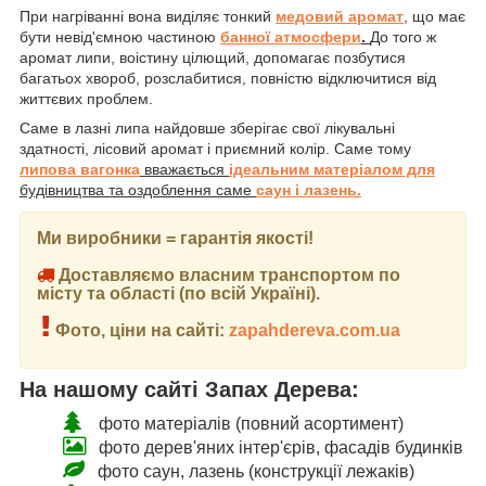
При нагріванні вона виділяє тонкий
медовий аромат
, що має
бути невід'ємною частиною
банної атмосфери
.
До того ж
аромат липи, воістину цілющий, допомагає позбутися
багатьох хвороб, розслабитися, повністю відключитися від
життєвих проблем.
Саме в лазні липа найдовше зберігає свої лікувальні
здатності, лісовий аромат і приємний колір. Саме тому
липова вагонка
вважається
ідеальним матеріалом для
будівництва та оздоблення саме
саун і лазень.
Ми виробники = гарантія якості!
Доставляємо власним транспортом по
місту та області (по всій Україні).
Фото, ціни на сайті:
zapahdereva.com.ua
На нашому сайті Запах Дерева:
фото матеріалів (повний асортимент)
фото дерев'яних інтер'єрів, фасадів будинків
фото саун, лазень (конструкції лежаків)