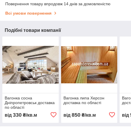
Повернення товару впродовж 14 днів за домовленістю
Всі умови повернення
Подібні товари компанії
Вагонка сосна
Вагонка липа Херсон
Ваго
Дніпропетровськ доставка
доставка по області
дост
по області
330
850
від
₴/кв.м
від
₴/кв.м
від