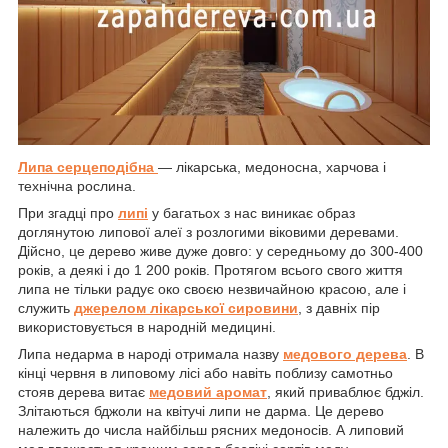
Липа серцеподібна
— лікарська, медоносна, харчова і
технічна рослина.
При згадці про
липі
у багатьох з нас виникає образ
доглянутою липової алеї з розлогими віковими деревами.
Дійсно, це дерево живе дуже довго: у середньому до 300-400
років, а деякі і до 1 200 років. Протягом всього свого життя
липа не тільки радує око своєю незвичайною красою, але і
служить
джерелом лікарської сировини
, з давніх пір
використовується в народній медицині.
Липа недарма в народі отримала назву
медового дерева
. В
кінці червня в липовому лісі або навіть поблизу самотньо
стояв дерева витає
медовий аромат
, який приваблює бджіл.
Злітаються бджоли на квітучі липи не дарма. Це дерево
належить до числа найбільш рясних медоносів. А липовий