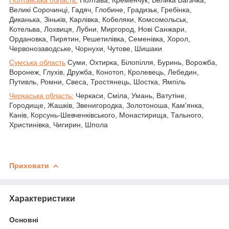
Полтавська область:
Полтава, Кременчук, Велика Багачка,
Великі Сорочинці, Гадяч, Глобине, Градизьк, Гребінка,
Диканька, Зіньків, Карлівка, Кобеляки, Комсомольськ,
Котельва, Лохвиця, Лубни, Миргород, Нові Санжари,
Ордановка, Пирятин, Решетилівка, Семенівка, Хорол,
Червонозаводське, Чорнухи, Чутове, Шишаки
Сумська область
Суми, Охтирка, Білопілля, Буринь, Ворожба,
Воронеж, Глухів, Дружба, Конотоп, Кролевець, Лебедин,
Путивль, Ромни, Свеса, Тростянець, Шостка, Ямпіль
Черкаська область:
Черкаси, Сміла, Умань, Ватутіне,
Городище, Жашків, Звенигородка, Золотоноша, Кам'янка,
Канів, Корсунь-Шевченківського, Монастирища, Тального,
Христинівка, Чигирин, Шпола
Приховати
Характеристики
Основні