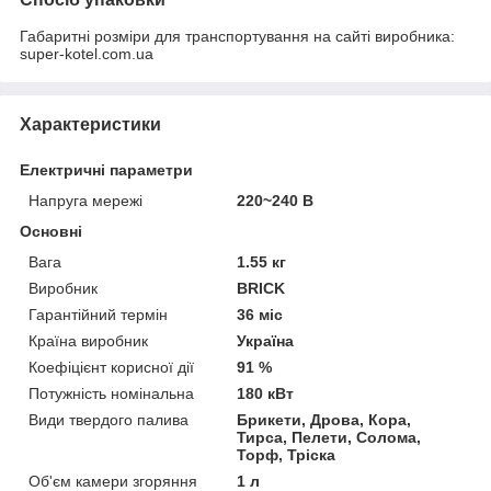
Габаритні розміри для транспортування на сайті виробника:
super-kotel.com.ua
Характеристики
Електричні параметри
Напруга мережі
220~240 В
Основні
Вага
1.55 кг
Виробник
BRICK
Гарантійний термін
36 міс
Країна виробник
Україна
Коефіцієнт корисної дії
91 %
Потужність номінальна
180 кВт
Види твердого палива
Брикети, Дрова, Кора,
Тирса, Пелети, Солома,
Торф, Тріска
Об'єм камери згоряння
1 л