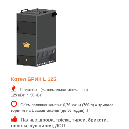
Котел БРИК L 125
Потужність (максимальна/ мінімальна):
125 кВт
/ 50 кВт
Об'єм паливної камери: 0,76 куб.м (
760 л
) =
тривале
горіння на 1 завантаженні (до 36 годин)!!!
Паливо:
дрова, тріска, тирси, брикети,
пелети, лушпиння, ДСП