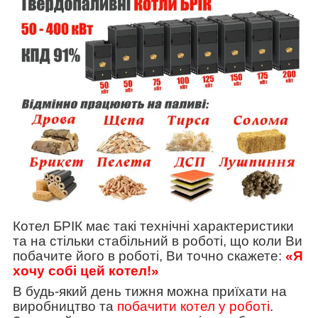
Котел БРІК має такі технічні характеристики
та на стільки стабільний в роботі, що коли Ви
побачите його в роботі, Ви точно скажете:
«Я
хочу собі цей котел!»
В будь-який день тижня можна приїхати на
виробництво та
побачити котел у роботі
.