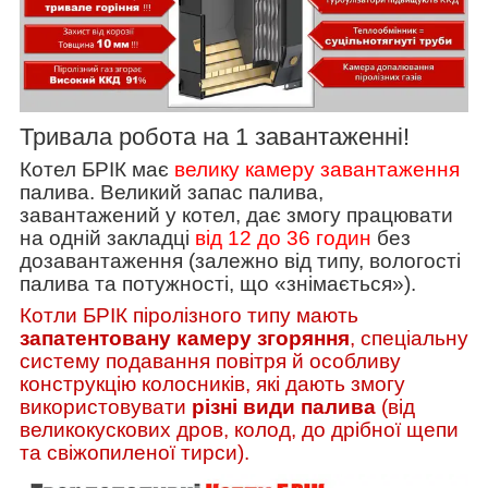
Тривала робота на 1 завантаженні!
Котел БРІК має
велику камеру завантаження
палива. Великий запас палива,
завантажений у котел, дає змогу працювати
на одній закладці
від 12 до 36 годин
без
дозавантаження (залежно від типу, вологості
палива та потужності, що «знімається»).
Котли БРІК піролізного типу мають
запатентовану камеру згоряння
, спеціальну
систему подавання повітря й особливу
конструкцію колосників, які дають змогу
використовувати
різні види палива
(від
великокускових дров, колод, до дрібної щепи
та свіжопиленої тирси).