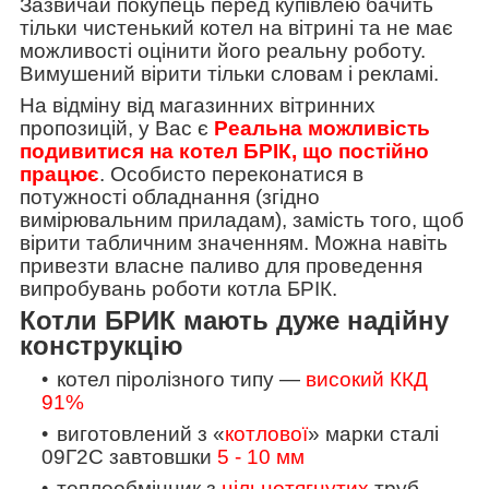
Зазвичай покупець перед купівлею бачить
тільки чистенький котел на вітрині та не має
можливості оцінити його реальну роботу.
Вимушений вірити тільки словам і рекламі.
На відміну від магазинних вітринних
пропозицій, у Вас є
Реальна можливість
подивитися на котел БРІК, що постійно
працює
. Особисто переконатися в
потужності обладнання (згідно
вимірювальним приладам), замість того, щоб
вірити табличним значенням. Можна навіть
привезти власне паливо для проведення
випробувань роботи котла БРІК.
Котли БРИК мають дуже надійну
конструкцію
котел піролізного типу —
високий ККД
91%
виготовлений з «
котлової
» марки сталі
09Г2С завтовшки
5 - 10 мм
теплообмінник з
цільнотягнутих
труб