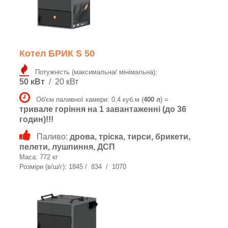
Котел БРИК S 50
Потужність (максимальна/ мінімальна):
50 кВт
/ 20 кВт
Об'єм паливної камери: 0,4 куб.м (
400 л
) =
тривале горіння на 1 завантаженні (до 36
годин)!!!
Паливо:
дрова, тріска, тирси, брикети,
пелети, лушпиння, ДСП
Маса: 772 кг
Розміри (в/ш/г): 1845 / 834 / 1070