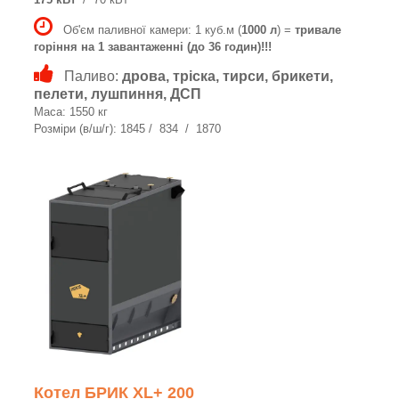
Об'єм паливної камери: 1 куб.м (
1000 л
) =
тривале
горіння на 1 завантаженні (до 36 годин)!!!
Паливо:
дрова, тріска, тирси, брикети,
пелети, лушпиння, ДСП
Маса: 1550 кг
Розміри (в/ш/г): 1845 / 834 / 1870
Котел БРИК XL+ 200