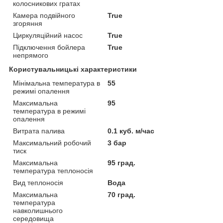
колосникових гратах
Камера подвійного
True
згоряння
Циркуляційний насос
True
Підключення бойлера
True
непрямого
Користувальницькі характеристики
Мінімальна температура в
55
режимі опалення
Максимальна
95
температура в режимі
опалення
Витрата палива
0.1 куб. м/час
Максимальний робочий
3 бар
тиск
Максимальна
95 град.
температура теплоносія
Вид теплоносія
Вода
Максимальна
70 град.
температура
навколишнього
середовища