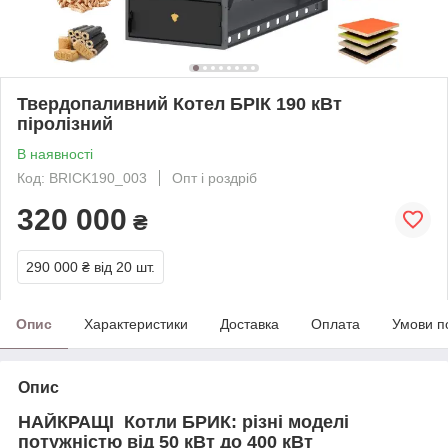
Твердопаливний Котел БРІК 190 кВт
піролізний
В наявності
Код: BRICK190_003
Опт і роздріб
320 000
₴
290 000 ₴
від 20 шт.
Опис
Характеристики
Доставка
Оплата
Умови п
Опис
НАЙКРАЩІ Котли БРИК: різні моделі
потужністю
від 50 кВт до 400 кВт