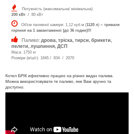
Потужність (максимальна/ мінімальна):
200 кВт
/ 80 кВт
Об'єм паливної камери: 1,12 куб.м (
1120 л
) =
тривале
горіння на 1 завантаженні (до 36 годин)!!!
Паливо:
дрова, тріска, тирси, брикети,
пелети, лушпиння, ДСП
Маса: 1750 кг
Розміри (в/ш/г): 1845 / 834 / 2070
Котел БРІК ефективно працює на різних видах палива.
Можна використовувати те паливо, яке Вам зручно та
доступно.