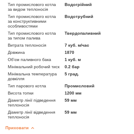
Тип промислового котла
Водогрійний
за видом теплоносія
Тип промислового котла
Водотрубний
за конструктивними
особливостями
Тип промислового котла
Твердопаливний
за типом палива
Витрата теплоносія
7 куб. м/час
Довжина
1870
Об'єм паливного бака
1 куб. м
Мінімальний робочий тиск
0.2 бар
Мінімальна температура
5 град.
довкілля
Тип парового котла
Промисловий
Висота топки
1200 мм
Діаметр лінії підведення
59 мм
теплоносія
Діаметр лінії відведення
59 мм
теплоносія
Приховати