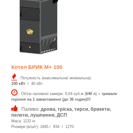
Котел БРИК M+ 100
Потужність (максимальна/ мінімальна):
100 кВт
/ 40 кВт
Об'єм паливної камери: 0,64 куб.м (
640 л
) =
тривале
горіння на 1 завантаженні (до 36 годин)!!!
Паливо:
дрова, тріска, тирси, брикети,
пелети, лушпиння, ДСП
Маса: 1132 кг
Розміри (в/ш/г): 1845 / 834 / 1270