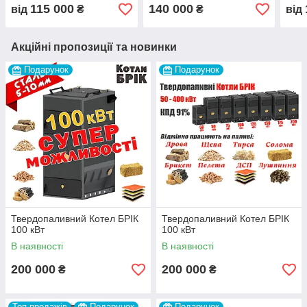
Твердопаливні котли
дровах, щепі, тирсі
Твер
115 000
140 000
від
₴
₴
від
піролізні БРІК
піролізний котел
опал
Акційні пропозиції та новинки
Подарунок
Подарунок
Твердопаливний Котел БРІК
Твердопаливний Котел БРІК
100 кВт
100 кВт
В наявності
В наявності
200 000
200 000
₴
₴
Топ продажів
Подарунок
Подарунок