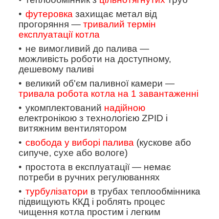
футеровка
захищає метал від
прогоряння —
тривалий термін
експлуатації котла
не вимогливий до палива —
можливість роботи на доступному,
дешевому паливі
великий об'єм паливної камери —
тривала робота котла на 1 завантаженні
укомплектований
надійною
електронікою з технологією
ZPID
і
витяжним вентилятором
свобода у виборі палива
(кускове або
сипуче, сухе або вологе)
простота в експлуатації — немає
потреби в ручних регулюваннях
турбулізатори
в трубах теплообмінника
підвищують ККД і роблять процес
чищення котла простим і легким