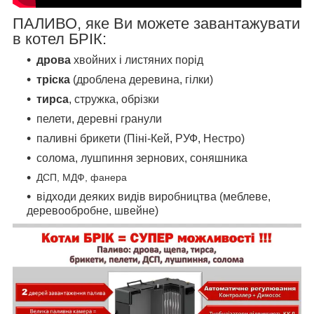
ПАЛИВО, яке Ви можете завантажувати
в котел БРІК:
дрова
хвойних і листяних порід
тріска
(дроблена деревина, гілки)
тирса
, стружка, обрізки
пелети, деревні гранули
паливні брикети (Піні-Кей, РУФ, Нестро)
солома, лушпиння зернових, соняшника
ДСП, МДФ, фанера
відходи деяких видів виробництва (меблеве,
деревообробне, швейне)