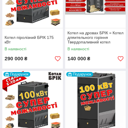
Котел на дровах БРІК = Котел
Котел піролізний БРІК 175
дляительного горіння
кВт
Твердопаливний котел
піролізний =
В наявності
В наявності
газогенераторний котел
290 000
140 000
₴
₴
Подарунок
Подарунок