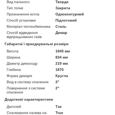
Вид пального
Тверде
Тип топки
Закрита
Призначення котла
Одноконтурний
Спосіб установки
Підлоговий
Матеріал теплообмінника
Сталь
Спосіб відведення
Димар
відпрацьованих газів
Габаритні і приєднувальні розміри
Висота
1845 мм
Ширина
834 мм
Діаметр димоходу
219 мм
Глибина
1870
Форма димаря
Кругла
Вхід в систему опалення
2"
Повернення з системи
2"
опалення
Додаткові характеристики
Дисплей
Так
Спалювання палива на
True