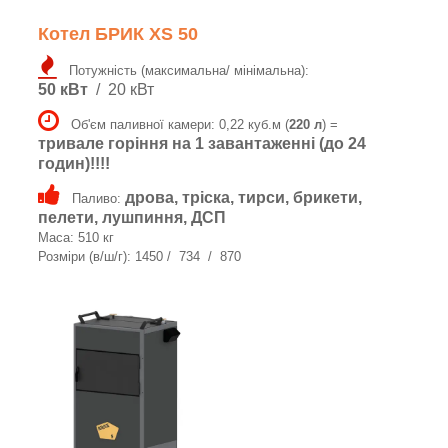
Котел БРИК XS 50
Потужність (максимальна/ мінімальна):
50 кВт
/ 20 кВт
Об'єм паливної камери: 0,22 куб.м (
220 л
) =
тривале горіння на 1 завантаженні (до 24
годин)!!!!
дрова, тріска, тирси, брикети,
Паливо:
пелети, лушпиння, ДСП
Маса: 510 кг
Розміри (в/ш/г): 1450 / 734 / 870