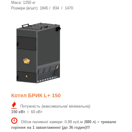
Маса: 1250 кг
Розміри (в/ш/г): 1845 / 834 / 1470
Котел БРИК L+ 150
Потужність (максимальна/ мінімальна):
150 кВт
/ 60 кВт
Об'єм паливної камери: 0,88 куб.м (
880 л
) =
тривале
горіння на 1 завантаженні (до 36 годин)!!!