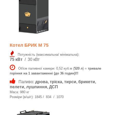
Котел БРИК M 75
Потужність (максимальна/ мінімальна):
75 кВт
/ 30 кВт
Об'єм паливної камери: 0,52 куб.м (
520 л
) =
тривале
горіння на 1 завантаженні (до 36 годин)!!!
Паливо:
дрова, тріска, тирси, брикети,
пелети, лушпиння, ДСП
Маса: 980 кг
Розміри (в/ш/г): 1845 / 834 / 1070