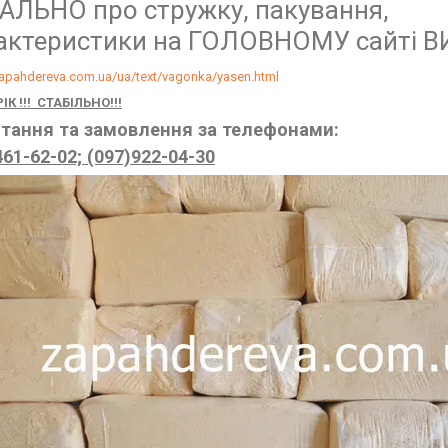
АЛЬНО про стружку, пакування,
актеристики на ГОЛОВНОМУ сайті 
zapahdereva.com.ua/ua/text/vagonka/yasen.html
ІК !!! СТАБІЛЬНО!!!
итання та замовлення за телефонами:
461-62-02; (097)922-04-30