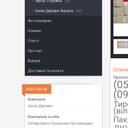
Тирса, Стружка.
90
Запах Дерева Україна
991
Фотогалерея
Новини
Статті
Про нас
Відгуки
Опилки
Доставка та оплата
Пропоз
(0
КОНТАКТИ
(0
Тир
Запах Дерева
(віл
Пак
Телефонуйте Працюємо без вихідних