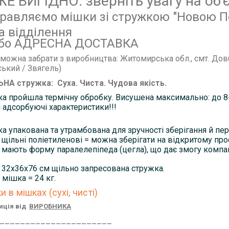
Е ВИГІДНО: зверніть увагу на об'є
правляємо мішки зі стружкою "Новою 
а відділення
бо АДРЕСНА ДОСТАВКА
можна забрати з виробництва: Житомирська обл., смт. До
ький / Звягель)
НА стружка: Суха. Чиста. Чудова якість.
а пройшла термічну обробку. Висушена максимально: до 8-
 адсорбуючі характеристики!!!
а упакована та утрамбована для зручності зберігання й пе
щільні поліетиленові = можна зберігати на відкритому прос
мають форму паралелепіпеда (цегла), що дає змогу компак
32х36х76 см щільно запресована стружка.
 мішка = 24 кг.
 в мішках (сухі, чисті)
иція від
ВИРОБНИКА
______________________