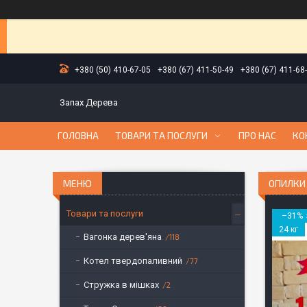
+380 (50) 410-67-05
+380 (67) 411-50-49
+380 (67) 411-68
Запах Дерева
ГОЛОВНА
ТОВАРИ ТА ПОСЛУГИ
ПРО НАС
КО
ОПИЛКИ 
Товари та послуги
–31%
24 кг
Вагонка дерев'яна
118
Котел твердопаливний
77
Стружка в мішках
2