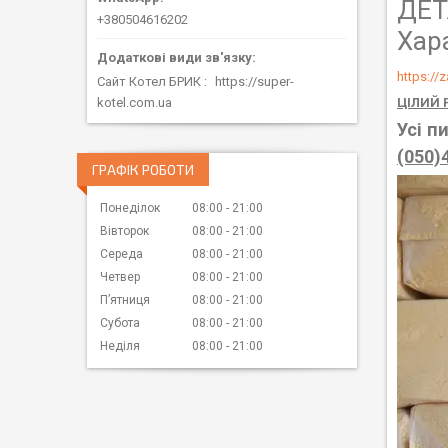
ДЕТ
+380504616202
Хар
https://
Сайт Котел БРИК
https://super-
ЦІЛИЙ Р
kotel.com.ua
Усі п
(050)
ГРАФІК РОБОТИ
Понеділок
08:00
21:00
Вівторок
08:00
21:00
Середа
08:00
21:00
Четвер
08:00
21:00
Пʼятниця
08:00
21:00
Субота
08:00
21:00
Неділя
08:00
21:00