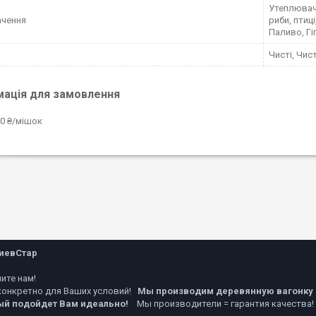
Утеплювач,
ачення
риби, птиц
Паливо, Гі
Чисті, Чис
мація для замовлення
0 ₴/мішок
иевСтар
ите нам!
 конкретно для Ваших условий!
Мы производим деревянную вагонку 
ый подойдет Вам идеально!
Мы производители = гарантия качества!