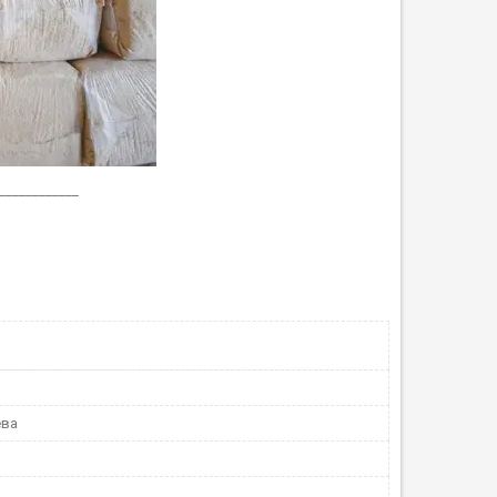
____________
ева