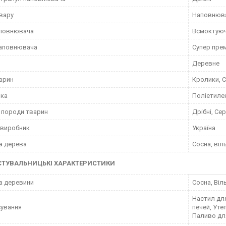
вару
Наповнюв
аповнювача
Всмоктую
наповнювача
Супер пре
Деревне
арин
Кролики, С
вка
Поліетиле
 породи тварин
Дрібні, Сер
 виробник
Україна
а дерева
Сосна, віл
СТУВАЛЬНИЦЬКІ ХАРАКТЕРИСТИКИ
а деревини
Сосна, Віл
Настил дл
ування
печей, Уте
Паливо для