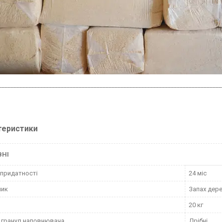
___________________________________________________________________________
теристики
ВНІ
 придатності
24 міс
ник
Запах дер
20 кг
 гранул наповнювача
Дрібні