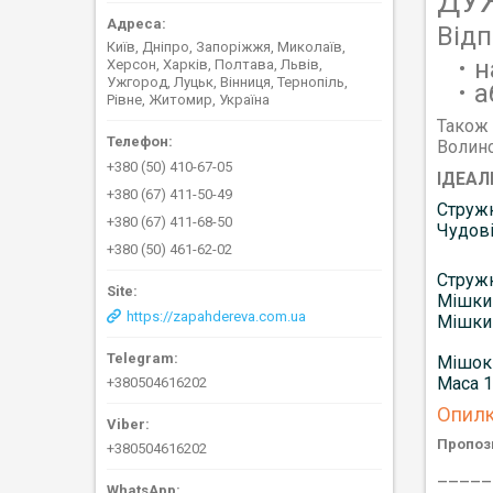
ДУЖ
Від
Київ, Дніпро, Запоріжжя, Миколаїв,
н
Херсон, Харків, Полтава, Львів,
Ужгород, Луцьк, Вінниця, Тернопіль,
а
Рівне, Житомир, Україна
Також 
Волинс
+380 (50) 410-67-05
ІДЕАЛЬ
+380 (67) 411-50-49
Стружк
+380 (67) 411-68-50
Чудові
+380 (50) 461-62-02
Стружк
Мішки 
https://zapahdereva.com.ua
Мішки 
Мішок 
Маса 1
+380504616202
Опилки
Пропоз
+380504616202
_____