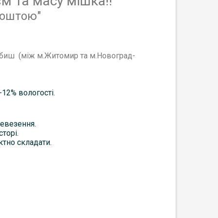
м та масу мішка!!
Поштою"
вбиш (між м.Житомир та м.Новоград-
12% вологості.
ревезення.
торі.
тно складати.