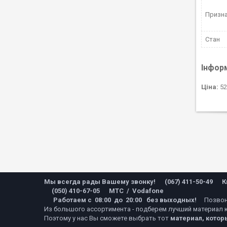
Призн
Стан
Інфор
Ціна:
52
Мы всегда рады Вашему звонку!
(067) 411-50-49 К
(050) 410-67-05 МТС / Vodafone
Работаем с 08:00 до 20:00 без выходных!
Позвон
Из большого ассортимента - подберем лучший материал
Поэтому у нас Вы сможете выбрать тот
материал, котор