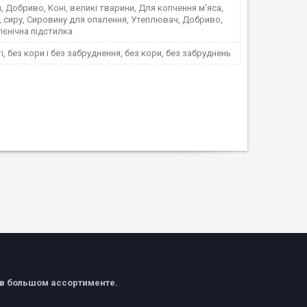
 Добриво, Коні, великі тварини, Для копчення м'яса,
і, сиру, Сировину для опалення, Утеплювач, Добриво,
гієнічна підстилка
ті, без кори і без забруднення, без кори, без забруднень
в большом ассортименте.