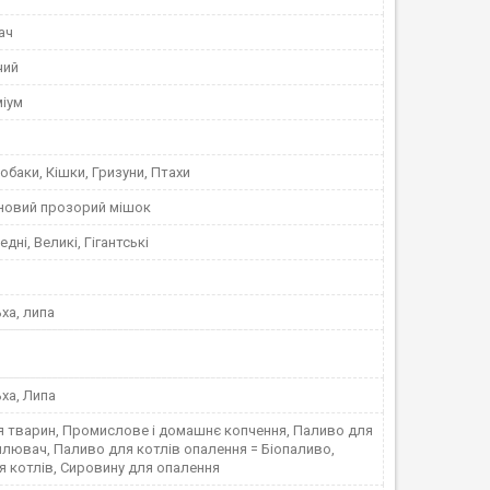
ач
чий
міум
обаки, Кішки, Гризуни, Птахи
новий прозорий мішок
едні, Великі, Гігантські
ьха, липа
ьха, Липа
я тварин, Промислове і домашнє копчення, Паливо для
плювач, Паливо для котлів опалення = Біопаливо,
 котлів, Сировину для опалення