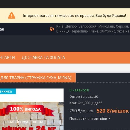
Інтернет-магазин тимчасово не працює. Все буде Україна!
Київ, Дніпро, Запоріжжя, Миколаїв, Херсон, 
-50
Вінниця, Тернопіль, Рівне, Житомир, Україна
НТАКТИ
ДОСТАВКА ТА ОПЛАТА
ДЛЯ ТВАРИН (СТРУЖКА СУХА, М'ЯКА)
В наявності
Оптом і в роздріб
Код:
Стр_001_ндт22
520 ₴/мішок
750 ₴/мішок
Показати оптові ціни