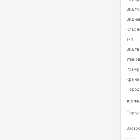
Вид то
Вид н
Клас 
Тип
Вид тв
Упако
Розмір
Країна
Пород
КОРИ
Пород
Застос