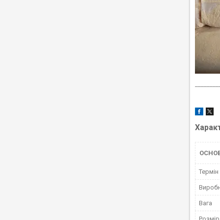
________
Харак
ОСНО
Термін
Вироб
Вага
Розмір