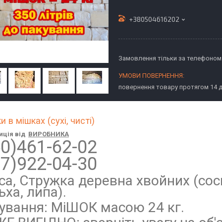
+380504616202
Замовлення тільки за телефоном
повернення товару протягом 14 
 в мішках (сухі, чисті)
иція від
ВИРОБНИКА
50)461-62-02
97)922-04-30
са, Стружка деревна хвойних (сосн
ьха, липа).
ування: МіШОК масою 24 кг.