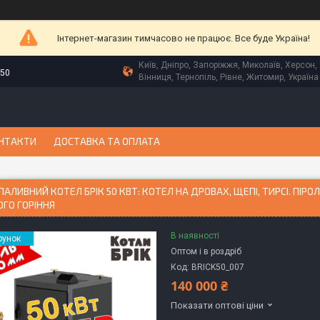
Інтернет-магазин тимчасово не працює. Все буде Україна!
Київ, Дніпро, Запоріжжя, Миколаїв, Херсон, 
-50
Вінниця, Тернопіль, Рівне, Житомир, Україна
НТАКТИ
ДОСТАВКА ТА ОПЛАТА
АЛИВНИЙ КОТЕЛ БРІК 50 КВТ: КОТЕЛ НА ДРОВАХ, ЩЕПІ, ТИРСІ. ПІРО
ГО ГОРІННЯ
В наявності
рунок
Оптом і в роздріб
Код:
BRICK50_007
140 000 ₴
Показати оптові ціни