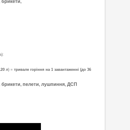
, брикети,
):
120 л
) =
тривале горіння на 1 завантаженні (до 36
и, брикети, пелети, лушпиння, ДСП