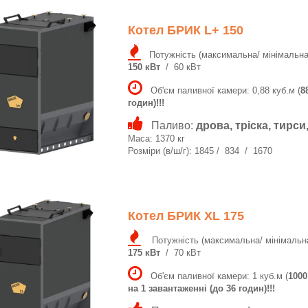
Котел БРИК L+ 150
Потужність (максимальна/ мінімальна
150 кВт
/ 60 кВт
Об'єм паливної камери: 0,88 куб.м (
8
годин)!!!
Паливо:
дрова, тріска, тирс
Маса: 1370 кг
Розміри (в/ш/г): 1845 / 834 / 1670
Котел БРИК XL 175
Потужність (максимальна/ мінімальна
175 кВт
/ 70 кВт
Об'єм паливної камери: 1 куб.м (
1000
на 1 завантаженні (до 36 годин)!!!