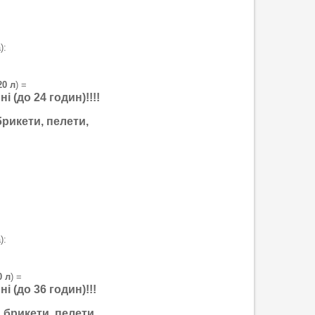
):
20 л
) =
 (до 24 годин)!!!!
брикети, пелети,
):
0 л
) =
і (до 36 годин)!!!
, брикети, пелети,