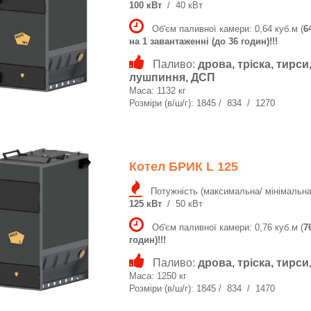
100 кВт
/ 40 кВт
Об'єм паливної камери: 0,64 куб.м (
6
на 1 завантаженні (до 36 годин)!!!
Паливо:
дрова, тріска, тирси
лушпиння, ДСП
Маса: 1132 кг
Розміри (в/ш/г): 1845 / 834 / 1270
Котел БРИК L 125
Потужність (максимальна/ мінімальна
125 кВт
/ 50 кВт
Об'єм паливної камери: 0,76 куб.м (
7
годин)!!!
Паливо:
дрова, тріска, тирс
Маса: 1250 кг
Розміри (в/ш/г): 1845 / 834 / 1470