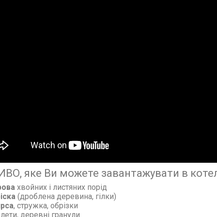
ВО, яке Ви можете завантажувати в котел
рова
хвойних і листяних порід
ріска
(дроблена деревина, гілки)
ирса
, стружка, обрізки
лети, деревні гранули