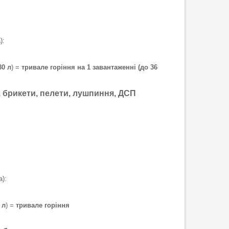
):
80 л
) =
тривале горіння на 1 завантаженні (до 36
и, брикети, пелети, лушпиння, ДСП
):
 л
) =
тривале горіння