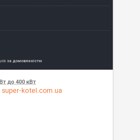
днів
за домовленістю
кВт до 400 кВт
:
super-kotel.com.ua