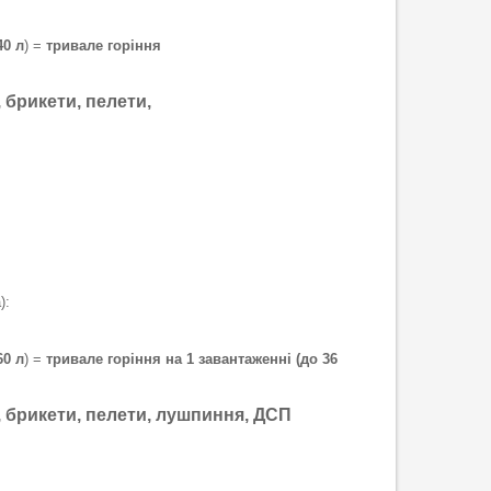
40 л
) =
тривале горіння
, брикети, пелети,
):
60 л
) =
тривале горіння на 1 завантаженні (до 36
и, брикети, пелети, лушпиння, ДСП