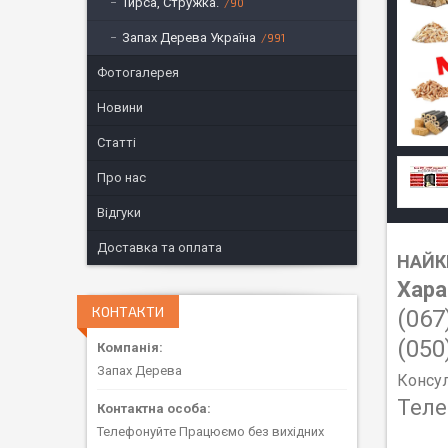
Тирса, Стружка.
90
Запах Дерева Україна
991
Фотогалерея
Новини
Статті
Про нас
Відгуки
Доставка та оплата
НАЙКР
Хара
КОНТАКТИ
(067
(050
Запах Дерева
Консул
Теле
Телефонуйте Працюємо без вихідних