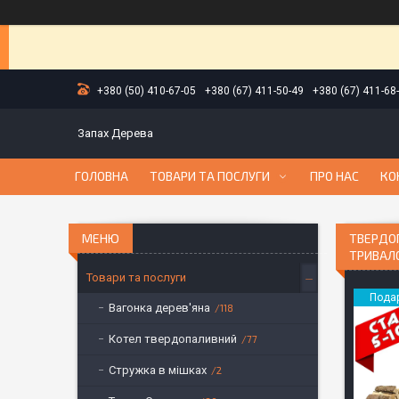
+380 (50) 410-67-05
+380 (67) 411-50-49
+380 (67) 411-68
Запах Дерева
ГОЛОВНА
ТОВАРИ ТА ПОСЛУГИ
ПРО НАС
КО
ТВЕРДОП
ТРИВАЛО
Товари та послуги
Пода
Вагонка дерев'яна
118
Котел твердопаливний
77
Стружка в мішках
2