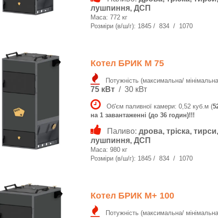
лушпиння, ДСП
Маса: 772 кг
Розміри (в/ш/г): 1845 / 834 / 1070
Котел БРИК M 75
Потужність (максимальна/ мінімальна
75 кВт
/ 30 кВт
Об'єм паливної камери: 0,52 куб.м (
5
на 1 завантаженні (до 36 годин)!!!
Паливо:
дрова, тріска, тирси
лушпиння, ДСП
Маса: 980 кг
Розміри (в/ш/г): 1845 / 834 / 1070
Котел БРИК M+ 100
Потужність (максимальна/ мінімальна