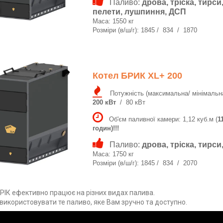
Паливо:
дрова, тріска, тирси
пелети, лушпиння, ДСП
Маса: 1550 кг
Розміри (в/ш/г): 1845 / 834 / 1870
Котел БРИК XL+ 200
Потужність (максимальна/ мінімальна
200 кВт
/ 80 кВт
Об'єм паливної камери: 1,12 куб.м (
1
годин)!!!
Паливо:
дрова, тріска, тирс
Маса: 1750 кг
Розміри (в/ш/г): 1845 / 834 / 2070
РІК ефективно працює на різних видах палива.
икористовувати те паливо, яке Вам зручно та доступно.