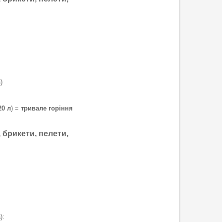
):
20 л
) =
тривале горіння
, брикети, пелети,
):