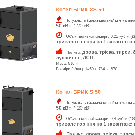
Котел БРИК XS 50
Потужність (максимальна/ мінімальна
50 кВт
/ 20 кВт
Об'єм паливної камери: 0,22 куб.м (
2
тривале горіння на 1 завантаженні
дрова, тріска, тирси, 
Паливо:
лушпиння, ДСП
Маса: 510 кг
Розміри (в/ш/г): 1450 / 734 / 870
Котел БРИК S 50
Потужність (максимальна/ мінімальна
50 кВт
/ 20 кВт
Об'єм паливної камери: 0,4 куб.м (
40
тривале горіння на 1 завантаженн
Паливо:
дрова, тріска, тирси