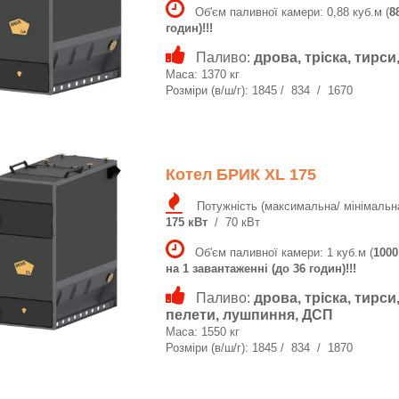
Об'єм паливної камери: 0,88 куб.м (
8
годин)!!!
Паливо:
дрова, тріска, тирс
Маса: 1370 кг
Розміри (в/ш/г): 1845 / 834 / 1670
Котел БРИК XL 175
Потужність (максимальна/ мінімальна
175 кВт
/ 70 кВт
Об'єм паливної камери: 1 куб.м (
1000
на 1 завантаженні (до 36 годин)!!!
Паливо:
дрова, тріска, тирси
пелети, лушпиння, ДСП
Маса: 1550 кг
Розміри (в/ш/г): 1845 / 834 / 1870