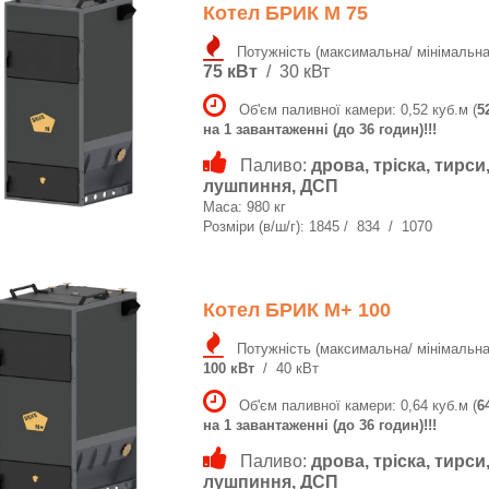
Котел БРИК M 75
Потужність (максимальна/ мінімальна
75 кВт
/ 30 кВт
Об'єм паливної камери: 0,52 куб.м (
5
на 1 завантаженні (до 36 годин)!!!
Паливо:
дрова, тріска, тирси
лушпиння, ДСП
Маса: 980 кг
Розміри (в/ш/г): 1845 / 834 / 1070
Котел БРИК M+ 100
Потужність (максимальна/ мінімальна
100 кВт
/ 40 кВт
Об'єм паливної камери: 0,64 куб.м (
6
на 1 завантаженні (до 36 годин)!!!
Паливо:
дрова, тріска, тирси
лушпиння, ДСП