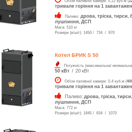
Об'єм паливної камери: 0,22 куб.м (
2
тривале горіння на 1 завантаженні
дрова, тріска, тирси, 
Паливо:
лушпиння, ДСП
Маса: 510 кг
Розміри (в/ш/г): 1450 / 734 / 870
Котел БРИК S 50
Потужність (максимальна/ мінімальна
50 кВт
/ 20 кВт
Об'єм паливної камери: 0,4 куб.м (
40
тривале горіння на 1 завантаженн
Паливо:
дрова, тріска, тирси
лушпиння, ДСП
Маса: 772 кг
Розміри (в/ш/г): 1845 / 834 / 1070