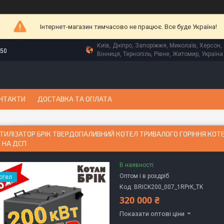
Інтернет-магазин тимчасово не працює. Все буде Україна!
Київ, Дніпро, Запоріжжя, Миколаїв, Херсон, 
-50
Вінниця, Тернопіль, Рівне, Житомир, Україна
НТАКТИ
ДОСТАВКА ТА ОПЛАТА
ТИЛІЗАТОР БРІК ТВЕРДОПАЛИВНИЙ КОТЕЛ ТРИВАЛОГО ГОРІННЯ КОТЕЛ
 НА ДСП
В наявності
Оптом і в роздріб
отел
Код:
BRICK200_007_1RPrK_TK
320 000 ₴
Показати оптові ціни