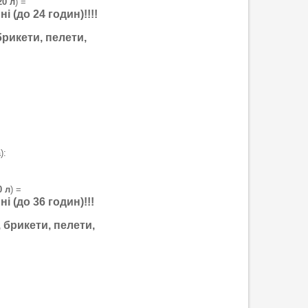
20 л
) =
 (до 24 годин)!!!!
брикети, пелети,
):
0 л
) =
і (до 36 годин)!!!
, брикети, пелети,