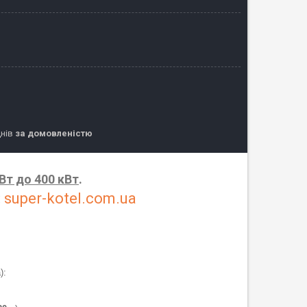
днів
за домовленістю
кВт до 400 кВт
.
:
super-kotel.com.ua
):