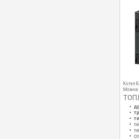
Котел Б
Можна в
ТОПЛ
д
т
т
пе
па
со