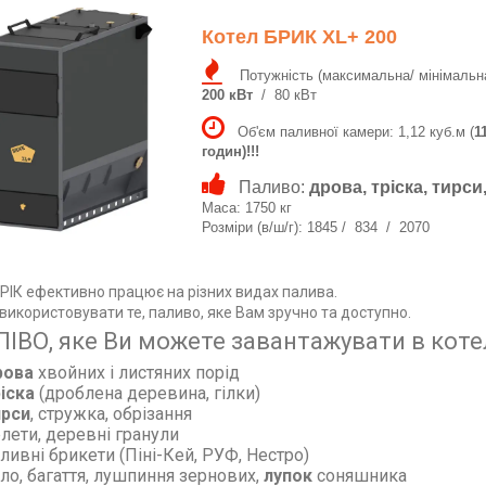
Котел БРИК XL+ 200
Потужність (максимальна/ мінімальна
200 кВт
/ 80 кВт
Об'єм паливної камери: 1,12 куб.м (
1
годин)!!!
Паливо:
дрова, тріска, тирс
Маса: 1750 кг
Розміри (в/ш/г): 1845 / 834 / 2070
РІК ефективно працює на різних видах палива.
икористовувати те, паливо, яке Вам зручно та доступно.
ІВО, яке Ви можете завантажувати в котел
рова
хвойних і листяних порід
ріска
(дроблена деревина, гілки)
ирси
, стружка, обрізання
лети, деревні гранули
ливні брикети (Піні-Кей, РУФ, Нестро)
ло, багаття, лушпиння зернових,
лупок
соняшника