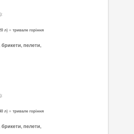
):
20 л
) =
тривале горіння
, брикети, пелети,
):
40 л
) =
тривале горіння
, брикети, пелети,