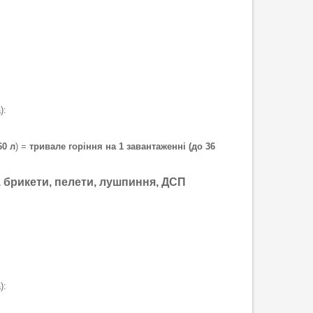
):
60 л
) =
тривале горіння на 1 завантаженні (до 36
и, брикети, пелети, лушпиння, ДСП
):