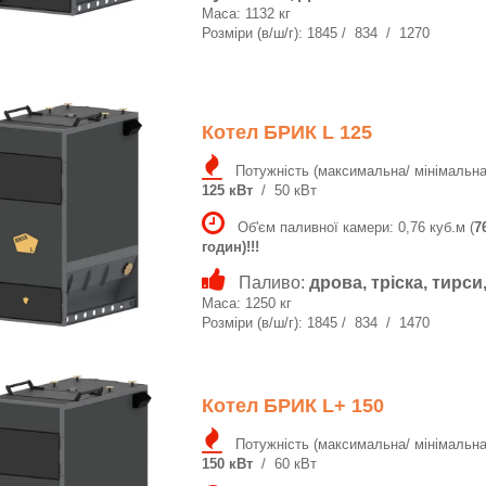
Маса: 1132 кг
Розміри (в/ш/г): 1845 / 834 / 1270
Котел БРИК L 125
Потужність (максимальна/ мінімальна
125 кВт
/ 50 кВт
Об'єм паливної камери: 0,76 куб.м (
7
годин)!!!
Паливо:
дрова, тріска, тирс
Маса: 1250 кг
Розміри (в/ш/г): 1845 / 834 / 1470
Котел БРИК L+ 150
Потужність (максимальна/ мінімальна
150 кВт
/ 60 кВт