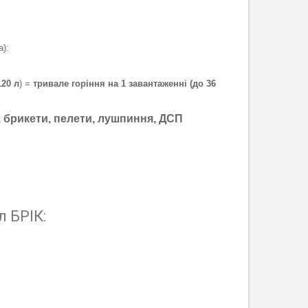
):
120 л
) =
тривале горіння на 1 завантаженні (до 36
и, брикети, пелети, лушпиння, ДСП
 БРІК: