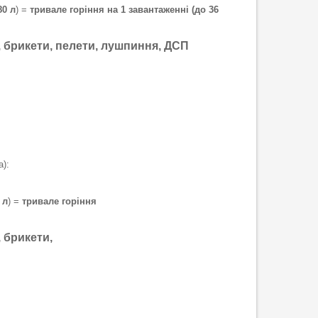
80 л
) =
тривале горіння на 1 завантаженні (до 36
и, брикети, пелети, лушпиння, ДСП
):
 л
) =
тривале горіння
, брикети,