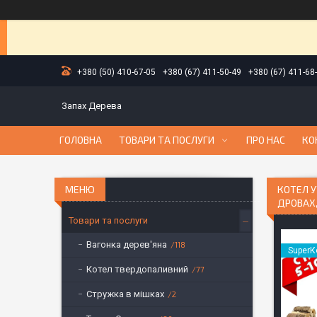
+380 (50) 410-67-05
+380 (67) 411-50-49
+380 (67) 411-68
Запах Дерева
ГОЛОВНА
ТОВАРИ ТА ПОСЛУГИ
ПРО НАС
КО
КОТЕЛ У
ДРОВАХ,
Товари та послуги
Вагонка дерев'яна
118
SuperК
Котел твердопаливний
77
Стружка в мішках
2