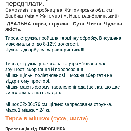
передплати.
Самовивіз із виробництва: Житомирська обл., смт.
Довбиш (між м.Житомир і м. Новоград-Волинський)
ІДЕАЛЬНА тирса, стружка: Суха. Чиста. Чудова
якість.
Тирса, стружка пройшла термічну обробку. Висушена
максимально: до 8-12% вологості.
Чудові адсорбуючі характеристики!!!
Тирса, стружка упакована та утрамбована для
зручності зберігання й перевезення.
Мішки щільні поліетиленові = можна зберігати на
відкритому просторі.
Мішки мають форму паралелепіпеда (цегла), що дає
змогу компактно складати.
Мішок 32х36х76 см щільно запресована стружка.
Маса 1 мішка = 24 кг.
Тирса в мішках (суха, чиста)
Пропозиція від
ВИРОБНИКА