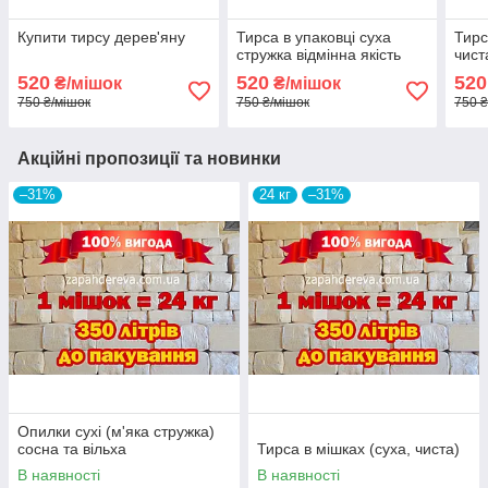
Купити тирсу дерев'яну
Тирса в упаковці суха
Тирс
стружка відмінна якість
чист
520
520
520
₴/мішок
₴/мішок
750 ₴/мішок
750 ₴/мішок
750 ₴
Акційні пропозиції та новинки
–31%
24 кг
–31%
Опилки сухі (м'яка стружка)
сосна та вільха
Тирса в мішках (суха, чиста)
В наявності
В наявності