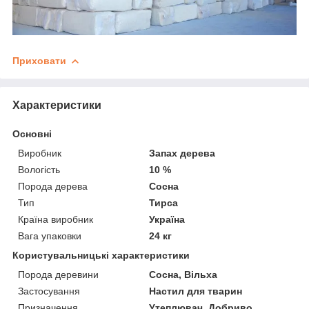
Приховати
Характеристики
Основні
Виробник
Запах дерева
Вологість
10 %
Порода дерева
Сосна
Тип
Тирса
Країна виробник
Україна
Вага упаковки
24 кг
Користувальницькі характеристики
Порода деревини
Сосна, Вільха
Застосування
Настил для тварин
Призначення
Утеплювач, Добриво