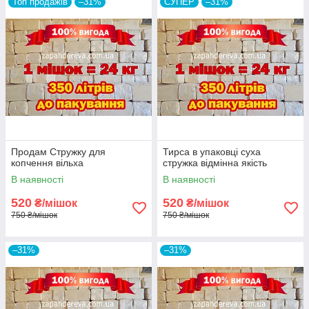
Топ продажів
–31%
СУПЕР
–31%
Продам Стружку для
Тирса в упаковці суха
копчення вільха
стружка відмінна якість
В наявності
В наявності
520
520
₴/мішок
₴/мішок
750 ₴/мішок
750 ₴/мішок
–31%
–31%