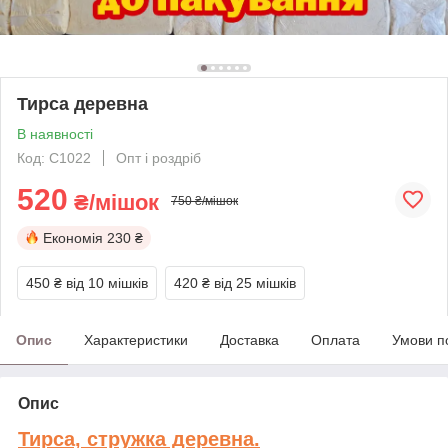
Тирса деревна
В наявності
Код: C1022
Опт і роздріб
520
₴/мішок
750 ₴/мішок
Економія
230 ₴
450 ₴
від 10 мішків
420 ₴
від 25 мішків
Опис
Характеристики
Доставка
Оплата
Умови п
Опис
Тирса, стружка деревна.