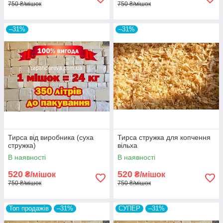
750 ₴/мішок
750 ₴/мішок
–31%
–31%
Тирса від виробника (суха
Тирса стружка для копчення
стружка)
вільха
В наявності
В наявності
520
520
₴/мішок
₴/мішок
750 ₴/мішок
750 ₴/мішок
Топ продажів
–31%
СУПЕР
–31%