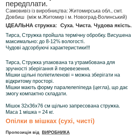
передплати.
Самовивіз із виробництва: Житомирська обл., смт.
Довбиш (між м.Житомир і м. Новоград-Волинський)
ІДЕАЛЬНА стружка: Суха. Чиста. Чудова якість.
Тирса, Стружка пройшла термічну обробку. Висушена
максимально: до 8-12% вологості.
Чудові адсорбуючі характеристики!!!
Тирса, Стружка упакована та утрамбована для
зручності зберігання й перевезення.
Мішки щільні поліетиленові = можна зберігати на
відкритому просторі.
Мішки мають форму паралелепіпеда (цегла), що дає
змогу компактно складати.
Мішок 32х36х76 см щільно запресована стружка.
Маса 1 мішка = 24 кг.
Опілки в мішках (сухі, чисті)
Пропозиція від
ВИРОБНИКА