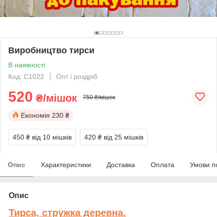
Виробництво тирси
В наявності
Код: C1022
Опт і роздріб
520
₴/мішок
750 ₴/мішок
Економія
230 ₴
450 ₴
від 10 мішків
420 ₴
від 25 мішків
Опис
Характеристики
Доставка
Оплата
Умови п
Опис
Тирса, стружка деревна.