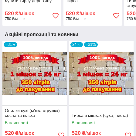
Купити тирсу дерев'яну
Тирса
Тирс
стру
520
520
520
₴/мішок
₴/мішок
750 ₴/мішок
750 ₴/мішок
750 ₴
Акційні пропозиції та новинки
–31%
24 кг
–31%
Опилки сухі (м'яка стружка)
сосна та вільха
Тирса в мішках (суха, чиста)
В наявності
В наявності
520
520
₴/мішок
₴/мішок