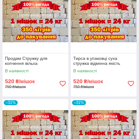
Продам Стружку для
Тирса в упаковці суха
копчення вільха
стружка відмінна якість
В наявності
В наявності
520
520
₴/мішок
₴/мішок
750 ₴/мішок
750 ₴/мішок
–31%
–31%