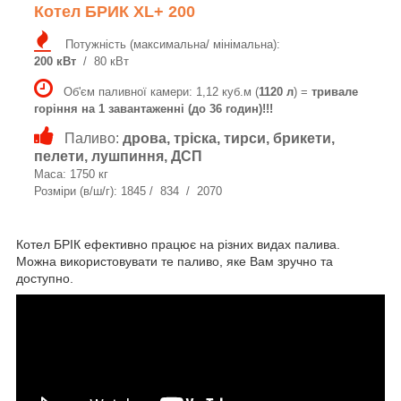
Котел БРИК XL+ 200
Потужність (максимальна/ мінімальна):
200 кВт
/ 80 кВт
Об'єм паливної камери: 1,12 куб.м (
1120 л
) =
тривале
горіння на 1 завантаженні (до 36 годин)!!!
Паливо:
дрова, тріска, тирси, брикети,
пелети, лушпиння, ДСП
Маса: 1750 кг
Розміри (в/ш/г): 1845 / 834 / 2070
Котел БРІК ефективно працює на різних видах палива.
Можна використовувати те паливо, яке Вам зручно та
доступно.