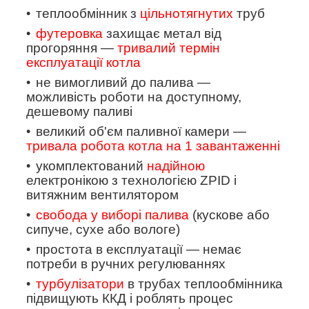
теплообмінник з
цільнотягнутих
труб
футеровка
захищає метал від
прогоряння —
тривалий термін
експлуатації котла
не вимогливий до палива —
можливість роботи на доступному,
дешевому паливі
великий об'єм паливної камери —
тривала робота котла на 1 завантаженні
укомплектований
надійною
електронікою з технологією
ZPID
і
витяжним вентилятором
свобода у виборі палива
(кускове або
сипуче, сухе або вологе)
простота в експлуатації — немає
потреби в ручних регулюваннях
турбулізатори
в трубах теплообмінника
підвищують ККД і роблять процес