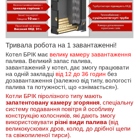
Тривала робота на 1 завантаженні!
Котел БРІК має
велику камеру завантаження
палива. Великий запас палива,
завантажений у котел, дає змогу працювати
на одній закладці
від 12 до 36 годин
без
дозавантаження (залежно від типу, вологості
палива та потужності, що «знімається»).
Котли БРІК піролізного типу мають
запатентовану камеру згоряння
, спеціальну
систему подавання повітря й особливу
конструкцію колосників, які дають змогу
використовувати
різні види палива
(від
великокускових дров, колод, до дрібної щепи
та свіжопиленої тирси).