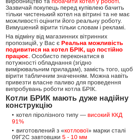
виробництво та
побачити котел у роботі
.
Зазвичай покупець перед купівлею бачить
тільки чистенький котел на вітрині та не має
можливості оцінити його реальну роботу.
Вимушений вірити тільки словам і рекламі.
На відміну від магазинних вітринних
пропозицій, у Вас є
Реальна можливість
подивитися на котел БРІК, що постійно
працює
. Особисто переконатися в
потужності обладнання (згідно
вимірювальним приладам), замість того, щоб
вірити табличним значенням. Можна навіть
привезти власне паливо для проведення
випробувань роботи котла БРІК.
Котли БРИК мають дуже надійну
конструкцію
котел піролізного типу —
високий ККД
91%
виготовлений з «
котлової
» марки сталі
09Г2С завтовшки
5 - 10 мм