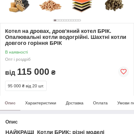
Котел на дровах, дров'яний котел БРІК.
Опалювальні котли водогрійні. Шахтні котли
довгого горіння БРІК
В наявності
Опт і роздріб
115 000
від
₴
95 000 ₴
від 20 шт.
Опис
Характеристики
Доставка
Оплата
Умови п
Опис
НАЙКРАЩІ Котли БРИК: різні моделі