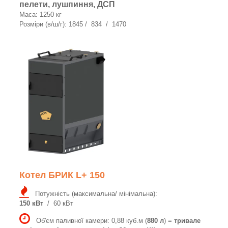
пелети, лушпиння, ДСП
Маса: 1250 кг
Розміри (в/ш/г): 1845 / 834 / 1470
Котел БРИК L+ 150
Потужність (максимальна/ мінімальна):
150 кВт
/ 60 кВт
Об'єм паливної камери: 0,88 куб.м (
880 л
) =
тривале