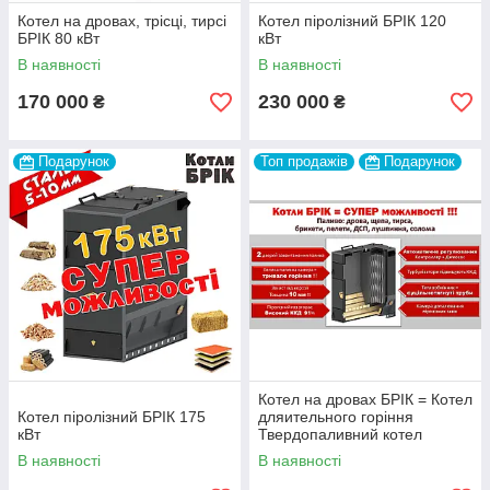
Котел на дровах, трісці, тирсі
Котел піролізний БРІК 120
БРІК 80 кВт
кВт
В наявності
В наявності
170 000
230 000
₴
₴
Подарунок
Топ продажів
Подарунок
Котел на дровах БРІК = Котел
Котел піролізний БРІК 175
дляительного горіння
кВт
Твердопаливний котел
піролізний =
В наявності
В наявності
газогенераторний котел