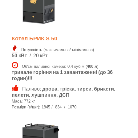
Котел БРИК S 50
Потужність (максимальна/ мінімальна):
50 кВт
/ 20 кВт
Об'єм паливної камери: 0,4 куб.м (
400 л
) =
тривале горіння на 1 завантаженні (до 36
годин)!!!
Паливо:
дрова, тріска, тирси, брикети,
пелети, лушпиння, ДСП
Маса: 772 кг
Розміри (в/ш/г): 1845 / 834 / 1070