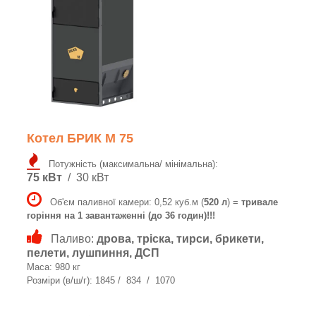
Котел БРИК M 75
Потужність (максимальна/ мінімальна):
75 кВт
/ 30 кВт
Об'єм паливної камери: 0,52 куб.м (
520 л
) =
тривале
горіння на 1 завантаженні (до 36 годин)!!!
Паливо:
дрова, тріска, тирси, брикети,
пелети, лушпиння, ДСП
Маса: 980 кг
Розміри (в/ш/г): 1845 / 834 / 1070