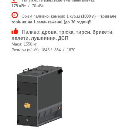
Потужність (максимальна/ мінімальна):
175 кВт
/ 70 кВт
Об'єм паливної камери: 1 куб.м (
1000 л
) =
тривале
горіння на 1 завантаженні (до 36 годин)!!!
Паливо:
дрова, тріска, тирси, брикети,
пелети, лушпиння, ДСП
Маса: 1550 кг
Розміри (в/ш/г): 1845 / 834 / 1870