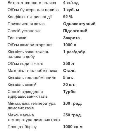
Витрата твердого палива
4 кг/год
Об'єм бункера для палива
1 куб. м
Коефіцієнт корисної дії
92 %
Призначення котла
Одноконтурний
Спосіб установки
Підлоговий
Тип топки
Закрита
Об'єм камери згоряння
1000 л
Кількість завантажень
1 раз/добу
палива в добу
Об'єм води в котлі
350 л
Матеріал теплообмінника
Сталь
Кількість теплообмінників
5 шт.
Кількість секцій
20 шт.
Спосіб відведення
Турбо
відпрацьованих газів
Мінімальна температура
100 град.
димових газів
Максимальна
250 град.
температура димових газів
Площа обігріву
1000 кв.м