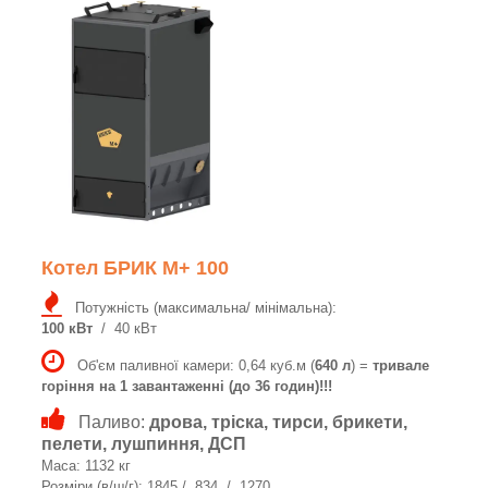
Котел БРИК M+ 100
Потужність (максимальна/ мінімальна):
100 кВт
/ 40 кВт
Об'єм паливної камери: 0,64 куб.м (
640 л
) =
тривале
горіння на 1 завантаженні (до 36 годин)!!!
Паливо:
дрова, тріска, тирси, брикети,
пелети, лушпиння, ДСП
Маса: 1132 кг
Розміри (в/ш/г): 1845 / 834 / 1270