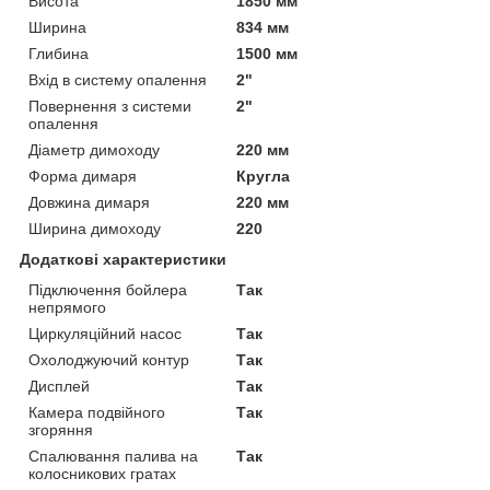
Висота
1850 мм
Ширина
834 мм
Глибина
1500 мм
Вхід в систему опалення
2"
Повернення з системи
2"
опалення
Діаметр димоходу
220 мм
Форма димаря
Кругла
Довжина димаря
220 мм
Ширина димоходу
220
Додаткові характеристики
Підключення бойлера
Так
непрямого
Циркуляційний насос
Так
Охолоджуючий контур
Так
Дисплей
Так
Камера подвійного
Так
згоряння
Спалювання палива на
Так
колосникових гратах