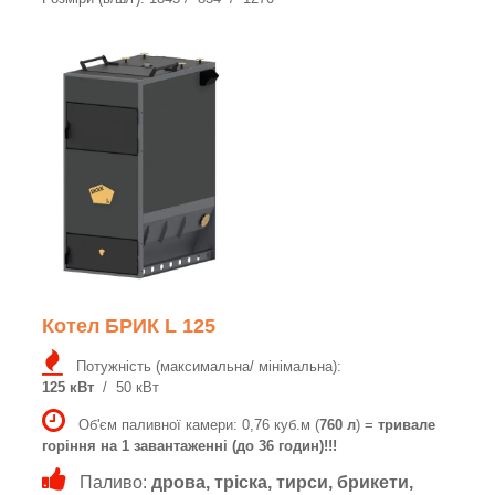
Котел БРИК L 125
Потужність (максимальна/ мінімальна):
125 кВт
/ 50 кВт
Об'єм паливної камери: 0,76 куб.м (
760 л
) =
тривале
горіння на 1 завантаженні (до 36 годин)!!!
Паливо:
дрова, тріска, тирси, брикети,