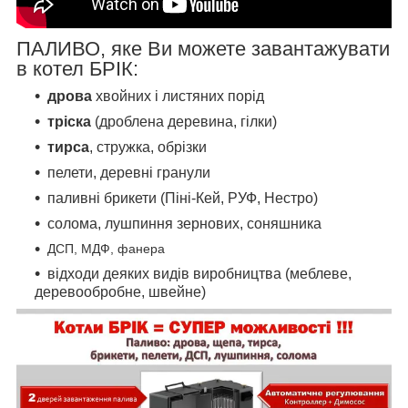
ПАЛИВО, яке Ви можете завантажувати
в котел БРІК:
дрова
хвойних і листяних порід
тріска
(дроблена деревина, гілки)
тирса
, стружка, обрізки
пелети, деревні гранули
паливні брикети (Піні-Кей, РУФ, Нестро)
солома, лушпиння зернових, соняшника
ДСП, МДФ, фанера
відходи деяких видів виробництва (меблеве,
деревообробне, швейне)