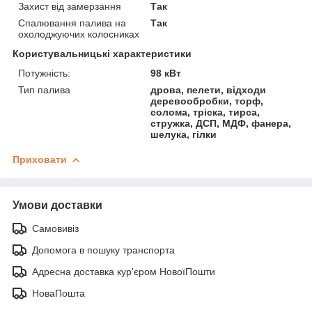
Захист від замерзання
Так
Спалювання палива на
Так
охолоджуючих колосниках
Користувальницькі характеристики
Потужність:
98 кВт
Тип палива
дрова, пелети, відходи
деревообробки, торф,
солома, тріска, тирса,
стружка, ДСП, МДФ, фанера,
шелука, гілки
Приховати
Умови доставки
Самовивіз
Допомога в пошуку транспорта
Адресна доставка кур'єром НовоїПошти
НоваПошта