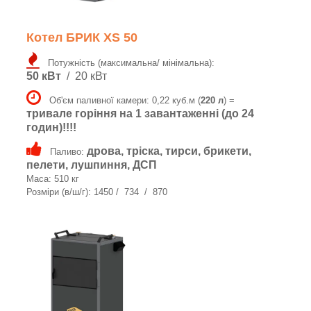
Котел БРИК XS 50
Потужність (максимальна/ мінімальна):
50 кВт
/ 20 кВт
Об'єм паливної камери: 0,22 куб.м (
220 л
) =
тривале горіння на 1 завантаженні (до 24
годин)!!!!
дрова, тріска, тирси, брикети,
Паливо:
пелети, лушпиння, ДСП
Маса: 510 кг
Розміри (в/ш/г): 1450 / 734 / 870