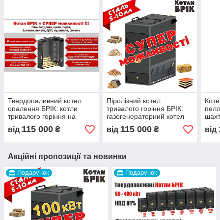
Твердопаливний котел
Піролізний котел
Коте
опалення БРІК: котли
тривалого горіння БРІК:
пелл
тривалого горіння на
газогенераторний котел
шахт
дровах, тирсі, щепі,
на дровах, тріску, тирсі,
авто
115 000
115 000
від
₴
від
₴
від
соломі, біопаливі
пелетах, соломі
Твер
котл
Акційні пропозиції та новинки
Подарунок
Подарунок