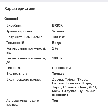
Характеристики
Основні
Виробник
BRICK
Країна виробник
Україна
Потужність номінальна
100 кВт
Теплоносій
Вода
Регулювання потужності,
1 %
від
Регулювання потужності,
100 %
до
Тип котла
Піролізний
Вид пального
Тверде
Види твердого палива
Дрова, Тріска, Тирса,
Пелети, Брикети, Кора,
Торф, Солома, Овес, ДСП,
МДФ, Стружка, Лушпиння
зернових
Автоматична подача
Так
палива