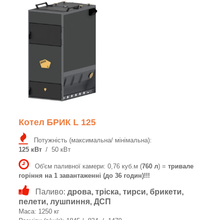
Котел БРИК L 125
Потужність (максимальна/ мінімальна):
125 кВт
/ 50 кВт
Об'єм паливної камери: 0,76 куб.м (
760 л
) =
тривале
горіння на 1 завантаженні (до 36 годин)!!!
Паливо:
дрова, тріска, тирси, брикети,
пелети, лушпиння, ДСП
Маса: 1250 кг