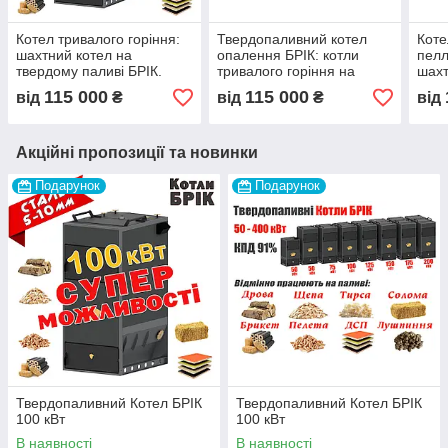
Котел тривалого горіння:
Твердопаливний котел
Коте
шахтний котел на
опалення БРІК: котли
пелл
твердому паливі БРІК.
тривалого горіння на
шахт
Твердопаливні котли
дровах, тирсі, щепі,
авто
115 000
115 000
від
₴
від
₴
від
піролізні БРІК
соломі, біопаливі
Твер
котл
Акційні пропозиції та новинки
Подарунок
Подарунок
Твердопаливний Котел БРІК
Твердопаливний Котел БРІК
100 кВт
100 кВт
В наявності
В наявності