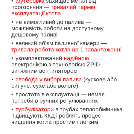
футеровка
захищає метал від
прогоряння —
тривалий термін
експлуатації котла
не вимогливий до палива —
можливість роботи на доступному,
дешевому паливі
великий об'єм паливної камери —
тривала робота котла на 1 завантаженні
укомплектований
надійною
електронікою з технологією
ZPID
і
витяжним вентилятором
свобода у виборі палива
(кускове або
сипуче, сухе або вологе)
простота в експлуатації — немає
потреби в ручних регулюваннях
турбулізатори
в трубах теплообмінника
підвищують ККД і роблять процес
чищення котла простим і легким