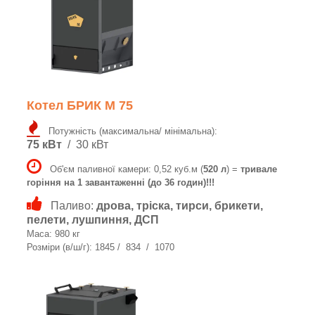
Котел БРИК M 75
Потужність (максимальна/ мінімальна):
75 кВт
/ 30 кВт
Об'єм паливної камери: 0,52 куб.м (
520 л
) =
тривале
горіння на 1 завантаженні (до 36 годин)!!!
Паливо:
дрова, тріска, тирси, брикети,
пелети, лушпиння, ДСП
Маса: 980 кг
Розміри (в/ш/г): 1845 / 834 / 1070