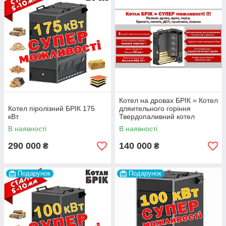
Котел на дровах БРІК = Котел
Котел піролізний БРІК 175
дляительного горіння
кВт
Твердопаливний котел
піролізний =
В наявності
В наявності
газогенераторний котел
290 000
140 000
₴
₴
Подарунок
Подарунок