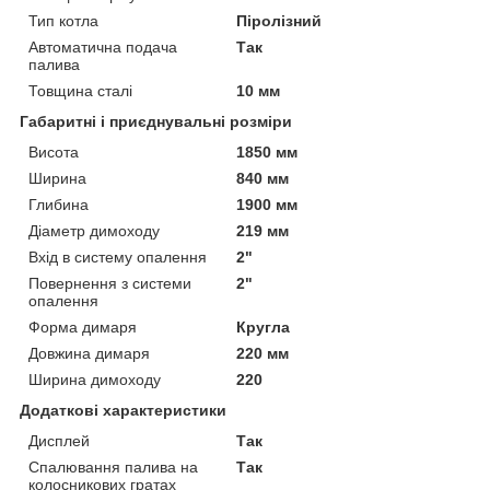
Тип котла
Піролізний
Автоматична подача
Так
палива
Товщина сталі
10 мм
Габаритні і приєднувальні розміри
Висота
1850 мм
Ширина
840 мм
Глибина
1900 мм
Діаметр димоходу
219 мм
Вхід в систему опалення
2"
Повернення з системи
2"
опалення
Форма димаря
Кругла
Довжина димаря
220 мм
Ширина димоходу
220
Додаткові характеристики
Дисплей
Так
Спалювання палива на
Так
колосникових гратах