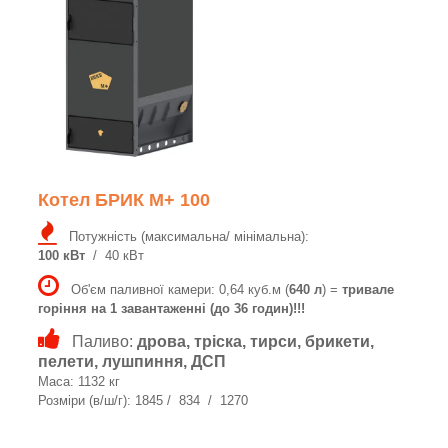
Котел БРИК M+ 100
Потужність (максимальна/ мінімальна):
100 кВт
/ 40 кВт
Об'єм паливної камери: 0,64 куб.м (
640 л
) =
тривале
горіння на 1 завантаженні (до 36 годин)!!!
Паливо:
дрова, тріска, тирси, брикети,
пелети, лушпиння, ДСП
Маса: 1132 кг
Розміри (в/ш/г): 1845 / 834 / 1270