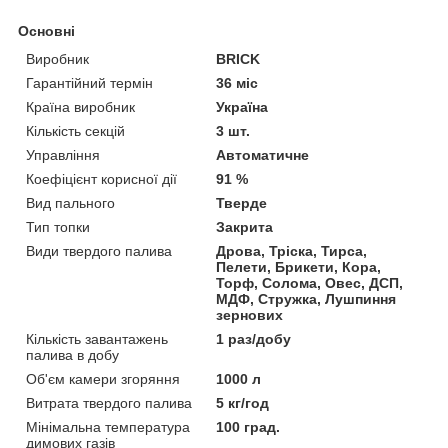
Основні
Виробник
BRICK
Гарантійний термін
36 міс
Країна виробник
Україна
Кількість секцій
3 шт.
Управління
Автоматичне
Коефіцієнт корисної дії
91 %
Вид пального
Тверде
Тип топки
Закрита
Види твердого палива
Дрова, Тріска, Тирса,
Пелети, Брикети, Кора,
Торф, Солома, Овес, ДСП,
МДФ, Стружка, Лушпиння
зернових
Кількість завантажень
1 раз/добу
палива в добу
Об'єм камери згоряння
1000 л
Витрата твердого палива
5 кг/год
Мінімальна температура
100 град.
димових газів