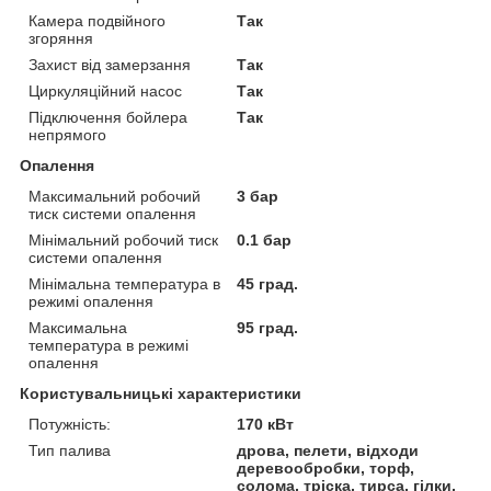
Камера подвійного
Так
згоряння
Захист від замерзання
Так
Циркуляційний насос
Так
Підключення бойлера
Так
непрямого
Опалення
Максимальний робочий
3 бар
тиск системи опалення
Мінімальний робочий тиск
0.1 бар
системи опалення
Мінімальна температура в
45 град.
режимі опалення
Максимальна
95 град.
температура в режимі
опалення
Користувальницькі характеристики
Потужність:
170 кВт
Тип палива
дрова, пелети, відходи
деревообробки, торф,
солома, тріска, тирса, гілки,