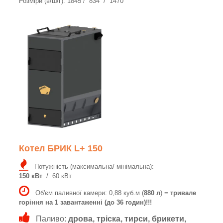
Розміри (в/ш/г): 1845 / 834 / 1470
Котел БРИК L+ 150
Потужність (максимальна/ мінімальна):
150 кВт
/ 60 кВт
Об'єм паливної камери: 0,88 куб.м (
880 л
) =
тривале
горіння на 1 завантаженні (до 36 годин)!!!
Паливо:
дрова, тріска, тирси, брикети,