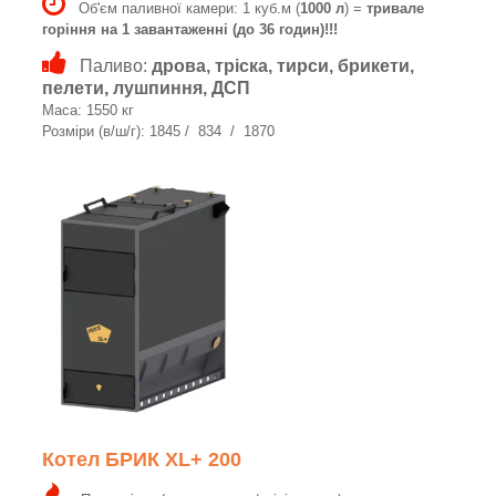
Об'єм паливної камери: 1 куб.м (
1000 л
) =
тривале
горіння на 1 завантаженні (до 36 годин)!!!
Паливо:
дрова, тріска, тирси, брикети,
пелети, лушпиння, ДСП
Маса: 1550 кг
Розміри (в/ш/г): 1845 / 834 / 1870
Котел БРИК XL+ 200