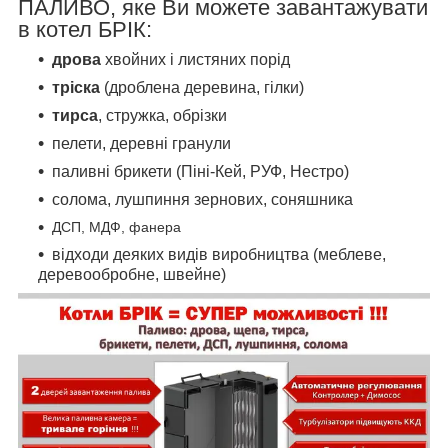
ПАЛИВО, яке Ви можете завантажувати
в котел БРІК:
дрова
хвойних і листяних порід
тріска
(дроблена деревина, гілки)
тирса
, стружка, обрізки
пелети, деревні гранули
паливні брикети (Піні-Кей, РУФ, Нестро)
солома, лушпиння зернових, соняшника
ДСП, МДФ, фанера
відходи деяких видів виробництва (меблеве,
деревообробне, швейне)