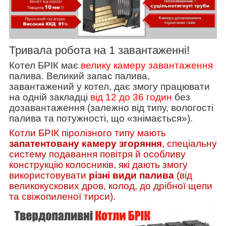
Тривала робота на 1 завантаженні!
Котел БРІК має
велику камеру завантаження
палива. Великий запас палива,
завантажений у котел, дає змогу працювати
на одній закладці
від 12 до 36 годин
без
дозавантаження (залежно від типу, вологості
палива та потужності, що «знімається»).
Котли БРІК піролізного типу мають
запатентовану камеру згоряння
, спеціальну
систему подавання повітря й особливу
конструкцію колосників, які дають змогу
використовувати
різні види палива
(від
великокускових дров, колод, до дрібної щепи
та свіжопиленої тирси).