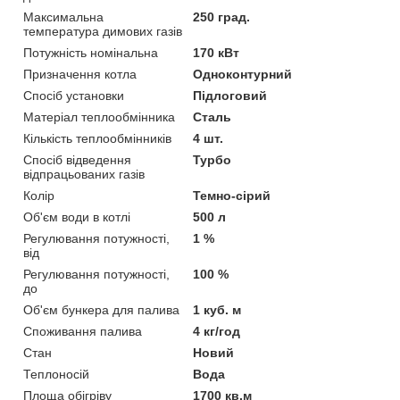
Максимальна
250 град.
температура димових газів
Потужність номінальна
170 кВт
Призначення котла
Одноконтурний
Спосіб установки
Підлоговий
Матеріал теплообмінника
Сталь
Кількість теплообмінників
4 шт.
Спосіб відведення
Турбо
відпрацьованих газів
Колір
Темно-сірий
Об'єм води в котлі
500 л
Регулювання потужності,
1 %
від
Регулювання потужності,
100 %
до
Об'єм бункера для палива
1 куб. м
Споживання палива
4 кг/год
Стан
Новий
Теплоносій
Вода
Площа обігріву
1700 кв.м