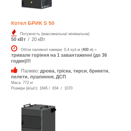
Котел БРИК S 50
Потужність (максимальна/ мінімальна):
50 кВт
/ 20 кВт
Об'єм паливної камери: 0,4 куб.м (
400 л
) =
тривале горіння на 1 завантаженні (до 36
годин)!!!
Паливо:
дрова, тріска, тирси, брикети,
пелети, лушпиння, ДСП
Маса: 772 кг
Розміри (в/ш/г): 1845 / 834 / 1070