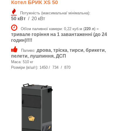
Котел БРИК XS 50
Потужність (максимальна/ мінімальна):
50 кВт
/ 20 кВт
Об'єм паливної камери: 0,22 куб.м (
220 л
) =
тривале горіння на 1 завантаженні (до 24
годин)!!!!
дрова, тріска, тирси, брикети,
Паливо:
пелети, лушпиння, ДСП
Маса: 510 кг
Розміри (в/ш/г): 1450 / 734 / 870