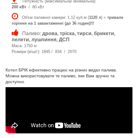
Потужність (максимальна/ мінімальна):
200 кВт
/ 80 кВт
Об'єм паливної камери: 1,12 куб.м (
1120 л
) =
тривале
горіння на 1 завантаженні (до 36 годин)!!!
Паливо:
дрова, тріска, тирси, брикети,
пелети, лушпиння, ДСП
Маса: 1750 кг
Розміри (в/ш/г): 1845 / 834 / 2070
Котел БРІК ефективно працює на різних видах палива.
Можна використовувати те паливо, яке Вам зручно та
доступно.