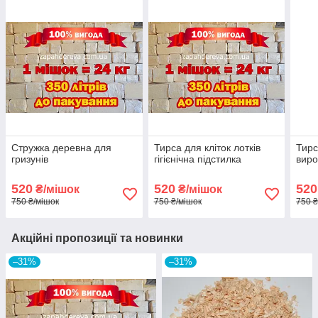
Стружка деревна для
Тирса для кліток лотків
Тирс
гризунів
гігієнічна підстилка
виро
520
520
520
₴/мішок
₴/мішок
750 ₴/мішок
750 ₴/мішок
750 ₴
Акційні пропозиції та новинки
–31%
–31%