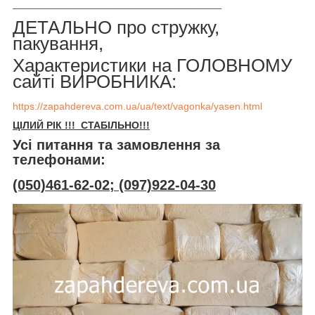
___________________________
ДЕТАЛЬНО про стружку,
пакування,
Характеристики на ГОЛОВНОМУ
сайті ВИРОБНИКА:
https://zapahdereva.com.ua/ua/text/vagonka/yasen.html
ЦІЛИЙ РІК !!! СТАБІЛЬНО!!!
Усі питання та замовлення за
телефонами:
(050)461-62-02; (097)922-04-30