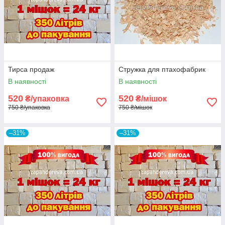
Тирса продаж
Стружка для птахофабрик
В наявності
В наявності
520
520
₴/упаковка
₴/мішок
750 ₴/упаковка
750 ₴/мішок
–31%
–31%