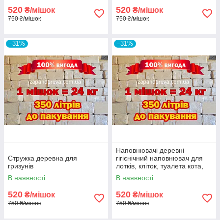
520
520
₴/мішок
₴/мішок
750 ₴/мішок
750 ₴/мішок
–31%
–31%
Наповнювачі деревні
Стружка деревна для
гігієнічний наповнювач для
гризунів
лотків, кліток, туалета кота,
гризунів, шиншил
В наявності
В наявності
520
520
₴/мішок
₴/мішок
750 ₴/мішок
750 ₴/мішок