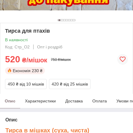
Тирса для птахів
В наявності
Код: Стр_О2
Опт і роздріб
520
₴/мішок
750 ₴/мішок
Економія
230 ₴
450 ₴
від 10 мішків
420 ₴
від 25 мішків
Опис
Характеристики
Доставка
Оплата
Умови п
Опис
Тирса в мішках (суха, чиста)