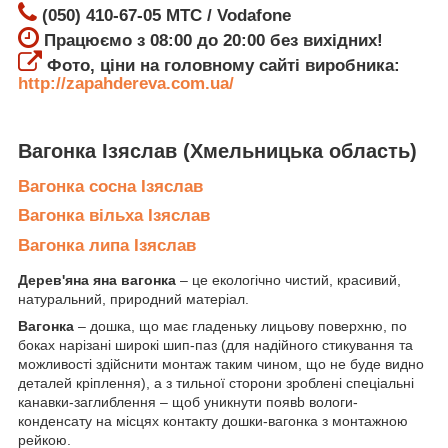
(050) 410-67-05 МТС / Vodafone
Працюємо з 08:00 до 20:00 без вихідних!
Фото, ціни на головному сайті виробника:
http://zapahdereva.com.ua/
Вагонка Ізяслав
(Хмельницька область)
Вагонка сосна Ізяслав
Вагонка вільха Ізяслав
Вагонка липа Ізяслав
Дерев'яна яна вагонка
– це екологічно чистий, красивий,
натуральний, природний матеріал.
Вагонка
– дошка, що має гладеньку лицьову поверхню, по
боках нарізані широкі шип-паз (для надійного стикування та
можливості здійснити монтаж таким чином, що не буде видно
деталей кріплення), а з тильної сторони зроблені спеціальні
канавки-заглиблення – щоб уникнути появb вологи-
конденсату на місцях контакту дошки-вагонка з монтажною
рейкою.