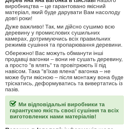
Дерев'яна яна вагонка
в Ізяславі
нашого
виробництва
–
це гарантовано якісний
матеріал, який буде дарувати Вам насолоду
довгі роки!
Дуже важливо! Так, ми дійсно сушимо всю
деревину у промислових сушильних
камерах, дотримуючись всіх правильних
режимів сушіння та пропарювання деревини.
Обережно! Вас можуть обманути інші
продавці вагонки
–
вони не сушать деревину,
а просто "в ялять" та провітрюють її під
навісом. Така
"в'їхав ялена" вагонка
–
не
може бути якісною
–
після монтажу вона буде
тріскатись, деформуватись та вивертатись із
пазів.
Ми відповідальні виробники та
гарантуємо якість своєї сушіння та всіх
виготовлених нами матеріалів!