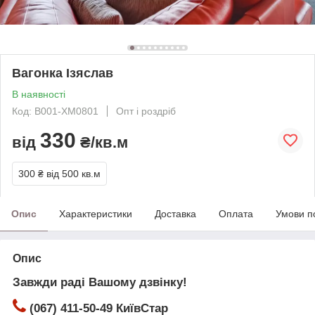
Вагонка Ізяслав
В наявності
Код: В001-ХМ0801
Опт і роздріб
330
від
₴/кв.м
300 ₴
від 500 кв.м
Опис
Характеристики
Доставка
Оплата
Умови п
Опис
Завжди раді Вашому дзвінку!
(067) 411-50-49 КиївСтар