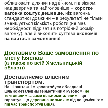
облицювати ділянки над вікном, під вікном,
над дверима та найголовніше
–
коротке
вагонка коштує дешевше
, ніж вагонка
стандартної довжини
–
в результаті не тільки
зменшується кількість роботи (не має
необхідності підрізати в потрібний розмір
вагонку), але й виходить суттєва
економія
на вартості замовлення!
Доставимо Ваше замовлення по
місту Ізяслав
(а також по всій Хмельницькій
області)
Доставляємо власним
транспортом.
Наші вантажні мікроавтобуси обладнані
цільнометалевим герметичним кузовом (
не
тентованим, а саме цільнометалевим
–
це
гарантує, що
деревина не змокне
під дощем/снігом
під час транспортування
).