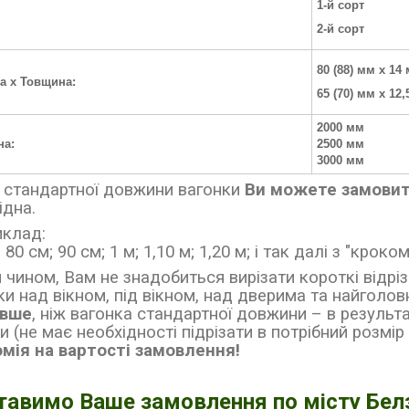
1-й сорт
2-й сорт
80 (88) мм х 14
а х Товщина:
65 (70) мм х 12
2000 мм
на:
2500 мм
3000 мм
 стандартної довжини вагонки
Ви можете замовит
ідна.
клад:
 80 см; 90 см; 1 м; 1,10 м; 1,20 м; і так далі з "кроко
 чином, Вам не знадобиться вирізати короткі відрі
ки над вікном, під вікном, над дверима та найголо
вше
, ніж вагонка стандартної довжини
–
в результа
и (не має необхідності підрізати в потрібний розмір
мія на вартості замовлення!
тавимо Ваше замовлення по місту Бел