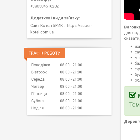
+380504616202
Сайт Котел БРИК
https://super-
Вагонка
kotel.com.ua
для озд
сказати
жи
са
ГРАФІК РОБОТИ
ма
ба
Понеділок
08:00
21:00
фр
Вівторок
08:00
21:00
бу
Середа
08:00
21:00
об
Четвер
08:00
21:00
Пʼятниця
08:00
21:00
Субота
08:00
21:00
Том
Неділя
08:00
21:00
Дерев'я