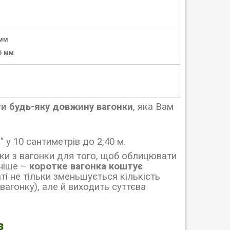
 мм
,5 мм
и будь-яку довжину вагонки
, яка Вам
м" у 10 сантиметрів до 2,40 м.
зки з вагонки для того, щоб облицювати
вніше
–
коротке вагонка коштує
ті не тільки зменьшується кількість
 вагонку), але й виходить суттєва
з