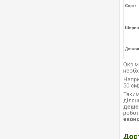
Сорт:
Ширин
Довжи
Окрім
необх
Напри
50 см;
Таким
ділян
деше
робот
еконо
Дос