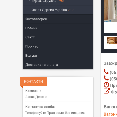
Тирса, Стружка.
90
Запах Дерева Україна
991
Фотогалерея
Новини
Статті
Про нас
Відгуки
Завжд
Доставка та оплата
(06
(05
КОНТАКТИ
Пра
Фот
Запах Дерева
Вагон
Телефонуйте Працюємо без вихідних
Вагонк