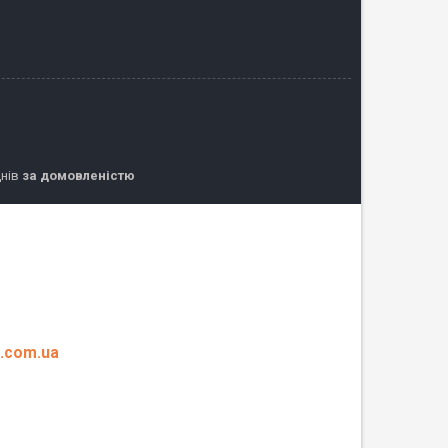
днів
за домовленістю
a.com.ua