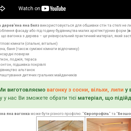
 дерев'яна яна Белз
використовується для обшивки стін та стелі не ли
облення фасаду або під годину будівництва малих архітектурних форм (
в
, що вагонка з дерева – це універсальний практичний матеріал, який зас
тлові кімнати (спальні, вітальні)
уна, баня (також суміжні кімнати відпочинку)
нсардні поверхи
лкон, лоджія, тераса
онтон, підшивка покрівлі
дівництво альтанок
лаштування дитячих гральних майданчиків
Ми виготовляємо
вагонку з сосни, вільхи, липи
у 
у у нас Ви зможете обрати тієї
матеріал, що підій
на яна вагонка
може бути різного профілю: "
Європрофіль
" та "
Безшо