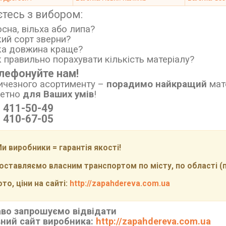
єтесь з вибором:
осна, вільха або липа?
кий сорт зверни?
ка довжина краще?
к правильно порахувати кількість матеріалу?
лефонуйте нам!
ичезного асортименту
–
порадимо найкращий
мат
ретно
для Ваших умів
!
) 411-50-49
) 410-67-05
и виробники = гарантія якості!
ставляємо власним транспортом по місту, по області (по 
то, ціни на сайті:
http://zapahdereva.com.ua
во запрошуємо відвідати
ний сайт виробника:
http://zapahdereva.com.ua