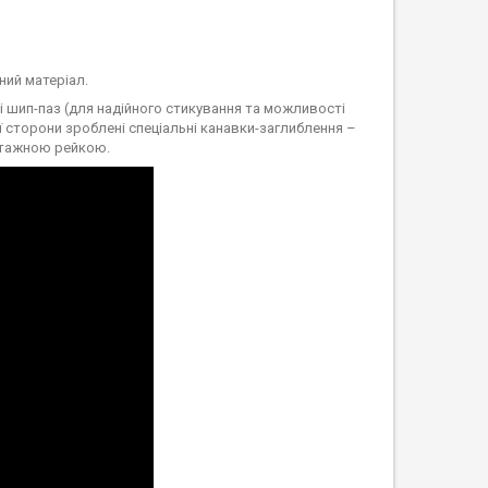
ний матеріал.
і шип-паз (для надійного стикування та можливості
ї сторони зроблені спеціальні канавки-заглиблення –
нтажною рейкою.