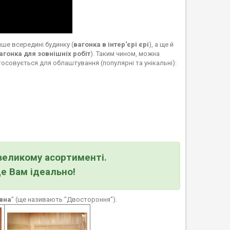
ше всередині будинку (
вагонка в інтер'єрі єрі
), а ще й
агонка для зовнішніх робіт
). Таким чином, можна
тосовується для облаштування (популярні та унікальні):
великому асортименті.
де Вам ідеально!
вна
" (ще називають "Двостороння").