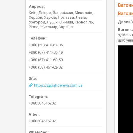
Вагонк
Київ, Дніпро, Запоріжжя, Миколаїв,
Вагонк
Херсон, Харків, Полтава, Львів,
Дерев'я
Ужгород, Луцьк, Вінниця, Тернопіль,
Рівне, Житомир, Україна
Вагонк
здійсни
щоб уни
+380 (50) 410-67-05
+380 (67) 411-50-49
+380 (67) 411-68-50
+380 (50) 461-62-02
https://zapahdereva.com.ua
+380504616202
+380504616202