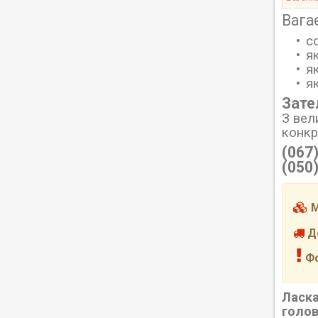
Вага
с
я
я
я
Зате
З вел
конк
(067
(050
М
До
Фо
Ласка
голов