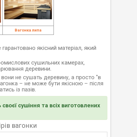
Вагонка липа
 гарантовано якісний матеріал, який
ромислових сушильних камерах,
арювання деревини.
вони не сушать деревину, а просто "в
 вагонка
–
не може бути якісною
–
після
тись із пазів.
 своєї сушіння та всіх виготовлених
ірів вагонки