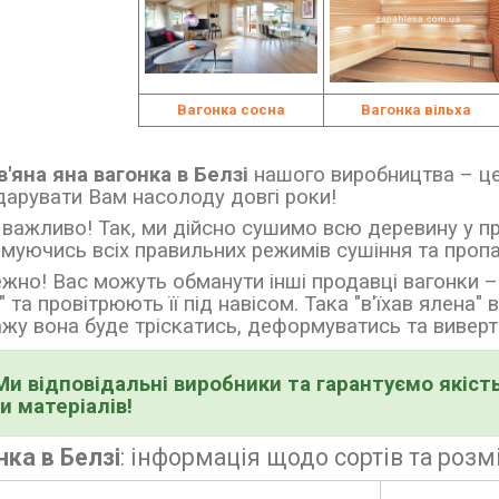
Вагонка сосна
Вагонка вільха
'яна яна вагонка в Белзі
нашого виробництва
–
це
дарувати Вам насолоду довгі роки!
важливо! Так, ми дійсно сушимо всю деревину у п
муючись всіх правильних режимів сушіння та проп
жно! Вас можуть обманути інші продавці вагонки
–
" та провітрюють її під навісом. Така
"в'їхав ялена"
жу вона буде тріскатись, деформуватись та виверта
Ми відповідальні виробники та гарантуємо якість
и матеріалів!
нка в Белзі
:
інформація щодо сортів та розм