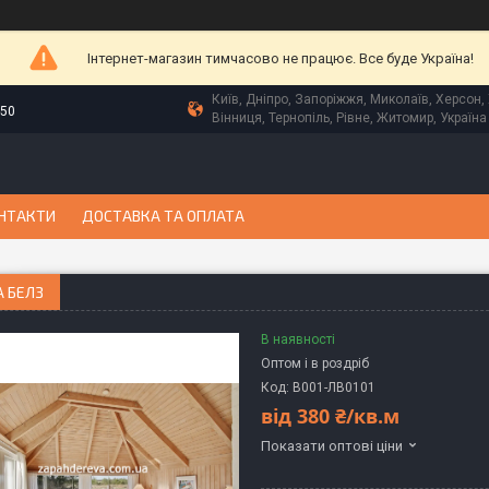
Інтернет-магазин тимчасово не працює. Все буде Україна!
Київ, Дніпро, Запоріжжя, Миколаїв, Херсон, 
-50
Вінниця, Тернопіль, Рівне, Житомир, Україна
НТАКТИ
ДОСТАВКА ТА ОПЛАТА
 БЕЛЗ
В наявності
Оптом і в роздріб
Код:
В001-ЛВ0101
від
380 ₴/кв.м
Показати оптові ціни