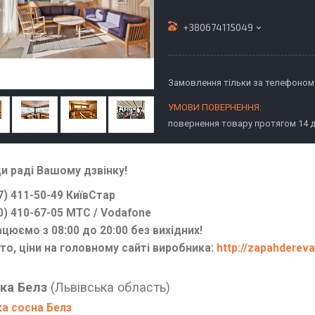
+380674115049
Замовлення тільки за телефоном
повернення товару протягом 14 
и раді Вашому дзвінку!
7) 411-50-49 КиївСтар
0) 410-67-05 МТС / Vodafone
цюємо з 08:00 до 20:00 без вихідних!
о, ціни на головному сайті виробника:
http://zapahderev
ка Белз
(Львівська область)
а сосна Белз