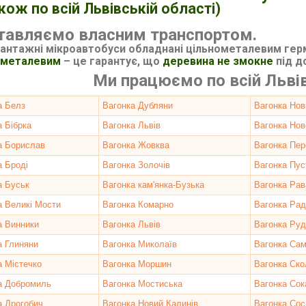
акож по всій Львівській області)
тавляємо власним транспортом.
вантажні мікроавтобуси обладнані цільнометалевим гер
ометалевим
–
це гарантує, що
деревина не змокне
під 
Ми працюємо по всій Львів
а Белз
Вагонка Дубляни
Вагонка Нов
а Бібрка
Вагонка Львів
Вагонка Нов
а Борислав
Вагонка Жовква
Вагонка Пе
а Броді
Вагонка Золочів
Вагонка Пус
а Буськ
Вагонка кам'янка-Бузька
Вагонка Рав
а Великі Мости
Вагонка Комарно
Вагонка Рад
а Винники
Вагонка Львів
Вагонка Руд
а Глиняни
Вагонка Миколаїв
Вагонка Сам
а Містечко
Вагонка Моршин
Вагонка Ско
а Добромиль
Вагонка Мостиська
Вагонка Сок
а Дрогобич
Вагонка Новий Калинів
Вагонка Сос