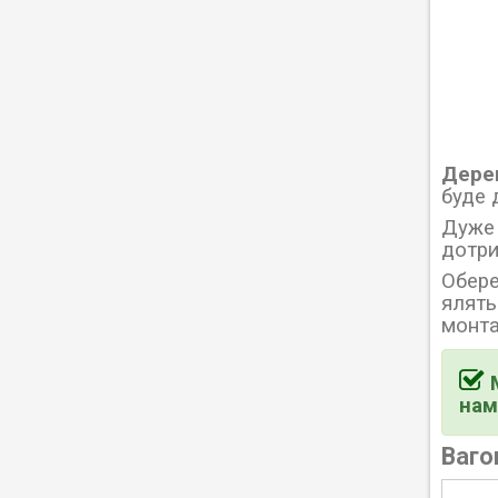
Дерев
буде 
Дуже 
дотри
Обере
ялять
монта
нам
Ваго