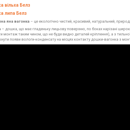
а вільха Белз
а липа Белз
на яна вагонка
– це екологічно чистий, красивий, натуральний, природ
а
– дошка, що має гладеньку лицьову поверхню, по боках нарізані широк
ти монтаж таким чином, що не буде видно деталей кріплення), а з тильно
кнути появи вологи-конденсату на місцях контакту дошки-вагонка з мо