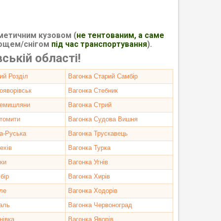
метичним кузовом (
не тентованим, а саме
дощем/снігом
під час транспортування
).
ській області!
ий Розділ
Вагонка Старий Самбір
ояворівськ
Вагонка Стебник
ремишляни
Вагонка Стрий
томити
Вагонка Судова Вишня
а-Руська
Вагонка Трускавець
ехів
Вагонка Турка
ки
Вагонка Угнів
бір
Вагонка Хирів
ле
Вагонка Ходорів
аль
Вагонка Червоноград
нівка
Вагонка Яворів