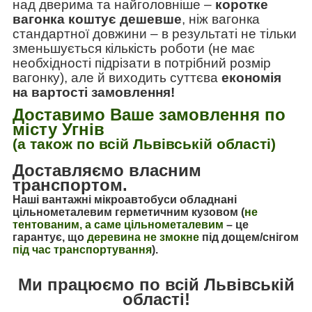
над дверима та найголовніше
–
коротке
вагонка коштує дешевше
, ніж вагонка
стандартної довжини
–
в результаті не тільки
зменьшується кількість роботи (не має
необхідності підрізати в потрібний розмір
вагонку), але й виходить суттєва
економія
на вартості замовлення!
Доставимо Ваше замовлення по
місту Угнів
(а також по всій Львівській області)
Доставляємо власним
транспортом.
Наші вантажні мікроавтобуси обладнані
цільнометалевим герметичним кузовом (
не
тентованим, а саме цільнометалевим
–
це
гарантує, що
деревина не змокне
під дощем/снігом
під час транспортування
).
Ми працюємо по всій Львівській
області!