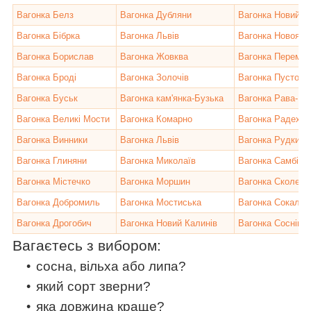
Вагонка Белз
Вагонка Дубляни
Вагонка Новий Р
Вагонка Бібрка
Вагонка Львів
Вагонка Новояво
Вагонка Борислав
Вагонка Жовква
Вагонка Переми
Вагонка Броді
Вагонка Золочів
Вагонка Пустоми
Вагонка Буськ
Вагонка кам'янка-Бузька
Вагонка Рава-Ру
Вагонка Великі Мости
Вагонка Комарно
Вагонка Радехів
Вагонка Винники
Вагонка Львів
Вагонка Рудки
Вагонка Глиняни
Вагонка Миколаїв
Вагонка Самбір
Вагонка Містечко
Вагонка Моршин
Вагонка Сколе
Вагонка Добромиль
Вагонка Мостиська
Вагонка Сокаль
Вагонка Дрогобич
Вагонка Новий Калинів
Вагонка Соснівка
Вагаєтесь з вибором:
сосна, вільха або липа?
який сорт зверни?
яка довжина краще?