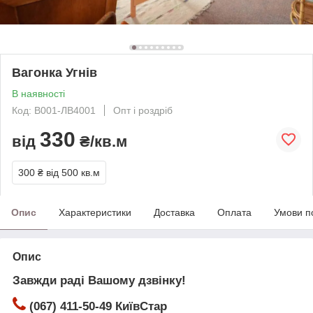
Вагонка Угнів
В наявності
Код: В001-ЛВ4001
Опт і роздріб
330
від
₴/кв.м
300 ₴
від 500 кв.м
Опис
Характеристики
Доставка
Оплата
Умови п
Опис
Завжди раді Вашому дзвінку!
(067) 411-50-49 КиївСтар