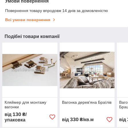
Умови повернення
Повернення товару впродовж 14 днів за домовленістю
Всі умови повернення
Подібні товари компанії
Кляймер для монтажу
Вагонка дерев'яна Браїлів
Ваго
вагонки
Бра
130
від
₴/
330
від
₴/кв.м
від
упаковка