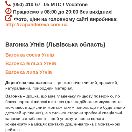
(050) 410-67--05 МТС / Vodafone
Працюємо з 08:00 до 20:00 без вихідних!
Фото, ціни на головному сайті виробника:
http://zapahdereva.com.ua
Вагонка Угнів
(Львівська область)
Вагонка сосна Угнів
Вагонка вільха Угнів
Вагонка липа Угнів
Дерев'яна яна вагонка
– це екологічно чистий, красивий,
натуральний, природний матеріал.
Вагонка
– дошка, що має гладеньку лицьову поверхню, по
боках нарізані широкі шип-паз (для надійного стикування та
можливості здійснити монтаж таким чином, що не буде видно
деталей кріплення), а з тильної сторони зроблені спеціальні
канавки-заглиблення – щоб уникнути появи вологи-
конденсату на місцях контакту дошки-вагонка з монтажною
рейкою.