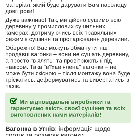
матеріал, який буде дарувати Вам насолоду
довгі роки!
Дуже важливо! Так, ми дійсно сушимо всю
деревину у промислових сушильних
камерах, дотримуючись всіх правильних
режимів сушіння та пропарювання деревини.
Обережно! Вас можуть обманути інші
продавці вагонки
–
вони не сушать деревину,
а просто "в ялять" та провітрюють її під
навісом. Така
"в'їхав ялена" вагонка
–
не
може бути якісною
–
після монтажу вона буде
тріскатись, деформуватись та вивертатись із
пазів.
Ми відповідальні виробники та
гарантуємо якість своєї сушіння та всіх
виготовлених нами матеріалів!
Вагонка в Угнів
:
інформація щодо
сортів та розмірів вагонки