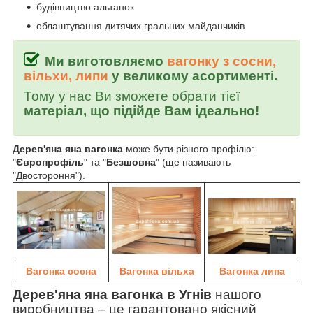
будівництво альтанок
облаштування дитячих гральних майданчиків
Ми виготовляємо
вагонку з сосни,
вільхи, липи
у великому асортименті.
Тому у нас Ви зможете обрати тієї
матеріал, що підійде Вам ідеально!
Дерев'яна яна вагонка
може бути різного профілю:
"
Європрофіль
" та "
Безшовна
" (ще називають
"Двостороння").
Вагонка сосна
Вагонка вільха
Вагонка липа
Дерев'яна яна вагонка в Угнів
нашого
виробництва
–
це гарантовано якісний