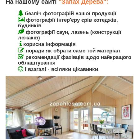
На нашому сайті
"Запах Дерева":
безліч фотографій нашої продукції
фотографії інтер'єру єрів котеджів,
будинків
фотографії саун, лазень (конструкції
лежаків)
корисна інформація
поради як обрати саме той матеріал
рекомендації фахівців щодо найкращого
облаштування
і взагалі - всіляки цікавинки