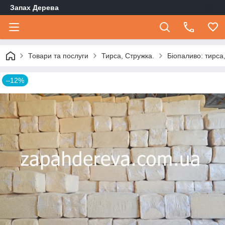
Запах Дерева
Товари та послуги
Тирса, Стружка.
Біопаливо: тирса
–12%