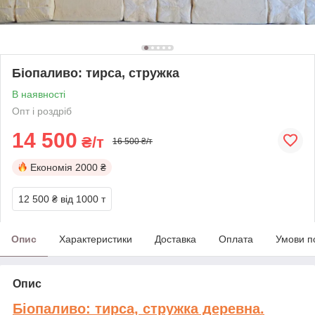
Біопаливо: тирса, стружка
В наявності
Опт і роздріб
14 500
₴/т
16 500 ₴/т
Економія
2000 ₴
12 500 ₴
від 1000 т
Опис
Характеристики
Доставка
Оплата
Умови п
Опис
Біопаливо: тирса, стружка деревна.