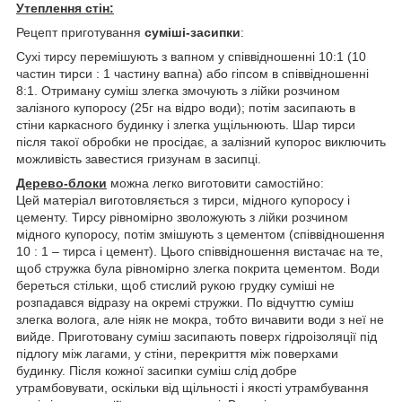
Утеплення стін:
Рецепт приготування
суміші-засипки
:
Сухі тирсу перемішують з вапном у співвідношенні 10:1 (10
частин тирси : 1 частину вапна) або гіпсом в співвідношенні
8:1. Отриману суміш злегка змочують з лійки розчином
залізного купоросу (25г на відро води); потім засипають в
стіни каркасного будинку і злегка ущільнюють. Шар тирси
після такої обробки не просідає, а залізний купорос виключить
можливість завестися гризунам в засипці.
Дерево-блоки
можна легко виготовити самостійно:
Цей матеріал виготовляється з тирси, мідного купоросу і
цементу. Тирсу рівномірно зволожують з лійки розчином
мідного купоросу, потім змішують з цементом (співвідношення
10 : 1 – тирса і цемент). Цього співвідношення вистачає на те,
щоб стружка була рівномірно злегка покрита цементом. Води
береться стільки, щоб стислий рукою грудку суміші не
розпадався відразу на окремі стружки. По відчуттю суміш
злегка волога, але ніяк не мокра, тобто вичавити води з неї не
вийде. Приготовану суміш засипають поверх гідроізоляції під
підлогу між лагами, у стіни, перекриття між поверхами
будинку. Після кожної засипки суміш слід добре
утрамбовувати, оскільки від щільності і якості утрамбування