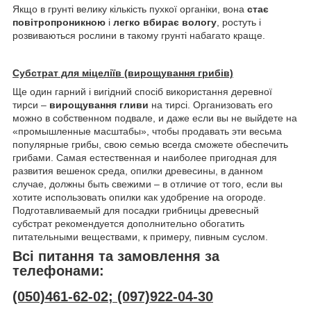
Якщо в грунті велику кількість пухкої органіки, вона
стає
повітропроникною
і
легко вбирає вологу
, ростуть і
розвиваються рослини в такому грунті набагато краще.
Субстрат для міцеліїв (вирощування грибів)
Ще один гарний і вигідний спосіб використання деревної
тирси –
вирощування гливи
на тирсі. Организовать его
можно в собственном подвале, и даже если вы не выйдете на
«промышленные масштабы», чтобы продавать эти весьма
популярные грибы, свою семью всегда сможете обеспечить
грибами. Самая естественная и наиболее пригодная для
развития вешенок среда, опилки древесины, в данном
случае, должны быть свежими – в отличие от того, если вы
хотите использовать опилки как удобрение на огороде.
Подготавливаемый для посадки грибницы древесный
субстрат рекомендуется дополнительно обогатить
питательными веществами, к примеру, пивным суслом.
Всі питання та замовлення за
телефонами:
(050)461-62-02; (097)922-04-30