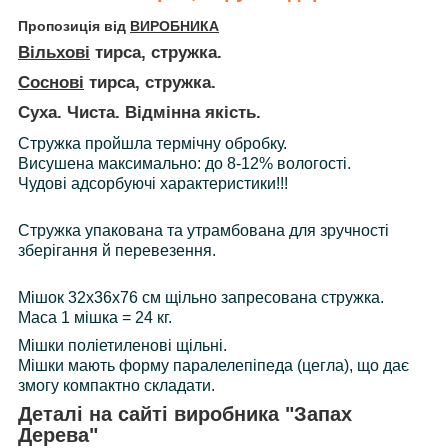
Пропозиція від
ВИРОБНИКА
Вільхові
тирса, стружка.
Соснові
тирса, стружка.
Суха. Чиста. Відмінна якість.
Стружка пройшла термічну обробку.
Висушена максимально: до 8-12% вологості.
Чудові адсорбуючі характеристики!!!
Стружка упакована та утрамбована для зручності
зберігання й перевезення.
Мішок 32х36х76 см щільно запресована стружка.
Маса 1 мішка = 24 кг.
Мішки
поліетиленові
щільні.
Мішки мають форму паралелепіпеда (цегла), що дає
змогу компактно складати.
Деталі на сайті виробника "Запах
Дерева"