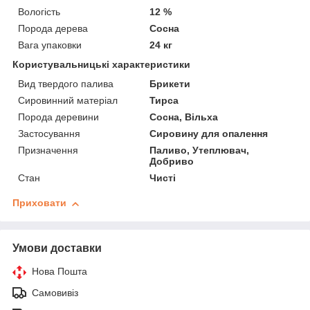
Вологість
12 %
Порода дерева
Сосна
Вага упаковки
24 кг
Користувальницькі характеристики
Вид твердого палива
Брикети
Сировинний матеріал
Тирса
Порода деревини
Сосна, Вільха
Застосування
Сировину для опалення
Призначення
Паливо, Утеплювач,
Добриво
Стан
Чисті
Приховати
Умови доставки
Нова Пошта
Самовивіз