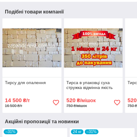
Подібні товари компанії
Тирсу для опалення
Тирса в упаковці суха
Тирс
стружка відмінна якість
14 500
520
520
₴/т
₴/мішок
16 500 ₴/т
750 ₴/мішок
750 ₴
Акційні пропозиції та новинки
–31%
24 кг
–31%