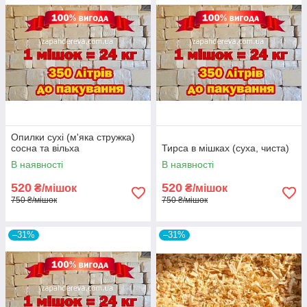
Опилки сухі (м'яка стружка)
сосна та вільха
Тирса в мішках (суха, чиста)
В наявності
В наявності
520
520
₴/мішок
₴/мішок
750 ₴/мішок
750 ₴/мішок
–31%
–31%