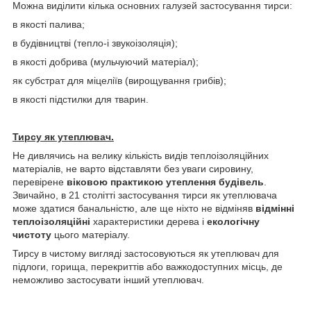
Можна виділити кілька основних галузей застосування тирси:
в якості палива;
в будівництві (тепло-і звукоізоляція);
в якості добрива (мульчуючий матеріал);
як субстрат для міцеліїв (вирощування грибів);
в якості підстилки для тварин.
Тирсу як утеплювач.
Не дивлячись на велику кількість видів теплоізоляційних
матеріалів, не варто відставляти без уваги сировину,
перевірене
віковою практикою утеплення будівель
.
Звичайно, в 21 столітті застосування тирси як утеплювача
може здатися банальністю, але ще ніхто не відміняв
відмінні
теплоізоляційні
характеристики дерева і
екологічну
чистоту
цього матеріалу.
Тирсу в чистому вигляді застосовуються як утеплювач для
підлоги, горища, перекриттів або важкодоступних місць, де
неможливо застосувати інший утеплювач.