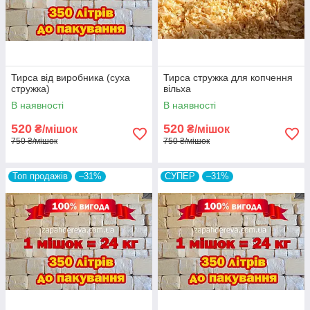
Тирса від виробника (суха
Тирса стружка для копчення
стружка)
вільха
В наявності
В наявності
520
520
₴/мішок
₴/мішок
750 ₴/мішок
750 ₴/мішок
Топ продажів
–31%
СУПЕР
–31%