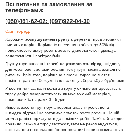
Всі питання та замовлення за
телефонами:
(050)461-62-02; (097)922-04-30
Сад і город.
Хорошим
розпушувачем грунту
є деревна тирса хвойних і
листяних порід. Щорічне їх внесення в обсязі до 30% від
поверхневого шару робить землю дуже легкою, підвищує
вологоємність і повітрообмін.
Грунту (при внесенні тирси)
не утворюють кірку
, шкідливу
для кореневої системи рослин, тому грунт можна взагалі не
рихлити. Крім того, порівняно з гноєм, тирса не містять
насіння трав, що безсумнівно полегшує боротьбу з бур'янами.
У весняний час, коли волога з грунту сильно випаровується,
тирсу добре використовувати як мульчуючий матеріал,
насипаючи їх шарами 3 - 5 див.
Якщо ж восени грунт була перекопана з тирсою, вона
швидко відтає
і не затримує початок росту рослин. На ній
можна раніше приступити до посівних робіт. Пам'ятайте одне
правило: свіжими тирсу застосовувати не рекомендується,
оскільки при розкладанні (перепревании) вони споживають з