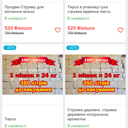
Продам Стружку для
Тирса в упаковці суха
копчення вільха
стружка відмінна якість
В наявності
В наявності
520
520
₴/мішок
₴/мішок
750 ₴/мішок
750 ₴/мішок
–31%
–31%
Стружка деревна, стружка
деревини натуральна
Тирса
ароматна
В наявності
В наявності