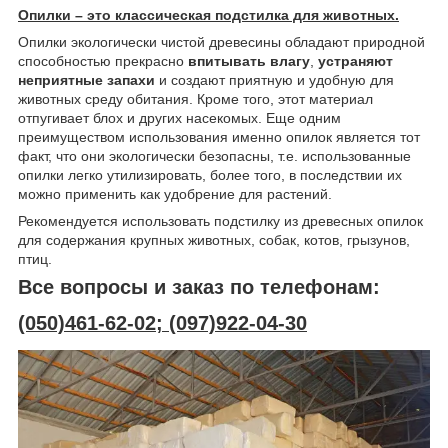
Опилки – это классическая подстилка для животных.
Опилки экологически чистой древесины обладают природной
способностью прекрасно
впитывать влагу
,
устраняют
неприятные запахи
и создают приятную и удобную для
животных среду обитания. Кроме того, этот материал
отпугивает блох и других насекомых. Еще одним
преимуществом использования именно опилок является тот
факт, что они экологически безопасны, т.е. использованные
опилки легко утилизировать, более того, в последствии их
можно применить как удобрение для растений.
Рекомендуется использовать подстилку из древесных опилок
для содержания крупных животных, собак, котов, грызунов,
птиц.
Все вопросы и заказ по телефонам:
(050)461-62-02; (097)922-04-30