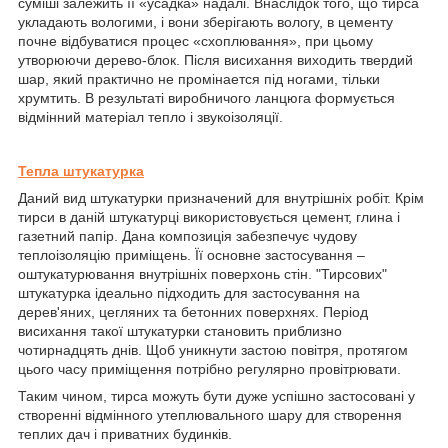
суміші залежить її «усадка» надалі. Внаслідок того, що тирса
укладають вологими, і вони зберігають вологу, в цементу
почне відбуватися процес «схоплювання», при цьому
утворюючи дерево-блок. Після висихання виходить твердий
шар, який практично не промінается під ногами, тільки
хрумтить. В результаті виробничого ланцюга формується
відмінний матеріал тепло і звукоізоляції.
Тепла штукатурка
Даний вид штукатурки призначений для внутрішніх робіт. Крім
тирси в даній штукатурці використовується цемент, глина і
газетний папір. Дана композиція забезпечує чудову
теплоізоляцію приміщень. Її основне застосування –
оштукатурювання внутрішніх поверхонь стін. "Тирсових"
штукатурка ідеально підходить для застосування на
дерев'яних, цегляних та бетонних поверхнях. Період
висихання такої штукатурки становить приблизно
чотирнадцять днів. Щоб уникнути застою повітря, протягом
цього часу приміщення потрібно регулярно провітрювати.
Таким чином, тирса можуть бути дуже успішно застосовані у
створенні відмінного утеплювального шару для створення
теплих дач і приватних будинків.