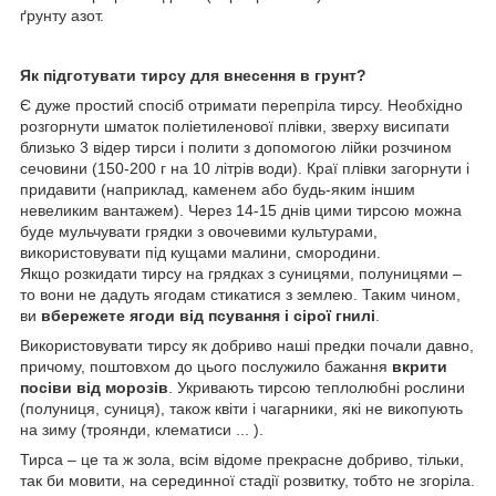
ґрунту азот.
Як підготувати тирсу для внесення в грунт?
Є дуже простий спосіб отримати перепріла тирсу. Необхідно
розгорнути шматок поліетиленової плівки, зверху висипати
близько 3 відер тирси і полити з допомогою лійки розчином
сечовини (150-200 г на 10 літрів води). Краї плівки загорнути і
придавити (наприклад, каменем або будь-яким іншим
невеликим вантажем). Через 14-15 днів цими тирсою можна
буде мульчувати грядки з овочевими культурами,
використовувати під кущами малини, смородини.
Якщо розкидати тирсу на грядках з суницями, полуницями –
то вони не дадуть ягодам стикатися з землею. Таким чином,
ви
вбережете ягоди від псування і сірої гнилі
.
Використовувати тирсу як добриво наші предки почали давно,
причому, поштовхом до цього послужило бажання
вкрити
посіви від морозів
. Укривають тирсою теплолюбні рослини
(полуниця, суниця), також квіти і чагарники, які не викопують
на зиму (троянди, клематиси ... ).
Тирса – це та ж зола, всім відоме прекрасне добриво, тільки,
так би мовити, на серединної стадії розвитку, тобто не згоріла.