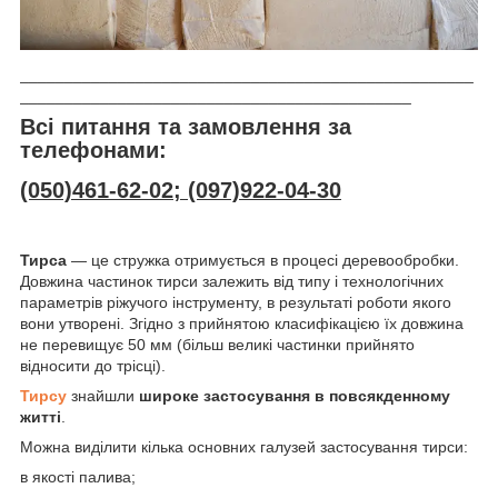
___________________________________________________
____________________________________________
Всі питання та замовлення за
телефонами:
(050)461-62-02; (097)922-04-30
Тирса
— це стружка отримується в процесі деревообробки.
Довжина частинок тирси залежить від типу і технологічних
параметрів ріжучого інструменту, в результаті роботи якого
вони утворені. Згідно з прийнятою класифікацією їх довжина
не перевищує 50 мм (більш великі частинки прийнято
відносити до трісці).
Тирсу
знайшли
широке застосування в повсякденному
житті
.
Можна виділити кілька основних галузей застосування тирси:
в якості палива;