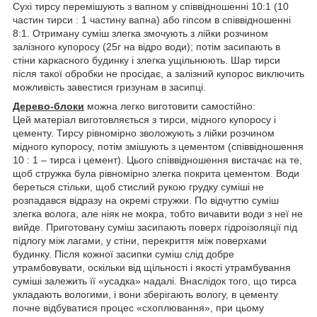
Сухі тирсу перемішують з вапном у співвідношенні 10:1 (10
частин тирси : 1 частину вапна) або гіпсом в співвідношенні
8:1. Отриману суміш злегка змочують з лійки розчином
залізного купоросу (25г на відро води); потім засипають в
стіни каркасного будинку і злегка ущільнюють. Шар тирси
після такої обробки не просідає, а залізний купорос виключить
можливість завестися гризунам в засипці.
Дерево-блоки
можна легко виготовити самостійно:
Цей матеріал виготовляється з тирси, мідного купоросу і
цементу. Тирсу рівномірно зволожують з лійки розчином
мідного купоросу, потім змішують з цементом (співвідношення
10 : 1 – тирса і цемент). Цього співвідношення вистачає на те,
щоб стружка була рівномірно злегка покрита цементом. Води
береться стільки, щоб стислий рукою грудку суміші не
розпадався відразу на окремі стружки. По відчуттю суміш
злегка волога, але ніяк не мокра, тобто вичавити води з неї не
вийде. Приготовану суміш засипають поверх гідроізоляції під
підлогу між лагами, у стіни, перекриття між поверхами
будинку. Після кожної засипки суміш слід добре
утрамбовувати, оскільки від щільності і якості утрамбування
суміші залежить її «усадка» надалі. Внаслідок того, що тирса
укладають вологими, і вони зберігають вологу, в цементу
почне відбуватися процес «схоплювання», при цьому