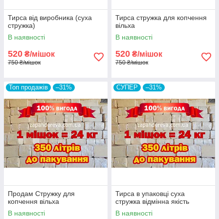
Тирса від виробника (суха
Тирса стружка для копчення
стружка)
вільха
В наявності
В наявності
520
520
₴/мішок
₴/мішок
750 ₴/мішок
750 ₴/мішок
Топ продажів
–31%
СУПЕР
–31%
Продам Стружку для
Тирса в упаковці суха
копчення вільха
стружка відмінна якість
В наявності
В наявності