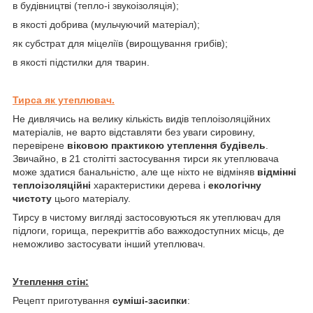
в будівництві (тепло-і звукоізоляція);
в якості добрива (мульчуючий матеріал);
як субстрат для міцеліїв (вирощування грибів);
в якості підстилки для тварин.
Тирса як утеплювач.
Не дивлячись на велику кількість видів теплоізоляційних
матеріалів, не варто відставляти без уваги сировину,
перевірене
віковою практикою утеплення будівель
.
Звичайно, в 21 столітті застосування тирси як утеплювача
може здатися банальністю, але ще ніхто не відміняв
відмінні
теплоізоляційні
характеристики дерева і
екологічну
чистоту
цього матеріалу.
Тирсу в чистому вигляді застосовуються як утеплювач для
підлоги, горища, перекриттів або важкодоступних місць, де
неможливо застосувати інший утеплювач.
Утеплення стін:
Рецепт приготування
суміші-засипки
: