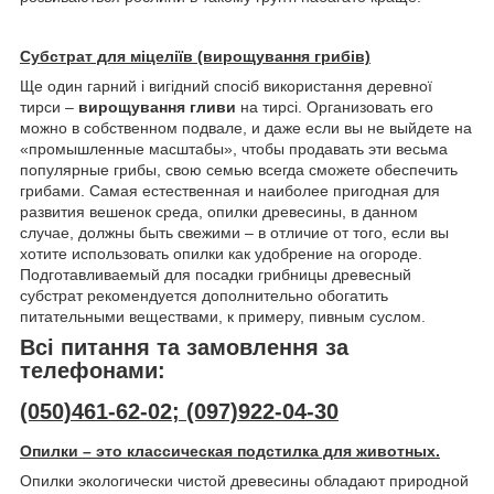
Субстрат для міцеліїв (вирощування грибів)
Ще один гарний і вигідний спосіб використання деревної
тирси –
вирощування гливи
на тирсі. Организовать его
можно в собственном подвале, и даже если вы не выйдете на
«промышленные масштабы», чтобы продавать эти весьма
популярные грибы, свою семью всегда сможете обеспечить
грибами. Самая естественная и наиболее пригодная для
развития вешенок среда, опилки древесины, в данном
случае, должны быть свежими – в отличие от того, если вы
хотите использовать опилки как удобрение на огороде.
Подготавливаемый для посадки грибницы древесный
субстрат рекомендуется дополнительно обогатить
питательными веществами, к примеру, пивным суслом.
Всі питання та замовлення за
телефонами:
(050)461-62-02; (097)922-04-30
Опилки – это классическая подстилка для животных.
Опилки экологически чистой древесины обладают природной