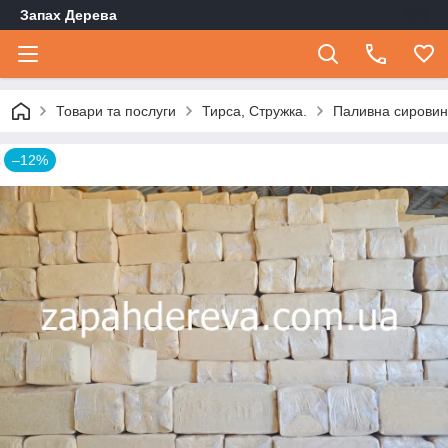
Запах Дерева
Товари та послуги
Тирса, Стружка.
Паливна сировина:
–12%