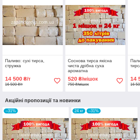
Паливо: сухі тирса,
Соснова тирса якісна
Пали
стружка
чиста дрібна суха
тирс
ароматна
14 500
520
14 
₴/т
₴/мішок
16 500 ₴/т
750 ₴/мішок
16 50
Акційні пропозиції та новинки
–31%
24 кг
–31%