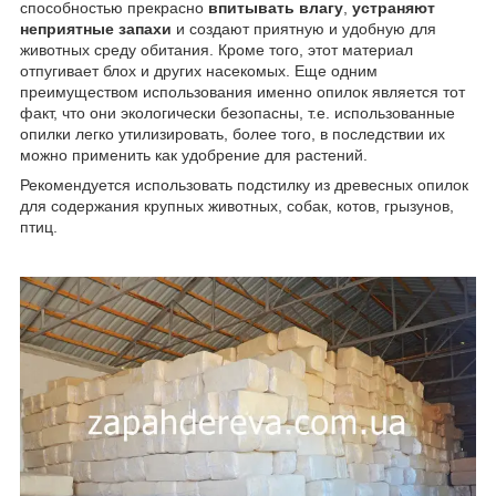
способностью прекрасно
впитывать влагу
,
устраняют
неприятные запахи
и создают приятную и удобную для
животных среду обитания. Кроме того, этот материал
отпугивает блох и других насекомых. Еще одним
преимуществом использования именно опилок является тот
факт, что они экологически безопасны, т.е. использованные
опилки легко утилизировать, более того, в последствии их
можно применить как удобрение для растений.
Рекомендуется использовать подстилку из древесных опилок
для содержания крупных животных, собак, котов, грызунов,
птиц.