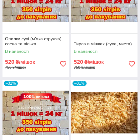
Опилки сухі (м'яка стружка)
сосна та вільха
Тирса в мішках (суха, чиста)
В наявності
В наявності
520
520
₴/мішок
₴/мішок
750 ₴/мішок
750 ₴/мішок
–31%
–31%