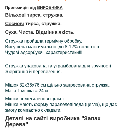
Пропозиція від
ВИРОБНИКА
Вільхові
тирса, стружка.
Соснові
тирса, стружка.
Суха. Чиста. Відмінна якість.
Стружка пройшла термічну обробку.
Висушена максимально: до 8-12% вологості.
Чудові адсорбуючі характеристики!!!
Стружка упакована та утрамбована для зручності
зберігання й перевезення.
Мішок 32х36х76 см щільно запресована стружка.
Маса 1 мішка = 24 кг.
Мішки
поліетиленові
щільні.
Мішки мають форму паралелепіпеда (цегла), що дає
змогу компактно складати.
Деталі на сайті виробника "Запах
Дерева"