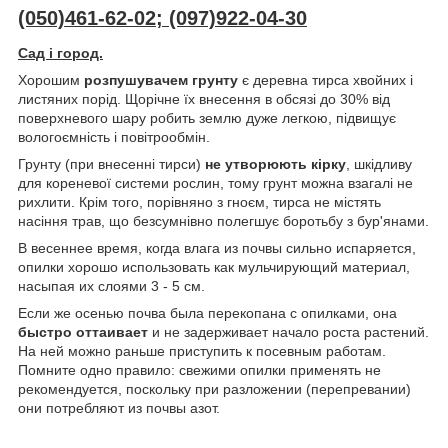
(050)461-62-02; (097)922-04-30
Сад і город.
Хорошим
розпушувачем грунту
є деревна тирса хвойних і
листяних порід. Щорічне їх внесення в обсязі до 30% від
поверхневого шару робить землю дуже легкою, підвищує
вологоємність і повітрообмін.
Грунту (при внесенні тирси)
не утворюють кірку
, шкідливу
для кореневої системи рослин, тому грунт можна взагалі не
рихлити. Крім того, порівняно з гноєм, тирса не містять
насіння трав, що безсумнівно полегшує боротьбу з бур'янами.
В весеннее время, когда влага из почвы сильно испаряется,
опилки хорошо использовать как мульчирующий материал,
насыпая их слоями 3 - 5 см.
Если же осенью почва была перекопана с опилками, она
быстро оттаивает
и не задерживает начало роста растений.
На ней можно раньше приступить к посевным работам.
Помните одно правило: свежими опилки применять не
рекомендуется, поскольку при разложении (перепревании)
они потребляют из почвы азот.