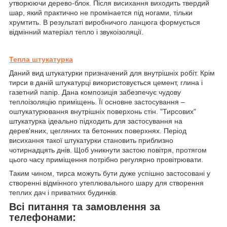
утворюючи дерево-блок. Після висихання виходить твердий
шар, який практично не промінается під ногами, тільки
хрумтить. В результаті виробничого ланцюга формується
відмінний матеріал тепло і звукоізоляції.
Тепла штукатурка
Даний вид штукатурки призначений для внутрішніх робіт. Крім
тирси в даній штукатурці використовується цемент, глина і
газетний папір. Дана композиція забезпечує чудову
теплоізоляцію приміщень. Її основне застосування –
оштукатурювання внутрішніх поверхонь стін. "Тирсових"
штукатурка ідеально підходить для застосування на
дерев'яних, цегляних та бетонних поверхнях. Період
висихання такої штукатурки становить приблизно
чотирнадцять днів. Щоб уникнути застою повітря, протягом
цього часу приміщення потрібно регулярно провітрювати.
Таким чином, тирса можуть бути дуже успішно застосовані у
створенні відмінного утеплювального шару для створення
теплих дач і приватних будинків.
Всі питання та замовлення за
телефонами: