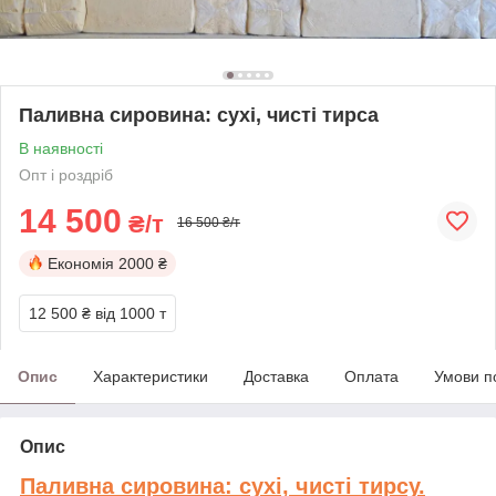
Паливна сировина: сухі, чисті тирса
В наявності
Опт і роздріб
14 500
₴/т
16 500 ₴/т
Економія
2000 ₴
12 500 ₴
від 1000 т
Опис
Характеристики
Доставка
Оплата
Умови п
Опис
Паливна сировина: сухі, чисті тирсу.