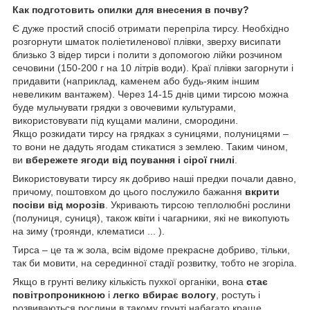
Как подготовить опилки для внесения в почву?
Є дуже простий спосіб отримати перепріла тирсу. Необхідно
розгорнути шматок поліетиленової плівки, зверху висипати
близько 3 відер тирси і полити з допомогою лійки розчином
сечовини (150-200 г на 10 літрів води). Краї плівки загорнути і
придавити (наприклад, каменем або будь-яким іншим
невеликим вантажем). Через 14-15 днів цими тирсою можна
буде мульчувати грядки з овочевими культурами,
використовувати під кущами малини, смородини.
Якщо розкидати тирсу на грядках з суницями, полуницями –
то вони не дадуть ягодам стикатися з землею. Таким чином,
ви
вбережете ягоди від псування і сірої гнилі
.
Використовувати тирсу як добриво наші предки почали давно,
причому, поштовхом до цього послужило бажання
вкрити
посіви від морозів
. Укривають тирсою теплолюбні рослини
(полуниця, суниця), також квіти і чагарники, які не викопують
на зиму (троянди, клематиси ... ).
Тирса – це та ж зола, всім відоме прекрасне добриво, тільки,
так би мовити, на серединної стадії розвитку, тобто не згоріла.
Якщо в грунті велику кількість пухкої органіки, вона
стає
повітропроникною
і
легко вбирає вологу
, ростуть і
розвиваються рослини в такому грунті набагато краще.