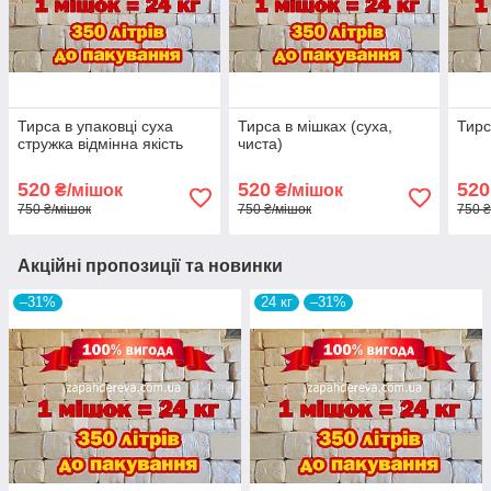
Тирса в упаковці суха
Тирса в мішках (суха,
Тирс
стружка відмінна якість
чиста)
520
520
520
₴/мішок
₴/мішок
750 ₴/мішок
750 ₴/мішок
750 ₴
Акційні пропозиції та новинки
–31%
24 кг
–31%