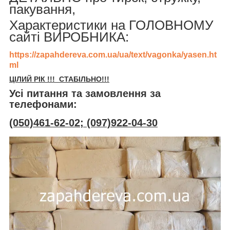
пакування,
Характеристики на ГОЛОВНОМУ
сайті ВИРОБНИКА:
https://zapahdereva.com.ua/ua/text/vagonka/yasen.ht
ml
ЦІЛИЙ РІК !!! СТАБІЛЬНО!!!
Усі питання та замовлення за
телефонами:
(050)461-62-02; (097)922-04-30