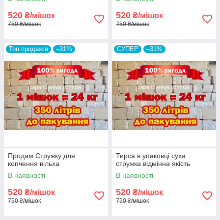
520
520
₴/мішок
₴/мішок
750 ₴/мішок
750 ₴/мішок
Топ продажів
–31%
СУПЕР
–31%
Продам Стружку для
Тирса в упаковці суха
копчення вільха
стружка відмінна якість
В наявності
В наявності
520
520
₴/мішок
₴/мішок
750 ₴/мішок
750 ₴/мішок