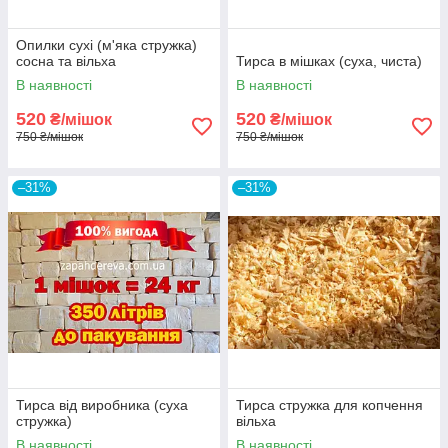
Опилки сухі (м'яка стружка)
сосна та вільха
Тирса в мішках (суха, чиста)
В наявності
В наявності
520
520
₴/мішок
₴/мішок
750 ₴/мішок
750 ₴/мішок
–31%
–31%
Тирса від виробника (суха
Тирса стружка для копчення
стружка)
вільха
В наявності
В наявності