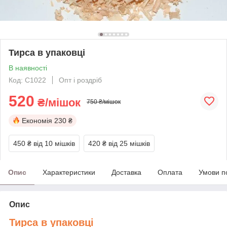
Тирса в упаковці
В наявності
Код: C1022
Опт і роздріб
520
₴/мішок
750 ₴/мішок
Економія
230 ₴
450 ₴
від 10 мішків
420 ₴
від 25 мішків
Опис
Характеристики
Доставка
Оплата
Умови п
Опис
Тирса в упаковці