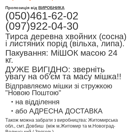
Пропозиція від
ВИРОБНИКА
(050)461-62-02
(097)922-04-30
Тирса деревна хвойних (сосна)
і листяних порід (вільха, липа).
Пакування: МіШОК масою 24
кг.
ДУЖЕ ВИГІДНО: зверніть
увагу на об'єм та масу мішка!!
Відправляємо мішки зі стружкою
"Новою Поштою"
на відділення
або АДРЕСНА ДОСТАВКА
Також можна забрати з виробництва: Житомирська
обл., смт. Довбиш (між м.Житомир та м.Новоград-
Волинський / Звягель)