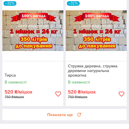
–31%
–31%
Стружка деревна, стружка
деревини натуральна
Тирса
ароматна
В наявності
В наявності
520
520
₴/мішок
₴/мішок
750 ₴/мішок
750 ₴/мішок
Показати ще