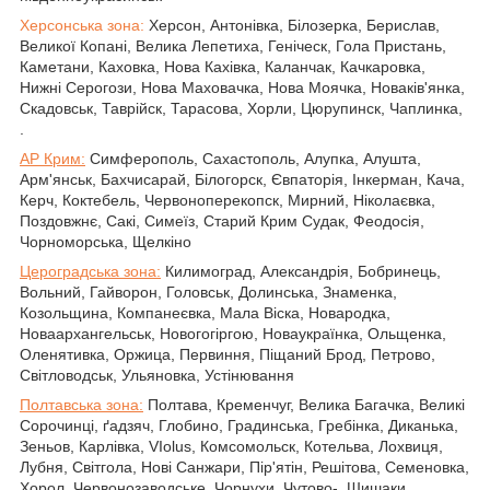
Херсонська зона:
Херсон, Антонівка, Білозерка, Берислав,
Великої Копані, Велика Лепетиха, Геніческ, Гола Пристань,
Каметани, Каховка, Нова Кахівка, Каланчак, Качкаровка,
Нижні Серогози, Нова Маховачка, Нова Моячка, Новаків'янка,
Скадовськ, Таврійск, Тарасова, Хорли, Цюрупинск, Чаплинка,
.
АР Крим:
Симферополь, Сахастополь, Алупка, Алушта,
Арм'янськ, Бахчисарай, Білогорск, Євпаторія, Інкерман, Кача,
Керч, Коктебель, Червоноперекопск, Мирний, Ніколаєвка,
Поздовжнє, Сакі, Симеїз, Старий Крим Судак, Феодосія,
Чорноморська, Щелкіно
Цероградська зона:
Килимоград, Александрія, Бобринець,
Вольний, Гайворон, Головськ, Долинська, Знаменка,
Козольщина, Компанеєвка, Мала Віска, Новародка,
Новаархангельськ, Новогогіргою, Новаукраїнка, Ольщенка,
Оленятивка, Оржица, Первиння, Піщаний Брод, Петрово,
Світловодськ, Ульяновка, Устінювання
Полтавська зона:
Полтава, Кременчуг, Велика Багачка, Великі
Сорочинці, ґадзяч, Глобино, Градинська, Гребінка, Диканька,
Зеньов, Карлівка, VIolus, Комсомольск, Котельва, Лохвиця,
Лубня, Світгола, Нові Санжари, Пір'ятін, Решітова, Семеновка,
Хорол, Червонозаводське, Чорнухи, Чутово-, Шишаки