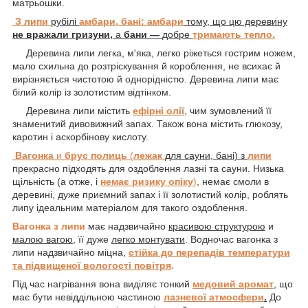
матрьошки.
З липи
рубілі
амбари, бані: амбари
тому, що цю деревину
не вражали гризуни,
а
бани —
добре
тримають тепло.
Деревина липи легка, м'яка, легко ріжеться гострим ножем,
мало схильна до розтріскування й короблення, не всихає й
вирізняється чистотою й однорідністю. Деревина липи має
білий колір із золотистим відтінком.
Деревина липи містить
ефірні олії
, чим зумовлений її
знаменитий дивовижний запах. Також вона містить глюкозу,
каротин і аскорбінову кислоту.
Вагонка
и
брус полиць
(
лежак
для сауни, бані) з
липи
прекрасно підходять для оздоблення лазні та сауни. Низька
щільність (а отже, і
немає ризику опіку
)
, немає смоли в
деревині, дуже приємний запах і її золотистий колір, роблять
липу ідеальним матеріалом для такого оздоблення.
Вагонка з липи
має надзвичайно
красивою структурою
и
малою вагою
, її дуже
легко монтувати
. Водночас вагонка з
липи надзвичайно міцна,
стійка до перепадів температури
та підвищеної вологості повітря
.
Під час нагрівання вона виділяє тонкий
медовий аромат
, що
має бути невіддільною частиною
лазневої атмосфери
.
До