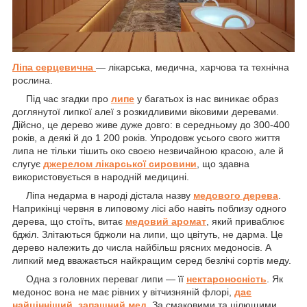
Ліпа серцевична
— лікарська, медична, харчова та технічна
рослина.
Під час згадки про
липе
у багатьох із нас виникає образ
доглянутої липкої алеї з розкидливими віковими деревами.
Дійсно, це дерево живе дуже довго: в середньому до 300-400
років, а деякі й до 1 200 років. Упродовж усього свого життя
липа не тільки тішить око своєю незвичайною красою, але й
слугує
джерелом лікарської сировини
, що здавна
використовується в народній медицині.
Ліпа недарма в народі дістала назву
медового дерева
.
Наприкінці червня в липовому лісі або навіть поблизу одного
дерева, що стоїть, витає
медовий аромат
, який приваблює
бджіл. Злітаються бджоли на липи, що цвітуть, не дарма. Це
дерево належить до числа найбільш рясних медоносів. А
липкий мед вважається найкращим серед безлічі сортів меду.
Одна з головних переваг липи — її
нектароносність
. Як
медонос вона не має рівних у вітчизняній флорі,
дає
найцінніший, запашний мед
. За смаковими та цілющими