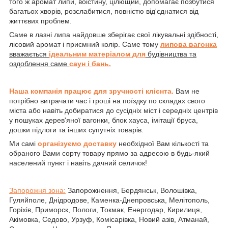
того ж аромат липи, воістину, цілющий, допомагає позбутися
багатьох хворів, розслабитися, повністю від'єднатися від
життєвих проблем.
Саме в лазні липа найдовше зберігає свої лікувальні здібності,
лісовий аромат і приємний колір. Саме тому
липова вагонка
вважається
ідеальним матеріалом для
будівництва та
оздоблення саме
саун і бань.
Наша компанія працює для зручності клієнта.
Вам не
потрібно витрачати час і гроші на поїздку по складах свого
міста або навіть добиратися до сусідніх міст і середніх центрів
у пошуках дерев'яної вагонки, блок хауса, імітації бруса,
дошки підлоги та інших супутніх товарів.
Ми самі
організуємо доставку
необхідної Вам кількості та
обраного Вами сорту товару прямо за адресою в будь-який
населений пункт і навіть дачний селичок!
Запорожня зона:
Запорожнення, Бердянськ, Волошівка,
Гуляйполе, Днідродове, Каменка-Днепровська, Мелітополь,
Горіхів, Приморск, Пологи, Токмак, Енергодар, Кирилиця,
Акімовка, Седово, Урзуф, Комісарівка, Новий азів, Атманай,