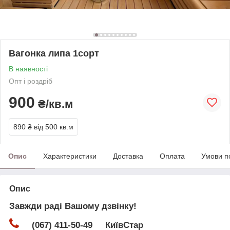
Вагонка липа 1сорт
В наявності
Опт і роздріб
900
₴/кв.м
890 ₴
від 500 кв.м
Опис
Характеристики
Доставка
Оплата
Умови п
Опис
Завжди раді Вашому дзвінку!
(067) 411-50-49 КиївСтар