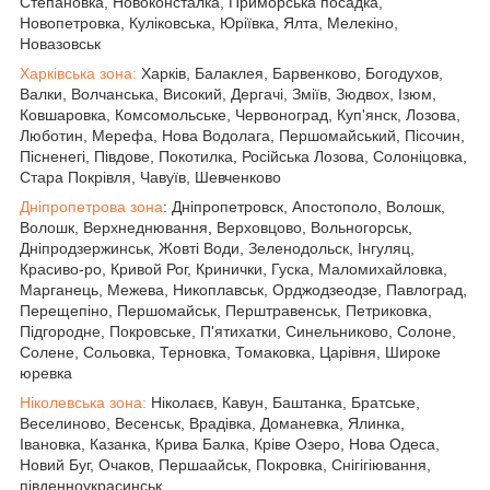
Степановка, Новоконсталка, Приморська посадка,
Новопетровка, Куліковська, Юріївка, Ялта, Мелекіно,
Новазовськ
Харківська зона:
Харків, Балаклея, Барвенково, Богодухов,
Валки, Волчанська, Високий, Дергачі, Зміїв, Зюдвох, Ізюм,
Ковшаровка, Комсомольське, Червоноград, Куп'янск, Лозова,
Люботин, Мерефа, Нова Водолага, Першомайський, Пісочин,
Пісненегі, Півдове, Покотилка, Російська Лозова, Солоніцовка,
Стара Покрівля, Чавуїв, Шевченково
Дніпропетрова зона
: Дніпропетровск, Апостополо, Волошк,
Волошк, Верхнеднювання, Верховцово, Вольногорськ,
Дніпродзержинськ, Жовті Води, Зеленодольск, Інгуляц,
Красиво-ро, Кривой Рог, Кринички, Гуска, Маломихайловка,
Марганець, Межева, Никоплавськ, Орджодзеодзе, Павлоград,
Перещепіно, Першомайськ, Перштравенськ, Петриковка,
Підгородне, Покровське, П'ятихатки, Синельниково, Солоне,
Солене, Сольовка, Терновка, Томаковка, Царівня, Широке
юревка
Ніколевська зона:
Ніколаєв, Кавун, Баштанка, Братське,
Веселиново, Весенськ, Врадівка, Доманевка, Ялинка,
Івановка, Казанка, Крива Балка, Кріве Озеро, Нова Одеса,
Новий Буг, Очаков, Першаайськ, Покровка, Снігігіювання,
південноукрасинськ