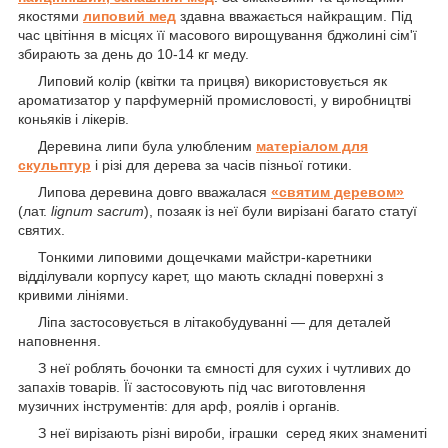
якостями
липовий мед
здавна вважається найкращим. Під
час цвітіння в місцях її масового вирощування бджолині сім'ї
збирають за день до 10-14 кг меду.
Липовий колір (квітки та прицвя) використовується як
ароматизатор у парфумерній промисловості, у виробництві
коньяків і лікерів.
Деревина липи була улюбленим
матеріалом для
скульптур
і різі для дерева за часів пізньої готики.
Липова деревина довго вважалася
«святим деревом»
(лат.
lignum sacrum
), позаяк із неї були вирізані багато статуї
святих.
Тонкими липовими дощечками майстри-каретники
відділували корпусу карет, що мають складні поверхні з
кривими лініями.
Ліпа застосовується в літакобудуванні — для деталей
наповнення.
З неї роблять бочонки та ємності для сухих і чутливих до
запахів товарів. Її застосовують під час виготовлення
музичних інструментів: для арф, роялів і органів.
З неї вирізають різні вироби, іграшки серед яких знамениті