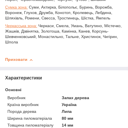
Сумка зона:
Суми, Ахтирка, Білопольє, Буринь, Ворожба,
Воронеж, Глухов, Дружба, Конотоп, Кролевець, Лебдина,
Шляхівль, Ромени, Свесса, Тростинець, Шістка, Ямпель
Черкасська зона:
Черкаси, Смела, Умань, Ватутино, Містечко,
Жашків, Дзвінятка, Золотоша, Камінка, Канев, Корсунь-
Шевченковський, Монастильно, Тальне, Христинок, Чигірин,
Шпола
Приховати
Характеристики
Основні
Виробник
Запах дерева
Країна виробник
Україна
Порода дерева
Липа
Ширина пиломатеріала
80 мм
Товщина пиломатеріалу
14 мм