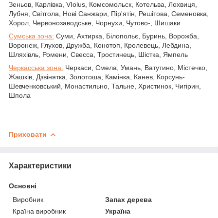
Зеньов, Карлівка, VIolus, Комсомольск, Котельва, Лохвиця,
Лубня, Світгола, Нові Санжари, Пір'ятін, Решітова, Семеновка,
Хорол, Червонозаводське, Чорнухи, Чутово-, Шишаки
Сумська зона:
Суми, Ахтирка, Білопольє, Буринь, Ворожба,
Воронеж, Глухов, Дружба, Конотоп, Кролевець, Лебдина,
Шляхівль, Ромени, Свесса, Тростинець, Шістка, Ямпель
Черкасська зона:
Черкаси, Смела, Умань, Ватутино, Містечко,
Жашків, Дзвінятка, Золотоша, Камінка, Канев, Корсунь-
Шевченковський, Монастильно, Тальне, Христинок, Чигірин,
Шпола
Приховати
Характеристики
Основні
Виробник
Запах дерева
Країна виробник
Україна