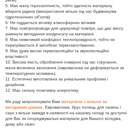
риби).
5. Має малу гігроскопічність, тобто здатність матеріалу
вбирати рідини (використання вільхи під час будівництва
гідротехнічних об'єктів).
6. Не піддається впливу атмосферних впливів
7. Має повітропроводи для циркуляції повітря, що дає змогу
уникнути випадання конденсату на матеріалі.
8. Має невеликий коефіцієнт теплопровідності, тобто не
перегрівається й запобігає термозапотіванню.
9. Має дуже високі термоізоляційні та звукоізоляційні
властивості.
10. Висока якість оброблення поверхні під час стругання,
мала величина засихання (овровагонка не деформується за
температурних коливань).
11. Естетично виготовлена за унікальним профілем і
дизайном.
12. Має сильну позитивну енергетику.
Ми раді запропонувати Вам
матеріали з вільхи за
вигідними цінами.
Євровагонка, брус полиць для лазень і
саун з вільхи завжди в наявності на нашому складі та доступні
для Вас як опоряджувальні матеріали для Вашого котеджа,
дому або лазні.