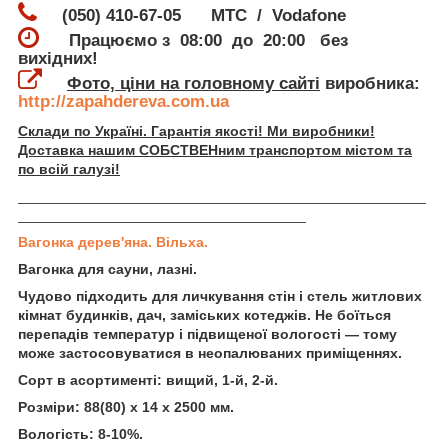
(050) 410-67-05 МТС / Vodafone
Працюємо з 08:00 до 20:00 без
вихідних!
Фото, ціни на головному сайті
виробника:
http://zapahdereva.com.ua
Склади по Україні. Гарантія якості! Ми виробники!
Доставка нашим СОБСТВЕНним транспортом містом та
по всій галузі!
___________________________________________________
____________________________________
Вагонка дерев'яна. Вільха.
Вагонка для сауни, лазні.
Чудово підходить для личкування стін і стель житлових
кімнат будинків, дач, заміських котеджів. Не боїться
перепадів температур і підвищеної вологості — тому
може застосовуватися в неопалюваних приміщеннях.
Сорт в асортименті: вищий, 1-й, 2-й.
Розміри: 88(80) х 14 х 2500 мм.
Вологість: 8-10%.