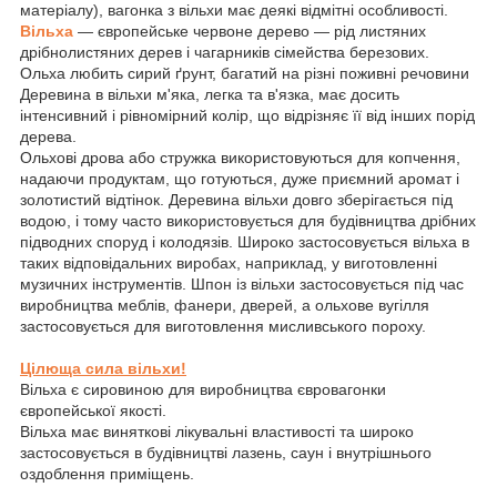
матеріалу), вагонка з вільхи має деякі відмітні особливості.
Вільха
— європейське червоне дерево — рід листяних
дрібнолистяних дерев і чагарників сімейства березових.
Ольха любить сирий ґрунт, багатий на різні поживні речовини
Деревина в вільхи м'яка, легка та в'язка, має досить
інтенсивний і рівномірний колір, що відрізняє її від інших порід
дерева.
Ольхові дрова або стружка використовуються для копчення,
надаючи продуктам, що готуються, дуже приємний аромат і
золотистий відтінок. Деревина вільхи довго зберігається під
водою, і тому часто використовується для будівництва дрібних
підводних споруд і колодязів. Широко застосовується вільха в
таких відповідальних виробах, наприклад, у виготовленні
музичних інструментів. Шпон із вільхи застосовується під час
виробництва меблів, фанери, дверей, а ольхове вугілля
застосовується для виготовлення мисливського пороху.
Цілюща сила вільхи!
Вільха є сировиною для виробництва євровагонки
європейської якості.
Вільха має виняткові лікувальні властивості та широко
застосовується в будівництві лазень, саун і внутрішнього
оздоблення приміщень.