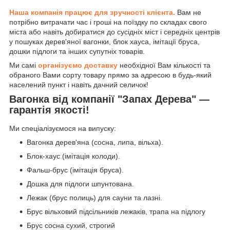
Наша компанія працює для зручності клієнта.
Вам не
потрібно витрачати час і гроші на поїздку по складах свого
міста або навіть добиратися до сусідніх міст і середніх центрів
у пошуках дерев'яної вагонки, блок хауса, імітації бруса,
дошки підлоги та інших супутніх товарів.
Ми самі
організуємо доставку
необхідної Вам кількості та
обраного Вами сорту товару прямо за адресою в будь-який
населений пункт і навіть дачний селичок!
Вагонка від компанії "Запах Дерева" —
гарантія якості!
Ми спеціалізуємося на випуску:
Вагонка дерев'яна (сосна, липа, вільха).
Блок-хаус (імітація колоди).
Фальш-брус (імітація бруса).
Дошка для підлоги шпунтована.
Лежак (брус полиць) для сауни та лазні.
Брус вільховий підсільників лежаків, трапа на підлогу
Брус сосна сухий, строгий