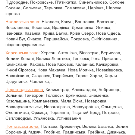
Підгородне, Покровське, П'ятихатки, Синельниково, Солоне,
Солене, Сольовка, Терновка, Томаковка, Царівня, Широке
юревка
Ніколевська зона:
Ніколаєв, Кавун, Баштанка, Братське,
Веселиново, Весенськ, Врадівка, Доманевка, Ялинка,
Івановка, Казанка, Крива Балка, Кріве Озеро, Нова Одеса,
Новий Буг, Очаков, Першаайськ, Покровка, Снігігіювання,
південноукрасинськ
Херсонська зона
: Херсон, Антонівка, Білозерка, Берислав,
Велики Копані, Велика Лепетиха, Геніческ, Гола Пристань,
Камислани, Кахова, Нова Каховик, Каланчак, Качкаровка,
Нижні Сірогози, Нова Махачка, Нова Моячка, Новаківцовка,
Новаківчина, Скадовск, Таврійська, Тарас, Хорли, Хорли
Цюрупинск, Чаплинка, .
Цероградська зона
:
Килимоград, Александрія, Бобринець,
Вольний, Гайворон, Головськ, Долинська, Знаменка,
Козольщина, Компанеєвка, Мала Віска, Новародка,
Новаархангельськ, Новогогіргою, Новаукраїнка, Ольщенка,
Оленятивка, Оржица, Первиння, Піщаний Брод, Петрово,
Світловодськ, Ульяновка, Устінювання
Полтавська зона
:
Полтава, Кременчуг, Велика Багачка, Великі
Сорочинці, ґадзяч, Глобино, Градинська, Гребінка, Диканька,