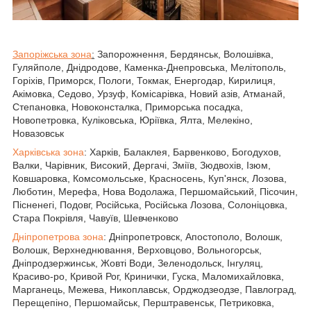
Запоріжська зона
:
Запорожнення, Бердянськ, Волошівка,
Гуляйполе, Днідродове, Каменка-Днепровська, Мелітополь,
Горіхів, Приморск, Пологи, Токмак, Енергодар, Кирилиця,
Акімовка, Седово, Урзуф, Комісарівка, Новий азів, Атманай,
Степановка, Новоконсталка, Приморська посадка,
Новопетровка, Куліковська, Юріївка, Ялта, Мелекіно,
Новазовськ
Харківська зона
: Харків, Балаклея, Барвенково, Богодухов,
Валки, Чарівник, Високий, Дергачі, Зміїв, Зюдвохів, Ізюм,
Ковшаровка, Комсомольське, Красносень, Куп'янск, Лозова,
Люботин, Мерефа, Нова Водолажа, Першомайський, Пісочин,
Пісненегі, Подовг, Російська, Російська Лозова, Солоніцовка,
Стара Покрівля, Чавуїв, Шевченково
Дніпропетрова зона
: Дніпропетровск, Апостополо, Волошк,
Волошк, Верхнеднювання, Верховцово, Вольногорськ,
Дніпродзержинськ, Жовті Води, Зеленодольск, Інгуляц,
Красиво-ро, Кривой Рог, Кринички, Гуска, Маломихайловка,
Марганець, Межева, Никоплавськ, Орджодзеодзе, Павлоград,
Перещепіно, Першомайськ, Перштравенськ, Петриковка,