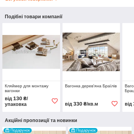
Подібні товари компанії
Кляймер для монтажу
Вагонка дерев'яна Браїлів
Ваго
вагонки
Бра
130
від
₴/
330
від
₴/кв.м
від
упаковка
Акційні пропозиції та новинки
Подарунок
Подарунок