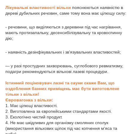
Лікувальні властивості вільхи
пояснюються наявністю в
дереві дубильних речовин, саме тому вона має цілющу силу:
- речовини, що виділяються з деревини під час нагрівання,
мають протизапальну, десенсибілізувальну та кровоспинну
дію;
- наявність дезінфікувальних і зв'язувальних властивостей;
— у разі простудних захворювань, суглобового ревматизму,
подагри рекомендуються вільхові лазеві процедури.
Істинний поціновувач лазні та сауни скаже Вам, що
оздоблення банних приміщень має бути виготовлене
тільки з вільхи!
Євровагонка з вільхи:
1. Має цілющі властивості.
2. Виготовлена за європейськими стандартами якості.
3. Екологічно чистий продукт.
4. Не має шкідливих для організму смоляних сполук
(використання вільхових щіпок під час копчення м'яса та