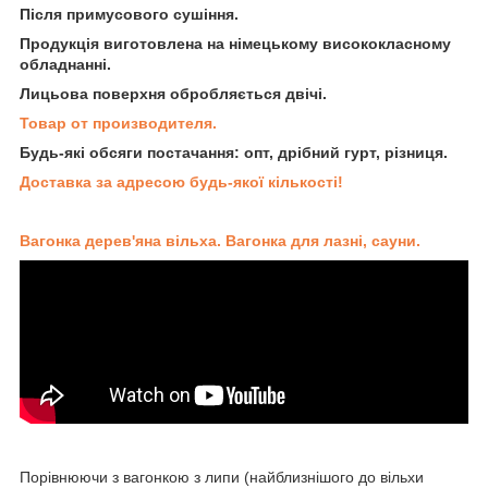
Після примусового сушіння.
Продукція виготовлена на німецькому висококласному
обладнанні.
Лицьова поверхня обробляється двічі.
Товар от производителя.
Будь-які обсяги постачання: опт, дрібний гурт, різниця.
Доставка за адресою будь-якої кількості!
Вагонка дерев'яна вільха. Вагонка для лазні, сауни.
Порівнюючи з вагонкою з липи (найблизнішого до вільхи