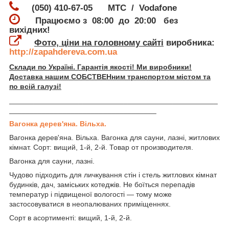
(050) 410-67-05 МТС / Vodafone
Працюємо з 08:00 до 20:00 без
вихідних!
Фото, ціни на головному сайті
виробника:
http://zapahdereva.com.ua
Склади по Україні. Гарантія якості! Ми виробники!
Доставка нашим СОБСТВЕНним транспортом містом та
по всій галузі!
___________________________________________________
____________________________________
Вагонка дерев'яна. Вільха.
Вагонка дерев'яна. Вільха. Вагонка для сауни, лазні, житлових
кімнат. Сорт: вищий, 1-й, 2-й. Товар от производителя.
Вагонка для сауни, лазні.
Чудово підходить для личкування стін і стель житлових кімнат
будинків, дач, заміських котеджів. Не боїться перепадів
температур і підвищеної вологості — тому може
застосовуватися в неопалюваних приміщеннях.
Сорт в асортименті: вищий, 1-й, 2-й.