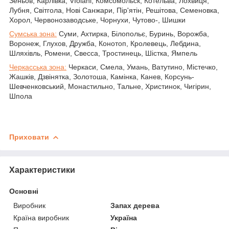
Зеньов, Карлівка, VIolani, Комсомольск, Котельва, Лохвиця,
Лубня, Світгола, Нові Санжари, Пір'ятін, Решітова, Семеновка,
Хорол, Червонозаводське, Чорнухи, Чутово-, Шишки
Сумська зона:
Суми, Ахтирка, Білопольє, Буринь, Ворожба,
Воронеж, Глухов, Дружба, Конотоп, Кролевець, Лебдина,
Шляхівль, Ромени, Свесса, Тростинець, Шістка, Ямпель
Черкасська зона:
Черкаси, Смела, Умань, Ватутино, Містечко,
Жашків, Дзвінятка, Золотоша, Камінка, Канев, Корсунь-
Шевченковський, Монастильно, Тальне, Христинок, Чигірин,
Шпола
Приховати
Характеристики
Основні
Виробник
Запах дерева
Країна виробник
Україна