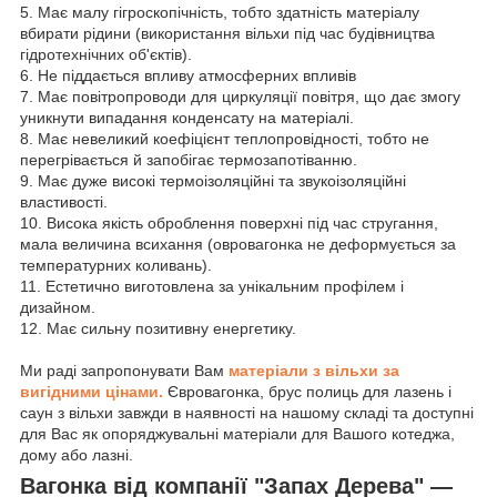
5. Має малу гігроскопічність, тобто здатність матеріалу
вбирати рідини (використання вільхи під час будівництва
гідротехнічних об'єктів).
6. Не піддається впливу атмосферних впливів
7. Має повітропроводи для циркуляції повітря, що дає змогу
уникнути випадання конденсату на матеріалі.
8. Має невеликий коефіцієнт теплопровідності, тобто не
перегрівається й запобігає термозапотіванню.
9. Має дуже високі термоізоляційні та звукоізоляційні
властивості.
10. Висока якість оброблення поверхні під час стругання,
мала величина всихання (овровагонка не деформується за
температурних коливань).
11. Естетично виготовлена за унікальним профілем і
дизайном.
12. Має сильну позитивну енергетику.
Ми раді запропонувати Вам
матеріали з вільхи за
вигідними цінами.
Євровагонка, брус полиць для лазень і
саун з вільхи завжди в наявності на нашому складі та доступні
для Вас як опоряджувальні матеріали для Вашого котеджа,
дому або лазні.
Вагонка від компанії "Запах Дерева" —