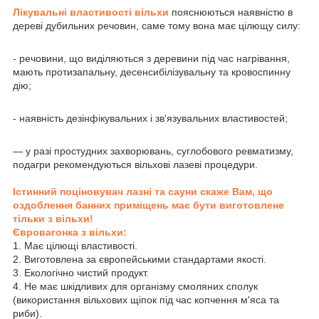
Лікувальні властивості вільхи
пояснюються наявністю в
дереві дубильних речовин, саме тому вона має цілющу силу:
- речовини, що виділяються з деревини під час нагрівання,
мають протизапальну, десенсибілізувальну та кровоспинну
дію;
- наявність дезінфікувальних і зв'язувальних властивостей;
— у разі простудних захворювань, суглобового ревматизму,
подагри рекомендуються вільхові лазеві процедури.
Істинний поціновувач лазні та сауни скаже Вам, що
оздоблення банних приміщень має бути виготовлене
тільки з вільхи!
Євровагонка з вільхи:
1. Має цілющі властивості.
2. Виготовлена за європейськими стандартами якості.
3. Екологічно чистий продукт.
4. Не має шкідливих для організму смоляних сполук
(використання вільхових щіпок під час копчення м'яса та
риби).