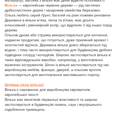
матеріалу), вагонка з вільхи має деякі відмітні особливості.
Вільха
— європейське червоне дерево — рід листяних
дрібнолистяних дерев і чагарників сімейства березових.
Ольха любить сирий ґрунт, багатий на різні поживні речовини
Деревина в вільхи м'яка, легка та в'язка, має досить
інтенсивний і рівномірний колір, що відрізняє її від інших порід
дерева.
Ольхові дрова або стружка використовуються для копчення,
надаючи продуктам, що готуються, дуже приємний аромат і
золотистий відтінок. Деревина вільхи довго зберігається під
водою, і тому часто використовується для будівництва дрібних
підводних споруд і колодязів. Широко застосовується вільха в
таких відповідальних виробах, наприклад, у виготовленні
музичних інструментів. Шпон із вільхи застосовується під час
виробництва меблів, фанери, дверей, а ольхове вугілля
застосовується для виготовлення мисливського пороху.
Цілюща сила вільхи!
Вільха є сировиною для виробництва євровагонів
європейської якості.
Вільха має виняткові лікувальні властивості та широко
застосовується в будівництві лазень, саун і внутрішнього
оздоблення приміщень.