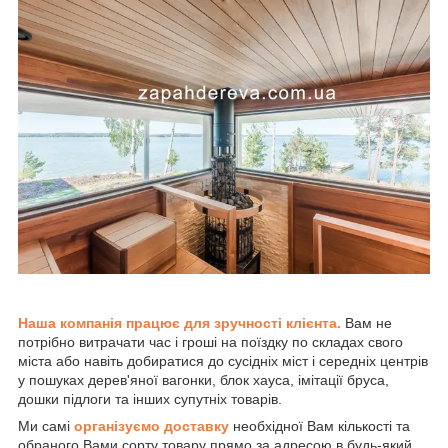
Наша компанія працює для зручності клієнта.
Вам не
потрібно витрачати час і гроші на поїздку по складах свого
міста або навіть добиратися до сусідніх міст і середніх центрів
у пошуках дерев'яної вагонки, блок хауса, імітації бруса,
дошки підлоги та інших супутніх товарів.
Ми самі
організуємо доставку
необхідної Вам кількості та
обраного Вами сорту товару прямо за адресою в будь-який