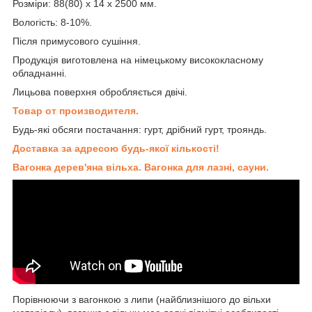
Розміри: 88(80) х 14 х 2500 мм.
Вологість: 8-10%.
Після примусового сушіння.
Продукція виготовлена на німецькому висококласному
обладнанні.
Лицьова поверхня обробляється двічі.
Товар от производителя.
Будь-які обсяги постачання: гурт, дрібний гурт, трояндь.
Доставка за адресою будь-якої кількості!
Вагонка дерев'яна вільха. Вагонка для лазні, сауни.
Порівнюючи з вагонкою з липи (найблизнішого до вільхи