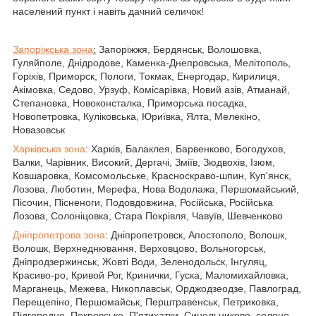
населений пункт і навіть дачний селичок!
Запоріжська зона
:
Запоріжжя, Бердянськ, Волошовка,
Гуляйполе, Днідродове, Каменка-Днепровська, Мелітополь,
Горіхів, Приморск, Пологи, Токмак, Енергодар, Кирилиця,
Акімовка, Седово, Урзуф, Комісарівка, Новий азів, Атманай,
Степановка, Новоконсталка, Приморська посадка,
Новопетровка, Куліковська, Юриївка, Ялта, Мелекіно,
Новазовськ
Харківська зона
: Харків, Балаклея, Барвенково, Богодухов,
Валки, Чарівник, Високий, Дергачі, Зміїв, Зюдвохів, Ізюм,
Ковшаровка, Комсомольське, Красноскраво-шпин, Куп'янск,
Лозова, Люботин, Мерефа, Нова Водолажа, Першомайський,
Пісочин, Пісненоги, Подовдовжина, Російська, Російська
Лозова, Солоніцовка, Стара Покрівля, Чавуїв, Шевченково
Дніпропетрова зона
: Дніпропетровск, Апостополо, Волошк,
Волошк, Верхнеднювання, Верховцово, Вольногорськ,
Дніпродзержинськ, Жовті Води, Зеленодольск, Інгуляц,
Красиво-ро, Кривой Рог, Кринички, Гуска, Маломихайловка,
Марганець, Межева, Никоплавськ, Орджодзеодзе, Павлоград,
Перещепіно, Першомайськ, Перштравенськ, Петриковка,
Підгородне, Покровське, П'ятихатки, Синельниково, солоне,