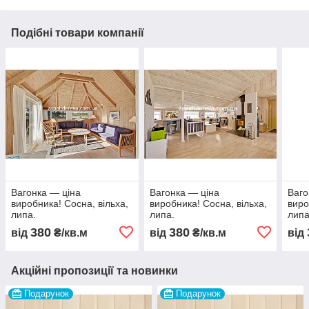
Подібні товари компанії
Вагонка — ціна
Вагонка — ціна
Ваго
виробника! Сосна, вільха,
виробника! Сосна, вільха,
виро
липа.
липа.
липа
380
380
від
₴/кв.м
від
₴/кв.м
від
Акційні пропозиції та новинки
Подарунок
Подарунок