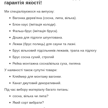
гарантія якості!
Ми спеціалізуємося на випуску:
Вагонка дерев'яна (сосна, липа, вільха).
Блок-хаус (імітація колоди).
Фальш-брус (імітація бруса).
Дошка для підлоги шпунтована.
Лежак (брус полиць) для сауни та лазні.
Брус вільховий підсільників лежаків, трапа на підлогу
Брус сосна сухий, строгий
Рейка монтажна сосна/вільха суха, пиляна
У наявності також супутні товари:
Кляймер для монтажу вагонки.
Канат джутовий декоративний.
Під час вибору матеріалу багато питань:
сосна, вільха чи липа?
Який сорт вибрати?