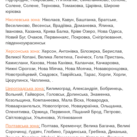
Солене, Солене, Терновка, Томаковка, Царівна, Широке
юрієвка
Ніколевська зона:
Ніколаєв, Кавун, Баштанка, Братське,
Веселиново, Весенськ, Врадіївка, Доманевка, Ялинка,
Івановка, Казанка, Крива Балка, Кріве Озеро, Нова Одеса,
Новий Буг, Очаков, Первиннаяс, Покровка, Снігіргіювання,
південноукрасинськ
Херсонська зона
: Херсон, Антонівка, Білозерка, Берислав,
Великої Копані, Велика Лепетиха, Геніческ, Гола Пристань,
Камислани, Кахова, Нова Кахівка, Каланчак, Качкаровка,
Нижні Сірогози, Нова Міячка, Нова Моячка, Новаворонцовка,
Новотройцевий, Скадовск, Таврійська, Тарас, Хорли, Хорли,
Цюрупинск, Чаплинка, .
Цероградська зона
:
Килимоград, Александрія, Бобринець,
Вольний, Гайворон, Головськ, Долинська, Знаменка,
Козольщина, Компанеєвка, Мала Віска, Новародка,
Новаархангельск, Новогогіргою, Новаукраїнка, Ольщанка,
Оленятивка, Оржица, Первиння, Піщаний Брод, Петрово,
Світловодськ, Ульяновка, Устінювання
Полтавська зона
:
Полтава, Кременчуг, Велика Багачка, Великі
Сорочинці, ґудзяч, Глобино, Градинська, Гребінка, Диканька,