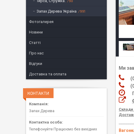
Тирса, Стружка.
90
Запах Дерева Україна
991
Фотогалерея
Новини
Статті
Про нас
Відгуки
Ми за
Доставка та оплата
(06
(05
КОНТАКТИ
Пра
Склади 
Запах Дерева
Доставк
________
Телефонуйте Працюємо без вихідних
Вагонка