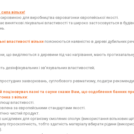
сила вільхи!
є сировиною для виробництва євровагонки європейської якості.
має виняткові лікувальні властивості та широко застосовується в будівн
нь.
ьні властивості вільхи
пояснюються наявністю в дереві дубильних речо
ини, що виділяються з деревини під час нагрівання, мають протизапальну
сть дезінфікувальних і зв'язувальних властивостей;
і простудних захворювань, суглобового ревматизму, подагри рекомендую
й поціновувач лазні та сауни скаже Вам, що оздоблення банних при
онка з вільхи:
цілющі властивості.
товлена за європейськими стандартами якості.
гічно чистий продукт.
є шкідливих для організму смоляних сполук (використання вільхових щіпо
алу гігроскопічність, тобто здатність матеріалу вбирати рідини (викорис
).