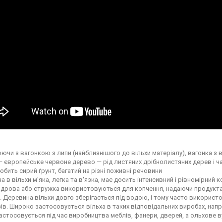
ючи з вагонкою з липи (найблизнішого до вільхи матеріалу), вагонка з ві
 європейське червоне дерево — рід листяних дрібнолистяних дерев і ча
юбить сирий ґрунт, багатий на різні поживні речовини
 в вільхи м'яка, легка та в'язка, має досить інтенсивний і рівномірний ко
 дрова або стружка використовуються для копчення, надаючи продукта
к. Деревина вільхи довго зберігається під водою, і тому часто використ
ів. Широко застосовується вільха в таких відповідальних виробах, напри
застосовується під час виробництва меблів, фанери, дверей, а ольхове