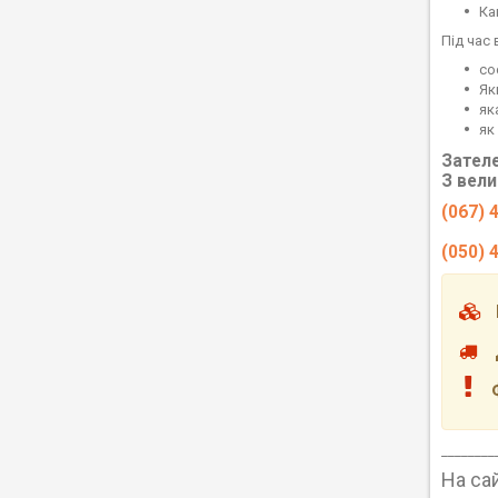
Ка
Під час 
со
Як
як
як
Зател
З вел
(067) 4
(050) 4
М
До
Фо
________
На са