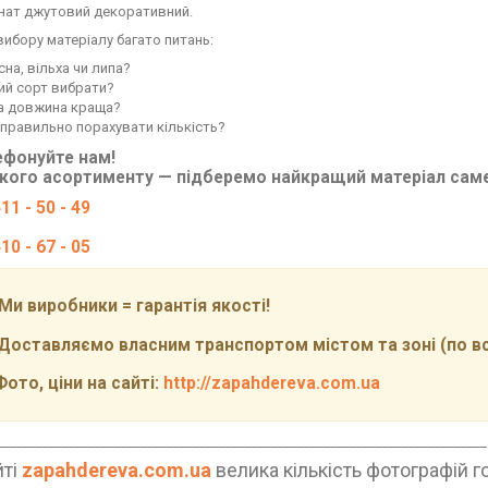
нат джутовий декоративний.
вибору матеріалу багато питань:
сна, вільха чи липа?
ий сорт вибрати?
а довжина краща?
 правильно порахувати кількість?
ефонуйте нам!
икого асортименту — підберемо найкращий матеріал сам
11 - 50 - 49
10 - 67 - 05
и виробники = гарантія якості!
ставляємо власним транспортом містом та зоні (по всій
то, ціни на сайті:
http://zapahdereva.com.ua
___________________________________________________________________________
йті
zapahdereva.com.ua
велика кількість фотографій г