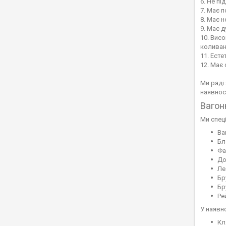
6. Не п
7. Має 
8. Має 
9. Має д
10. Вис
коливан
11. Ест
12. Має
Ми раді
наявнос
Вагон
Ми спец
Ва
Бл
Фа
До
Ле
Бр
Бр
Ре
У наявн
Кл