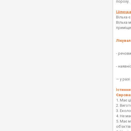
пороху.
Цілюща 
Вільха 
Вільха 
приміще
Лікувал
- речов
- наявні
— у раз
Істинни
Євроваг
1. Має 
2. Виго
3. Еколо
4. Не ма
5. Має м
об'єктів