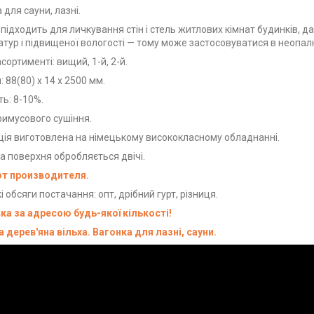
 для сауни, лазні.
підходить для личкування стін і стель житлових кімнат будинків, да
тур і підвищеної вологості — тому може застосовуватися в неопа
асортименті: вищий, 1-й, 2-й.
: 88(80) х 14 х 2500 мм.
ть: 8-10%.
римусового сушіння.
ія виготовлена на німецькому висококласному обладнанні.
 поверхня обробляється двічі.
от производителя.
і обсяги постачання: опт, дрібний гурт, різниця.
ка за адресою будь-якої кількості!
 дерев'яна вільха. Вагонка для лазні, сауни.