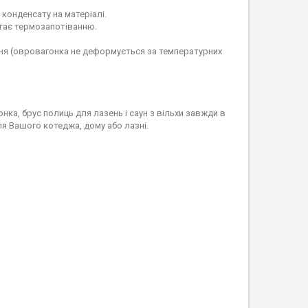
 конденсату на матеріалі.
ігає термозапотіванню.
ання (овровагонка не деформується за температурних
ка, брус полиць для лазень і саун з вільхи завжди в
ля Вашого котеджа, дому або лазні.