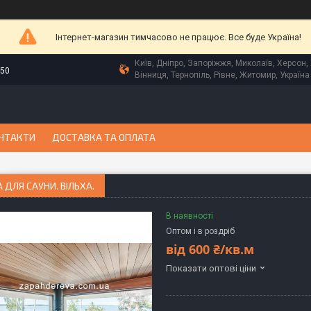
Інтернет-магазин тимчасово не працює. Все буде Україна!
Київ, Дніпро, Запоріжжя, Миколаїв, Херсон, 
-50
Вінниця, Тернопіль, Рівне, Житомир, Україна
НТАКТИ
ДОСТАВКА ТА ОПЛАТА
 ДЛЯ САУНИ. ВІЛЬХА.
В наявності
Оптом і в роздріб
від
600 ₴/кв.м
Показати оптові ціни