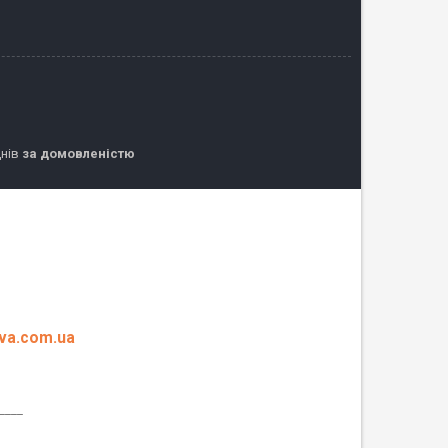
днів
за домовленістю
eva.com.ua
____