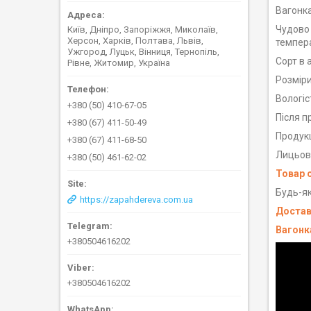
Вагонка
Чудово 
Київ, Дніпро, Запоріжжя, Миколаїв,
Херсон, Харків, Полтава, Львів,
темпера
Ужгород, Луцьк, Вінниця, Тернопіль,
Сорт в 
Рівне, Житомир, Україна
Розміри
Вологіс
+380 (50) 410-67-05
Після п
+380 (67) 411-50-49
Продукц
+380 (67) 411-68-50
Лицьова
+380 (50) 461-62-02
Товар 
Будь-як
https://zapahdereva.com.ua
Достав
Вагонка
+380504616202
+380504616202