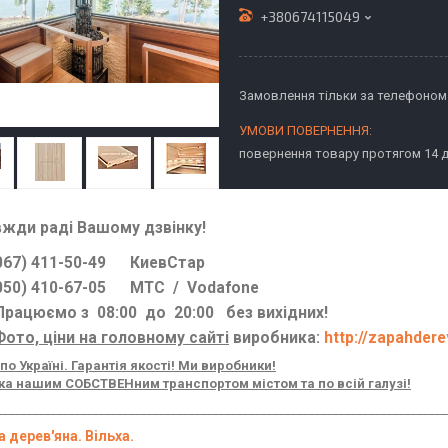
+380674115049
Замовлення тільки за телефоном
повернення товару протягом 14 
вжди раді Вашому дзвінку!
7) 411-50-49 КиевСтар
0) 410-67-05 МТС / Vodafone
цюємо з 08:00 до 20:00 без вихідних!
Фото, ціни на головному сайті
виробника:
http://zapahder
по Україні. Гарантія якості! Ми виробники!
а нашим СОБСТВЕНним транспортом містом та по всій галузі!
___________________________________________________________________________
 дерев'яна. Вільха.