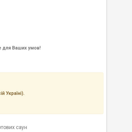
е для Ваших умов!
 Україні).
отових саун