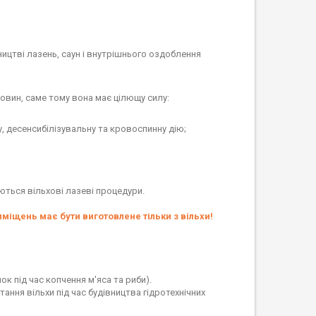
ицтві лазень, саун і внутрішнього оздоблення
вин, саме тому вона має цілющу силу:
, десенсибілізувальну та кровоспинну дію;
ться вільхові лазеві процедури.
міщень має бути виготовлене тільки з вільхи!
к під час копчення м'яса та риби).
тання вільхи під час будівництва гідротехнічних