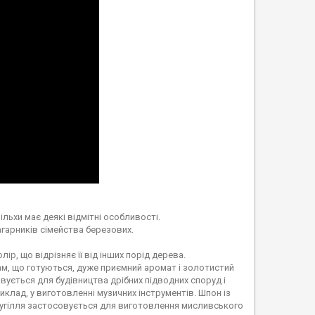
льхи має деякі відмітні особливості.
гарників сімейства березових.
лір, що відрізняє її від інших порід дерева.
м, що готуються, дуже приємний аромат і золотистий
овується для будівництва дрібних підводних споруд і
клад, у виготовленні музичних інструментів. Шпон із
 вугілля застосовується для виготовлення мисливського