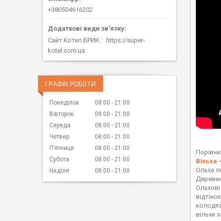
+380504616202
Сайт Котел БРИК
https://super-
kotel.com.ua
ГРАФІК РОБОТИ
Понеділок
08:00
21:00
Вівторок
08:00
21:00
Середа
08:00
21:00
Четвер
08:00
21:00
Пʼятниця
08:00
21:00
Порівню
Субота
08:00
21:00
Вільха
—
Ольха л
Неділя
08:00
21:00
Деревина
Ольхові
відтіно
колодяз
вільхи 