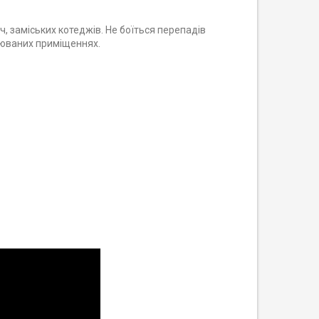
ч, заміських котеджів. Не боїться перепадів
люваних приміщеннях.