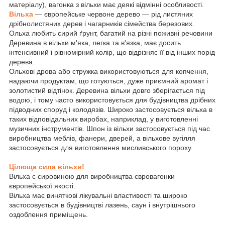
матеріалу), вагонка з вільхи має деякі відмінні особливості.
Вільха
— європейське червоне дерево — рід листяних
дрібнолистяних дерев і чагарників сімейства березових.
Ольха любить сирий ґрунт, багатий на різні поживні речовини
Деревина в вільхи м'яка, легка та в'язка, має досить
інтенсивний і рівномірний колір, що відрізняє її від інших порід
дерева.
Ольхові дрова або стружка використовуються для копчення,
надаючи продуктам, що готуються, дуже приємний аромат і
золотистий відтінок. Деревина вільхи довго зберігається під
водою, і тому часто використовується для будівництва дрібних
підводних споруд і колодязів. Широко застосовується вільха в
таких відповідальних виробах, наприклад, у виготовленні
музичних інструментів. Шпон із вільхи застосовується під час
виробництва меблів, фанери, дверей, а вільхове вугілля
застосовується для виготовлення мисливського пороху.
Цілюща сила вільхи!
Вільха є сировиною для виробництва євровагонки
європейської якості.
Вільха має виняткові лікувальні властивості та широко
застосовується в будівництві лазень, саун і внутрішнього
оздоблення приміщень.