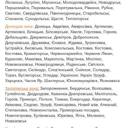
Лісганськ, Лутугіно, Міусинськ, Молодогвардейск, Новодруськ,
Першомайск, Перевальск, Порятувальна, Рівненя, Рубне,
Сватово, Свердлівська, Північнодонецьк, Старобельськ,
Стаханов, Суходольськ, Щастя, Теплогорськ
Донецька зона:
Донецьк, Авдеївка, Амвросівка, Артемово,
Артемовск, Білицьке, Білозерське, Хвиля, Горловка, Горняк,
Дебальцово, Дзержинськ, Димітров, Добропоясня,
Докучаївська, Дружківка, Єнавое, Ждавка, Зугресивка,
Іустрайск, Кисівська, Комсомольська, Костовка, Костовка,
Костовка, Краматорськ, Червоноармейск, Червоне Ліман,
Курахово, Макеївка, Маріополь, Мар'янка, Моспіно,
Нововоазовськ, Новагродовиця, Родинське, Світлоск,
Святогорск, Селінадо, Слов'янський, Сніяное, Соледар,
Торез, Вуглегорськ, Угледар, Українонг, Україн Урзуф,
Харцизск, Часов Яр, Шахтерськ, Юнокомунарівск, Ясинавата
Запоріжська зона
:
Запорожнення, Бердянськ, Волошівка,
Гуляйполе, Днідродове, Каменка-Днепровська, Мелітополь,
Горіхів, Приморс, Пологи, Токмак, Енергодар, Кирилиця,
Акімовка, Седово, Урзуф, Комісарівка, Новий азів, Атманай,
Степановка, Новоконсталка, Приморська посадка,
Новопетровка, Куліковська, Юреївка, Ялта, Мелекіно,
Новазовськ