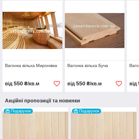
Вагонка вільха Миронівка
Вагонка вільха Буча
Ваго
550
550
від
₴/кв.м
від
₴/кв.м
від
Акційні пропозиції та новинки
Подарунок
Подарунок