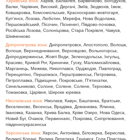
Харківська зона
: Харків, Балаклея, Барвенково, Богодухов,
Валки, Чарівник, Високий, Дергачі, Зміїв, Зюдвохів, Ізюм,
Ковшаровка, Комсомольське, Красноскраво-жовтогаря,
Куп'янск, Лозова, Люботин, Мерефа, Нова Водолажа,
Першомайський, Пісочин, Пісненегі, Півдово-почовка,
Російська Лозова, Солоніцовка, Стара Покрівля, Чавуєв,
Шевченково
Дніпропетрова зона
: Дніпропетровск, Апостополо, Волошк,
Волошк, Верхнеднювання, Верховцово, Вольногорськ,
Дніпродзержинськ, Жовті Води, Зеленодольськ, Інгульц,
Красиво, Кривой Рог, Кринички, Гуску, Маломихайловка,
Марганець, Межева, Никоплавск, Орджодзе, Павлоград,
Перещепіно, Першомаск, Перштравенськ, Петровика,
Петроплавка, Підміщене, Покровське, П'ятихатки,
Синельниково, Солоне, Солене, Солене, Терновка,
Томаковка, Царівня, Широке юревка
Ніколаївська зона:
Ніколаєв, Кавун, Баштанка, Братське,
Веселиново, Весенськ, Врадівка, Доманевка, Ялинка,
Івановка, Казанка, Крива Балка, Кріве Озеро, Нова Одеса,
Новий Буг, Очаков, Первиннаяс, Покровка, Снігіргіювання,
південноукрасинськ
Херсонська зона
: Херсон, Антонівка, Білозерка, Берислав,
Великої Копані, Велика Лепетиха, Геніческ, Гола Пристань,