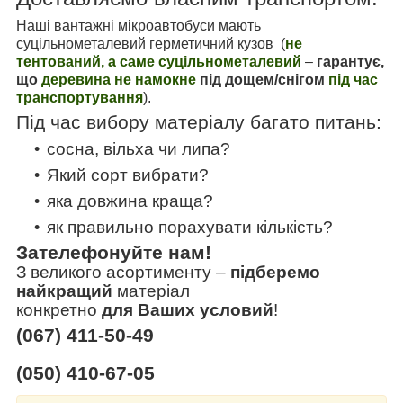
Наші вантажні мікроавтобуси мають
суцільнометалевий герметичний кузов (
не
тентований, а саме суцільнометалевий
–
гарантує,
що
деревина не намокне
під дощем/снігом
під час
транспортування
).
Під час вибору матеріалу багато питань:
сосна, вільха чи липа?
Який сорт вибрати?
яка довжина краща?
як правильно порахувати кількість?
Зателефонуйте нам!
З великого асортименту
–
підберемо
найкращий
матеріал
конкретно
для Ваших условий
!
(067) 411-50-49
(050) 410-67-05