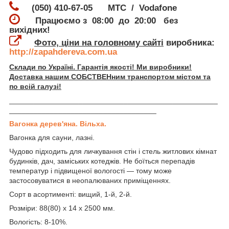
(050) 410-67-05 МТС / Vodafone
Працюємо з 08:00 до 20:00 без
вихідних!
Фото, ціни на головному сайті
виробника:
http://zapahdereva.com.ua
Склади по Україні. Гарантія якості! Ми виробники!
Доставка нашим СОБСТВЕНним транспортом містом та
по всій галузі!
___________________________________________________
____________________________________
Вагонка дерев'яна. Вільха.
Вагонка для сауни, лазні.
Чудово підходить для личкування стін і стель житлових кімнат
будинків, дач, заміських котеджів. Не боїться перепадів
температур і підвищеної вологості — тому може
застосовуватися в неопалюваних приміщеннях.
Сорт в асортименті: вищий, 1-й, 2-й.
Розміри: 88(80) х 14 х 2500 мм.
Вологість: 8-10%.