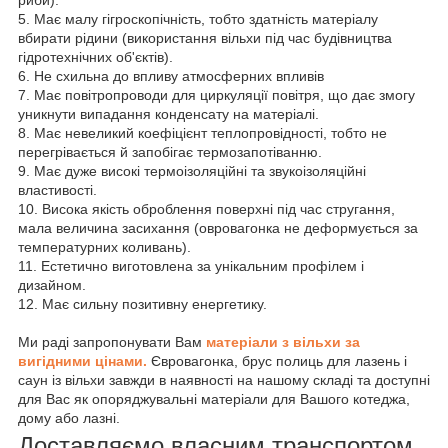
риби).
5. Має малу гігроскопічність, тобто здатність матеріалу
вбирати рідини (використання вільхи під час будівництва
гідротехнічних об'єктів).
6. Не схильна до впливу атмосферних впливів
7. Має повітропроводи для циркуляції повітря, що дає змогу
уникнути випадання конденсату на матеріалі.
8. Має невеликий коефіцієнт теплопровідності, тобто не
перегрівається й запобігає термозапотіванню.
9. Має дуже високі термоізоляційні та звукоізоляційні
властивості.
10. Висока якість оброблення поверхні під час стругання,
мала величина засихання (овровагонка не деформується за
температурних коливань).
11. Естетично виготовлена за унікальним профілем і
дизайном.
12. Має сильну позитивну енергетику.
Ми раді запропонувати Вам
матеріали з вільхи за
вигідними цінами.
Євровагонка, брус полиць для лазень і
саун із вільхи завжди в наявності на нашому складі та доступні
для Вас як опоряджувальні матеріали для Вашого котеджа,
дому або лазні.
Доставляємо власним транспортом.