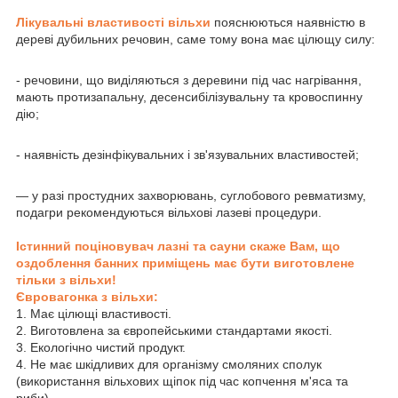
Лікувальні властивості вільхи
пояснюються наявністю в
дереві дубильних речовин, саме тому вона має цілющу силу:
- речовини, що виділяються з деревини під час нагрівання,
мають протизапальну, десенсибілізувальну та кровоспинну
дію;
- наявність дезінфікувальних і зв'язувальних властивостей;
— у разі простудних захворювань, суглобового ревматизму,
подагри рекомендуються вільхові лазеві процедури.
Істинний поціновувач лазні та сауни скаже Вам, що
оздоблення банних приміщень має бути виготовлене
тільки з вільхи!
Євровагонка з вільхи:
1. Має цілющі властивості.
2. Виготовлена за європейськими стандартами якості.
3. Екологічно чистий продукт.
4. Не має шкідливих для організму смоляних сполук
(використання вільхових щіпок під час копчення м'яса та