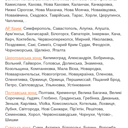
Камислани, Кахова, Нова Каховик, Каланчак, Качкаровка,
Нижні Сірогози, Нова Махачка, Нова Моячка, Новаківцовка,
Новаківчина, Скадовск, Таврійська, Тарас, Хорли, Цюрупинск,
Чаплинка, .
АР Крим:
Симферополь, Савастополь, Алупка, Алушта,
Арм'янськ, Бахчисарай, Білогорск, Євпаторія, Інкерман, Кача,
Керч, Коктебель, Червоноперекопск, Мирний, Ніколаєвка,
Поздовжнє, Сакі, Симеїз, Старий Крим Судак, Феодосія,
Чорноморська, Щелкіно, Яталта
Цероградська зона
:
Килимоград, Александрія, Бобринець,
Вольний, Гайворон, Головськ, Долинська, Знаменка,
Козольщина, Компанеєвка, Мала Віска, Новародка,
Новаархангельськ, Новогогіргою, Новаукраїнка, Оленова,
Оленятивка, Оржииця, Оржица, Першимссай, Піщаний Брод,
Петро, Світловодськ, Ульяновка, Устінювання
Полтавська зона
:
Полтава, Кременчуг, Велика Багачка, Великі
Сорочинці, ґадзяч, Глобино, Градинська, Гребінка, Диканька,
Зеньов, Карлівка, VIolka, Комсомольск, Котельва, Лохвиця,
Лубня, Світгорода, Нові Санжари, Пір'ятін, Решітова,
Семеновка, Хорол, Червонозаводське, Чорнухи, Чутово-,
Шишки
Сумська зона:
Суми, Ахтирка, Білопольє, Буринь, Ворожба,