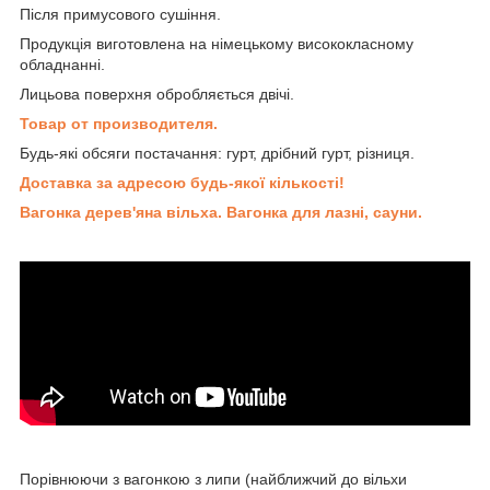
Після примусового сушіння.
Продукція виготовлена на німецькому висококласному
обладнанні.
Лицьова поверхня обробляється двічі.
Товар от производителя.
Будь-які обсяги постачання: гурт, дрібний гурт, різниця.
Доставка за адресою будь-якої кількості!
Вагонка дерев'яна вільха. Вагонка для лазні, сауни.
Порівнюючи з вагонкою з липи (найближчий до вільхи