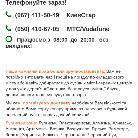
Телефонуйте зараз!
(067) 411-50-49 КиевСтар
(050) 410-67-05 МТС/Vodafone
Працюємо з 08:00 до 20:00 без
вихідних!
Наша компанія працює для зручності клієнта.
Вам не
потрібно витрачати час і гроші на поїздку по складах свого
міста або навіть добиратися до сусідніх міст і середніх центрів
у пошуках дерев'яної вагонки, блок хауса, імітації бруса,
дошки підлоги та інших супутніх товарів.
Ми самі
організуємо доставку
необхідної Вам кількості та
обраного Вами сорту товару прямо за адресою в будь-який
населений пункт і навіть дачний селичок!
Луганська зона:
Луганськ, Олександрівськ, Алмазна, Алчевськ,
Антрацит, Артемовск, Брянка, Вахрушево, Гірське, Зимогорє,
Золоте, Зоринськ, Кірівськ, Червонодон, Червоний Луч,