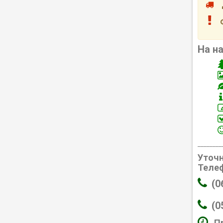
До
Фо
На н
________
Уточн
Телеф
(0
(0
П