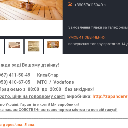
+380674115049
Замовлення тільки за телефоном
повернення товару протягом 14 
вжди раді Вашому дзвінку!
7) 411-50-49 КиевСтар
0) 410-67-05 МТС / Vodafone
цюємо з 08:00 до 20:00 без вихідних!
Фото, ціни на головному сайті
виробника:
http://zapahder
по Україні. Гарантія якості! Ми виробники!
а нашим СОБСТВЕНним транспортом містом та по всій галузі!
___________________________________________________________________________
а дерев'яна. Липа.