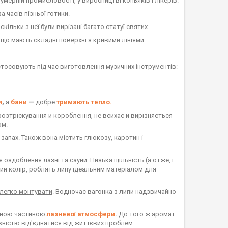
ерній промисловості, у виробництві коньяків і лікерів.
за часів пізньої готики.
оскільки з неї були вирізані багато статуї святих.
о мають складні поверхні з кривими лініями.
астосовують під час виготовлення музичних інструментів:
и
,
а
бани
—
добре
тримають тепло.
озтріскування й короблення, не всихає й вирізняється
ом.
запах. Також вона містить глюкозу, каротин і
оздоблення лазні та сауни. Низька щільність (а отже, і
стий колір, роблять липу ідеальним матеріалом для
легко монтувати
. Водночас вагонка з липи надзвичайно
льною частиною
лазневої атмосфери
.
До того ж аромат
вністю від'єднатися від життєвих проблем.