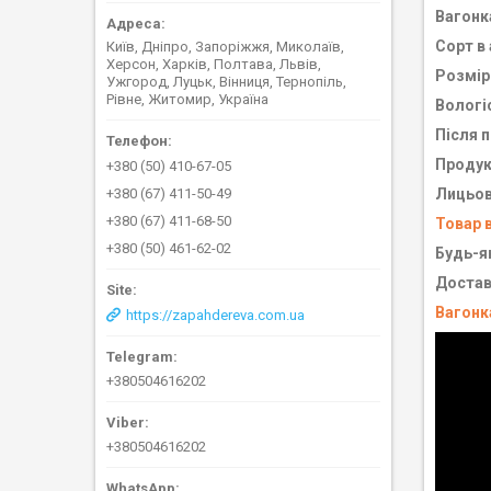
Вагонка
Сорт в 
Київ, Дніпро, Запоріжжя, Миколаїв,
Херсон, Харків, Полтава, Львів,
Розміри
Ужгород, Луцьк, Вінниця, Тернопіль,
Рівне, Житомир, Україна
Вологіс
Після 
Продук
+380 (50) 410-67-05
+380 (67) 411-50-49
Лицьов
+380 (67) 411-68-50
Товар 
+380 (50) 461-62-02
Будь-як
Достав
Вагонка
https://zapahdereva.com.ua
+380504616202
+380504616202