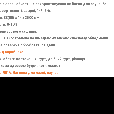
 з липи найчастіше використовувана як Вагон для сауни, бані.
асортименті: вищий, 1-й, 2-й.
: 88(80) х 14 х 2500 мм.
ть: 8-10%.
примусового сушіння.
ція виготовлена на німецькому висококласному обладнанні.
а поверхня обробляється двічі.
від виробника
.
і обсяги постачання: гурт, дрібний гурт, різниця.
ка за адресою будь-якої кількості!
 ЛІПА. Вагонка для лазні, сауни.