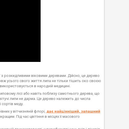
леї з розкидливими віковими деревами. Дійсно, це дерево
довж усього свого життя липа не тільки тішить око своєю
 використовується в народній медицині.
 липовому лісі або навіть поблизу самотнього дерева, що
вітучі липи не дарма. Це дерево належить до числа
 сортів меду.
івних у вітчизняній флорі,
дає найцінніший, запашний
ращим. Під час цвітіння в місцях її масового