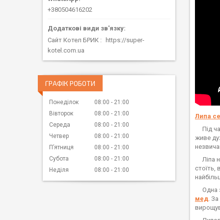
+380504616202
Сайт Котел БРИК
https://super-
kotel.com.ua
ГРАФІК РОБОТИ
Понеділок
08:00
21:00
Вівторок
08:00
21:00
Липа с
Середа
08:00
21:00
Під ча
Четвер
08:00
21:00
живе ду
незвича
Пʼятниця
08:00
21:00
Субота
08:00
21:00
Ліпа не
стоїть,
Неділя
08:00
21:00
найбіль
Одна з 
мед
. З
вирощув