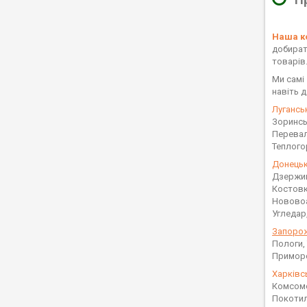
Наша ко
добирати
товарів
Ми самі
навіть 
Лугансь
Зоринсь
Перевал
Теплого
Донецьк
Дзержин
Костовк
Нововоа
Угледар
Запорож
Пологи,
Приморс
Харківс
Комсомо
Покотил