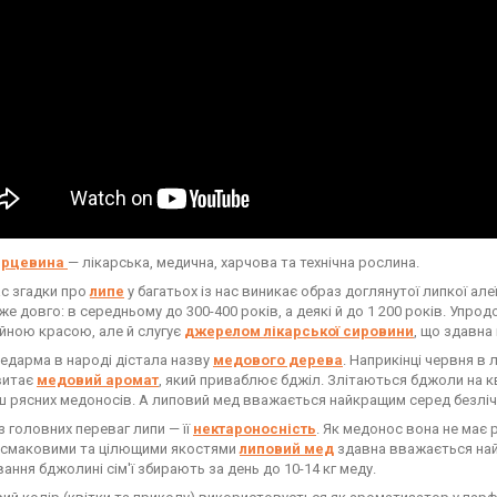
ерцевина
— лікарська, медична, харчова та технічна рослина.
с згадки про
липе
у багатьох із нас виникає образ доглянутої липкої а
же довго: в середньому до 300-400 років, а деякі й до 1 200 років. Упро
йною красою, але й слугує
джерелом лікарської сировини
, що здавна
дарма в народі дістала назву
медового дерева
. Наприкінці червня в
 витає
медовий аромат
, який приваблює бджіл. Злітаються бджоли на к
ш рясних медоносів. А липовий мед вважається найкращим серед безлічі
головних переваг липи — її
нектароносність
. Як медонос вона не має р
а смаковими та цілющими якостями
липовий мед
здавна вважається найк
ання бджолині сім'ї збирають за день до 10-14 кг меду.