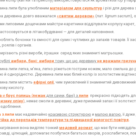
 колір (квітки та приколу) використовується як ароматизатор у парфум
на липи була улюбленим
матеріалом для скульптур
і різі для дерева 
 деревина довго вважалася
«святим деревом»
(лат.
lignum sacrum
), 
 липовими дощечками майстри-каретники відділували корпусу карет, щ
стосовується в літакобудуванні — для деталей наповнення.
облять бочонки та ємності для сухих і чутливих до запахів товарів. Її з
 роялів і органів.
ирізають різні вироби, іграшки серед яких знамениті матрьошки.
рубілі
амбари, бані: амбари
тому, що цю деревину
не вражали гризун
а липи легка, м'яка, легко ріжеться гострим ножем, мало схильна до р
ю й однорідністю. Деревина липи має білий колір із золотистим відтінк
на липи містить
ефірні олії
, чим зумовлений її знаменитий дивовижний 
нову кислоту.
а
и
брус полиць
(
лежак
для сауни, бані) з
липи
прекрасно підходять для 
изику опіку
)
, немає смоли в деревині, дуже приємний запах і її золоти
оздоблення.
 з липи
має надзвичайно
красивою структурою
и
малою вагою
, її дуже
тійка до перепадів температури та підвищеної вологості повітря
.
 нагрівання вона виділяє тонкий
медовий аромат
, що має бути невідді
правді, цілющий, допомагає позбутися багатьох хворів, розслабитися, по