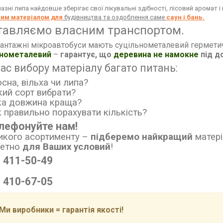
азні липа найдовше зберігає свої лікувальні здібності, лісовий аромат 
ним матеріалом для
будівництва та оздоблення саме
саун і бань.
тавляємо власним транспортом.
антажні мікроавтобуси мають суцільнометалевий гермети
ьнометалевий
–
гарантує, що
деревина не намокне
під д
час вибору матеріалу багато питань:
осна, вільха чи липа?
кий сорт вибрати?
ка довжина краща?
к правильно порахувати кількість?
лефонуйте нам!
икого асортименту
–
підберемо найкращий
матері
ретно
для Ваших условий
!
) 411-50-49
) 410-67-05
и виробники = гарантія якості!