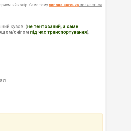
і приємний колір. Саме тому
липова вагонка
вважається
чний кузов (
не тентований, а саме
ощем/снігом
під час транспортування
).
ал