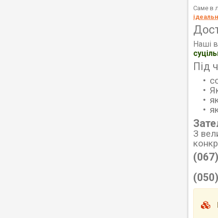
Саме в л
ідеаль
Дос
Наші в
суціл
Під 
с
Я
я
я
Зате
З вел
конк
(067
(050
М