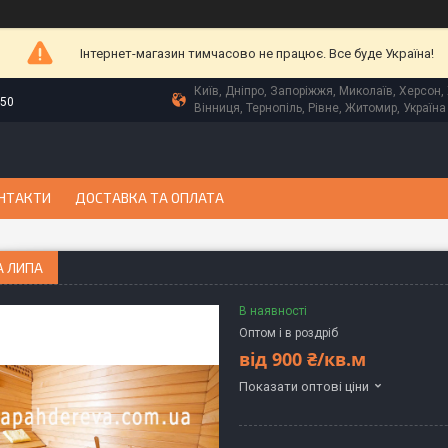
Інтернет-магазин тимчасово не працює. Все буде Україна!
Київ, Дніпро, Запоріжжя, Миколаїв, Херсон, 
-50
Вінниця, Тернопіль, Рівне, Житомир, Україна
НТАКТИ
ДОСТАВКА ТА ОПЛАТА
А ЛИПА
В наявності
Оптом і в роздріб
від
900 ₴/кв.м
Показати оптові ціни