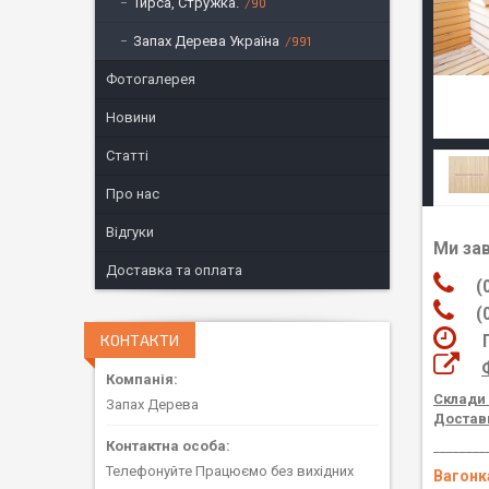
Тирса, Стружка.
90
Запах Дерева Україна
991
Фотогалерея
Новини
Статті
Про нас
Відгуки
Ми за
Доставка та оплата
(06
(05
КОНТАКТИ
Пра
Склади 
Запах Дерева
Доставк
________
Телефонуйте Працюємо без вихідних
Вагонк