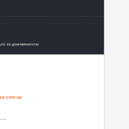
днів
за домовленістю
eva.com.ua
____