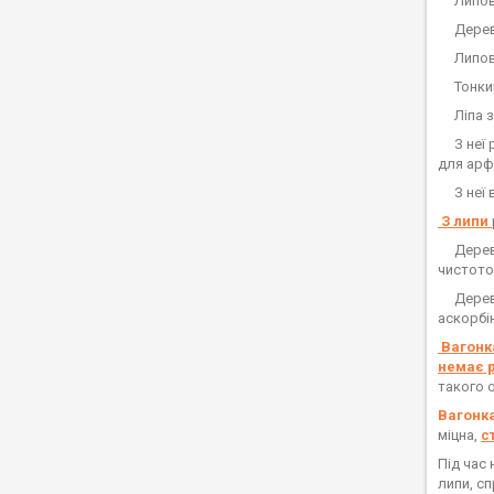
Липовий
Дереви
Липова
Тонкими
Ліпа за
З неї р
для арф,
З неї в
З липи
Деревин
чистото
Дереви
аскорбі
Вагонк
немає р
такого 
Вагонка
міцна,
с
Під час
липи, с