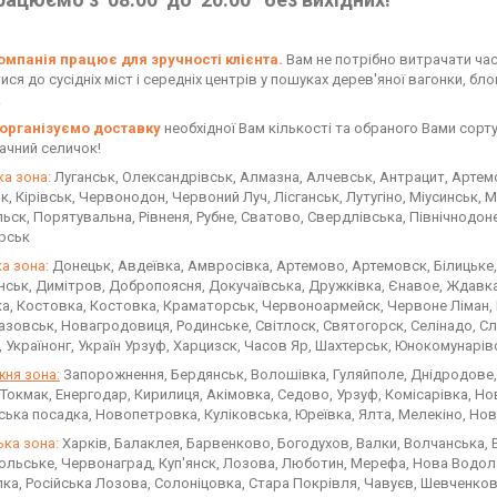
мпанія працює для зручності клієнта.
Вам не потрібно витрачати час 
ся до сусідніх міст і середніх центрів у пошуках дерев'яної вагонки, блок
.
організуємо доставку
необхідної Вам кількості та обраного Вами сорт
дачний селичок!
ка зона:
Луганськ, Олександрівськ, Алмазна, Алчевськ, Антрацит, Артемо
к, Кірівськ, Червонодон, Червоний Луч, Лісганськ, Лутугіно, Міусинськ
ьск, Порятувальна, Рівненя, Рубне, Сватово, Свердлівська, Північнодон
рськ
а зона:
Донецьк, Авдеївка, Амвросівка, Артемово, Артемовск, Білицьке,
ськ, Димітров, Добропоясня, Докучаївська, Дружківка, Єнавое, Ждавка,
а, Костовка, Костовка, Краматорськ, Червоноармейск, Червоне Ліман, К
зовськ, Новагродовиця, Родинське, Світлоск, Святогорск, Селінадо, Сло
, Українонг, Україн Урзуф, Харцизск, Часов Яр, Шахтерськ, Юнокомунарів
ня зона:
Запорожнення, Бердянськ, Волошівка, Гуляйполе, Днідродове,
 Токмак, Енергодар, Кирилиця, Акімовка, Седово, Урзуф, Комісарівка, Но
ька посадка, Новопетровка, Куліковська, Юреївка, Ялта, Мелекіно, Но
ька зона:
Харків, Балаклея, Барвенково, Богодухов, Валки, Волчанська, В
льське, Червонаград, Куп'янск, Лозова, Люботин, Мерефа, Нова Водолаг
ка, Російська Лозова, Солоніцовка, Стара Покрівля, Чавуєв, Шевченко