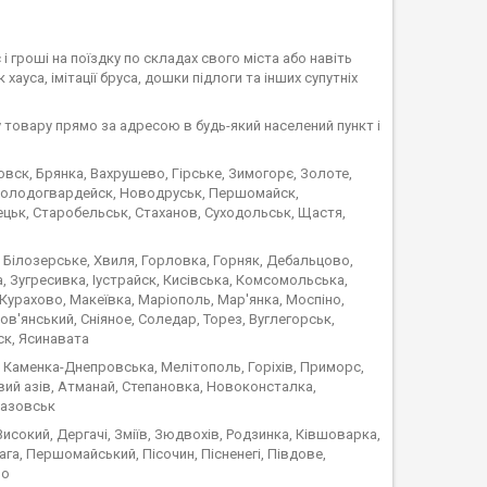
і гроші на поїздку по складах свого міста або навіть
 хауса, імітації бруса, дошки підлоги та інших супутніх
у товару прямо за адресою в будь-який населений пункт і
вск, Брянка, Вахрушево, Гірське, Зимогорє, Золоте,
, Молодогвардейск, Новодруськ, Першомайск,
ецьк, Старобельськ, Стаханов, Суходольськ, Щастя,
 Білозерське, Хвиля, Горловка, Горняк, Дебальцово,
 Зугресивка, Іустрайск, Кисівська, Комсомольська,
урахово, Макеївка, Маріополь, Мар'янка, Моспіно,
в'янський, Сніяное, Соледар, Торез, Вуглегорськ,
ск, Ясинавата
 Каменка-Днепровська, Мелітополь, Горіхів, Приморс,
вий азів, Атманай, Степановка, Новоконсталка,
вазовськ
исокий, Дергачі, Зміїв, Зюдвохів, Родзинка, Ківшоварка,
а, Першомайський, Пісочин, Пісненегі, Півдове,
во