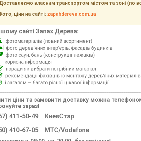
ставляємо власним транспортом містом та зоні (по всій
то, ціни на сайті:
zapahdereva.com.ua
ашому сайті Запах Дерева:
фотоматеріалів (повний асортимент)
фото дерев'яних інтер'єрів, фасадів будинків
фото саун, бань (конструкції лежаків)
корисна інформація
поради як вибрати потрібний матеріал
рекомендації фахівців із монтажу дерев'яних матеріалів
і загалом — багато різної цікавої інформації
___________________________________________________________________________
ити ціни та замовити доставку можна телефоно
онуйте зараз!
67) 411-50-49 КиевСтар
50) 410-67-05 МТС/Vodafone
рацюємо з 08:00 до 20:00 без вихідних!