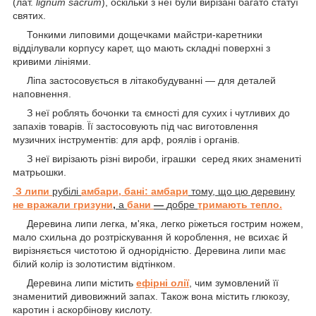
(лат.
lignum sacrum
), оскільки з неї були вирізані багато статуї
святих.
Тонкими липовими дощечками майстри-каретники
відділували корпусу карет, що мають складні поверхні з
кривими лініями.
Ліпа застосовується в літакобудуванні — для деталей
наповнення.
З неї роблять бочонки та ємності для сухих і чутливих до
запахів товарів. Її застосовують під час виготовлення
музичних інструментів: для арф, роялів і органів.
З неї вирізають різні вироби, іграшки серед яких знамениті
матрьошки.
З липи
рубілі
амбари, бані: амбари
тому, що цю деревину
не вражали гризуни
,
а
бани
—
добре
тримають тепло.
Деревина липи легка, м'яка, легко ріжеться гострим ножем,
мало схильна до розтріскування й короблення, не всихає й
вирізняється чистотою й однорідністю. Деревина липи має
білий колір із золотистим відтінком.
Деревина липи містить
ефірні олії
, чим зумовлений її
знаменитий дивовижний запах. Також вона містить глюкозу,
каротин і аскорбінову кислоту.