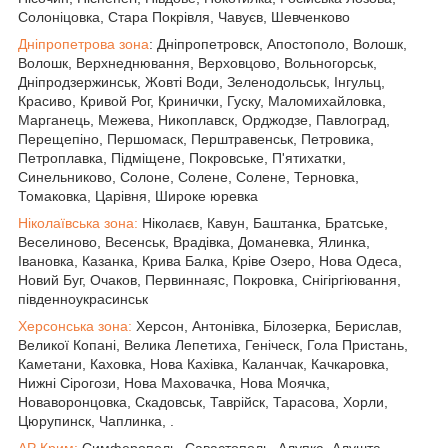
Солоніцовка, Стара Покрівля, Чавуєв, Шевченково
Дніпропетрова зона
: Дніпропетровск, Апостополо, Волошк,
Волошк, Верхнеднювання, Верховцово, Вольногорськ,
Дніпродзержинськ, Жовті Води, Зеленодольськ, Інгульц,
Красиво, Кривой Рог, Кринички, Гуску, Маломихайловка,
Марганець, Межева, Никоплавск, Орджодзе, Павлоград,
Перещепіно, Першомаск, Перштравенськ, Петровика,
Петроплавка, Підміщене, Покровське, П'ятихатки,
Синельниково, Солоне, Солене, Солене, Терновка,
Томаковка, Царівня, Широке юревка
Ніколаївська зона:
Ніколаєв, Кавун, Баштанка, Братське,
Веселиново, Весенськ, Врадівка, Доманевка, Ялинка,
Івановка, Казанка, Крива Балка, Кріве Озеро, Нова Одеса,
Новий Буг, Очаков, Первиннаяс, Покровка, Снігіргіювання,
південноукрасинськ
Херсонська зона:
Херсон, Антонівка, Білозерка, Берислав,
Великої Копані, Велика Лепетиха, Геніческ, Гола Пристань,
Каметани, Каховка, Нова Кахівка, Каланчак, Качкаровка,
Нижні Сірогози, Нова Маховачка, Нова Моячка,
Новаворонцовка, Скадовськ, Таврійск, Тарасова, Хорли,
Цюрупинск, Чаплинка, .
АР Крим:
Симферополь, Савастополь, Алупка, Алушта,