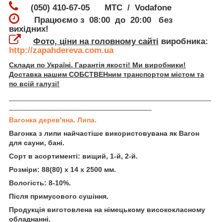
(050) 410-67-05 МТС / Vodafone
Працюємо з 08:00 до 20:00 без
вихідних!
Фото, ціни на головному сайті
виробника:
http://zapahdereva.com.ua
Склади по Україні. Гарантія якості! Ми виробники!
Доставка нашим СОБСТВЕНним транспортом містом та
по всій галузі!
___________________________________________________
____________________________________
Вагонка дерев'яна. Липа.
Вагонка з липи найчастіше використовувана як Вагон
для сауни, бані.
Сорт в асортименті: вищий, 1-й, 2-й.
Розміри: 88(80) х 14 х 2500 мм.
Вологість: 8-10%.
Після примусового сушіння.
Продукція виготовлена на німецькому висококласному
обладнанні.