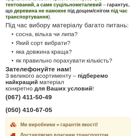
тентований, а саме суцільнометалевий
–
гарантує,
що
деревина не намокне
під дощем/снігом
під час
транспортування
).
Під час вибору матеріалу багато питань:
сосна, вільха чи липа?
Який сорт вибрати?
яка довжина краща?
як правильно порахувати кількість?
Зателефонуйте нам!
З великого асортименту
–
підберемо
найкращий
матеріал
конкретно
для Ваших условий
!
(067) 411-50-49
(050) 410-67-05
Ми виробники = гарантія якості!
Доставляємо власним транспортом