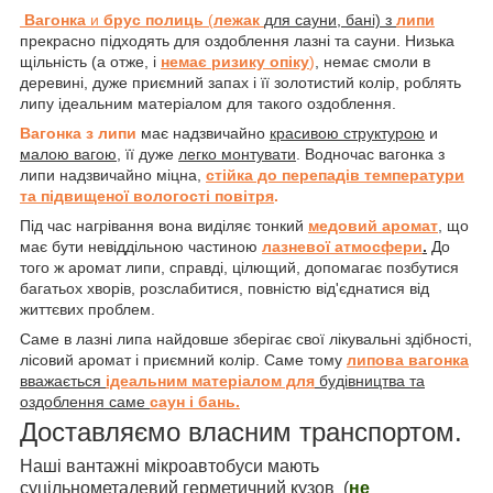
Вагонка
и
брус полиць
(
лежак
для сауни, бані) з
липи
прекрасно підходять для оздоблення лазні та сауни. Низька
щільність (а отже, і
немає ризику опіку
)
, немає смоли в
деревині, дуже приємний запах і її золотистий колір, роблять
липу ідеальним матеріалом для такого оздоблення.
Вагонка з липи
має надзвичайно
красивою структурою
и
малою вагою
, її дуже
легко монтувати
. Водночас вагонка з
липи надзвичайно міцна,
стійка до перепадів температури
та підвищеної вологості повітря
.
Під час нагрівання вона виділяє тонкий
медовий аромат
, що
має бути невіддільною частиною
лазневої атмосфери
.
До
того ж аромат липи, справді, цілющий, допомагає позбутися
багатьох хворів, розслабитися, повністю від'єднатися від
життєвих проблем.
Саме в лазні липа найдовше зберігає свої лікувальні здібності,
лісовий аромат і приємний колір. Саме тому
липова вагонка
вважається
ідеальним матеріалом для
будівництва та
оздоблення саме
саун і бань.
Доставляємо власним транспортом.
Наші вантажні мікроавтобуси мають
суцільнометалевий герметичний кузов (
не