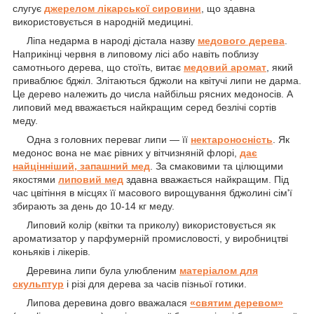
слугує
джерелом лікарської сировини
, що здавна
використовується в народній медицині.
Ліпа недарма в народі дістала назву
медового дерева
.
Наприкінці червня в липовому лісі або навіть поблизу
самотнього дерева, що стоїть, витає
медовий аромат
, який
приваблює бджіл. Злітаються бджоли на квітучі липи не дарма.
Це дерево належить до числа найбільш рясних медоносів. А
липовий мед вважається найкращим серед безлічі сортів
меду.
Одна з головних переваг липи — її
нектароносність
. Як
медонос вона не має рівних у вітчизняній флорі,
дає
найцінніший, запашний мед
. За смаковими та цілющими
якостями
липовий мед
здавна вважається найкращим. Під
час цвітіння в місцях її масового вирощування бджолині сім'ї
збирають за день до 10-14 кг меду.
Липовий колір (квітки та приколу) використовується як
ароматизатор у парфумерній промисловості, у виробництві
коньяків і лікерів.
Деревина липи була улюбленим
матеріалом для
скульптур
і різі для дерева за часів пізньої готики.
Липова деревина довго вважалася
«святим деревом»