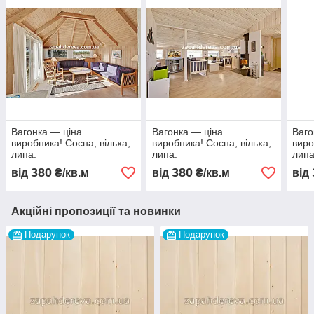
Вагонка — ціна
Вагонка — ціна
Ваго
виробника! Сосна, вільха,
виробника! Сосна, вільха,
виро
липа.
липа.
липа
380
380
від
₴/кв.м
від
₴/кв.м
від
Акційні пропозиції та новинки
Подарунок
Подарунок