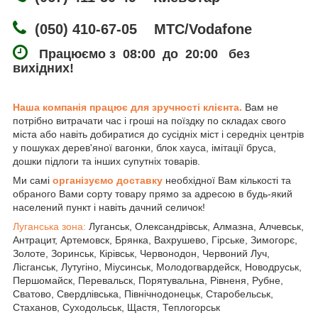
(050) 410-67-05 МТС/Vodafone
Працюємо з 08:00 до 20:00 без
вихідних!
Наша компанія працює для зручності клієнта.
Вам не
потрібно витрачати час і гроші на поїздку по складах свого
міста або навіть добиратися до сусідніх міст і середніх центрів
у пошуках дерев'яної вагонки, блок хауса, імітації бруса,
дошки підлоги та інших супутніх товарів.
Ми самі
організуємо доставку
необхідної Вам кількості та
обраного Вами сорту товару прямо за адресою в будь-який
населений пункт і навіть дачний селичок!
Луганська зона:
Луганськ, Олександрівськ, Алмазна, Алчевськ,
Антрацит, Артемовск, Брянка, Вахрушево, Гірське, Зимогорє,
Золоте, Зоринськ, Кірівськ, Червонодон, Червоний Луч,
Лісганськ, Лутугіно, Міусинськ, Молодогвардейск, Новодруськ,
Першомайск, Перевальск, Порятувальна, Рівненя, Рубне,
Сватово, Свердлівська, Північнодонецьк, Старобельськ,
Стаханов, Суходольськ, Щастя, Теплогорськ