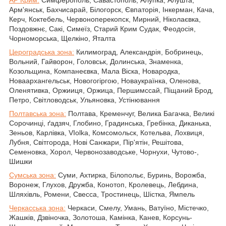
Арм'янськ, Бахчисарай, Білогорск, Євпаторія, Інкерман, Кача,
Керч, Коктебель, Червоноперекопск, Мирний, Ніколаєвка,
Поздовжнє, Сакі, Симеїз, Старий Крим Судак, Феодосія,
Чорноморська, Щелкіно, Яталта
Цероградська зона:
Килимоград, Александрія, Бобринець,
Вольний, Гайворон, Головськ, Долинська, Знаменка,
Козольщина, Компанеєвка, Мала Віска, Новародка,
Новаархангельськ, Новогогіргою, Новаукраїнка, Оленова,
Оленятивка, Оржииця, Оржица, Першимссай, Піщаний Брод,
Петро, Світловодськ, Ульяновка, Устінювання
Полтавська зона:
Полтава, Кременчуг, Велика Багачка, Великі
Сорочинці, ґадзяч, Глобино, Градинська, Гребінка, Диканька,
Зеньов, Карлівка, VIolka, Комсомольск, Котельва, Лохвиця,
Лубня, Світгорода, Нові Санжари, Пір'ятін, Решітова,
Семеновка, Хорол, Червонозаводське, Чорнухи, Чутово-,
Шишки
Сумська зона:
Суми, Ахтирка, Білопольє, Буринь, Ворожба,
Воронеж, Глухов, Дружба, Конотоп, Кролевець, Лебдина,
Шляхівль, Ромени, Свесса, Тростинець, Шістка, Ямпель
Черкасська зона:
Черкаси, Смелу, Умань, Ватуїно, Містечко,
Жашків, Дзвіночка, Золотоша, Камінка, Канев, Корсунь-