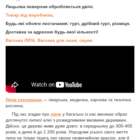
Лицьова поверхня обробляється двічі.
Товар від виробника
.
Будь-які обсяги постачання: гурт, дрібний гурт, різниця.
Доставка за адресою будь-якої кількості!
Вагонка ЛІПА. Вагонка для лазні, сауни.
Липа серцевина
— лікарська, медична, харчова та технічна
рослина.
Під час згадки про
липе
у багатьох із нас виникає образ
доглянутої липкої алеї з розкидливими віковими деревами.
Дійсно, це дерево живе дуже довго: в середньому до 300-400
років, а деякі й до 1 200 років. Упродовж усього свого життя
липа не тільки тішить око своєю незвичайною красою, але й