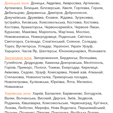
Донецька зона:
Донецьк, Авдеївка, Амвросівка, Артемово,
Артемовск, Білицьке, Білозерське, Хвиля, Горловка, Горняк,
Дебальцово, Дзержинськ, Димітров, Добропоясня,
Докучаївська, Дружківка, Єнавое, Ждавка, Зугресивка,
Іустрайск, Кисівська, Комсомольська, Костовка, Костовка,
Костовка, Краматорськ, Червоноармейск, Червоне Ліман,
Курахово, Макеївка, Маріополь, Мар'янка, Моспіно,
Нововоазовськ, Новагродовиця, Родинське, Світлоск,
Святогорск, Селінадо, Слов'янський, Сніяное, Соледар,
Торез, Вуглегорськ, Угледар, Українонг, Україн Урзуф,
Харцизск, Часов Яр, Шахтерськ, Юнокомунарівск, Ясинавата
Запорожня зона:
Запорожнення, Бердянськ, Волошівка,
Гуляйполе, Днідродове, Каменка-Днепровська, Мелітополь,
Горіхів, Приморс, Пологи, Токмак, Енергодар, Кирилиця,
Акімовка, Седово, Урзуф, Комісарівка, Новий азів, Атманай,
Степановка, Новоконсталка, Приморська посадка,
Новопетровка, Куліковська, Юреївка, Ялта, Мелекіно,
Новазовськ
Харківська зона:
Харків, Балаклея, Барвенково, Богодухов,
Валки, Волчанська, Високий, Дергачі, Зміїв, Зюдвохів,
Родзинка, Ківшоварка, Комсомольське, Червонаград, Куп'янск,
Лозова, Люботин, Мерефа, Нова Водолага, Першомайський,
Пісочин, Пісненегі, Півдове, Покотилка, Російська Лозова,