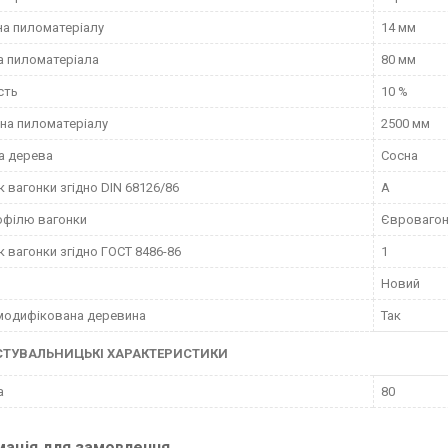
а пиломатеріалу
14 мм
 пиломатеріала
80 мм
сть
10 %
на пиломатеріалу
2500 мм
а дерева
Сосна
к вагонки згідно DIN 68126/86
А
офілю вагонки
Євроваго
к вагонки згідно ГОСТ 8486-86
1
Новий
модифікована деревина
Так
СТУВАЛЬНИЦЬКІ ХАРАКТЕРИСТИКИ
а
80
мація для замовлення