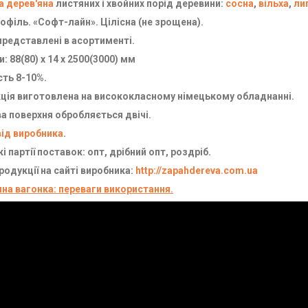
а дерев'яна
листяних і хвойних порід деревини:
сосна
,
вільха
,
ли
офіль. «Софт-лайн». Цілісна (не зрощена).
представлені в асортименті.
: 88(80) х 14 х 2500(3000) мм
сть 8-10%.
ція виготовлена на висококласному німецькому обладнанні.
а поверхня обробляється двічі.
від виробника
.
і партії поставок: опт, дрібний опт, роздріб.
родукції на сайті виробника:
http://zapahdereva.com.ua
яна вагонка: переваги використання.