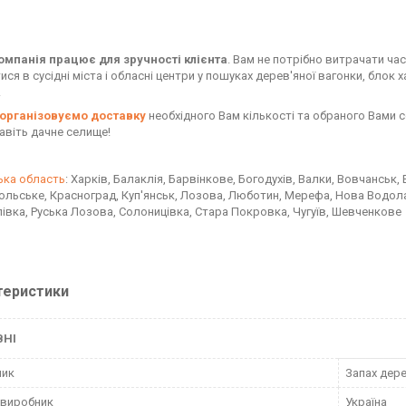
мпанія працює для зручності клієнта
. Вам не потрібно витрачати час
ся в сусідні міста і обласні центри у пошуках дерев'яної вагонки, блок хау
.
організовуємо доставку
необхідного Вам кількості та обраного Вами 
навіть дачне селище!
ька область
: Харків, Балаклія, Барвінкове, Богодухів, Валки, Вовчанськ,
льське, Красноград, Куп'янськ, Лозова, Люботин, Мерефа, Нова Водолаг
івка, Руська Лозова, Солоницівка, Стара Покровка, Чугуїв, Шевченкове
теристики
ВНІ
ник
Запах дер
 виробник
Україна