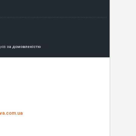
днів
за домовленістю
eva.com.ua