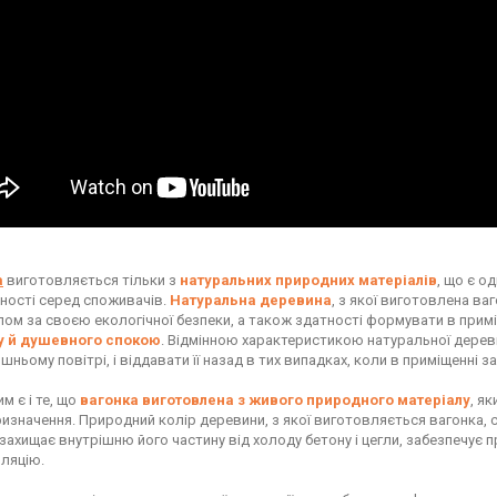
а
виготовляється тільки з
натуральних природних матеріалів
, що є о
ності серед споживачів.
Натуральна деревина
, з якої виготовлена ва
лом за своєю екологічної безпеки, а також здатності формувати в прим
у й душевного спокою
. Відмінною характеристикою натуральної деревин
ньому повітрі, і віддавати її назад в тих випадках, коли в приміщенні з
м є і те, що
вагонка виготовлена з живого природного матеріалу
, я
ризначення. Природний колір деревини, з якої виготовляється вагонка,
 захищає внутрішню його частину від холоду бетону і цегли, забезпечує
ляцію.