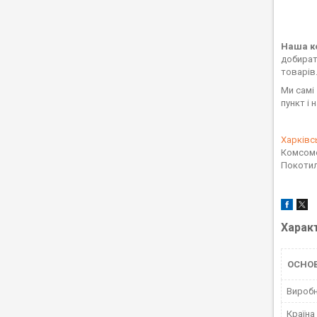
Наша ко
добирати
товарів
Ми самі
пункт і 
Харківс
Комсомо
Покотил
Харак
ОСНО
Вироб
Країна