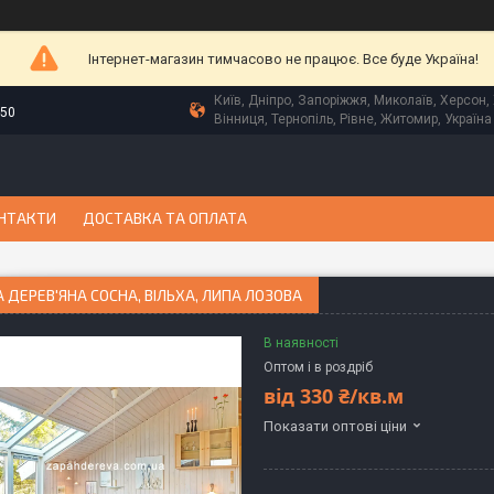
Інтернет-магазин тимчасово не працює. Все буде Україна!
Київ, Дніпро, Запоріжжя, Миколаїв, Херсон, 
-50
Вінниця, Тернопіль, Рівне, Житомир, Україна
НТАКТИ
ДОСТАВКА ТА ОПЛАТА
 ДЕРЕВ'ЯНА СОСНА, ВІЛЬХА, ЛИПА ЛОЗОВА
В наявності
Оптом і в роздріб
від
330 ₴/кв.м
Показати оптові ціни