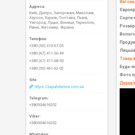
Вагонк
Європр
Київ, Дніпро, Запоріжжя, Миколаїв,
Херсон, Харків, Полтава, Львів,
Сорти 
Ужгород, Луцьк, Вінниця, Тернопіль,
Розміри
Рівне, Житомир, Україна
Вологі
Продук
+380 (50) 410-67-05
Лицьов
+380 (67) 411-50-49
Товар 
+380 (67) 411-68-50
Будь-як
+380 (50) 461-62-02
Фото п
Дерев'
https://zapahdereva.com.ua
+380504616202
+380504616202