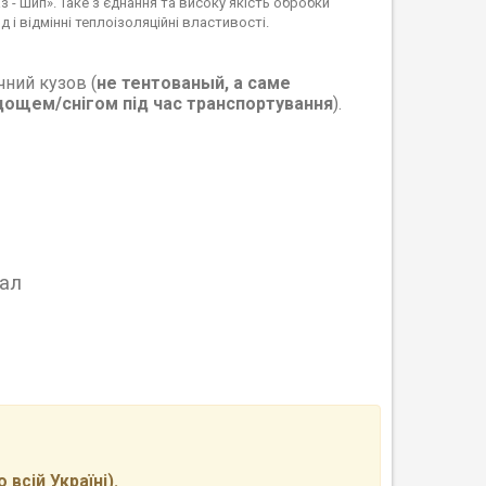
аз - шип». Таке з'єднання та високу якість обробки
і відмінні теплоізоляційні властивості.
ний кузов (
не тентованый, а саме
дощем/снігом
під час транспортування
).
ал
всій Україні).