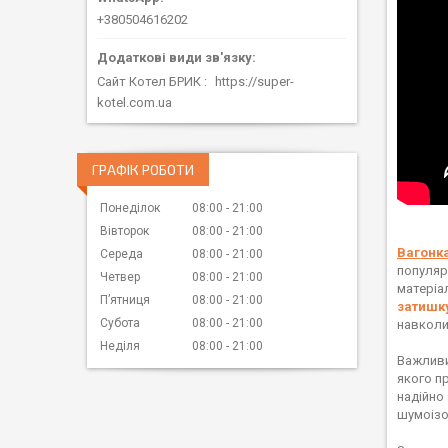
+380504616202
Сайт Котел БРИК
https://super-
kotel.com.ua
ГРАФІК РОБОТИ
Понеділок
08:00
21:00
Вівторок
08:00
21:00
Вагонк
Середа
08:00
21:00
популяр
Четвер
08:00
21:00
матеріа
Пʼятниця
08:00
21:00
затишк
Субота
08:00
21:00
навколиш
Неділя
08:00
21:00
Важливи
якого п
надійно
шумоізо