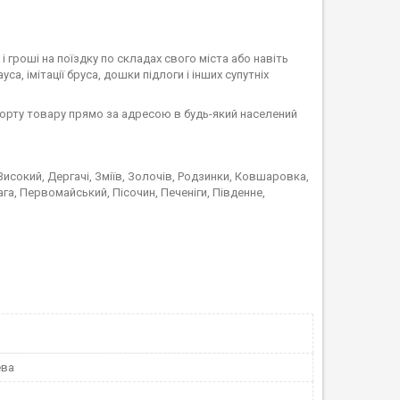
 і гроші на поїздку по складах свого міста або навіть
са, імітації бруса, дошки підлоги і інших супутніх
сорту товару прямо за адресою в будь-який населений
 Високий, Дергачі, Зміїв, Золочів, Родзинки, Ковшаровка,
а, Первомайський, Пісочин, Печеніги, Південне,
ева