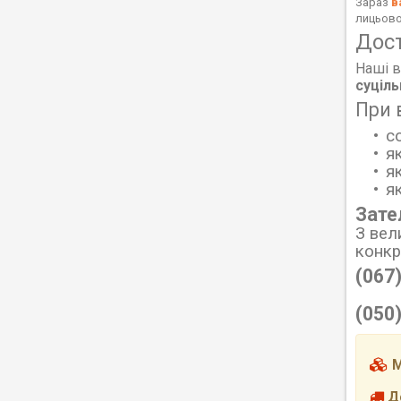
Зараз
в
лицьово
Дос
Наші в
суціл
При 
с
я
я
я
Зате
З вел
конк
(067
(050
М
До