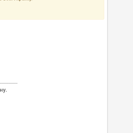
__________
ну.