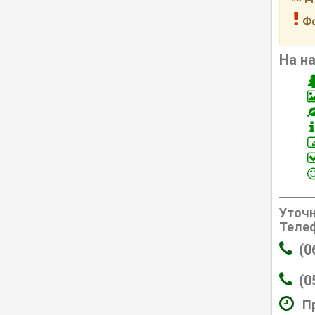
Фо
На н
________
Уточн
Телеф
(0
(0
Пр