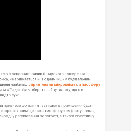
днією з основних причин її широкого поширення і
гонка, не зрівняється ні з одним іншим будівельним
іщенні найбільш
сприятливий мікроклімат
,
атмосферу
и є її здатність вбирати зайву вологу, що є в
анадто сухо.
кий привнесе цю життя і затишок в приміщення будь-
 створює в приміщеннях атмосферу комфорту і тепла,
 природну регулювання вологості, а також ефективну