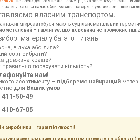
агонка
- це якісна дошка з певної геометрії, яка забезпечує з'єднання «п
ї частини вагонки надає облицьованої поверхні чудовий зовнішній вигляд 
тавляємо власним транспортом.
антажні мікроавтобуси мають суцільнометалевий герметич
ьнометалевий
–
гарантує, що
деревина не промокне
під 
виборі матеріалу багато питань:
осна, вільха або липа?
кий сорт вибрати?
ка довжина краще?
к правильно порахувати кількість?
лефонуйте нам!
икого асортименту
–
підберемо найкращий
матері
ретно
для Ваших умов
!
) 411-50-49
) 410-67-05
и виробники = гарантія якості!
ставляємо власним транспортом по місту та області (по 