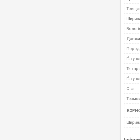
Товщин
Ширина
Вологі
Довжи
Пород
Ґатуно
Тип пр
Ґатуно
Стан
Термо
КОРИ
Ширин
Інфор