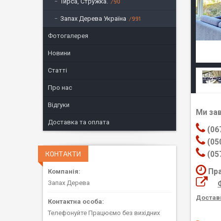
Тирса, Стружка.
90
Запах Дерева Україна
991
Фотогалерея
Новини
Статті
Про нас
Відгуки
Ми за
Доставка та оплата
(06
(05
КОНТАКТИ
(05
Пра
Запах Дерева
Доставк
Телефонуйте Працюємо без вихідних