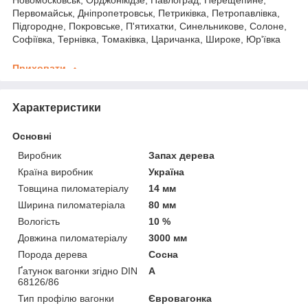
Новомосковськ, Орджонікідзе, Павлоград, Перещепине,
Первомайськ, Дніпропетровськ, Петриківка, Петропавлівка,
Підгородне, Покровське, П'ятихатки, Синельникове, Солоне,
Софіївка, Тернівка, Томаківка, Царичанка, Широке, Юр'ївка
Приховати
Характеристики
Основні
Виробник
Запах дерева
Країна виробник
Україна
Товщина пиломатеріалу
14 мм
Ширина пиломатеріала
80 мм
Вологість
10 %
Довжина пиломатеріалу
3000 мм
Порода дерева
Сосна
Ґатунок вагонки згідно DIN
А
68126/86
Тип профілю вагонки
Євровагонка