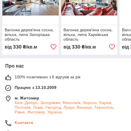
Вагонка дерев'яна сосна,
Вагонка дерев'яна сосна,
Ваго
вільха, липа Запорізька
вільха, липа Харківська
віль
область
область
обла
330
330
від
₴/кв.м
від
₴/кв.м
від
Про нас
100% позитивних з 6 відгуків за рік
Працює з 13.10.2009
м. Житомир
Київ, Дніпро, Запоріжжя, Миколаїв, Херсон, Харків,
Полтава, Львів, Ужгород, Луцьк, Вінниця, Тернопіль,
Рівне, Житомир, Україна
Контакти