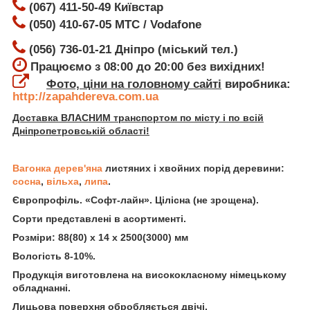
(067) 411-50-49 Київстар
(050) 410-67-05 МТС / Vodafone
(056) 736-01-21 Дніпро (міський тел.)
Працюємо з 08:00 до 20:00 без вихідних!
Фото, ціни на головному сайті
виробника:
http://zapahdereva.com.ua
Доставка ВЛАСНИМ транспортом по місту і по всій
Дніпропетровській області!
Вагонка дерев'яна
листяних і хвойних порід деревини:
сосна
,
вільха
,
липа
.
Європрофіль. «Софт-лайн». Цілісна (не зрощена).
Сорти представлені в асортименті.
Розміри: 88(80) х 14 х 2500(3000) мм
Вологість 8-10%.
Продукція виготовлена на висококласному німецькому
обладнанні.
Лицьова поверхня обробляється двічі.