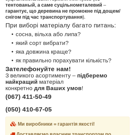
тентованый, а саме суцільнометалевий
–
гарантує, що
деревина не промокне
під дощем/
снігом
під час транспортування
).
При виборі матеріалу багато питань:
сосна, вільха або липа?
який сорт вибрати?
яка довжина краще?
як правильно порахувати кількість?
Зателефонуйте нам!
З великого асортименту
–
підберемо
найкращий
матеріал
конкретно
для Ваших умов
!
(067) 411-50-49
(050) 410-67-05
Ми виробники = гарантія якості!
Доставляємо власним транспортом по