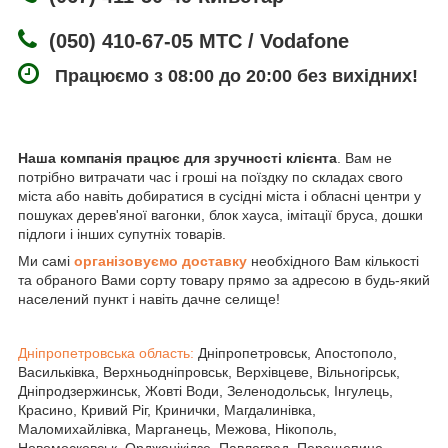
(050) 410-67-05 МТС / Vodafone
Працюємо з 08:00 до 20:00 без вихідних!
Наша компанія працює для зручності клієнта
. Вам не
потрібно витрачати час і гроші на поїздку по складах свого
міста або навіть добиратися в сусідні міста і обласні центри у
пошуках дерев'яної вагонки, блок хауса, імітації бруса, дошки
підлоги і інших супутніх товарів.
Ми самі
організовуємо доставку
необхідного Вам кількості
та обраного Вами сорту товару прямо за адресою в будь-який
населений пункт і навіть дачне селище!
Дніпропетровська область:
Дніпропетровськ, Апостополо,
Васильківка, Верхньодніпровськ, Верхівцеве, Вільногірськ,
Дніпродзержинськ, Жовті Води, Зеленодольськ, Інгулець,
Красино, Кривий Ріг, Кринички, Магдалинівка,
Маломихайлівка, Марганець, Межова, Нікополь,