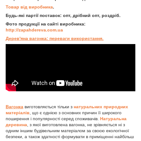
Товар від виробника
.
Будь-які партії поставок: опт, дрібний опт, роздріб.
Фото продукції на сайті виробника:
http://zapahdereva.com.ua
Дерев'яна вагонка: переваги використання.
Вагонка
виготовляється тільки з
натуральних природних
матеріалів
, що є однією з основних причин її широкого
поширення і популярності серед споживачів.
Натуральна
деревина
, з якої виготовлена вагонка, не зрівняється ні з
одним іншим будівельним матеріалом за своєю екологічної
безпеки, а також здатності формувати в приміщенні найбільш