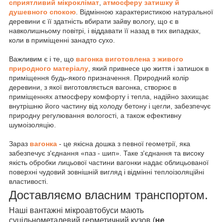
сприятливий мікроклімат
,
атмосферу затишку й
душевного спокою
. Відмінною характеристикою натуральної
деревини є її здатність вбирати зайву вологу, що є в
навколишньому повітрі, і віддавати її назад в тих випадках,
коли в приміщенні занадто сухо.
Важливим є і те, що
вагонка виготовлена з живого
природного матеріалу
, який привнесе цю життя і затишок в
приміщення будь-якого призначення. Природний колір
деревини, з якої виготовляється вагонка, створює в
приміщеннях атмосферу комфорту і тепла, надійно захищає
внутрішню його частину від холоду бетону і цегли, забезпечує
природну регулювання вологості, а також ефективну
шумоізоляцію.
Зараз
вагонка
- це якісна дошка з певної геометрії, яка
забезпечує з'єднання «паз - шип». Таке з'єднання та високу
якість обробки лицьової частини вагонки надає облицьованої
поверхні чудовий зовнішній вигляд і відмінні теплоізоляційні
властивості.
Доставляємо власним транспортом.
Наші вантажні мікроавтобуси мають
суцільнометалевий герметичний кузов (
не