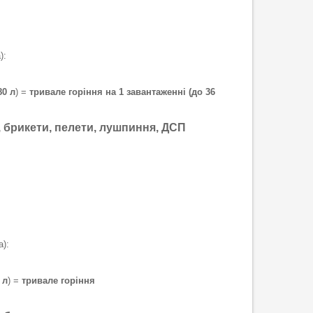
):
80 л
) =
тривале горіння на 1 завантаженні (до 36
и, брикети, пелети, лушпиння, ДСП
):
 л
) =
тривале горіння