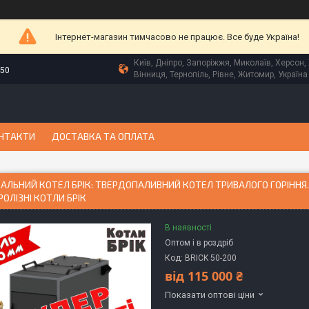
Інтернет-магазин тимчасово не працює. Все буде Україна!
Київ, Дніпро, Запоріжжя, Миколаїв, Херсон, 
-50
Вінниця, Тернопіль, Рівне, Житомир, Україна
НТАКТИ
ДОСТАВКА ТА ОПЛАТА
ЛЬНИЙ КОТЕЛ БРІК: ТВЕРДОПАЛИВНИЙ КОТЕЛ ТРИВАЛОГО ГОРІННЯ
РОЛІЗНІ КОТЛИ БРІК
В наявності
Оптом і в роздріб
Код:
BRICK 50-200
від
115 000 ₴
Показати оптові ціни