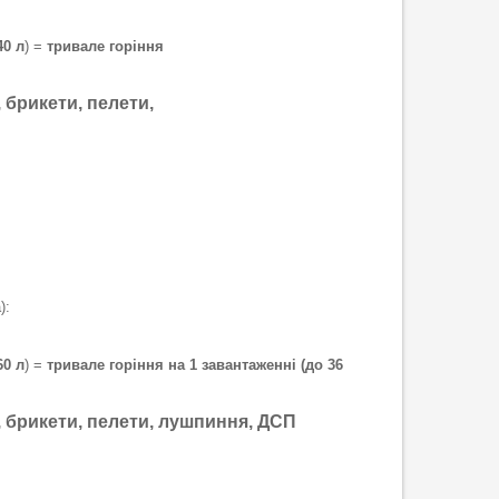
40 л
) =
тривале горіння
, брикети, пелети,
):
60 л
) =
тривале горіння на 1 завантаженні (до 36
и, брикети, пелети, лушпиння, ДСП