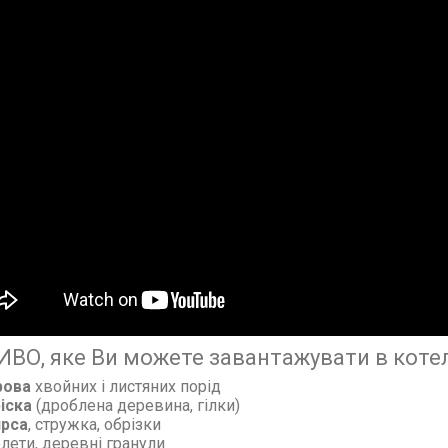
ВО, яке Ви можете завантажувати в котел
рова
хвойних і листяних порід
ріска
(дроблена деревина, гілки)
ирса
, стружка, обрізки
лети, деревні гранули