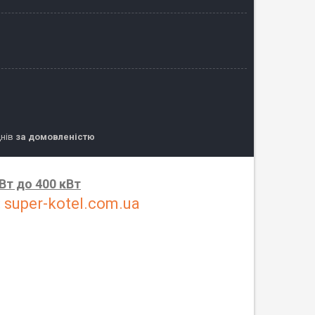
днів
за домовленістю
кВт до 400 кВт
:
super-kotel.com.ua