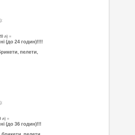
):
20 л
) =
 (до 24 годин)!!!!
брикети, пелети,
):
0 л
) =
і (до 36 годин)!!!
, брикети, пелети,