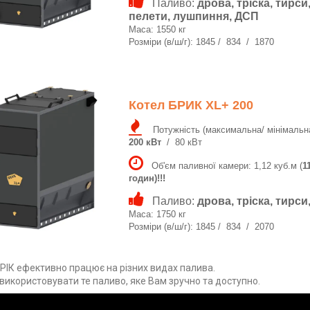
Паливо:
дрова, тріска, тирси
пелети, лушпиння, ДСП
Маса: 1550 кг
Розміри (в/ш/г): 1845 / 834 / 1870
Котел БРИК XL+ 200
Потужність (максимальна/ мінімальна
200 кВт
/ 80 кВт
Об'єм паливної камери: 1,12 куб.м (
1
годин)!!!
Паливо:
дрова, тріска, тирс
Маса: 1750 кг
Розміри (в/ш/г): 1845 / 834 / 2070
РІК ефективно працює на різних видах палива.
икористовувати те паливо, яке Вам зручно та доступно.