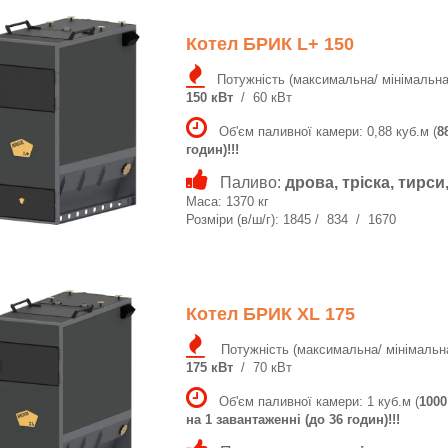
Котел БРИК L+ 150
Потужність (максимальна/ мінімальна
150 кВт
/ 60 кВт
Об'єм паливної камери: 0,88 куб.м (
8
годин)!!!
Паливо:
дрова, тріска, тирс
Маса: 1370 кг
Розміри (в/ш/г): 1845 / 834 / 1670
Котел БРИК XL 175
Потужність (максимальна/ мінімальна
175 кВт
/ 70 кВт
Об'єм паливної камери: 1 куб.м (
1000
на 1 завантаженні (до 36 годин)!!!