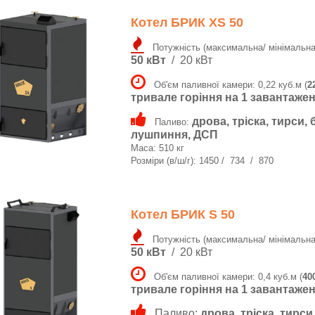
Котел БРИК XS 50
Потужність (максимальна/ мінімальна
50 кВт
/ 20 кВт
Об'єм паливної камери: 0,22 куб.м (
2
тривале горіння на 1 завантаженні
дрова, тріска, тирси, 
Паливо:
лушпиння, ДСП
Маса: 510 кг
Розміри (в/ш/г): 1450 / 734 / 870
Котел БРИК S 50
Потужність (максимальна/ мінімальна
50 кВт
/ 20 кВт
Об'єм паливної камери: 0,4 куб.м (
40
тривале горіння на 1 завантаженн
Паливо:
дрова, тріска, тирси