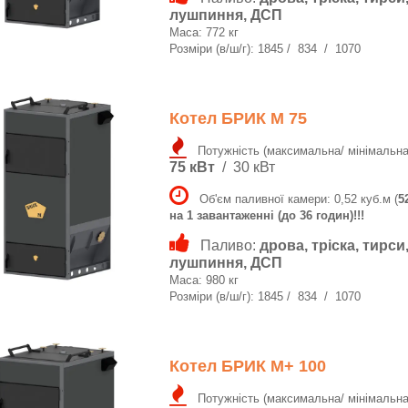
лушпиння, ДСП
Маса: 772 кг
Розміри (в/ш/г): 1845 / 834 / 1070
Котел БРИК M 75
Потужність (максимальна/ мінімальна
75 кВт
/ 30 кВт
Об'єм паливної камери: 0,52 куб.м (
5
на 1 завантаженні (до 36 годин)!!!
Паливо:
дрова, тріска, тирси
лушпиння, ДСП
Маса: 980 кг
Розміри (в/ш/г): 1845 / 834 / 1070
Котел БРИК M+ 100
Потужність (максимальна/ мінімальна