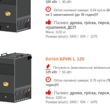
100 кВт
/ 40 кВт
Об'єм паливної камери: 0,64 куб.м (
6
на 1 завантаженні (до 36 годин)!!!
Паливо:
дрова, тріска, тирси
лушпиння, ДСП
Маса: 1132 кг
Розміри (в/ш/г): 1845 / 834 / 1270
Котел БРИК L 125
Потужність (максимальна/ мінімальна
125 кВт
/ 50 кВт
Об'єм паливної камери: 0,76 куб.м (
7
годин)!!!
Паливо:
дрова, тріска, тирс
Маса: 1250 кг
Розміри (в/ш/г): 1845 / 834 / 1470