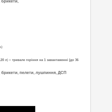
, брикети,
):
120 л
) =
тривале горіння на 1 завантаженні (до 36
и, брикети, пелети, лушпиння, ДСП