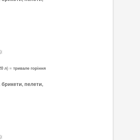
):
20 л
) =
тривале горіння
, брикети, пелети,
):