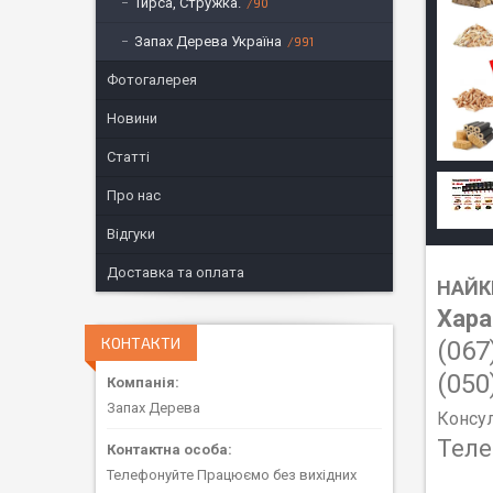
Тирса, Стружка.
90
Запах Дерева Україна
991
Фотогалерея
Новини
Статті
Про нас
Відгуки
Доставка та оплата
НАЙКР
Хара
КОНТАКТИ
(067
(050
Запах Дерева
Консул
Теле
Телефонуйте Працюємо без вихідних