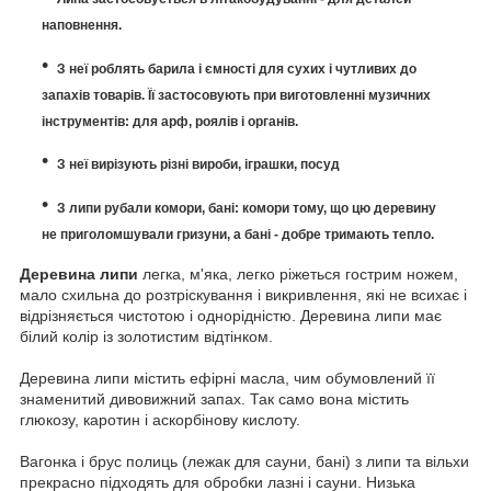
наповнення.
З неї роблять барила і ємності для сухих і чутливих до
запахів товарів.
Її застосовують при виготовленні музичних
інструментів: для арф, роялів і органів.
З неї вирізують різні вироби, іграшки, посуд
З липи рубали комори, бані: комори тому, що цю деревину
не приголомшували гризуни, а бані - добре тримають тепло.
Деревина липи
легка, м'яка, легко ріжеться гострим ножем,
мало схильна до розтріскування і викривлення, які не всихає і
відрізняється чистотою і однорідністю.
Деревина липи має
білий колір із золотистим відтінком.
Деревина липи містить ефірні масла, чим обумовлений її
знаменитий дивовижний запах.
Так само вона містить
глюкозу, каротин і аскорбінову кислоту.
Вагонка і брус полиць (лежак для сауни, бані) з липи та вільхи
прекрасно підходять для обробки лазні і сауни.
Низька