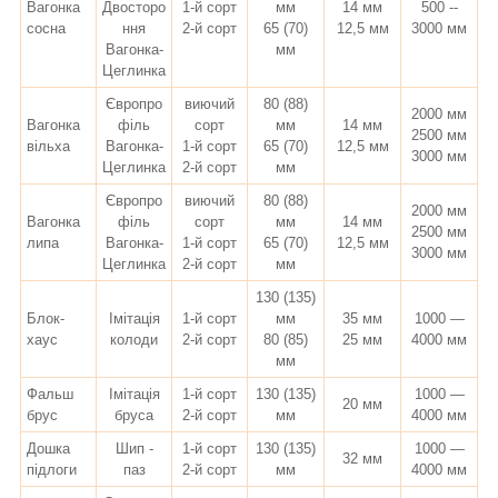
Вагонка
Двосторо
1-й сорт
мм
14 мм
500 --
сосна
ння
2-й сорт
65 (70)
12,5 мм
3000 мм
Вагонка-
мм
Цеглинка
Європро
виючий
80 (88)
2000 мм
Вагонка
філь
сорт
мм
14 мм
2500 мм
вільха
Вагонка-
1-й сорт
65 (70)
12,5 мм
3000 мм
Цеглинка
2-й сорт
мм
Європро
виючий
80 (88)
2000 мм
Вагонка
філь
сорт
мм
14 мм
2500 мм
липа
Вагонка-
1-й сорт
65 (70)
12,5 мм
3000 мм
Цеглинка
2-й сорт
мм
130 (135)
Блок-
Імітація
1-й сорт
мм
35 мм
1000 —
хаус
колоди
2-й сорт
80 (85)
25 мм
4000 мм
мм
Фальш
Імітація
1-й сорт
130 (135)
1000 —
20 мм
брус
бруса
2-й сорт
мм
4000 мм
Дошка
Шип -
1-й сорт
130 (135)
1000 —
32 мм
підлоги
паз
2-й сорт
мм
4000 мм