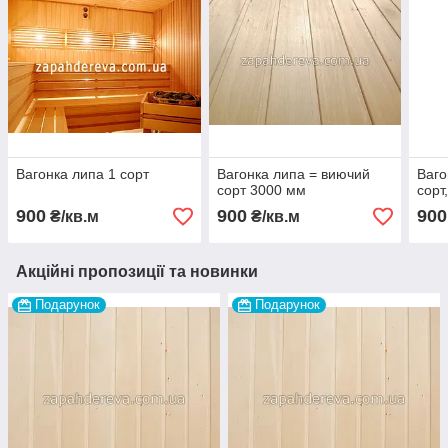
Вагонка липа 1 сорт
Вагонка липа = виючий
Ваго
сорт 3000 мм
сорт
900
900
900
₴/кв.м
₴/кв.м
Акційні пропозиції та новинки
Подарунок
Подарунок