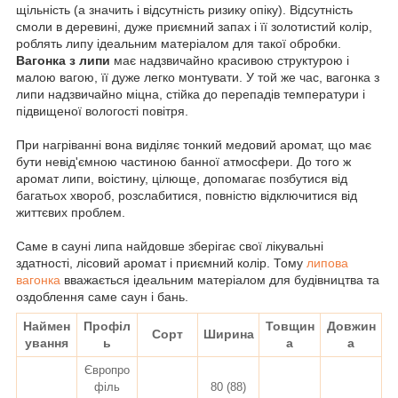
щільність (а значить і відсутність ризику опіку). Відсутність
смоли в деревині, дуже приємний запах і її золотистий колір,
роблять липу ідеальним матеріалом для такої обробки.
Вагонка з липи
має надзвичайно красивою структурою і
малою вагою, її дуже легко монтувати.
У той же час, вагонка з
липи надзвичайно міцна, стійка до перепадів температури і
підвищеної вологості повітря.
При нагріванні вона виділяє тонкий медовий аромат, що має
бути невід'ємною частиною банної атмосфери.
До того ж
аромат липи, воістину, цілюще, допомагає позбутися від
багатьох хвороб, розслабитися, повністю відключитися від
життєвих проблем.
Саме в сауні липа найдовше зберігає свої лікувальні
здатності, лісовий аромат і приємний колір. Т
ому
липова
вагонка
вважається ідеальним матеріалом для будівництва та
оздоблення саме саун і бань.
Наймен
Профіл
Товщин
Довжин
Сорт
Ширина
ування
ь
а
а
Європро
філь
80 (88)