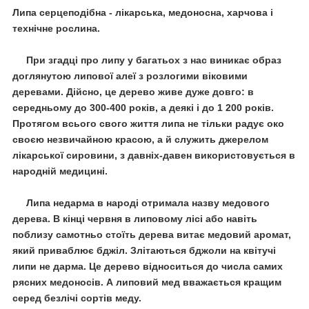
Липа серцеподібна -
лікарська, медоносна, харчова і
технічне рослина
.
При згадці про липу у багатьох з нас виникає образ
доглянутою липової алеї з розлогими віковими
деревами.
Дійсно, це дерево живе дуже довго: в
середньому до 300-400 років, а деякі і до 1 200 років.
Протягом всього свого життя липа не тільки радує око
своєю незвичайною красою, а й служить джерелом
лікарської сировини, з давніх-давен використовується в
народній медицині.
Липа недарма в народі отримала назву
медового
дерева
.
В кінці червня в липовому лісі або навіть
поблизу самотньо стоїть дерева витає медовий аромат,
який приваблює бджіл.
Злітаються бджоли на квітучі
липи не дарма.
Це дерево відноситься до числа самих
рясних медоносів.
А
липовий мед
вважається кращим
серед безлічі сортів меду.