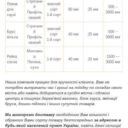
Строгани
Лежак
виючий
й
500 --
для
сорт
80 мм
25 мм
Профіль
3000 мм
сауні
1-й сорт
ований
Строгани
виючий
Брус
й
500 --
сорт
40 мм
25 мм
вільха
Профіль
3000 мм
1-й сорт
ований
Монтажн
Рейка
а
1500 —
1-й сорт
40 мм
20 мм
сосна
Пиляна,
3000 мм
суха
Наша компанія працює для зручності клієнта. Вам не
потрібно витрачати час і гроші на поїздку по складах свого
міста або навіть добиратися в сусідні міста і обласні
центри в пошуках дерев'яної вагонки, блок хауса, імітації
бруса, дошки підлоги і інших супутніх товарів.
Ми виконуємо доставку
необхідного Вам кількості і
обраного Вами сорту товару безпосередньо
за адресою в
будь-який населений пункт України
, навіть дачні селища!