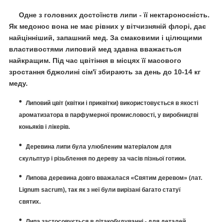
Одне з головних достоїнств липи - її нектароносність.
Як медонос вона не має рівних у вітчизняній флорі, дає
найцінніший, запашний мед.
За смаковими і цілющими
властивостями липовий мед здавна вважається
найкращим.
Під час цвітіння в місцях її масового
зростання бджолині сім'ї збирають за день до 10-14 кг
меду.
Липовий цвіт (квітки і приквітки) використовується в якості
ароматизатора в парфумерної промисловості, у виробництві
коньяків і лікерів.
Деревина липи була улюбленим матеріалом для
скульптур і різьблення по дереву за часів пізньої готики.
Липова деревина
довго вважалася «
Святим деревом
» (лат.
Lignum sacrum), так як з неї були вирізані багато статуї
святих.
Липа застосовується в літакобудуванні - для деталей