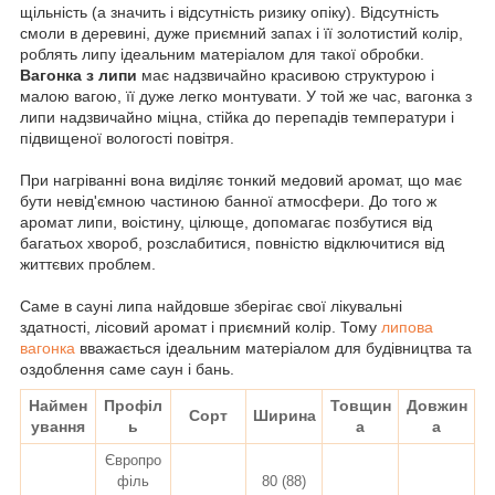
щільність (а значить і відсутність ризику опіку). Відсутність
смоли в деревині, дуже приємний запах і її золотистий колір,
роблять липу ідеальним матеріалом для такої обробки.
Вагонка з липи
має надзвичайно красивою структурою і
малою вагою, її дуже легко монтувати.
У той же час, вагонка з
липи надзвичайно міцна, стійка до перепадів температури і
підвищеної вологості повітря.
При нагріванні вона виділяє тонкий медовий аромат, що має
бути невід'ємною частиною банної атмосфери.
До того ж
аромат липи, воістину, цілюще, допомагає позбутися від
багатьох хвороб, розслабитися, повністю відключитися від
життєвих проблем.
Саме в сауні липа найдовше зберігає свої лікувальні
здатності, лісовий аромат і приємний колір. Т
ому
липова
вагонка
вважається ідеальним матеріалом для будівництва та
оздоблення саме саун і бань.
Наймен
Профіл
Товщин
Довжин
Сорт
Ширина
ування
ь
а
а
Європро
філь
80 (88)