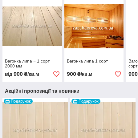
Вагонка липа = 1 сорт
Вагонка липа 1 сорт
Ваго
2000 мм
сорт
900
900
900
від
₴/кв.м
₴/кв.м
Акційні пропозиції та новинки
Подарунок
Подарунок