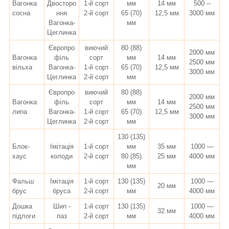
Вагонка
Двосторо
1-й сорт
мм
14 мм
500 --
сосна
ння
2-й сорт
65 (70)
12,5 мм
3000 мм
Вагонка-
мм
Цеглинка
Європро
виючий
80 (88)
2000 мм
Вагонка
філь
сорт
мм
14 мм
2500 мм
вільха
Вагонка-
1-й сорт
65 (70)
12,5 мм
3000 мм
Цеглинка
2-й сорт
мм
Європро
виючий
80 (88)
2000 мм
Вагонка
філь
сорт
мм
14 мм
2500 мм
липа
Вагонка-
1-й сорт
65 (70)
12,5 мм
3000 мм
Цеглинка
2-й сорт
мм
130 (135)
Блок-
Імітація
1-й сорт
мм
35 мм
1000 —
хаус
колоди
2-й сорт
80 (85)
25 мм
4000 мм
мм
Фальш
Імітація
1-й сорт
130 (135)
1000 —
20 мм
брус
бруса
2-й сорт
мм
4000 мм
Дошка
Шип -
1-й сорт
130 (135)
1000 —
32 мм
підлоги
паз
2-й сорт
мм
4000 мм