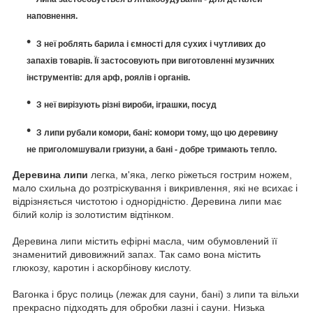
наповнення.
З неї роблять барила і ємності для сухих і чутливих до
запахів товарів.
Її застосовують при виготовленні музичних
інструментів: для арф, роялів і органів.
З неї вирізують різні вироби, іграшки, посуд
З липи рубали комори, бані: комори тому, що цю деревину
не приголомшували гризуни, а бані - добре тримають тепло.
Деревина липи
легка, м'яка, легко ріжеться гострим ножем,
мало схильна до розтріскування і викривлення, які не всихає і
відрізняється чистотою і однорідністю.
Деревина липи має
білий колір із золотистим відтінком.
Деревина липи містить ефірні масла, чим обумовлений її
знаменитий дивовижний запах.
Так само вона містить
глюкозу, каротин і аскорбінову кислоту.
Вагонка і брус полиць (лежак для сауни, бані) з липи та вільхи
прекрасно підходять для обробки лазні і сауни.
Низька