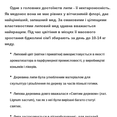
Одне з головних достоїнств липи - її нектароносність.
Як медонос вона не має рівних у вітчизняній флорі, дає
найцінніший, запашний мед.
За смаковими і цілющими
властивостями липовий мед здавна вважається
найкращим.
Під час цвітіння в місцях її масового
зростання бджолині сім'ї збирають за день до 10-14 кг
меду.
Липовий цвіт (квітки і приквітки) використовується в якості
ароматизатора в парфумерної промисловості, у виробництві
коньяків і лікерів.
Деревина липи була улюбленим матеріалом для
скульптур і різьблення по дереву за часів пізньої готики.
Липова деревина
довго вважалася «
Святим деревом
» (лат.
Lignum sacrum), так як з неї були вирізані багато статуї
святих.
Липа застосовується в літакобудуванні - для деталей