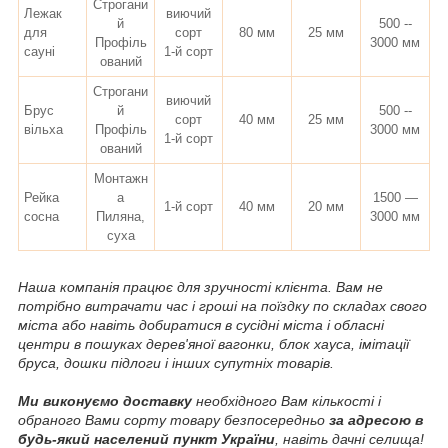
Строгани
Лежак
виючий
й
500 --
для
сорт
80 мм
25 мм
Профіль
3000 мм
сауні
1-й сорт
ований
Строгани
виючий
Брус
й
500 --
сорт
40 мм
25 мм
вільха
Профіль
3000 мм
1-й сорт
ований
Монтажн
Рейка
а
1500 —
1-й сорт
40 мм
20 мм
сосна
Пиляна,
3000 мм
суха
Наша компанія працює для зручності клієнта. Вам не
потрібно витрачати час і гроші на поїздку по складах свого
міста або навіть добиратися в сусідні міста і обласні
центри в пошуках дерев'яної вагонки, блок хауса, імітації
бруса, дошки підлоги і інших супутніх товарів.
Ми виконуємо доставку
необхідного Вам кількості і
обраного Вами сорту товару безпосередньо
за адресою в
будь-який населений пункт України
, навіть дачні селища!