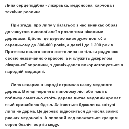
Липа серцеподібна -
лікарська, медоносна, харчова і
технічне рослина
.
При згадці про липу у багатьох з нас виникає образ
доглянутою липової алеї з розлогими віковими
деревами.
Дійсно, це дерево живе дуже довго: в
середньому до 300-400 років, а деякі і до 1 200 років.
Протягом всього свого життя липа не тільки радує око
своєю незвичайною красою, а й служить джерелом
лікарської сировини, з давніх-давен використовується в
народній медицині.
Липа недарма в народі отримала назву
медового
дерева
.
В кінці червня в липовому лісі або навіть
поблизу самотньо стоїть дерева витає медовий аромат,
який приваблює бджіл.
Злітаються бджоли на квітучі
липи не дарма.
Це дерево відноситься до числа самих
рясних медоносів.
А
липовий мед
вважається кращим
серед безлічі сортів меду.