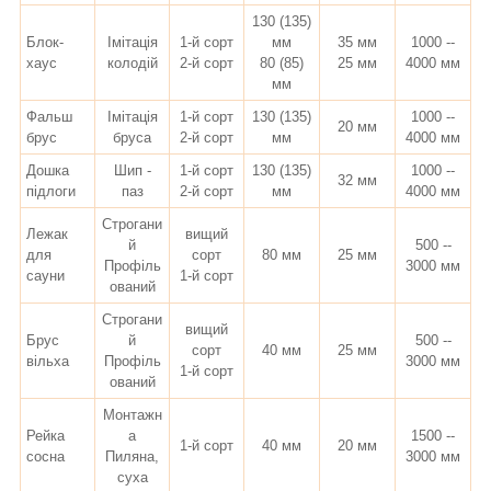
130 (135)
Блок-
Імітація
1-й сорт
мм
35 мм
1000 --
хаус
колодій
2-й сорт
80 (85)
25 мм
4000 мм
мм
Фальш
Імітація
1-й сорт
130 (135)
1000 --
20 мм
брус
бруса
2-й сорт
мм
4000 мм
Дошка
Шип -
1-й сорт
130 (135)
1000 --
32 мм
підлоги
паз
2-й сорт
мм
4000 мм
Строгани
Лежак
вищий
й
500 --
для
сорт
80 мм
25 мм
Профіль
3000 мм
сауни
1-й сорт
ований
Строгани
вищий
Брус
й
500 --
сорт
40 мм
25 мм
вільха
Профіль
3000 мм
1-й сорт
ований
Монтажн
Рейка
а
1500 --
1-й сорт
40 мм
20 мм
сосна
Пиляна,
3000 мм
суха