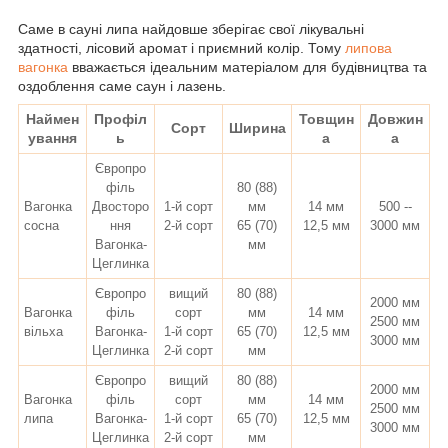
Саме в сауні липа найдовше зберігає свої лікувальні
здатності, лісовий аромат і приємний колір. Т
ому
липова
вагонка
вважається ідеальним матеріалом для будівництва та
оздоблення саме саун і лазень.
Наймен
Профіл
Товщин
Довжин
Сорт
Ширина
ування
ь
а
а
Європро
філь
80 (88)
Вагонка
Двосторо
1-й сорт
мм
14 мм
500 --
сосна
ння
2-й сорт
65 (70)
12,5 мм
3000 мм
Вагонка-
мм
Цеглинка
Європро
вищий
80 (88)
2000 мм
Вагонка
філь
сорт
мм
14 мм
2500 мм
вільха
Вагонка-
1-й сорт
65 (70)
12,5 мм
3000 мм
Цеглинка
2-й сорт
мм
Європро
вищий
80 (88)
2000 мм
Вагонка
філь
сорт
мм
14 мм
2500 мм
липа
Вагонка-
1-й сорт
65 (70)
12,5 мм
3000 мм
Цеглинка
2-й сорт
мм