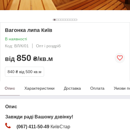
Вагонка липа Київ
В наявності
Код: ВЛ/К/01
Опт і роздріб
850
від
₴/кв.м
840 ₴
від 500 кв.м
Опис
Характеристики
Доставка
Оплата
Умови п
Опис
Завжди раді Вашому дзвінку!
(067) 411-50-49
КиївСтар