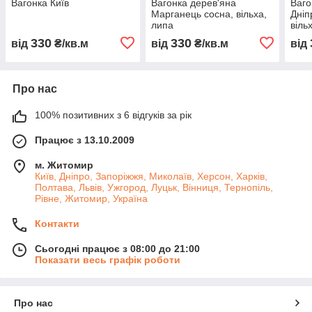
Вагонка Київ
Вагонка дерев'яна
Ваго
Марганець сосна, вільха,
Дніп
липа
віль
330
330
від
₴/кв.м
від
₴/кв.м
від
Про нас
100% позитивних з 6 відгуків за рік
Працює з 13.10.2009
м. Житомир
Київ, Дніпро, Запоріжжя, Миколаїв, Херсон, Харків,
Полтава, Львів, Ужгород, Луцьк, Вінниця, Тернопіль,
Рівне, Житомир, Україна
Контакти
Сьогодні працює з 08:00 до 21:00
Показати весь графік роботи
Про нас