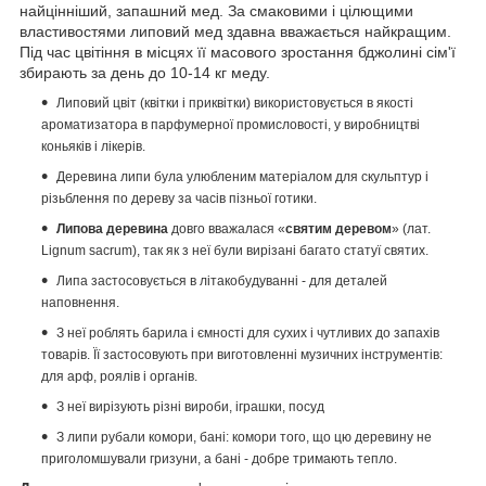
найцінніший, запашний мед.
За смаковими і цілющими
властивостями липовий мед здавна вважається найкращим.
Під час цвітіння в місцях її масового зростання бджолині сім'ї
збирають за день до 10-14 кг меду.
Липовий цвіт (квітки і приквітки) використовується в якості
ароматизатора в парфумерної промисловості, у виробництві
коньяків і лікерів.
Деревина липи була улюбленим матеріалом для скульптур і
різьблення по дереву за часів пізньої готики.
Липова деревина
довго вважалася «
святим деревом
» (лат.
Lignum sacrum), так як з неї були вирізані багато статуї святих.
Липа застосовується в літакобудуванні - для деталей
наповнення.
З неї роблять барила і ємності для сухих і чутливих до запахів
товарів.
Її застосовують при виготовленні музичних інструментів:
для арф, роялів і органів.
З неї вирізують різні вироби, іграшки, посуд
З липи рубали комори, бані: комори того, що цю деревину не
приголомшували гризуни, а бані - добре тримають тепло.