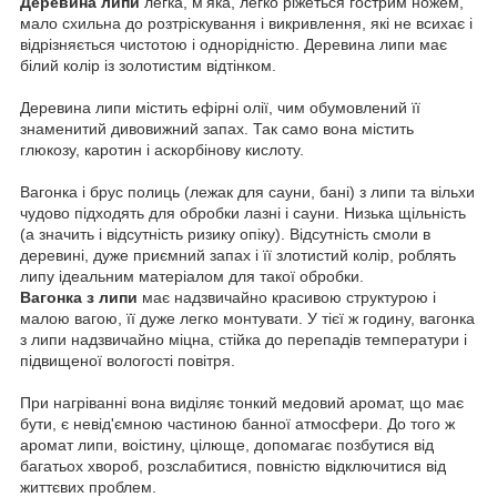
Деревина липи
легка, м'яка, легко ріжеться гострим ножем,
мало схильна до розтріскування і викривлення, які не всихає і
відрізняється чистотою і однорідністю.
Деревина липи має
білий колір із золотистим відтінком.
Деревина липи містить ефірні олії, чим обумовлений її
знаменитий дивовижний запах.
Так само вона містить
глюкозу, каротин і аскорбінову кислоту.
Вагонка і брус полиць (лежак для сауни, бані) з липи та вільхи
чудово підходять для обробки лазні і сауни.
Низька щільність
(а значить і відсутність ризику опіку). Відсутність смоли в
деревині, дуже приємний запах і її злотистий колір, роблять
липу ідеальним матеріалом для такої обробки.
Вагонка з липи
має надзвичайно красивою структурою і
малою вагою, її дуже легко монтувати.
У тієї ж годину, вагонка
з липи надзвичайно міцна, стійка до перепадів температури і
підвищеної вологості повітря.
При нагріванні вона виділяє тонкий медовий аромат, що має
бути, є невід'ємною частиною банної атмосфери.
До того ж
аромат липи, воістину, цілюще, допомагає позбутися від
багатьох хвороб, розслабитися, повністю відключитися від
життєвих проблем.