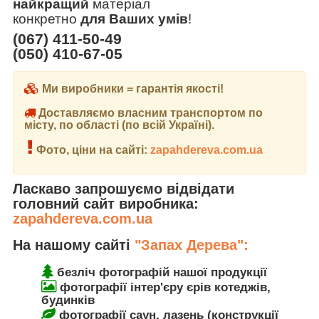
найкращий
матеріал
конкретно
для Ваших умів
!
(067) 411-50-49
(050) 410-67-05
Ми виробники = гарантія якості!
Доставляємо власним транспортом по
місту, по області (по всій Україні).
Фото, ціни на сайті:
zapahdereva.com.ua
Ласкаво запрошуємо відвідати
головний сайт виробника:
zapahdereva.com.ua
На нашому сайті
"Запах Дерева":
безліч фотографій нашої продукції
фотографії інтер'єру єрів котеджів,
будинків
фотографії саун, лазень (конструкції