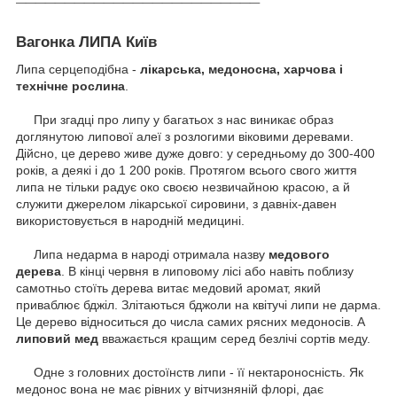
Вагонка ЛИПА Київ
Липа серцеподібна -
лікарська, медоносна, харчова і
технічне рослина
.
При згадці про липу у багатьох з нас виникає образ
доглянутою липової алеї з розлогими віковими деревами.
Дійсно, це дерево живе дуже довго: у середньому до 300-400
років, а деякі і до 1 200 років.
Протягом всього свого життя
липа не тільки радує око своєю незвичайною красою, а й
служити джерелом лікарської сировини, з давніх-давен
використовується в народній медицині.
Липа недарма в народі отримала назву
медового
дерева
.
В кінці червня в липовому лісі або навіть поблизу
самотньо стоїть дерева витає медовий аромат, який
приваблює бджіл.
Злітаються бджоли на квітучі липи не дарма.
Це дерево відноситься до числа самих рясних медоносів.
А
липовий мед
вважається кращим серед безлічі сортів меду.
Одне з головних достоїнств липи - її нектароносність.
Як
медонос вона не має рівних у вітчизняній флорі, дає