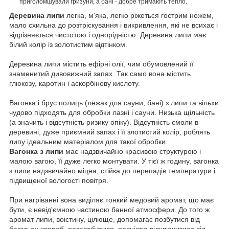
приголомшували гризуни, а бані - добре тримають тепло.
Деревина липи
легка, м'яка, легко ріжеться гострим ножем,
мало схильна до розтріскування і викривлення, які не всихає і
відрізняється чистотою і однорідністю.
Деревина липи має
білий колір із золотистим відтінком.
Деревина липи містить ефірні олії, чим обумовлений її
знаменитий дивовижний запах.
Так само вона містить
глюкозу, каротин і аскорбінову кислоту.
Вагонка і брус полиць (лежак для сауни, бані) з липи та вільхи
чудово підходять для обробки лазні і сауни.
Низька щільність
(а значить і відсутність ризику опіку). Відсутність смоли в
деревині, дуже приємний запах і її злотистий колір, роблять
липу ідеальним матеріалом для такої обробки.
Вагонка з липи
має надзвичайно красивою структурою і
малою вагою, її дуже легко монтувати.
У тієї ж годину, вагонка
з липи надзвичайно міцна, стійка до перепадів температури і
підвищеної вологості повітря.
При нагріванні вона виділяє тонкий медовий аромат, що має
бути, є невід'ємною частиною банної атмосфери.
До того ж
аромат липи, воістину, цілюще, допомагає позбутися від
багатьох хвороб, розслабитися, повністю відключитися від