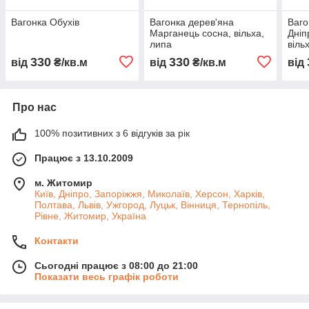
Вагонка Обухів
Вагонка дерев'яна
Ваго
Марганець сосна, вільха,
Дніп
липа
віль
330
330
від
₴/кв.м
від
₴/кв.м
від
Про нас
100% позитивних з 6 відгуків за рік
Працює з 13.10.2009
м. Житомир
Київ, Дніпро, Запоріжжя, Миколаїв, Херсон, Харків,
Полтава, Львів, Ужгород, Луцьк, Вінниця, Тернопіль,
Рівне, Житомир, Україна
Контакти
Сьогодні працює з 08:00 до 21:00
Показати весь графік роботи