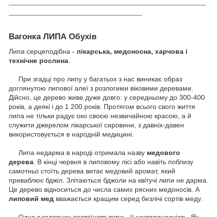
_____________________________________
_________________________
Вагонка ЛИПА Обухів
Липа серцеподібна -
лікарська, медоносна, харчова і
технічне рослина
.
При згадці про липу у багатьох з нас виникає образ
доглянутою липової алеї з розлогими віковими деревами.
Дійсно, це дерево живе дуже довго: у середньому до 300-400
років, а деякі і до 1 200 років.
Протягом всього свого життя
липа не тільки радує око своєю незвичайною красою, а й
служити джерелом лікарської сировини, з давніх-давен
використовується в народній медицині.
Липа недарма в народі отримала назву
медового
дерева
.
В кінці червня в липовому лісі або навіть поблизу
самотньо стоїть дерева витає медовий аромат, який
приваблює бджіл.
Злітаються бджоли на квітучі липи не дарма.
Це дерево відноситься до числа самих рясних медоносів.
А
липовий мед
вважається кращим серед безлічі сортів меду.
Одне з головних достоїнств липи - її нектароносність.
Як