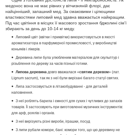
медонос вона не має рівних у вітчизняній флорі, дає
найцінніший, запашний мед.
За смаковими і цілющими
властивостями липовий мед здавна вважається найкращим.
Під час цвітіння в місцях її масового зростання бджолині сім'ї
збирають за день до 10-14 кг меду.
Липовий цвіт (квітки і приквітки) використовується в якості
ароматизатора в парфумерної промисловості, у виробництві
коньяків і лікерів.
Деревина липи була улюбленим матеріалом для скульптур і
різьблення по дереву за часів пізньої готики.
Липова деревина
довго вважалася «
святим деревом
» (лат.
Lignum sacrum), так як з неї були вирізані багато статуї святих.
Липа застосовується в літакобудуванні - для деталей
наповнення.
З неї роблять барила і ємності для сухих і чутливих до запахів
товарів.
Її застосовують при виготовленні музичних інструментів:
для арф, роялів і органів.
З неї вирізують різні вироби, іграшки, посуд
З липи рубали комори, бані: комори того, що цю деревину не