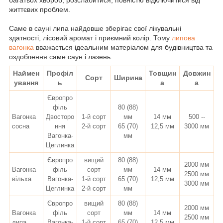
життєвих проблем.
Саме в сауні липа найдовше зберігає свої лікувальні
здатності, лісовий аромат і приємний колір. Т
ому
липова
вагонка
вважається ідеальним матеріалом для будівництва та
оздоблення саме саун і лазень.
Наймен
Профіл
Товщин
Довжин
Сорт
Ширина
ування
ь
а
а
Європро
філь
80 (88)
Вагонка
Двосторо
1-й сорт
мм
14 мм
500 --
сосна
ння
2-й сорт
65 (70)
12,5 мм
3000 мм
Вагонка-
мм
Цеглинка
Європро
вищий
80 (88)
2000 мм
Вагонка
філь
сорт
мм
14 мм
2500 мм
вільха
Вагонка-
1-й сорт
65 (70)
12,5 мм
3000 мм
Цеглинка
2-й сорт
мм
Європро
вищий
80 (88)
2000 мм
Вагонка
філь
сорт
мм
14 мм
2500 мм
липа
Вагонка-
1-й сорт
65 (70)
12,5 мм