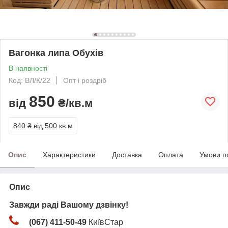
Вагонка липа Обухів
В наявності
Код: ВЛ/К/22
Опт і роздріб
850
від
₴/кв.м
840 ₴
від 500 кв.м
Опис
Характеристики
Доставка
Оплата
Умови п
Опис
Завжди раді Вашому дзвінку!
(067) 411-50-49
КиївСтар