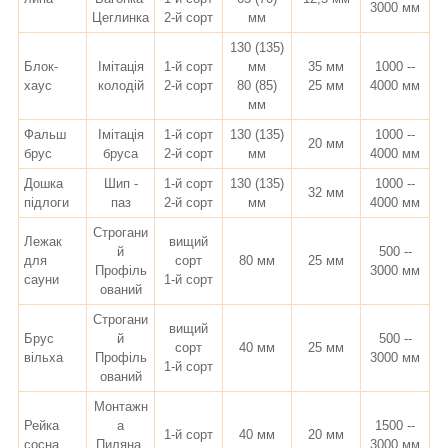
3000 мм
Цеглинка
2-й сорт
мм
130 (135)
Блок-
Імітація
1-й сорт
мм
35 мм
1000 --
хаус
колодій
2-й сорт
80 (85)
25 мм
4000 мм
мм
Фальш
Імітація
1-й сорт
130 (135)
1000 --
20 мм
брус
бруса
2-й сорт
мм
4000 мм
Дошка
Шип -
1-й сорт
130 (135)
1000 --
32 мм
підлоги
паз
2-й сорт
мм
4000 мм
Строгани
Лежак
вищий
й
500 --
для
сорт
80 мм
25 мм
Профіль
3000 мм
сауни
1-й сорт
ований
Строгани
вищий
Брус
й
500 --
сорт
40 мм
25 мм
вільха
Профіль
3000 мм
1-й сорт
ований
Монтажн
Рейка
а
1500 --
1-й сорт
40 мм
20 мм
сосна
Пиляна,
3000 мм