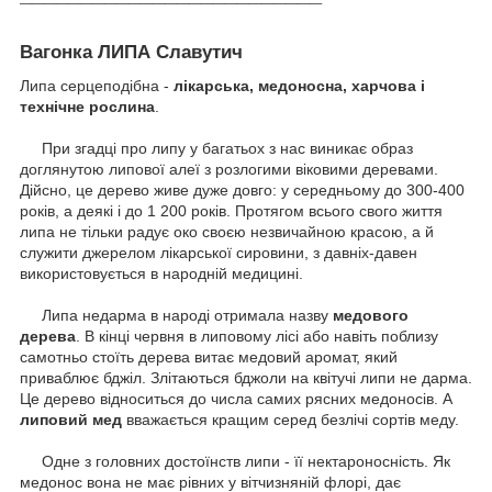
Вагонка ЛИПА Славутич
Липа серцеподібна -
лікарська, медоносна, харчова і
технічне рослина
.
При згадці про липу у багатьох з нас виникає образ
доглянутою липової алеї з розлогими віковими деревами.
Дійсно, це дерево живе дуже довго: у середньому до 300-400
років, а деякі і до 1 200 років.
Протягом всього свого життя
липа не тільки радує око своєю незвичайною красою, а й
служити джерелом лікарської сировини, з давніх-давен
використовується в народній медицині.
Липа недарма в народі отримала назву
медового
дерева
.
В кінці червня в липовому лісі або навіть поблизу
самотньо стоїть дерева витає медовий аромат, який
приваблює бджіл.
Злітаються бджоли на квітучі липи не дарма.
Це дерево відноситься до числа самих рясних медоносів.
А
липовий мед
вважається кращим серед безлічі сортів меду.
Одне з головних достоїнств липи - її нектароносність.
Як
медонос вона не має рівних у вітчизняній флорі, дає