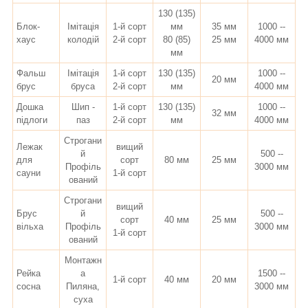
130 (135)
Блок-
Імітація
1-й сорт
мм
35 мм
1000 --
хаус
колодій
2-й сорт
80 (85)
25 мм
4000 мм
мм
Фальш
Імітація
1-й сорт
130 (135)
1000 --
20 мм
брус
бруса
2-й сорт
мм
4000 мм
Дошка
Шип -
1-й сорт
130 (135)
1000 --
32 мм
підлоги
паз
2-й сорт
мм
4000 мм
Строгани
Лежак
вищий
й
500 --
для
сорт
80 мм
25 мм
Профіль
3000 мм
сауни
1-й сорт
ований
Строгани
вищий
Брус
й
500 --
сорт
40 мм
25 мм
вільха
Профіль
3000 мм
1-й сорт
ований
Монтажн
Рейка
а
1500 --
1-й сорт
40 мм
20 мм
сосна
Пиляна,
3000 мм
суха