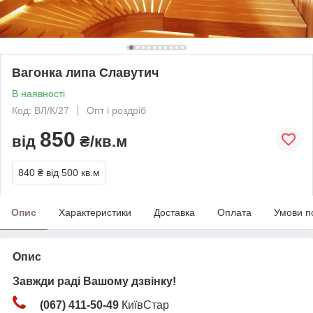
Вагонка липа Славутич
В наявності
Код: ВЛ/К/27
Опт і роздріб
850
від
₴/кв.м
840 ₴
від 500 кв.м
Опис
Характеристики
Доставка
Оплата
Умови п
Опис
Завжди раді Вашому дзвінку!
(067) 411-50-49
КиївСтар