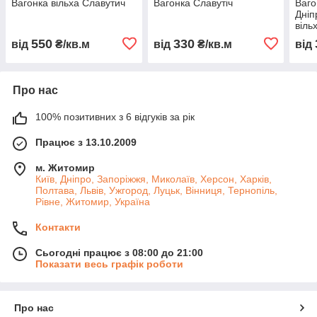
Вагонка вільха Славутич
Вагонка Славутіч
Ваго
Дніп
віль
550
330
від
₴/кв.м
від
₴/кв.м
від
Про нас
100% позитивних з 6 відгуків за рік
Працює з 13.10.2009
м. Житомир
Київ, Дніпро, Запоріжжя, Миколаїв, Херсон, Харків,
Полтава, Львів, Ужгород, Луцьк, Вінниця, Тернопіль,
Рівне, Житомир, Україна
Контакти
Сьогодні працює з 08:00 до 21:00
Показати весь графік роботи
Про нас