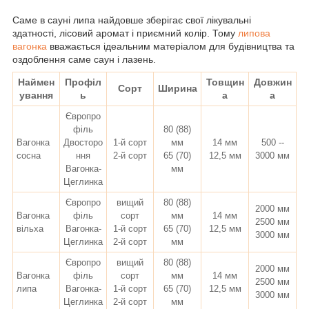
Саме в сауні липа найдовше зберігає свої лікувальні
здатності, лісовий аромат і приємний колір. Т
ому
липова
вагонка
вважається ідеальним матеріалом для будівництва та
оздоблення саме саун і лазень.
Наймен
Профіл
Товщин
Довжин
Сорт
Ширина
ування
ь
а
а
Європро
філь
80 (88)
Вагонка
Двосторо
1-й сорт
мм
14 мм
500 --
сосна
ння
2-й сорт
65 (70)
12,5 мм
3000 мм
Вагонка-
мм
Цеглинка
Європро
вищий
80 (88)
2000 мм
Вагонка
філь
сорт
мм
14 мм
2500 мм
вільха
Вагонка-
1-й сорт
65 (70)
12,5 мм
3000 мм
Цеглинка
2-й сорт
мм
Європро
вищий
80 (88)
2000 мм
Вагонка
філь
сорт
мм
14 мм
2500 мм
липа
Вагонка-
1-й сорт
65 (70)
12,5 мм
3000 мм
Цеглинка
2-й сорт
мм