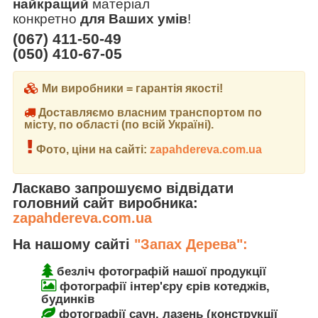
найкращий
матеріал
конкретно
для Ваших умів
!
(067) 411-50-49
(050) 410-67-05
Ми виробники = гарантія якості!
Доставляємо власним транспортом по
місту, по області (по всій Україні).
Фото, ціни на сайті:
zapahdereva.com.ua
Ласкаво запрошуємо відвідати
головний сайт виробника:
zapahdereva.com.ua
На нашому сайті
"Запах Дерева":
безліч фотографій нашої продукції
фотографії інтер'єру єрів котеджів,
будинків
фотографії саун, лазень (конструкції