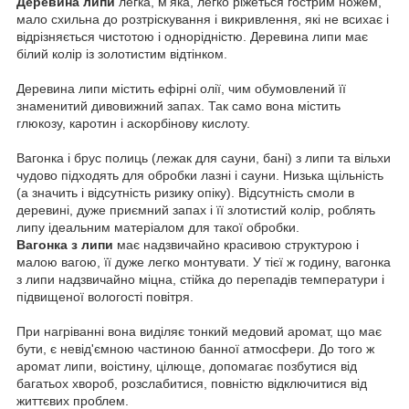
Деревина липи
легка, м'яка, легко ріжеться гострим ножем,
мало схильна до розтріскування і викривлення, які не всихає і
відрізняється чистотою і однорідністю.
Деревина липи має
білий колір із золотистим відтінком.
Деревина липи містить ефірні олії, чим обумовлений її
знаменитий дивовижний запах.
Так само вона містить
глюкозу, каротин і аскорбінову кислоту.
Вагонка і брус полиць (лежак для сауни, бані) з липи та вільхи
чудово підходять для обробки лазні і сауни.
Низька щільність
(а значить і відсутність ризику опіку). Відсутність смоли в
деревині, дуже приємний запах і її злотистий колір, роблять
липу ідеальним матеріалом для такої обробки.
Вагонка з липи
має надзвичайно красивою структурою і
малою вагою, її дуже легко монтувати.
У тієї ж годину, вагонка
з липи надзвичайно міцна, стійка до перепадів температури і
підвищеної вологості повітря.
При нагріванні вона виділяє тонкий медовий аромат, що має
бути, є невід'ємною частиною банної атмосфери.
До того ж
аромат липи, воістину, цілюще, допомагає позбутися від
багатьох хвороб, розслабитися, повністю відключитися від
життєвих проблем.