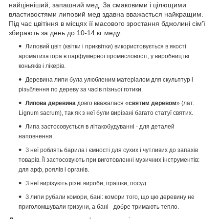
найцінніший, запашний мед.
За смаковими і цілющими
властивостями липовий мед здавна вважається найкращим.
Під час цвітіння в місцях її масового зростання бджолині сім'ї
збирають за день до 10-14 кг меду.
Липовий цвіт (квітки і приквітки) використовується в якості
ароматизатора в парфумерної промисловості, у виробництві
коньяків і лікерів.
Деревина липи була улюбленим матеріалом для скульптур і
різьблення по дереву за часів пізньої готики.
Липова деревина
довго вважалася «
святим деревом
» (лат.
Lignum sacrum), так як з неї були вирізані багато статуї святих.
Липа застосовується в літакобудуванні - для деталей
наповнення.
З неї роблять барила і ємності для сухих і чутливих до запахів
товарів.
Її застосовують при виготовленні музичних інструментів:
для арф, роялів і органів.
З неї вирізують різні вироби, іграшки, посуд
З липи рубали комори, бані: комори того, що цю деревину не
приголомшували гризуни, а бані - добре тримають тепло.