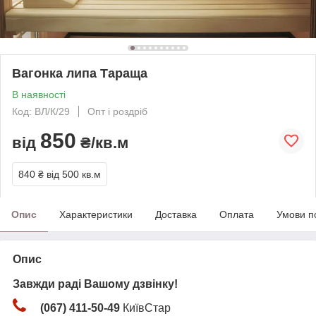
Вагонка липа Тараща
В наявності
Код: ВЛ/К/29
Опт і роздріб
850
від
₴/кв.м
840 ₴
від 500 кв.м
Опис
Характеристики
Доставка
Оплата
Умови п
Опис
Завжди раді Вашому дзвінку!
(067) 411-50-49
КиївСтар