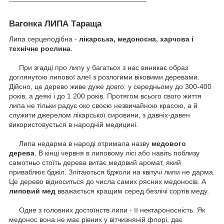
Вагонка ЛИПА Тараща
Липа серцеподібна -
лікарська, медоносна, харчова і
технічне рослина
.
При згадці про липу у багатьох з нас виникає образ
доглянутою липової алеї з розлогими віковими деревами.
Дійсно, це дерево живе дуже довго: у середньому до 300-400
років, а деякі і до 1 200 років.
Протягом всього свого життя
липа не тільки радує око своєю незвичайною красою, а й
служити джерелом лікарської сировини, з давніх-давен
використовується в народній медицині.
Липа недарма в народі отримала назву
медового
дерева
.
В кінці червня в липовому лісі або навіть поблизу
самотньо стоїть дерева витає медовий аромат, який
приваблює бджіл.
Злітаються бджоли на квітучі липи не дарма.
Це дерево відноситься до числа самих рясних медоносів.
А
липовий мед
вважається кращим серед безлічі сортів меду.
Одне з головних достоїнств липи - її нектароносність.
Як
медонос вона не має рівних у вітчизняній флорі, дає