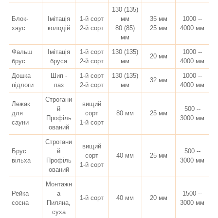
130 (135)
Блок-
Імітація
1-й сорт
мм
35 мм
1000 --
хаус
колодій
2-й сорт
80 (85)
25 мм
4000 мм
мм
Фальш
Імітація
1-й сорт
130 (135)
1000 --
20 мм
брус
бруса
2-й сорт
мм
4000 мм
Дошка
Шип -
1-й сорт
130 (135)
1000 --
32 мм
підлоги
паз
2-й сорт
мм
4000 мм
Строгани
Лежак
вищий
й
500 --
для
сорт
80 мм
25 мм
Профіль
3000 мм
сауни
1-й сорт
ований
Строгани
вищий
Брус
й
500 --
сорт
40 мм
25 мм
вільха
Профіль
3000 мм
1-й сорт
ований
Монтажн
Рейка
а
1500 --
1-й сорт
40 мм
20 мм
сосна
Пиляна,
3000 мм
суха