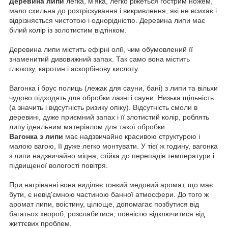
Деревина липи
легка, м'яка, легко ріжеться гострим ножем,
мало схильна до розтріскування і викривлення, які не всихає і
відрізняється чистотою і однорідністю.
Деревина липи має
білий колір із золотистим відтінком.
Деревина липи містить ефірні олії, чим обумовлений її
знаменитий дивовижний запах.
Так само вона містить
глюкозу, каротин і аскорбінову кислоту.
Вагонка і брус полиць (лежак для сауни, бані) з липи та вільхи
чудово підходять для обробки лазні і сауни.
Низька щільність
(а значить і відсутність ризику опіку). Відсутність смоли в
деревині, дуже приємний запах і її злотистий колір, роблять
липу ідеальним матеріалом для такої обробки.
Вагонка з липи
має надзвичайно красивою структурою і
малою вагою, її дуже легко монтувати.
У тієї ж годину, вагонка
з липи надзвичайно міцна, стійка до перепадів температури і
підвищеної вологості повітря.
При нагріванні вона виділяє тонкий медовий аромат, що має
бути, є невід'ємною частиною банної атмосфери.
До того ж
аромат липи, воістину, цілюще, допомагає позбутися від
багатьох хвороб, розслабитися, повністю відключитися від
життєвих проблем.