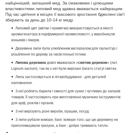
найцінніший, запашний мед.
За смаковими і цілющими
властивостями липовий мед здавна вважається найкращим.
Під час цвітіння в місцях її масового зростання бджолині сім'ї
збирають за день до 10-14 кг меду.
Липовий цвіт (квітки і приквітки) використовується в якості
ароматизатора в парфумерної промисловості, у виробництві
коньяків і лікерів.
Деревина липи була улюбленим матеріалом для скульптур і
різьблення по дереву за часів пізньої готики.
Липова деревина
довго вважалася «
святим деревом
» (лат.
Lignum sacrum), так як з неї були вирізані багато статуї святих.
Липа застосовується в літакобудуванні - для деталей
наповнення.
З неї роблять барила і ємності для сухих і чутливих до запахів
товарів.
Її застосовують при виготовленні музичних інструментів:
для арф, роялів і органів.
З неї вирізують різні вироби, іграшки, посуд
З липи рубали комори, бані: комори того, що цю деревину не
приголомшували гризуни, а бані - добре тримають тепло.