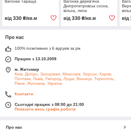
Вагонка Тараща
Вагонка дерев'яна
Ваго
Дніпропетровськ сосна,
Верх
вільха, липа
віль
330
330
від
₴/кв.м
від
₴/кв.м
від
Про нас
100% позитивних з 6 відгуків за рік
Працює з 13.10.2009
м. Житомир
Київ, Дніпро, Запоріжжя, Миколаїв, Херсон, Харків,
Полтава, Львів, Ужгород, Луцьк, Вінниця, Тернопіль,
Рівне, Житомир, Україна
Контакти
Сьогодні працює з 08:00 до 21:00
Показати весь графік роботи
Про нас