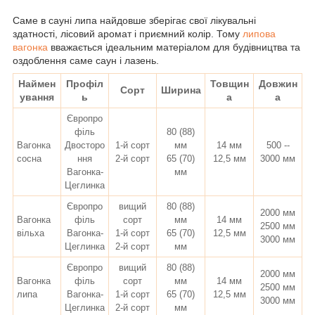
Саме в сауні липа найдовше зберігає свої лікувальні
здатності, лісовий аромат і приємний колір. Т
ому
липова
вагонка
вважається ідеальним матеріалом для будівництва та
оздоблення саме саун і лазень.
Наймен
Профіл
Товщин
Довжин
Сорт
Ширина
ування
ь
а
а
Європро
філь
80 (88)
Вагонка
Двосторо
1-й сорт
мм
14 мм
500 --
сосна
ння
2-й сорт
65 (70)
12,5 мм
3000 мм
Вагонка-
мм
Цеглинка
Європро
вищий
80 (88)
2000 мм
Вагонка
філь
сорт
мм
14 мм
2500 мм
вільха
Вагонка-
1-й сорт
65 (70)
12,5 мм
3000 мм
Цеглинка
2-й сорт
мм
Європро
вищий
80 (88)
2000 мм
Вагонка
філь
сорт
мм
14 мм
2500 мм
липа
Вагонка-
1-й сорт
65 (70)
12,5 мм
3000 мм
Цеглинка
2-й сорт
мм