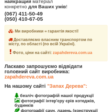
найкращий
матеріал
конкретно
для Ваших умів
!
(067) 411-50-49
(050) 410-67-05
Ми виробники = гарантія якості!
Доставляємо власним транспортом по
місту, по області (по всій Україні).
Фото, ціни на сайті:
zapahdereva.com.ua
Ласкаво запрошуємо відвідати
головний сайт виробника:
zapahdereva.com.ua
На нашому сайті
"Запах Дерева":
безліч фотографій нашої продукції
фотографії інтер'єру єрів котеджів,
будинків
фотографії саун, лазень (конструкції