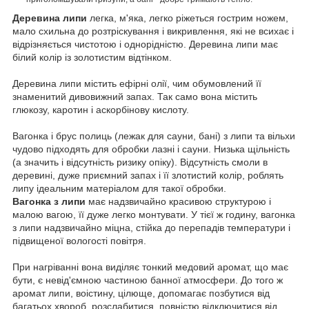
Деревина липи
легка, м'яка, легко ріжеться гострим ножем,
мало схильна до розтріскування і викривлення, які не всихає і
відрізняється чистотою і однорідністю.
Деревина липи має
білий колір із золотистим відтінком.
Деревина липи містить ефірні олії, чим обумовлений її
знаменитий дивовижний запах.
Так само вона містить
глюкозу, каротин і аскорбінову кислоту.
Вагонка і брус полиць (лежак для сауни, бані) з липи та вільхи
чудово підходять для обробки лазні і сауни.
Низька щільність
(а значить і відсутність ризику опіку). Відсутність смоли в
деревині, дуже приємний запах і її злотистий колір, роблять
липу ідеальним матеріалом для такої обробки.
Вагонка з липи
має надзвичайно красивою структурою і
малою вагою, її дуже легко монтувати.
У тієї ж годину, вагонка
з липи надзвичайно міцна, стійка до перепадів температури і
підвищеної вологості повітря.
При нагріванні вона виділяє тонкий медовий аромат, що має
бути, є невід'ємною частиною банної атмосфери.
До того ж
аромат липи, воістину, цілюще, допомагає позбутися від
багатьох хвороб, розслабитися, повністю відключитися від