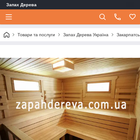
Запах Дерева
Товари та послуги
Запах Дерева Україна
Закарпатсь