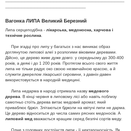
_________________________
Вагонка ЛИПА Великий Березний
Липа серцеподібна -
лікарська, медоносна, харчова і
технічне рослина
.
При згадці про липу у багатьох з нас виникає образ
доглянутою липової алеї з розлогими віковими деревами.
Дійсно, це дерево живе дуже довго: у середньому до 300-400
років, а деякі і до 1 200 років.
Протягом всього свого життя
липа не тільки радує око своєю незвичайною красою, а й
служити джерелом лікарської сировини, з давніх-давен
використовується в народній медицині.
Липа недарма в народі отримала назву
медового
дерева
.
В кінці червня в липовому лісі або навіть поблизу
самотньо стоїть дерева витає медовий аромат, який
приваблює бджіл.
Злітаються бджоли на квітучі липи не дарма.
Це дерево відноситься до числа самих рясних медоносів.
А
липовий мед
вважається кращим серед безлічі сортів меду.
Одне з головних достоїнств липи - її нектароносність.
Як