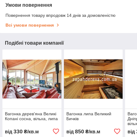
Умови повернення
Повернення товару впродовж 14 днів за домовленістю
Всі умови повернення
Подібні товари компанії
Вагонка дерев'яна Великі
Вагонка липа Великий
Ваго
Копані сосна, вільха, липа
Бичків
Дніп
віль
330
850
від
₴/кв.м
від
₴/кв.м
від