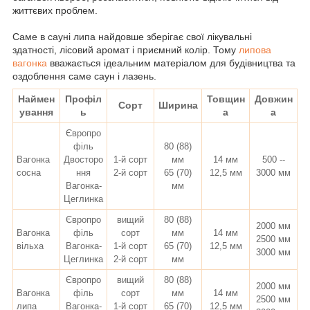
життєвих проблем.
Саме в сауні липа найдовше зберігає свої лікувальні
здатності, лісовий аромат і приємний колір. Т
ому
липова
вагонка
вважається ідеальним матеріалом для будівництва та
оздоблення саме саун і лазень.
Наймен
Профіл
Товщин
Довжин
Сорт
Ширина
ування
ь
а
а
Європро
філь
80 (88)
Вагонка
Двосторо
1-й сорт
мм
14 мм
500 --
сосна
ння
2-й сорт
65 (70)
12,5 мм
3000 мм
Вагонка-
мм
Цеглинка
Європро
вищий
80 (88)
2000 мм
Вагонка
філь
сорт
мм
14 мм
2500 мм
вільха
Вагонка-
1-й сорт
65 (70)
12,5 мм
3000 мм
Цеглинка
2-й сорт
мм
Європро
вищий
80 (88)
2000 мм
Вагонка
філь
сорт
мм
14 мм
2500 мм
липа
Вагонка-
1-й сорт
65 (70)
12,5 мм