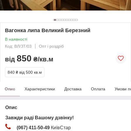
Вагонка липа Великий Березний
В наявності
Код: ВЛ/ЗТ/03
Опт і роздріб
850
від
₴/кв.м
840 ₴
від 500 кв.м
Опис
Характеристики
Доставка
Оплата
Умови п
Опис
Завжди раді Вашому дзвінку!
(067) 411-50-49
КиївСтар