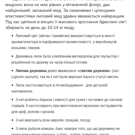
медонос вона не має рівних у вітчизняній флорі, дає
найцінніший, запашний мед.
За смаковими і цілющими
властивостями липовий мед здавна вважається найкращим.
Під час цвітіння в місцях її масового зростання бджолині сім'ї
збирають за день до 10-14 кг меду.
Липовий цвіт (квітки і приквітки) використовується в якості
ароматизатора в парфумерної промисловості, у виробництві
коньяків і лікерів.
Деревина липи була улюбленим матеріалом для скульптур і
різьблення по дереву за часів пізньої готики.
Липова деревина
довго вважалася «
святим деревом
» (лат.
Lignum sacrum), так як з неї були вирізані багато статуї святих.
Липа застосовується в літакобудуванні - для деталей
наповнення.
З неї роблять барила і ємності для сухих і чутливих до запахів
товарів.
Її застосовують при виготовленні музичних інструментів:
для арф, роялів і органів.
З неї вирізують різні вироби, іграшки, посуд
З липи рубали комори, бані: комори того, що цю деревину не
приголомшували гризуни, а бані - добре тримають тепло.