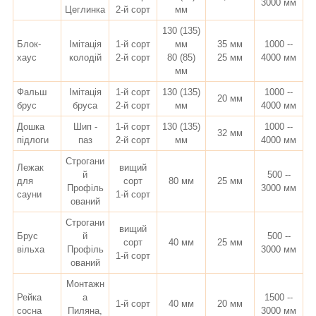
3000 мм
Цеглинка
2-й сорт
мм
130 (135)
Блок-
Імітація
1-й сорт
мм
35 мм
1000 --
хаус
колодій
2-й сорт
80 (85)
25 мм
4000 мм
мм
Фальш
Імітація
1-й сорт
130 (135)
1000 --
20 мм
брус
бруса
2-й сорт
мм
4000 мм
Дошка
Шип -
1-й сорт
130 (135)
1000 --
32 мм
підлоги
паз
2-й сорт
мм
4000 мм
Строгани
Лежак
вищий
й
500 --
для
сорт
80 мм
25 мм
Профіль
3000 мм
сауни
1-й сорт
ований
Строгани
вищий
Брус
й
500 --
сорт
40 мм
25 мм
вільха
Профіль
3000 мм
1-й сорт
ований
Монтажн
Рейка
а
1500 --
1-й сорт
40 мм
20 мм
сосна
Пиляна,
3000 мм