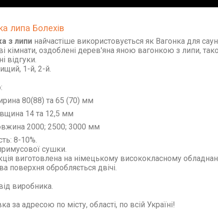
ка липа Болехів
а з липи
найчастіше використовується як Вагонка для сауни
і кімнати, оздоблені дерев'яна яною вагонкою з липи, та
ні відгуки.
ищий, 1-й, 2-й.
:
рина 80(88) та 65 (70) мм
вщина 14 та 12,5 мм
вжина 2000; 2500; 3000 мм
сть: 8-10%.
примусової сушки.
ція виготовлена на німецькому висококласному обладнанн
а поверхня обробляється двічі.
від виробника.
ка за адресою по місту, області, по всій Україні!