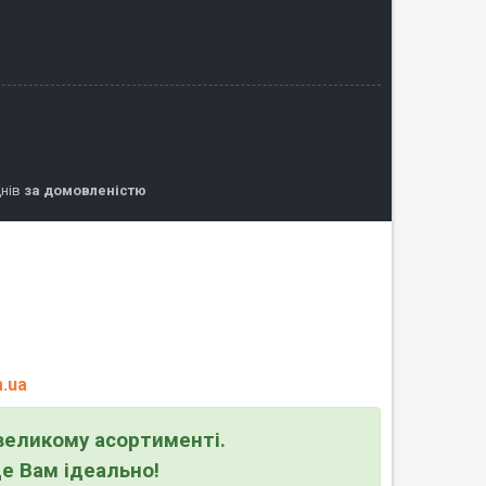
днів
за домовленістю
.ua
великому асортименті.
де Вам ідеально!