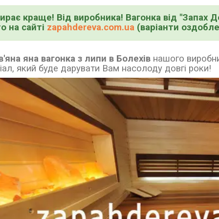
ирає краще! Від виробника! Вагонка від "Запах Д
о на сайті
zapahdereva.com.ua
(варіанти оздоблен
'яна яна вагонка з липи в Болехів
нашого виробн
іал, який буде дарувати Вам насолоду довгі роки!