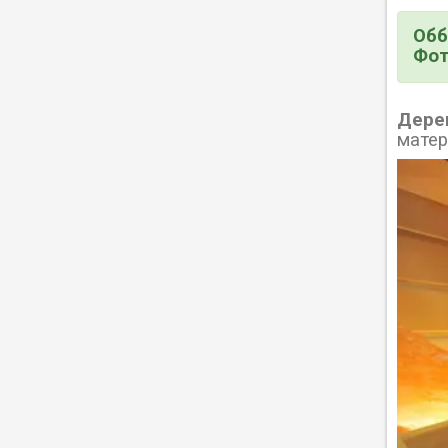
Обб
Фот
Дерев
матер