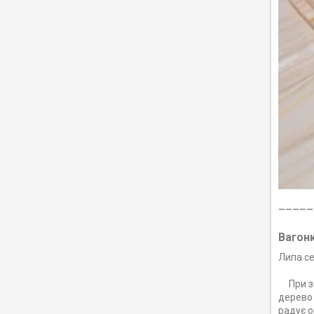
_____
Вагон
Липа с
При з
дерево 
радує о