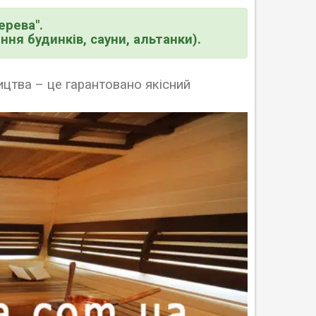
ерева".
ня будинків, сауни, альтанки).
ицтва
–
це гарантовано якісний