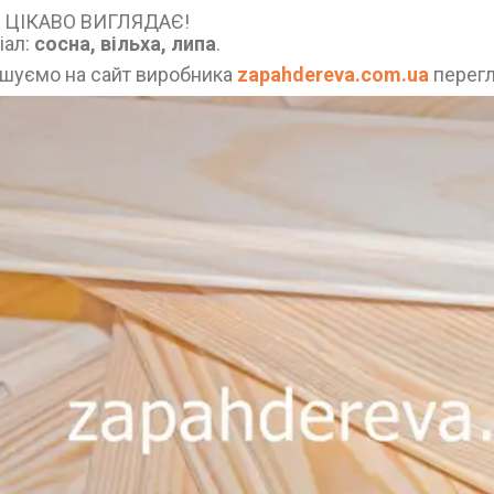
 ЦІКАВО ВИГЛЯДАЄ!
іал:
сосна, вільха, липа
.
шуємо на сайт виробника
zapahdereva.com.ua
перегл