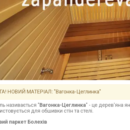
ГА! НОВИЙ МАТЕРІАЛ:
"Вагонка-Цеглинка"
ль називається "
Вагонка-Цеглинка
" - це дерев'яна я
истовується для обшивки стін та стелі.
вий паркет Болехів