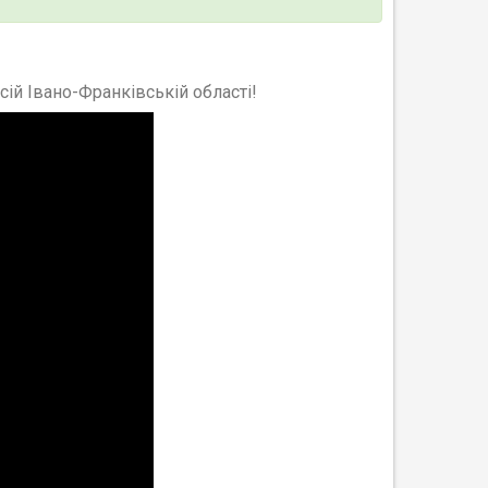
всій
Івано-Франківській
області!