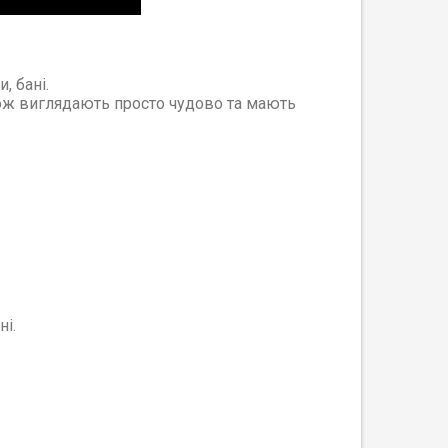
, бані.
кож виглядають просто чудово та мають
і.