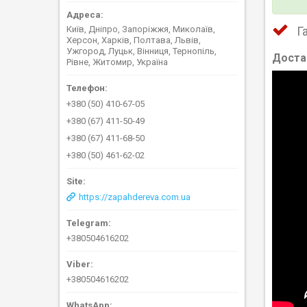
Київ, Дніпро, Запоріжжя, Миколаїв,
Г
Херсон, Харків, Полтава, Львів,
Ужгород, Луцьк, Вінниця, Тернопіль,
Доста
Рівне, Житомир, Україна
+380 (50) 410-67-05
+380 (67) 411-50-49
+380 (67) 411-68-50
+380 (50) 461-62-02
https://zapahdereva.com.ua
+380504616202
+380504616202