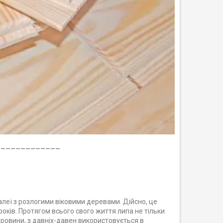
_____________
 алеї з розлогими віковими деревами.
Дійсно, це
років.
Протягом всього свого життя липа не тільки
ровини, з давніх-давен використовується в