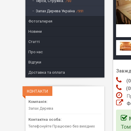
Тирса, Стружка.
90
Запах Дерева Україна
991
Фотогалерея
Новини
Статті
Про нас
Відгуки
Завжд
Доставка та оплата
(0
(0
КОНТАКТИ
П
Ф
Запах Дерева
Том
Телефонуйте Працюємо без вихідних