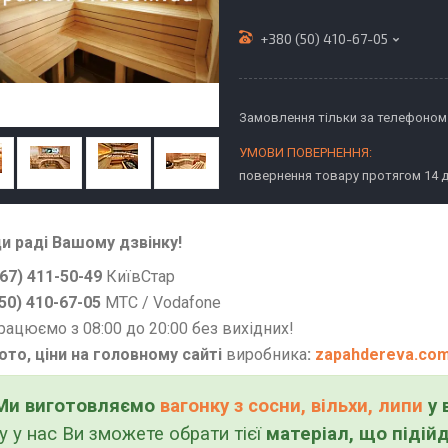
+380 (50) 410-67-05
Замовлення тільки за телефоном
повернення товару протягом 14 
и раді Вашому дзвінку!
67) 411-50-49
КиївСтар
50) 410-67-05
МТС / Vodafone
рацюємо з 08:00 до 20:00 без вихідних!
ото, ціни на головному сайті
виробника
:
zapahdereva.com
Ми виготовляємо
вагонку з сосни, вільхи, липи
у 
у у нас Ви зможете обрати тієї
матеріал, що підій