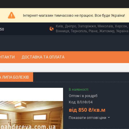
Інтернет-магазин тимчасово не працює. Все буде Україна!
Київ, Дніпро, Запоріжжя, Миколаїв, Херсон, 
-50
Вінниця, Тернопіль, Рівне, Житомир, Україна
НТАКТИ
ДОСТАВКА ТА ОПЛАТА
 ЛИПА БОЛЕХІВ
В наявності
Оптом і в роздріб
Код:
ВЛ/ІФ/04
від
850 ₴/кв.м
Показати оптові ціни