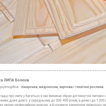
____________________________________________
ка ЛИПА Болехів
ерцеподібна -
лікарська, медоносна, харчова і технічне рослина
.
гадці про липу у багатьох з нас виникає образ доглянутою липової
живе дуже довго: у середньому до 300-400 років, а деякі і до 1 200 
ко своєю незвичайною красою, а й служити джерелом лікарської си