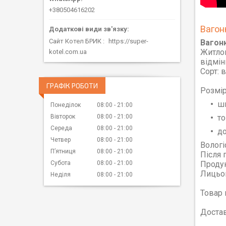
+380504616202
Вагон
Сайт Котел БРИК
https://super-
Вагонк
Житлов
kotel.com.ua
відмін
Сорт: в
ГРАФІК РОБОТИ
Розмір
ши
Понеділок
08:00
21:00
то
Вівторок
08:00
21:00
Середа
08:00
21:00
до
Четвер
08:00
21:00
Вологі
Пʼятниця
08:00
21:00
Після 
Продук
Субота
08:00
21:00
Лицьов
Неділя
08:00
21:00
Товар 
Достав