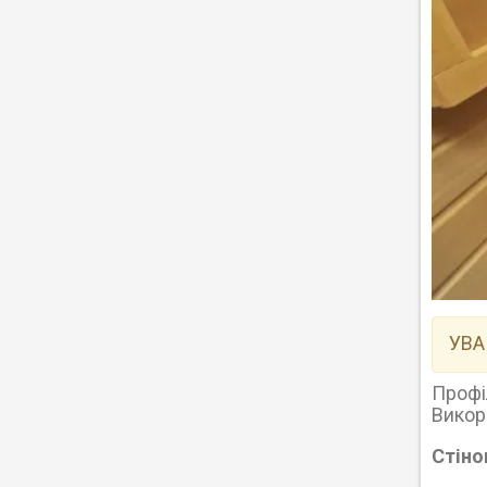
УВА
Профі
Викор
Стіно