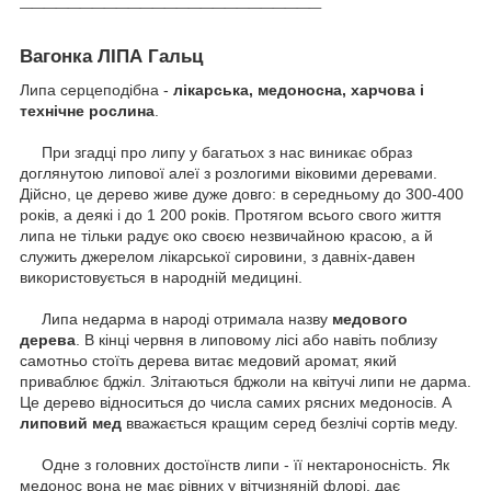
Вагонка ЛІПА Гальц
Липа серцеподібна -
лікарська, медоносна, харчова і
технічне рослина
.
При згадці про липу у багатьох з нас виникає образ
доглянутою липової алеї з розлогими віковими деревами.
Дійсно, це дерево живе дуже довго: в середньому до 300-400
років, а деякі і до 1 200 років.
Протягом всього свого життя
липа не тільки радує око своєю незвичайною красою, а й
служить джерелом лікарської сировини, з давніх-давен
використовується в народній медицині.
Липа недарма в народі отримала назву
медового
дерева
.
В кінці червня в липовому лісі або навіть поблизу
самотньо стоїть дерева витає медовий аромат, який
приваблює бджіл.
Злітаються бджоли на квітучі липи не дарма.
Це дерево відноситься до числа самих рясних медоносів.
А
липовий мед
вважається кращим серед безлічі сортів меду.
Одне з головних достоїнств липи - її нектароносність.
Як
медонос вона не має рівних у вітчизняній флорі, дає