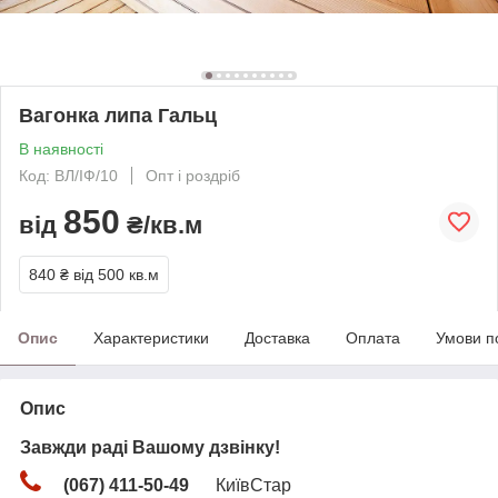
Вагонка липа Гальц
В наявності
Код: ВЛ/ІФ/10
Опт і роздріб
850
від
₴/кв.м
840 ₴
від 500 кв.м
Опис
Характеристики
Доставка
Оплата
Умови п
Опис
Завжди раді Вашому дзвінку!
(067) 411-50-49
КиївСтар