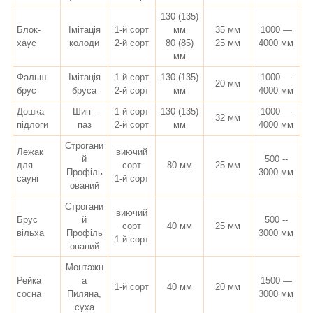
130 (135)
Блок-
Імітація
1-й сорт
мм
35 мм
1000 —
хаус
колоди
2-й сорт
80 (85)
25 мм
4000 мм
мм
Фальш
Імітація
1-й сорт
130 (135)
1000 —
20 мм
брус
бруса
2-й сорт
мм
4000 мм
Дошка
Шип -
1-й сорт
130 (135)
1000 —
32 мм
підлоги
паз
2-й сорт
мм
4000 мм
Строгани
Лежак
виючий
й
500 --
для
сорт
80 мм
25 мм
Профіль
3000 мм
сауні
1-й сорт
ований
Строгани
виючий
Брус
й
500 --
сорт
40 мм
25 мм
вільха
Профіль
3000 мм
1-й сорт
ований
Монтажн
Рейка
а
1500 —
1-й сорт
40 мм
20 мм
сосна
Пиляна,
3000 мм
суха