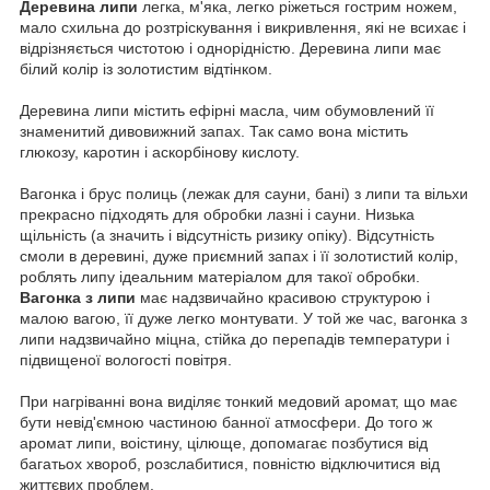
Деревина липи
легка, м'яка, легко ріжеться гострим ножем,
мало схильна до розтріскування і викривлення, які не всихає і
відрізняється чистотою і однорідністю.
Деревина липи має
білий колір із золотистим відтінком.
Деревина липи містить ефірні масла, чим обумовлений її
знаменитий дивовижний запах.
Так само вона містить
глюкозу, каротин і аскорбінову кислоту.
Вагонка і брус полиць (лежак для сауни, бані) з липи та вільхи
прекрасно підходять для обробки лазні і сауни.
Низька
щільність (а значить і відсутність ризику опіку). Відсутність
смоли в деревині, дуже приємний запах і її золотистий колір,
роблять липу ідеальним матеріалом для такої обробки.
Вагонка з липи
має надзвичайно красивою структурою і
малою вагою, її дуже легко монтувати.
У той же час, вагонка з
липи надзвичайно міцна, стійка до перепадів температури і
підвищеної вологості повітря.
При нагріванні вона виділяє тонкий медовий аромат, що має
бути невід'ємною частиною банної атмосфери.
До того ж
аромат липи, воістину, цілюще, допомагає позбутися від
багатьох хвороб, розслабитися, повністю відключитися від
життєвих проблем.