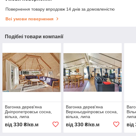
Повернення товару впродовж 14 днів за домовленістю
Всі умови повернення
Подібні товари компанії
Вагонка дерев'яна
Вагонка дерев'яна
Ваго
Дніпропетровськ сосна,
Верхньодніпровськ сосна,
Віль
вільха, липа
вільха, липа
лип
330
330
від
₴/кв.м
від
₴/кв.м
від