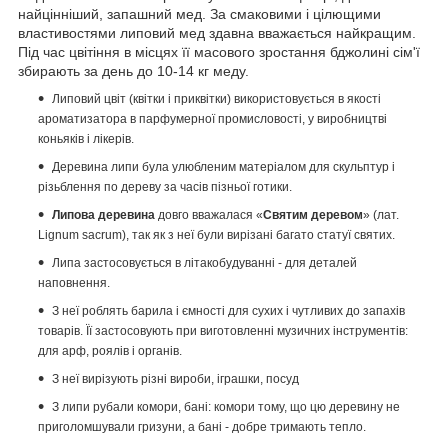
найцінніший, запашний мед.
За смаковими і цілющими
властивостями липовий мед здавна вважається найкращим.
Під час цвітіння в місцях її масового зростання бджолині сім'ї
збирають за день до 10-14 кг меду.
Липовий цвіт (квітки і приквітки) використовується в якості
ароматизатора в парфумерної промисловості, у виробництві
коньяків і лікерів.
Деревина липи була улюбленим матеріалом для скульптур і
різьблення по дереву за часів пізньої готики.
Липова деревина
довго вважалася «
Святим деревом
» (лат.
Lignum sacrum), так як з неї були вирізані багато статуї святих.
Липа застосовується в літакобудуванні - для деталей
наповнення.
З неї роблять барила і ємності для сухих і чутливих до запахів
товарів.
Її застосовують при виготовленні музичних інструментів:
для арф, роялів і органів.
З неї вирізують різні вироби, іграшки, посуд
З липи рубали комори, бані: комори тому, що цю деревину не
приголомшували гризуни, а бані - добре тримають тепло.