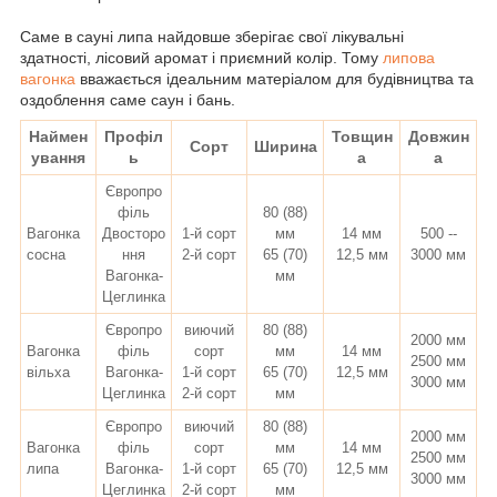
Саме в сауні липа найдовше зберігає свої лікувальні
здатності, лісовий аромат і приємний колір. Т
ому
липова
вагонка
вважається ідеальним матеріалом для будівництва та
оздоблення саме саун і бань.
Наймен
Профіл
Товщин
Довжин
Сорт
Ширина
ування
ь
а
а
Європро
філь
80 (88)
Вагонка
Двосторо
1-й сорт
мм
14 мм
500 --
сосна
ння
2-й сорт
65 (70)
12,5 мм
3000 мм
Вагонка-
мм
Цеглинка
Європро
виючий
80 (88)
2000 мм
Вагонка
філь
сорт
мм
14 мм
2500 мм
вільха
Вагонка-
1-й сорт
65 (70)
12,5 мм
3000 мм
Цеглинка
2-й сорт
мм
Європро
виючий
80 (88)
2000 мм
Вагонка
філь
сорт
мм
14 мм
2500 мм
липа
Вагонка-
1-й сорт
65 (70)
12,5 мм
3000 мм
Цеглинка
2-й сорт
мм