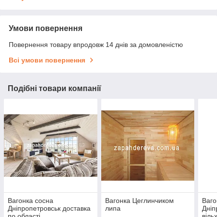
Умови повернення
Повернення товару впродовж 14 днів за домовленістю
Всі умови повернення
Подібні товари компанії
Вагонка сосна
Вагонка Цеглинчиком
Ваго
Дніпропетровськ доставка
липа
Дніп
по області
віль