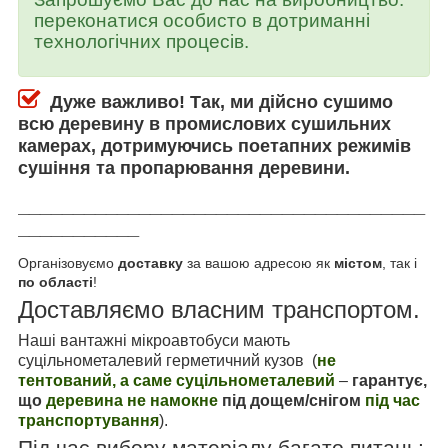
переконатися особисто в дотриманні
технологічних процесів.
Дуже важливо! Так,
ми дійсно сушимо
всю деревину в промислових сушильних
камерах, дотримуючись поетапних режимів
сушіння та пропарювання деревини.
_____________________________________
___________
Організовуємо
доставку
за вашою адресою як
містом
, так і
по області
!
Доставляємо власним транспортом.
Наші вантажні мікроавтобуси мають
суцільнометалевий герметичний кузов (
не
тентований, а саме суцільнометалевий
–
гарантує,
що
деревина не намокне
під дощем/снігом
під час
транспортування
).
Під час вибору матеріалу багато питань: