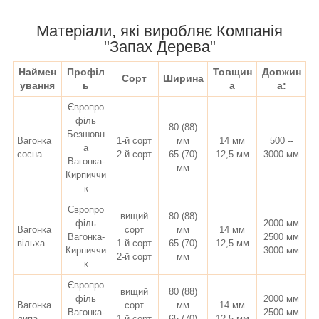
Матеріали, які виробляє Компанія
"Запах Дерева"
Наймен
Профіл
Товщин
Довжин
Сорт
Ширина
ування
ь
а
а:
Європро
філь
80 (88)
Безшовн
Вагонка
1-й сорт
мм
14 мм
500 --
а
сосна
2-й сорт
65 (70)
12,5 мм
3000 мм
Вагонка-
мм
Кирпиччи
к
Європро
вищий
80 (88)
філь
2000 мм
Вагонка
сорт
мм
14 мм
Вагонка-
2500 мм
вільха
1-й сорт
65 (70)
12,5 мм
Кирпиччи
3000 мм
2-й сорт
мм
к
Європро
вищий
80 (88)
філь
2000 мм
Вагонка
сорт
мм
14 мм
Вагонка-
2500 мм
липа
1-й сорт
65 (70)
12,5 мм