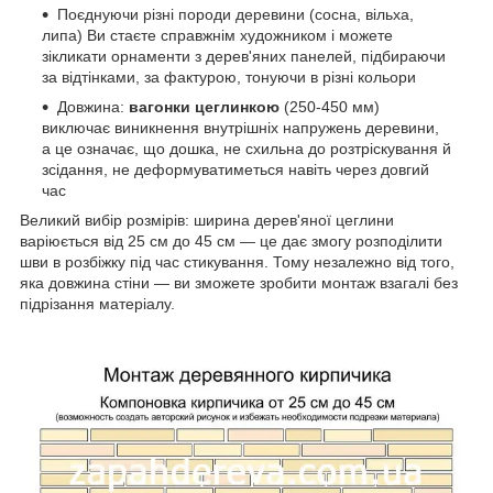
Поєднуючи різні породи деревини (сосна, вільха,
липа) Ви стаєте справжнім художником і можете
зікликати орнаменти з дерев'яних панелей, підбираючи
за відтінками, за фактурою, тонуючи в різні кольори
Довжина:
вагонки цеглинкою
(250-450 мм)
виключає виникнення внутрішніх напружень деревини,
а це означає, що дошка, не схильна до розтріскування й
зсідання, не деформуватиметься навіть через довгий
час
Великий вибір розмірів: ширина дерев'яної цеглини
варіюється від 25 см до 45 см — це дає змогу розподілити
шви в розбіжку під час стикування. Тому незалежно від того,
яка довжина стіни — ви зможете зробити монтаж взагалі без
підрізання матеріалу.