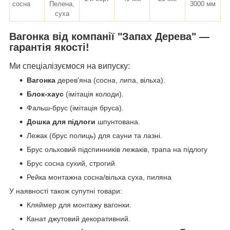
сосна
Пелена,
3000 мм
суха
Вагонка від компанії "Запах Дерева" —
гарантія якості!
Ми спеціалізуємося на випуску:
Вагонка
дерев'яна (сосна, липа, вільха).
Блок-хаус
(імітація колоди).
Фальш-брус (імітація бруса).
Дошка для підлоги
шпунтована.
Лежак (брус полиць) для сауни та лазні.
Брус ольховий підспинників лежаків, трапа на підлогу
Брус сосна сухий, строгий
Рейка монтажна сосна/вільха суха, пиляна
У наявності також супутні товари:
Кляймер для монтажу вагонки.
Канат джутовий декоративний.