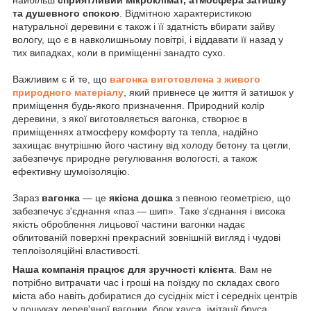
найбільш
сприятливий мікроклімат, атмосфера затишку
та душевного спокою
. Відмітною характеристикою
натуральної деревини є також і її здатність вбирати зайву
вологу, що є в навколишньому повітрі, і віддавати її назад у
тих випадках, коли в приміщенні занадто сухо.
Важливим є й те, що
вагонка виготовлена з живого
природного матеріалу
, який привнесе це життя й затишок у
приміщення будь-якого призначення. Природний колір
деревини, з якої виготовляється вагонка, створює в
приміщеннях атмосферу комфорту та тепла, надійно
захищає внутрішню його частину від холоду бетону та цегли,
забезпечує природне регулювання вологості, а також
ефективну шумоізоляцію.
Зараз
вагонка
— це
якісна дошка
з певною геометрією, що
забезпечує з'єднання «паз — шип». Таке з'єднання і висока
якість оброблення лицьової частини вагонки надає
облитованій поверхні прекрасний зовнішній вигляд і чудові
теплоізоляційні властивості.
Наша компанія працює для зручності клієнта
. Вам не
потрібно витрачати час і гроші на поїздку по складах свого
міста або навіть добиратися до сусідніх міст і середніх центрів
у пошуках дерев'яної вагонки, блок хауса, імітації бруса,