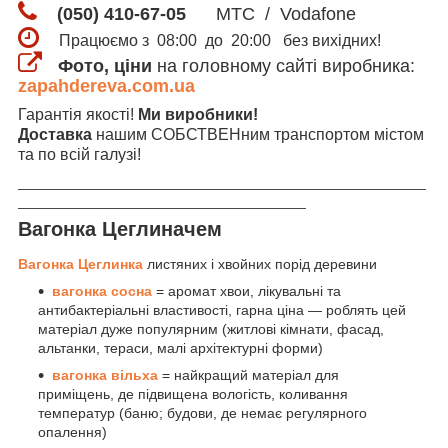
(050) 410-67-05
МТС / Vodafone
Працюємо з 08:00 до 20:00 без вихідних!
Фото, ціни
на головному сайті виробника:
zapahdereva.com.ua
Гарантія якості!
Ми виробники!
Доставка
нашим СОБСТВЕНним транспортом містом
та по всій галузі!
___________________________________________________
____________________________________
Вагонка Цеглиначем
Вагонка Цеглинка
листяних і хвойних порід деревини
вагонка сосна
= аромат хвои,
лікувальні та
антибактеріальні властивості, гарна ціна — роблять цей
матеріал дуже популярним (житлові кімнати, фасад,
альтанки, тераси, малі архітектурні форми)
вагонка вільха
= найкращий матеріал для
приміщень, де підвищена вологість, коливання
температур (баню; будови, де немає регулярного
опалення)