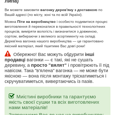
липа)
Ви можете замовити
вагонку дерев'яну з доставкою
по
Вашій адресі (по місту, зоні та по всій Україні).
Можна
Піти на виробництво
і особисто подивитися процес
виготовлення й переконатися в правильності технологічних
процесів, виміряти вологість і визначитися з довжиною,
сортом, вибираючи з великого асортименту на складі.
Дерев'яна вагонка нашого виробництва — це гарантовано
якісний матеріал, який тішитиме Вас довгі роки!
Обережно! Вас можуть обдурити
інші
продавці
вагонки — є такі, які не сушать
деревину, а
просто "вялят"
і провітрюють її під
навісом. Така "в'ялена" вагонка — не може бути
якісною — вона після монтажу тріскатиметься і
скручуватиметься, вивертаючись із пазів.
Миістині виробники та гарантуємо
якість своєї сушки та всіх виготовлених
нами матеріалів!
Запрошуємо Вас до нас на виробництво: