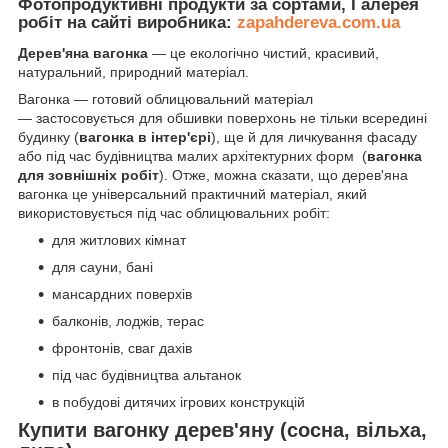
Фотопродуктивні продукти за сортами, Галерея
робіт на сайті виробника:
zapahdereva.com.ua
Дерев'яна вагонка
— це екологічно чистий, красивий,
натуральний, природний матеріал.
Вагонка — готовий облицювальний матеріал
— застосовується для обшивки поверхонь не тільки всередині
будинку (
вагонка в інтер'єрі
), ще й для личкування фасаду
або під час будівництва малих архітектурних форм (
вагонка
для зовнішніх робіт
). Отже, можна сказати, що дерев'яна
вагонка це універсальний практичний матеріал, який
використовується під час облицювальних робіт:
для житлових кімнат
для сауни, бані
мансардних поверхів
балконів, лоджів, терас
фронтонів, сваг дахів
під час будівництва альтанок
в побудові дитячих ігрових конструкцій
Купити вагонку дерев'яну (сосна, вільха,