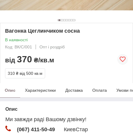
Вагонка Цеглинчиком сосна
В наявності
Код: ВК/С/001
Опт і роздріб
370
від
₴/кв.м
310 ₴
від 500 кв.м
Опис
Характеристики
Доставка
Оплата
Умови п
Опис
Ми завжди раді Вашому дзвінку!
(067) 411-50-49
КиевСтар