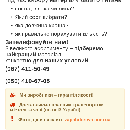
сосна, вільха чи липа?
Який сорт вибрати?
яка довжина краща?
як правильно порахувати кількість?
Зателефонуйте нам!
З великого асортименту
–
підберемо
найкращий
матеріал
конкретно
для Ваших условий
!
(067) 411-50-49
(050) 410-67-05
Ми виробники = гарантія якості!
Доставляємо власним транспортом
містом та зоні (по всій Україні).
Фото, ціни на сайті:
zapahdereva.com.ua