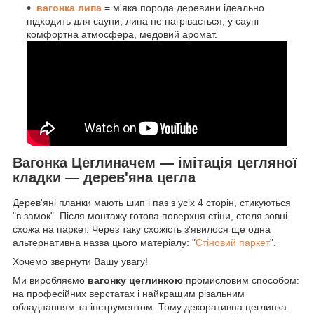
вагонка липа
= м'яка порода деревини ідеально
підходить для сауни; липа не нагрівається, у сауні
комфортна атмосфера, медовий аромат.
Вагонка Цеглиначем — імітація цегляної
кладки — дерев'яна цегла
Дерев'яні планки мають шип і паз з усіх 4 сторін, стикуються
"в замок". Після монтажу готова поверхня стіни, стеля зовні
схожа на паркет. Через таку схожість з'явилося ще одна
альтернативна назва цього матеріалу: "
Стіновий паркет
".
Хочемо звернути Вашу увагу!
Ми виробляємо
вагонку цеглинкою
промисловим способом:
на професійних верстатах і найкращим різальним
обладнанням та інструментом. Тому декоративна цеглинка