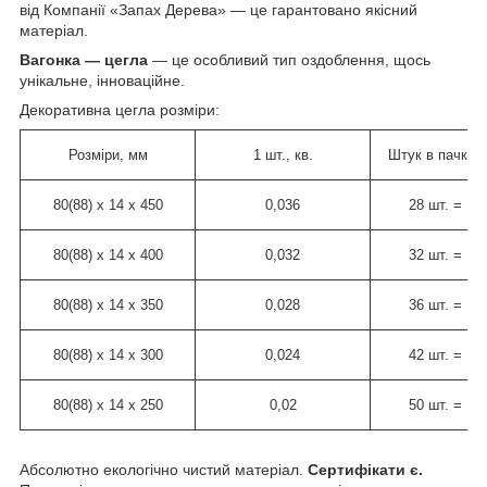
від Компанії «Запах Дерева» — це гарантовано якісний
матеріал.
Вагонка — цегла
— це особливий тип оздоблення, щось
унікальне, інноваційне.
Декоративна цегла розміри:
Розміри, мм
1 шт., кв.
Штук в пачке =
80(88) х 14 х 450
0,036
28 шт. = 1 к
80(88) х 14 х 400
0,032
32 шт. = 1 к
80(88) х 14 х 350
0,028
36 шт. = 1 к
80(88) х 14 х 300
0,024
42 шт. = 1 к
80(88) х 14 х 250
0,02
50 шт. = 1 к
Абсолютно екологічно чистий матеріал.
Сертифікати є.