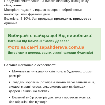
Продукція виготовлена на висококласному німецькому
обладнанні.
Матеріал гладкий, лицьова поверхня обробляється
найгострішими фрезами двічі.
Вологість: 8-10%. Уся продукція
проходить примусове
сушіння
.
Вибирайте найкраще! Від виробника!
Вагонка від Компанії "Запах Дерева"
Фото на сайті
zapahdereva.com.ua
(інтер'єри з дерева, сауни, лазні, фасади будинків)
Вагонка цеглинкою
особливості:
Можливість личкування стін і стель будь-яких форм і
розмірів
Завдяки коротким розмірам можна легко зашити ніші,
сходові марші, скоси, використовувати як фасади
дверей і ящики на меблях
Великий вибір розмірів дає змогу провести монтаж
без обрізків і без відходів