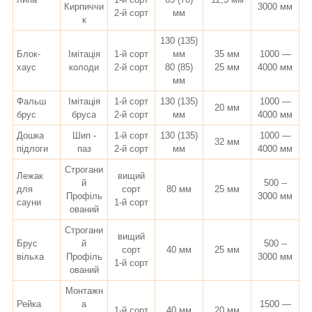
Кирпиччи
3000 мм
2-й сорт
мм
к
130 (135)
Блок-
Імітація
1-й сорт
мм
35 мм
1000 —
хаус
колоди
2-й сорт
80 (85)
25 мм
4000 мм
мм
Фальш
Імітація
1-й сорт
130 (135)
1000 —
20 мм
брус
бруса
2-й сорт
мм
4000 мм
Дошка
Шип -
1-й сорт
130 (135)
1000 —
32 мм
підлоги
паз
2-й сорт
мм
4000 мм
Строгани
Лежак
вищий
й
500 --
для
сорт
80 мм
25 мм
Профіль
3000 мм
сауни
1-й сорт
ований
Строгани
вищий
Брус
й
500 --
сорт
40 мм
25 мм
вільха
Профіль
3000 мм
1-й сорт
ований
Монтажн
Рейка
а
1500 —
1-й сорт
40 мм
20 мм