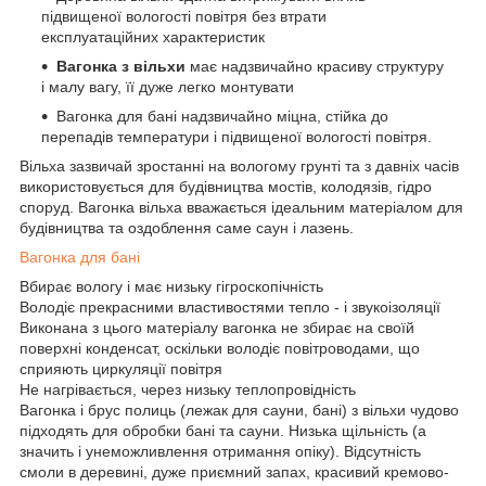
підвищеної вологості повітря без втрати
експлуатаційних характеристик
Вагонка з вільхи
має надзвичайно красиву структуру
і малу вагу, її дуже легко монтувати
Вагонка для бані надзвичайно міцна, стійка до
перепадів температури і підвищеної вологості повітря.
Вільха зазвичай зростанні на вологому грунті та з давніх часів
використовується для будівництва мостів, колодязів, гідро
споруд.
Вагонка вільха вважається ідеальним матеріалом для
будівництва та оздоблення саме саун і лазень.
Вагонка для бані
Вбирає вологу і має низьку гігроскопічність
Володіє прекрасними властивостями тепло - і звукоізоляції
Виконана з цього матеріалу вагонка не збирає на своїй
поверхні конденсат, оскільки володіє повітроводами, що
сприяють циркуляції повітря
Не нагрівається, через низьку теплопровідність
Вагонка і брус полиць (лежак для сауни, бані) з вільхи чудово
підходять для обробки бані та сауни.
Низька щільність (а
значить і унеможливлення отримання опіку). Відсутність
смоли в деревині, дуже приємний запах, красивий кремово-