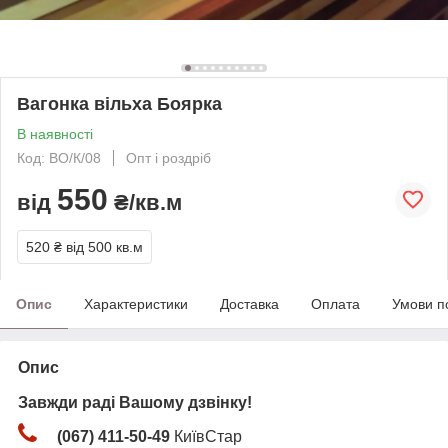
Вагонка вільха Боярка
В наявності
Код: ВО/К/08
Опт і роздріб
550
від
₴/кв.м
520 ₴
від 500 кв.м
Опис
Характеристики
Доставка
Оплата
Умови п
Опис
Завжди раді Вашому дзвінку!
(067) 411-50-49
КиївСтар