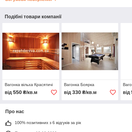
Подібні товари компанії
Вагонка вільха Красятичі
Вагонка Боярка
Ваго
550
330
від
₴/кв.м
від
₴/кв.м
від
Про нас
100% позитивних з 6 відгуків за рік