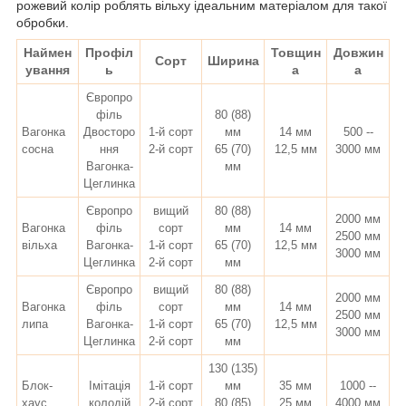
рожевий колір роблять вільху ідеальним матеріалом для такої
обробки.
Наймен
Профіл
Товщин
Довжин
Сорт
Ширина
ування
ь
а
а
Європро
філь
80 (88)
Вагонка
Двосторо
1-й сорт
мм
14 мм
500 --
сосна
ння
2-й сорт
65 (70)
12,5 мм
3000 мм
Вагонка-
мм
Цеглинка
Європро
вищий
80 (88)
2000 мм
Вагонка
філь
сорт
мм
14 мм
2500 мм
вільха
Вагонка-
1-й сорт
65 (70)
12,5 мм
3000 мм
Цеглинка
2-й сорт
мм
Європро
вищий
80 (88)
2000 мм
Вагонка
філь
сорт
мм
14 мм
2500 мм
липа
Вагонка-
1-й сорт
65 (70)
12,5 мм
3000 мм
Цеглинка
2-й сорт
мм
130 (135)
Блок-
Імітація
1-й сорт
мм
35 мм
1000 --
хаус
колодій
2-й сорт
80 (85)
25 мм
4000 мм