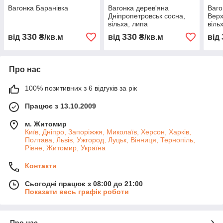
Вагонка Баранівка
Вагонка дерев'яна
Ваго
Дніпропетровськ сосна,
Верх
вільха, липа
віль
330
330
від
₴/кв.м
від
₴/кв.м
від
Про нас
100% позитивних з 6 відгуків за рік
Працює з 13.10.2009
м. Житомир
Київ, Дніпро, Запоріжжя, Миколаїв, Херсон, Харків,
Полтава, Львів, Ужгород, Луцьк, Вінниця, Тернопіль,
Рівне, Житомир, Україна
Контакти
Сьогодні працює з 08:00 до 21:00
Показати весь графік роботи
Про нас