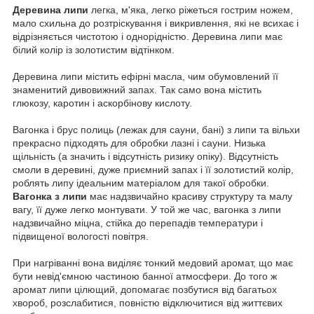
Деревина липи
легка, м'яка, легко ріжеться гострим ножем,
мало схильна до розтріскування і викривлення, які не всихає і
відрізняється чистотою і однорідністю.
Деревина липи має
білий колір із золотистим відтінком.
Деревина липи містить ефірні масла, чим обумовлений її
знаменитий дивовижний запах.
Так само вона містить
глюкозу, каротин і аскорбінову кислоту.
Вагонка і брус полиць (лежак для сауни, бані) з липи та вільхи
прекрасно підходять для обробки лазні і сауни.
Низька
щільність (а значить і відсутність ризику опіку). Відсутність
смоли в деревині, дуже приємний запах і її золотистий колір,
роблять липу ідеальним матеріалом для такої обробки.
Вагонка з липи
має надзвичайно красиву структуру та малу
вагу, її дуже легко монтувати.
У той же час, вагонка з липи
надзвичайно міцна, стійка до перепадів температури і
підвищеної вологості повітря.
При нагріванні вона виділяє тонкий медовий аромат, що має
бути невід'ємною частиною банної атмосфери.
До того ж
аромат липи цілющий, допомагає позбутися від багатьох
хвороб, розслабитися, повністю відключитися від життєвих