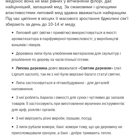
медонос вона не має рівних у вітчизняній флорі, дає
найцінніший, запашний мед.
За смаковими і цілющими
властивостями липовий мед здавна вважається найкращим.
Під час цвітіння в місцях її масового зростання бджолині сім'ї
збирають за день до 10-14 кг меду.
Липовий цвіт (квітки і приквітки) використовується в якості
ароматизатора в парфумерної промисловості, у виробництві
коньяків і лікерів.
Деревина липи була улюбленим матеріалом для скульптур і
різьблення по дереву за часів пізньої готики.
Липова деревина
довго вважалася «
Святим деревом
» (лат.
Lignum sacrum), так як з неї були вирізані багато статуї святих.
Липа застосовується в літакобудуванні - для деталей
наповнення.
З неї роблять барила і ємності для сухих і чутливих до запахів
товарів.
Її застосовують при виготовленні музичних інструментів:
для арф, роялів і органів.
З неї вирізують різні вироби, іграшки, посуд
З липи рубали комори, бані: комори тому, що цю деревину не
приголомшували гризуни, а бані - добре тримають тепло.