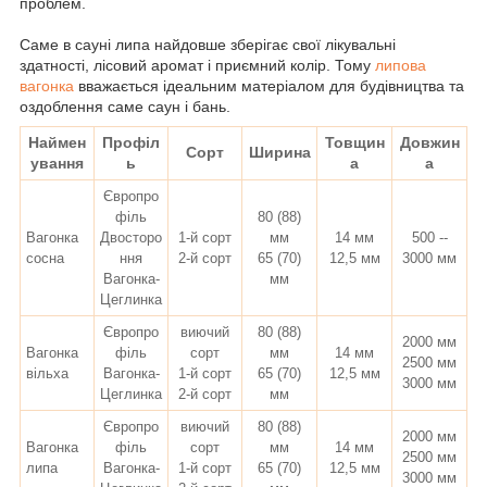
проблем.
Саме в сауні липа найдовше зберігає свої лікувальні
здатності, лісовий аромат і приємний колір. Т
ому
липова
вагонка
вважається ідеальним матеріалом для будівництва та
оздоблення саме саун і бань.
Наймен
Профіл
Товщин
Довжин
Сорт
Ширина
ування
ь
а
а
Європро
філь
80 (88)
Вагонка
Двосторо
1-й сорт
мм
14 мм
500 --
сосна
ння
2-й сорт
65 (70)
12,5 мм
3000 мм
Вагонка-
мм
Цеглинка
Європро
виючий
80 (88)
2000 мм
Вагонка
філь
сорт
мм
14 мм
2500 мм
вільха
Вагонка-
1-й сорт
65 (70)
12,5 мм
3000 мм
Цеглинка
2-й сорт
мм
Європро
виючий
80 (88)
2000 мм
Вагонка
філь
сорт
мм
14 мм
2500 мм
липа
Вагонка-
1-й сорт
65 (70)
12,5 мм
3000 мм