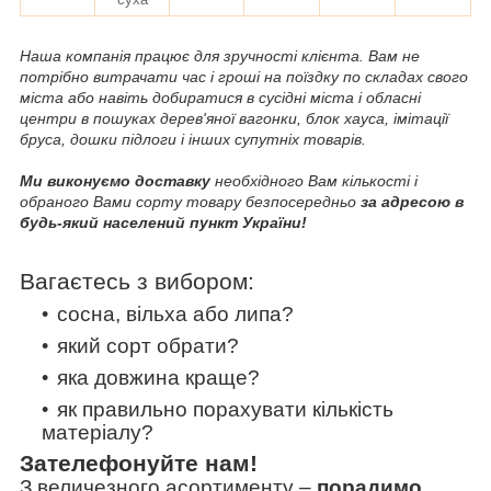
Наша компанія працює для зручності клієнта. Вам не
потрібно витрачати час і гроші на поїздку по складах свого
міста або навіть добиратися в сусідні міста і обласні
центри в пошуках дерев'яної вагонки, блок хауса, імітації
бруса, дошки підлоги і інших супутніх товарів.
Ми виконуємо доставку
необхідного Вам кількості і
обраного Вами сорту товару безпосередньо
за адресою в
будь-який населений пункт України!
Вагаєтесь з вибором:
сосна, вільха або липа?
який сорт обрати?
яка довжина краще?
як правильно порахувати кількість
матеріалу?
Зателефонуйте нам!
З величезного асортименту
–
порадимо