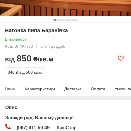
Вагонка липа Баранівка
В наявності
Код: ВЛ/ЖТ/03
Опт і роздріб
850
від
₴/кв.м
840 ₴
від 500 кв.м
Опис
Характеристики
Доставка
Оплата
Умови п
Опис
Завжди раді Вашому дзвінку!
(067) 411-50-49
КиївСтар