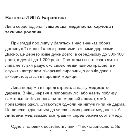
_________________________
Вагонка ЛИПА Баранівка
Липа серцеподібна -
лікарська, медоносна, харчова і
технічне рослина
.
При згадці про липу у багатьох з нас виникає образ
доглянутої липової алеї з розлогими віковими деревами.
Дійсно, це дерево живе дуже довго: в середньому до 300-400
років, а деякі і до 1 200 років.
Протягом всього свого життя
липа не тільки радує око своєю незвичайною красою, а й
служить джерелом лікарської сировини, з давніх-давен
використовується в народній медицині.
Липа недарма в народі отримала назву
медового
дерева
.
В кінці червня в липовому лісі або навіть поблизу
самотньо стоїть дерева витає медовий аромат, який
приваблює бджіл.
Злітаються бджоли на квітучі липи не дарма.
Це дерево відноситься до числа самих рясних медоносів.
А
липовий мед
вважається кращим серед безлічі сортів меду.
Одне з головних достоїнств липи - її нектароносність.
Як