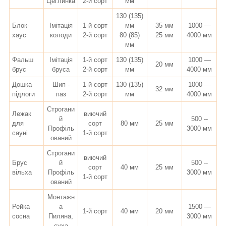
Цеглинка
2-й сорт
мм
130 (135)
Блок-
Імітація
1-й сорт
мм
35 мм
1000 —
хаус
колоди
2-й сорт
80 (85)
25 мм
4000 мм
мм
Фальш
Імітація
1-й сорт
130 (135)
1000 —
20 мм
брус
бруса
2-й сорт
мм
4000 мм
Дошка
Шип -
1-й сорт
130 (135)
1000 —
32 мм
підлоги
паз
2-й сорт
мм
4000 мм
Строгани
Лежак
виючий
й
500 --
для
сорт
80 мм
25 мм
Профіль
3000 мм
сауні
1-й сорт
ований
Строгани
виючий
Брус
й
500 --
сорт
40 мм
25 мм
вільха
Профіль
3000 мм
1-й сорт
ований
Монтажн
Рейка
а
1500 —
1-й сорт
40 мм
20 мм
сосна
Пиляна,
3000 мм
суха