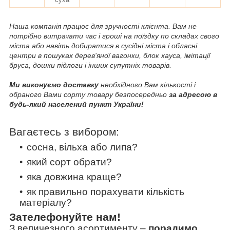
Наша компанія працює для зручності клієнта. Вам не
потрібно витрачати час і гроші на поїздку по складах свого
міста або навіть добиратися в сусідні міста і обласні
центри в пошуках дерев'яної вагонки, блок хауса, імітації
бруса, дошки підлоги і інших супутніх товарів.
Ми виконуємо доставку
необхідного Вам кількості і
обраного Вами сорту товару безпосередньо
за адресою в
будь-який населений пункт України!
Вагаєтесь з вибором:
сосна, вільха або липа?
який сорт обрати?
яка довжина краще?
як правильно порахувати кількість
матеріалу?
Зателефонуйте нам!
З величезного асортименту
–
порадимо