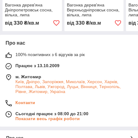
Вагонка дерев'яна
Вагонка дерев'яна
Ваго
Дніпропетровськ сосна,
Верхньодніпровськ сосна,
Віль
вільха, липа
вільха, липа
лип
330
330
від
₴/кв.м
від
₴/кв.м
від
Про нас
100% позитивних з 6 відгуків за рік
Працює з 13.10.2009
м. Житомир
Київ, Дніпро, Запоріжжя, Миколаїв, Херсон, Харків,
Полтава, Львів, Ужгород, Луцьк, Вінниця, Тернопіль,
Рівне, Житомир, Україна
Контакти
Сьогодні працює з 08:00 до 21:00
Показати весь графік роботи
Про нас