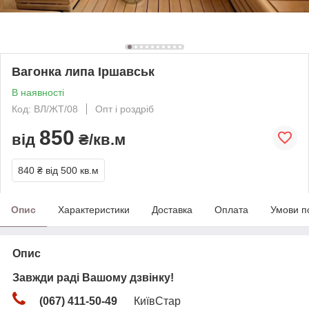
Вагонка липа Іршавськ
В наявності
Код: ВЛ/ЖТ/08
Опт і роздріб
850
від
₴/кв.м
840 ₴
від 500 кв.м
Опис
Характеристики
Доставка
Оплата
Умови п
Опис
Завжди раді Вашому дзвінку!
(067) 411-50-49
КиївСтар