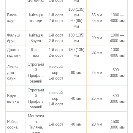
Цеглинка
2-й сорт
мм
130 (135)
Блок-
Імітація
1-й сорт
мм
35 мм
1000 —
хаус
колоди
2-й сорт
80 (85)
25 мм
4000 мм
мм
Фальш
Імітація
1-й сорт
130 (135)
1000 —
20 мм
брус
бруса
2-й сорт
мм
4000 мм
Дошка
Шип -
1-й сорт
130 (135)
1000 —
32 мм
підлоги
паз
2-й сорт
мм
4000 мм
Строгани
Лежак
виючий
й
500 --
для
сорт
80 мм
25 мм
Профіль
3000 мм
сауні
1-й сорт
ований
Строгани
виючий
Брус
й
500 --
сорт
40 мм
25 мм
вільха
Профіль
3000 мм
1-й сорт
ований
Монтажн
Рейка
а
1500 —
1-й сорт
40 мм
20 мм
сосна
Пиляна,
3000 мм
суха