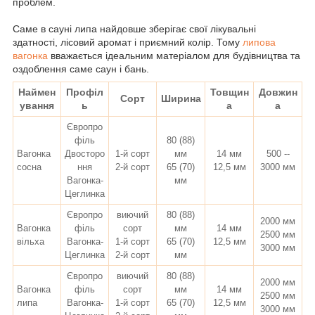
проблем.
Саме в сауні липа найдовше зберігає свої лікувальні
здатності, лісовий аромат і приємний колір. Т
ому
липова
вагонка
вважається ідеальним матеріалом для будівництва та
оздоблення саме саун і бань.
Наймен
Профіл
Товщин
Довжин
Сорт
Ширина
ування
ь
а
а
Європро
філь
80 (88)
Вагонка
Двосторо
1-й сорт
мм
14 мм
500 --
сосна
ння
2-й сорт
65 (70)
12,5 мм
3000 мм
Вагонка-
мм
Цеглинка
Європро
виючий
80 (88)
2000 мм
Вагонка
філь
сорт
мм
14 мм
2500 мм
вільха
Вагонка-
1-й сорт
65 (70)
12,5 мм
3000 мм
Цеглинка
2-й сорт
мм
Європро
виючий
80 (88)
2000 мм
Вагонка
філь
сорт
мм
14 мм
2500 мм
липа
Вагонка-
1-й сорт
65 (70)
12,5 мм
3000 мм