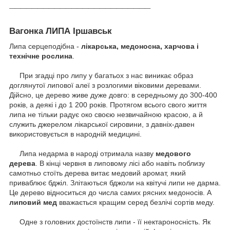
_________________________
Вагонка ЛИПА Іршавськ
Липа серцеподібна -
лікарська, медоносна, харчова і
технічне рослина
.
При згадці про липу у багатьох з нас виникає образ
доглянутої липової алеї з розлогими віковими деревами.
Дійсно, це дерево живе дуже довго: в середньому до 300-400
років, а деякі і до 1 200 років.
Протягом всього свого життя
липа не тільки радує око своєю незвичайною красою, а й
служить джерелом лікарської сировини, з давніх-давен
використовується в народній медицині.
Липа недарма в народі отримала назву
медового
дерева
.
В кінці червня в липовому лісі або навіть поблизу
самотньо стоїть дерева витає медовий аромат, який
приваблює бджіл.
Злітаються бджоли на квітучі липи не дарма.
Це дерево відноситься до числа самих рясних медоносів.
А
липовий мед
вважається кращим серед безлічі сортів меду.
Одне з головних достоїнств липи - її нектароносність.
Як