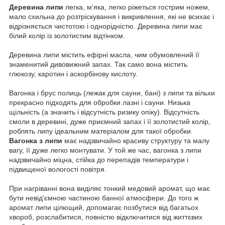
Деревина липи
легка, м'яка, легко ріжеться гострим ножем,
мало схильна до розтріскування і викривлення, які не всихає і
відрізняється чистотою і однорідністю.
Деревина липи має
білий колір із золотистим відтінком.
Деревина липи містить ефірні масла, чим обумовлений її
знаменитий дивовижний запах.
Так само вона містить
глюкозу, каротин і аскорбінову кислоту.
Вагонка і брус полиць (лежак для сауни, бані) з липи та вільхи
прекрасно підходять для обробки лазні і сауни.
Низька
щільність (а значить і відсутність ризику опіку). Відсутність
смоли в деревині, дуже приємний запах і її золотистий колір,
роблять липу ідеальним матеріалом для такої обробки.
Вагонка з липи
має надзвичайно красиву структуру та малу
вагу, її дуже легко монтувати.
У той же час, вагонка з липи
надзвичайно міцна, стійка до перепадів температури і
підвищеної вологості повітря.
При нагріванні вона виділяє тонкий медовий аромат, що має
бути невід'ємною частиною банної атмосфери.
До того ж
аромат липи цілющий, допомагає позбутися від багатьох
хвороб, розслабитися, повністю відключитися від життєвих