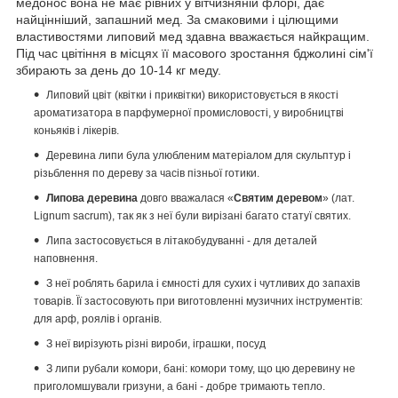
медонос вона не має рівних у вітчизняній флорі, дає
найцінніший, запашний мед.
За смаковими і цілющими
властивостями липовий мед здавна вважається найкращим.
Під час цвітіння в місцях її масового зростання бджолині сім'ї
збирають за день до 10-14 кг меду.
Липовий цвіт (квітки і приквітки) використовується в якості
ароматизатора в парфумерної промисловості, у виробництві
коньяків і лікерів.
Деревина липи була улюбленим матеріалом для скульптур і
різьблення по дереву за часів пізньої готики.
Липова деревина
довго вважалася «
Святим деревом
» (лат.
Lignum sacrum), так як з неї були вирізані багато статуї святих.
Липа застосовується в літакобудуванні - для деталей
наповнення.
З неї роблять барила і ємності для сухих і чутливих до запахів
товарів.
Її застосовують при виготовленні музичних інструментів:
для арф, роялів і органів.
З неї вирізують різні вироби, іграшки, посуд
З липи рубали комори, бані: комори тому, що цю деревину не
приголомшували гризуни, а бані - добре тримають тепло.