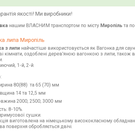
арантія якості! Ми виробники!
вка
нашим ВЛАСНИМ транспортом по місту
Миропіль
та п
ка липа Миропіль
а з липи
найчастіше використовується як Вагонка для сауни
і кімнати, оздоблені дерев'яною вагонкою з липи, також 
и.
иючий, 1-й, 2-й.
:
рина 80(88) та 65 (70) мм
вщина 14 та 12,5 мм
вжина 2000; 2500; 3000 мм
сть: 8-10%.
примусової сушки.
ція виготовлена ​​на німецькому висококласному обладнанн
а поверхня обробляється двічі.