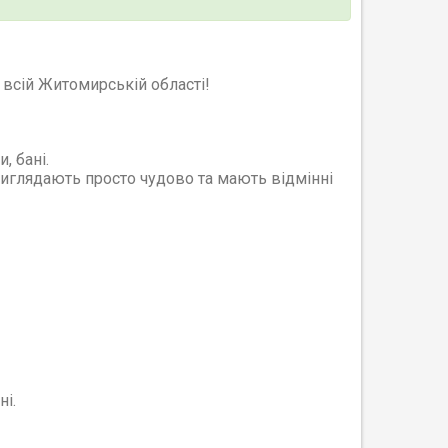
о всій Житомирській області!
, бані.
виглядають просто чудово та мають відмінні
і.