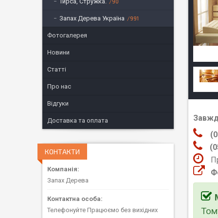
Тирса, Стружка.
90
Запах Дерева Україна
991
Фотогалерея
Новини
Статті
Про нас
Відгуки
Завжд
Доставка та оплата
(0
(
КОНТАКТИ
П
Ф
Запах Дерева
Том
Телефонуйте Працюємо без вихідних