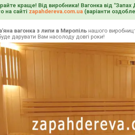
райте краще! Від виробника! Вагонка від "Запах 
о на сайті
zapahdereva.com.ua
(варіанти оздоблен
'яна вагонка з липи в Миропіль
нашого виробниц
буде дарувати Вам насолоду довгі роки!