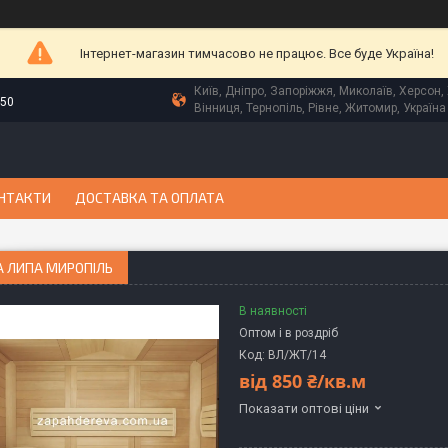
Інтернет-магазин тимчасово не працює. Все буде Україна!
Київ, Дніпро, Запоріжжя, Миколаїв, Херсон, 
-50
Вінниця, Тернопіль, Рівне, Житомир, Україна
НТАКТИ
ДОСТАВКА ТА ОПЛАТА
А ЛИПА МИРОПІЛЬ
В наявності
Оптом і в роздріб
Код:
ВЛ/ЖТ/14
від
850 ₴/кв.м
Показати оптові ціни