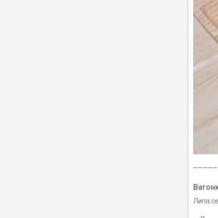
_____
Вагон
Липа с