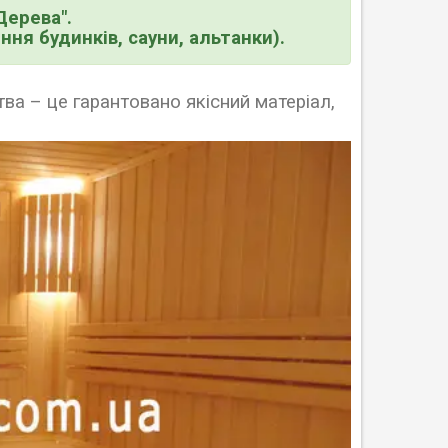
Дерева".
ня будинків, сауни, альтанки).
тва
–
це гарантовано якісний матеріал,