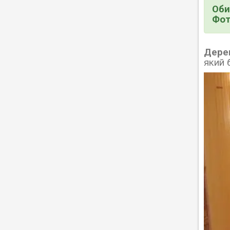
Оби
Фот
Дерев
який 