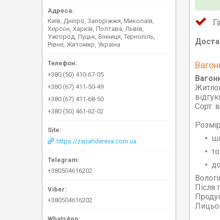
Київ, Дніпро, Запоріжжя, Миколаїв,
Г
Херсон, Харків, Полтава, Львів,
Ужгород, Луцьк, Вінниця, Тернопіль,
Доста
Рівне, Житомир, Україна
Вагон
+380 (50) 410-67-05
Вагонк
Житлов
+380 (67) 411-50-49
відгук
+380 (67) 411-68-50
Сорт: в
+380 (50) 461-62-02
Розмір
ши
https://zapahdereva.com.ua
то
до
+380504616202
Вологі
Після 
Продук
+380504616202
Лицьов