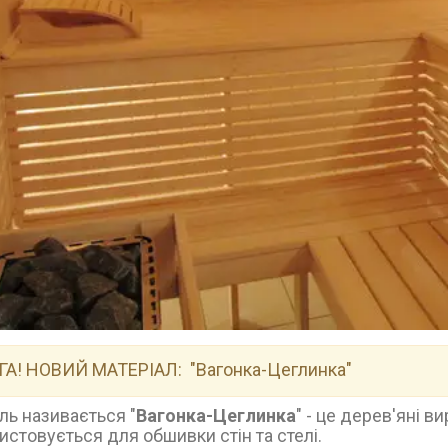
ГА! НОВИЙ МАТЕРІАЛ:
"Вагонка-Цеглинка"
ль називається "
Вагонка-Цеглинка
" - це дерев'яні в
истовується для обшивки стін та стелі.