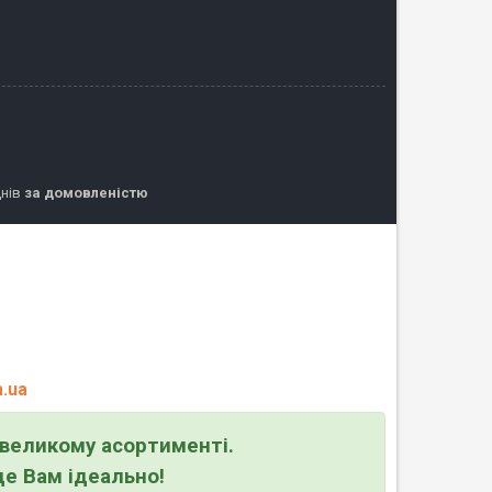
днів
за домовленістю
.ua
великому асортименті.
де Вам ідеально!