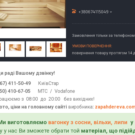
+380674115049
Замовлення тільки за телефоном
повернення товару протягом 14 
и раді Вашому дзвінку!
67) 411-50-49
КиївСтар
050) 410-67-05
МТС / Vodafone
рацюємо з 08:00 до 20:00 без вихідних!
ото, ціни на головному сайті
виробника
:
zapahdereva.com
Ми виготовляємо
вагонку з сосни, вільхи, липи
у 
у у нас Ви зможете обрати той
матеріал, що підій