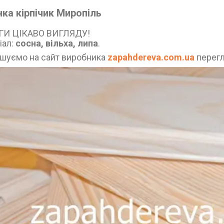
ка кірпічик Миропіль
ГИ ЦІКАВО ВИГЛЯДУ!
іал:
сосна, вільха, липа
.
шуємо на сайт виробника
zapahdereva.com.ua
перегл