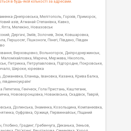
ться в будь-якій кількості за адресами.
аменка-Днепровська, Мелітополь, Горіхів, Приморск,
Новий азів, Атманай Степанівка, Кавко,
 Ялта, Мелекіно, Новазовськ
сокий, Дергачі, Зміїв, Золочев, Зюм, Ковшаровка,
, Першосяг, Пішконоги, Пінегі, Південо, Півден
ово
ювання, Верховцовко, Вольногорск, Дніпродзержинськ,
а, Маломіхайловка, Мареча, Мержева, Нікополь,
ьк, Петрикка, Петрупавловка, Підгородне, Покровське,
ричало, Широке, юреєвка
, Доманевка, Еланець, Івановка, Казанка, Крива Балка,
, південноукраїнг
а Лепетиха, Геніческ, Гола Пристань, Каштегани,
аячка, Нововоронцовка, Новаківська, Скадівск, Таврій,
овська, Долинська, Знаменка, Козольщина, Компанеєвка,
нятинка, Оуфрівка, Оржиця, Первиннайськ, Піщаний
, Глобино, Градинг, Гребенчуга, Диканька, Зеньов,
ановка, Пір'ятинг, Решітилова, Семенівка, Хорол,