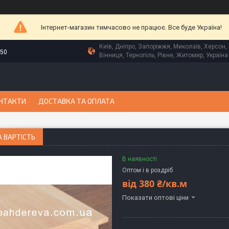
Інтернет-магазин тимчасово не працює. Все буде Україна!
Київ, Дніпро, Запоріжжя, Миколаїв, Херсон, 
-50
Вінниця, Тернопіль, Рівне, Житомир, Україна
НТАКТИ
ДОСТАВКА ТА ОПЛАТА
 ВАРТІСТЬ
В наявності
Оптом і в роздріб
від
380 ₴/кв.м
Показати оптові ціни