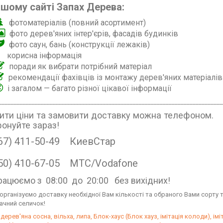
ашому сайті Запах Дерева:
фотоматеріалів (повний асортимент)
фото дерев'яних інтер'єрів, фасадів будинків
фото саун, бань (конструкції лежаків)
корисна інформація
поради як вибрати потрібний матеріал
рекомендації фахівців із монтажу дерев'яних матеріалів
і загалом — багато різної цікавої інформації
___________________________________________________________________________
ити ціни та замовити доставку можна телефоном.
онуйте зараз!
67) 411-50-49 КиевСтар
50) 410-67-05 МТС/Vodafone
рацюємо з 08:00 до 20:00 без вихідних!
 організуємо доставку необхідної Вам кількості та обраного Вами сорту 
дачний селичок!
дерев'яна сосна, вільха, липа, Блок-хаус (Блок хауз, імітація колоди), і