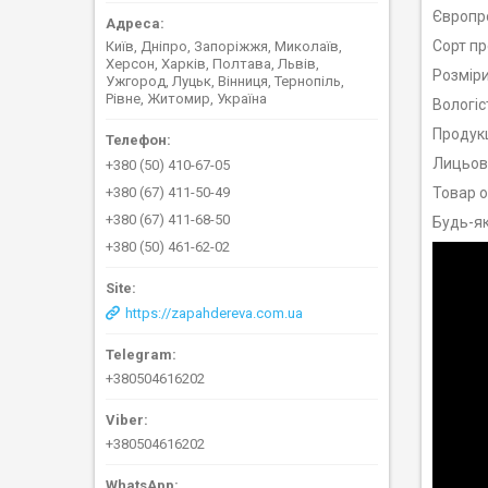
Європро
Сорт пр
Київ, Дніпро, Запоріжжя, Миколаїв,
Херсон, Харків, Полтава, Львів,
Розміри
Ужгород, Луцьк, Вінниця, Тернопіль,
Рівне, Житомир, Україна
Вологіс
Продукц
Лицьова
+380 (50) 410-67-05
+380 (67) 411-50-49
Товар о
+380 (67) 411-68-50
Будь-як
+380 (50) 461-62-02
https://zapahdereva.com.ua
+380504616202
+380504616202