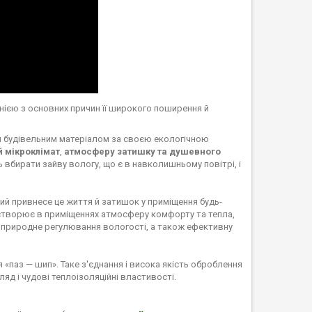
днією з основних причин її широкого поширення й
им будівельним матеріалом за своєю екологічною
 мікроклімат
,
атмосферу затишку та душевного
ь вбирати зайву вологу, що є в навколишньому повітрі, і
кий привнесе це життя й затишок у приміщення будь-
 створює в приміщеннях атмосферу комфорту та тепла,
є природне регулювання вологості, а також ефективну
«паз — шип». Таке з'єднання і висока якість оброблення
яд і чудові теплоізоляційні властивості.