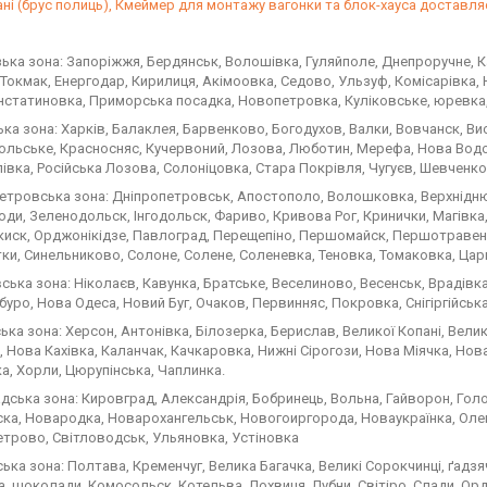
ані (брус полиць), Кмеймер для монтажу вагонки та блок-хауса доставляє
ька зона: Запоріжжя, Бердянськ, Волошівка, Гуляйполе, Днепроручне, К
 Токмак, Енергодар, Кирилиця, Акімоовка, Седово, Ульзуф, Комісарівка, 
статиновка, Приморська посадка, Новопетровка, Куліковське, юревка,
ька зона: Харків, Балаклея, Барвенково, Богодухов, Валки, Вовчанск, Ви
льське, Красносняс, Кучервоний, Лозова, Люботин, Мерефа, Нова Водола
івка, Російська Лозова, Солоніцовка, Стара Покрівля, Чугуєв, Шевченк
етровська зона: Дніпропетровськ, Апостополо, Волошковка, Верхнідн
оди, Зеленодольск, Інгодольск, Фариво, Кривова Рог, Кринички, Магівк
иск, Орджонікідзе, Павлоград, Перещепіно, Першомайск, Першотравенс
тки, Синельниково, Солоне, Солене, Соленевка, Теновка, Томаковка, Ца
вська зона: Ніколаєв, Кавунка, Братське, Веселиново, Весенськ, Врадівка
уро, Нова Одеса, Новий Буг, Очаков, Первинняс, Покровка, Снігіргійська
ка зона: Херсон, Антонівка, Білозерка, Берислав, Великої Копані, Велик
, Нова Кахівка, Каланчак, Качкаровка, Нижні Сірогози, Нова Міячка, Нов
ка, Хорли, Цюрупінська, Чаплинка.
дська зона: Кировград, Александрія, Бобринець, Вольна, Гайворон, Гол
ска, Новародка, Новарохангельськ, Новогоиргорода, Новаукраїнка, Оле
етрово, Світловодськ, Ульяновка, Устіновка
ка зона: Полтава, Кременчуг, Велика Багачка, Великі Сорокчинці, ґадзяч
а, шоколади, Комосольск, Котельва, Лохвиця, Лубни, Світіро, Слади, Орд