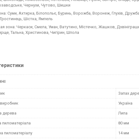
заводське, Чернухи, Чутово, Шишки
она: Суми, Ахтирка, Білопольє, Буринь, Ворожба, Воронеж, Глухів, Дружб
 Тростинець, Шістка, Ямпель
ая зона: Черкаси, Смела, Уман, Ватутино, Містечко, Жашков, Дзвінігра
рще, Тальна, Христинова, Чигірин, Шпола
теристики
ВНІ
ник
Запах дер
 виробник
Україна
а дерева
Липа
 пиломатеріала
80 мм
а пиломатеріалу
14 мм