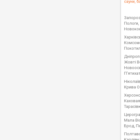
сауни, б
Запороз
Пологи,
Новокон
Харківс
Комсомо
Покотил
Дніпроп
Жовті В
Новооск
П'ятиха
Ніколаї
Крива Об
Херсонсь
Каховая
Тарасів
Церогра
Мала Ві
Брод, П
Полтавсь
Карлівк