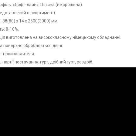
філь. «Софт-лайн». Цілісна (не зрошена).
едставлений в асортименті.
: 88(80) х 14 х 2500(3000) мм.
ть: 8-10%.
ія виготовлена на висококласному німецькому обладнанні.
 поверхня обробляється двічі.
т производителя.
і партії постачання: гурт, дрібний гурт, роздріб.