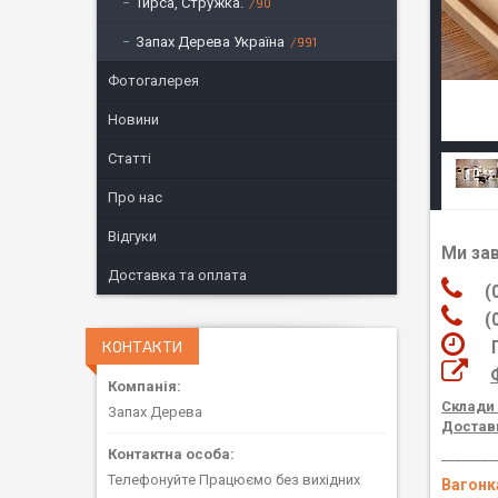
Тирса, Стружка.
90
Запах Дерева Україна
991
Фотогалерея
Новини
Статті
Про нас
Відгуки
Ми за
Доставка та оплата
(06
(05
КОНТАКТИ
Пра
Склади 
Запах Дерева
Доставк
________
Телефонуйте Працюємо без вихідних
Вагонк