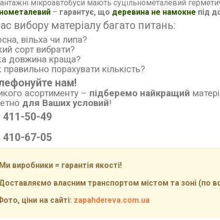
антажні мікроавтобуси мають суцільнометалевий гермети
ьнометалевий
–
гарантує, що
деревина не намокне
під д
час вибору матеріалу багато питань:
осна, вільха чи липа?
кий сорт вибрати?
ка довжина краща?
к правильно порахувати кількість?
лефонуйте нам!
икого асортименту
–
підберемо найкращий
матері
ретно
для Ваших условий
!
) 411-50-49
) 410-67-05
и виробники = гарантія якості!
ставляємо власним транспортом містом та зоні (по всій
то, ціни на сайті:
zapahdereva.com.ua