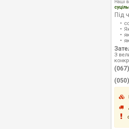
Наші в
суціл
Під 
с
Я
я
я
Зате
З вел
конк
(067
(050
М
До
Фо