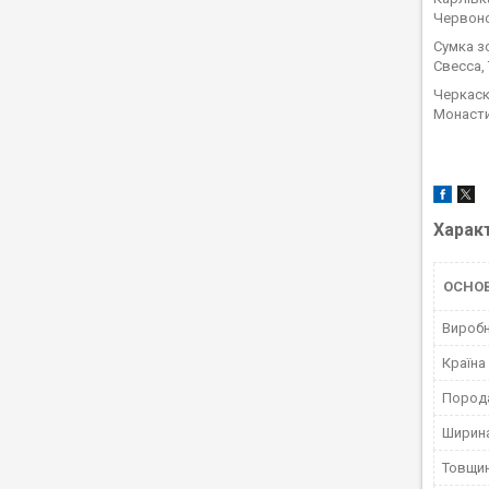
Червоно
Сумка з
Свесса,
Черкаск
Монасти
Харак
ОСНО
Вироб
Країна
Пород
Ширина
Товщин