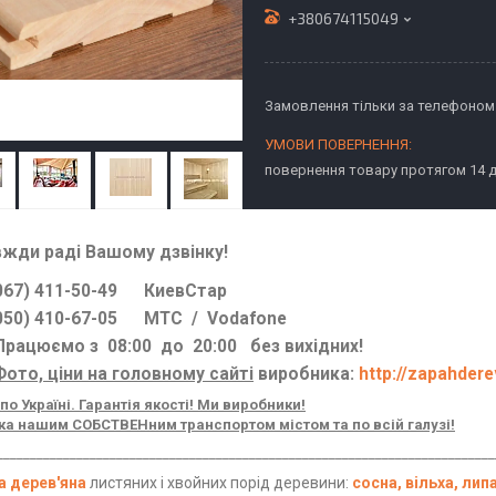
+380674115049
Замовлення тільки за телефоном
повернення товару протягом 14 
вжди раді Вашому дзвінку!
7) 411-50-49 КиевСтар
0) 410-67-05 МТС / Vodafone
цюємо з 08:00 до 20:00 без вихідних!
Фото, ціни на головному сайті
виробника:
http://zapahder
по Україні. Гарантія якості! Ми виробники!
а нашим СОБСТВЕНним транспортом містом та по всій галузі!
___________________________________________________________________________
а дерев'яна
листяних і хвойних порід деревини:
сосна, вільха, лип