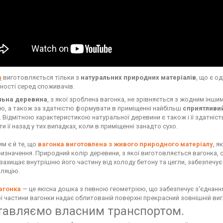
а
виготовляється тільки з
натуральних природних матеріалів
, що є о
ності серед споживачів.
льна деревина
, з якої зроблена вагонка, не зрівняється з жодним інш
ю, а також за здатністю формувати в приміщенні найбільш
сприятливий
. Відмітною характеристикою натуральної деревини є також і її здатніст
и її назад у тих випадках, коли в приміщенні занадто сухо.
м є й те, що
вагонка виготовлена з живого природного матеріалу
, я
ризначення. Природний колір деревини, з якої виготовляється вагонка,
 захищає внутрішню його частину від холоду бетону та цегли, забезпечу
ляцію.
агонка
— це якісна дошка з певною геометрією, що забезпечує з'єднання 
ї частини вагонки надає облитованій поверхні прекрасний зовнішній вигл
тавляємо власним транспортом.