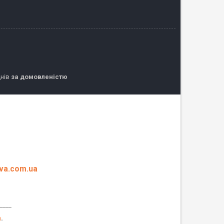
днів
за домовленістю
eva.com.ua
____
а
.