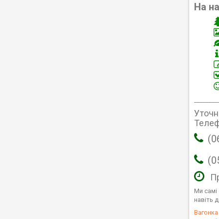
На н
________
Уточн
Телеф
(0
(0
П
Ми самі
навіть 
Вагонка 