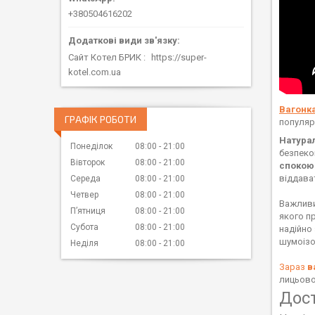
+380504616202
Сайт Котел БРИК
https://super-
kotel.com.ua
Вагонк
ГРАФІК РОБОТИ
популяр
Натура
Понеділок
08:00
21:00
безпеко
Вівторок
08:00
21:00
спокою
віддават
Середа
08:00
21:00
Четвер
08:00
21:00
Важливи
Пʼятниця
08:00
21:00
якого п
Субота
08:00
21:00
надійно
шумоізо
Неділя
08:00
21:00
Зараз
в
лицьово
Дос