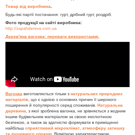
Товар від виробника
.
Будь-які партії постачання: гурт, дрібний гурт, роздріб.
Фото продукції на сайті виробника:
http://zapahdereva.com.ua
Дерев'яна вагонка: переваги використання.
Вагонка
виготовляється тільки з
натуральних природних
матеріалів
, що є однією з основних причин її широкого
поширення й популярності серед споживачів.
Натуральна
деревина
, з якої зроблена вагонка, не зрівняється з жодним
іншим будівельним матеріалом за своєю екологічною
безпекою, а також за здатністю формувати в приміщенні
найбільш
сприятливий мікроклімат
,
атмосферу затишку
та душевного спокою
. Відмітною характеристикою