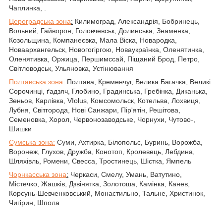
Чаплинка, .
Цероградська зона
:
Килимоград, Александрія, Бобринець,
Вольний, Гайворон, Головчевськ, Долинська, Знаменка,
Козольщина, Компанеєвка, Мала Віска, Новародка,
Новаархангельск, Новогогіргою, Новаукраїнка, Оленятинка,
Оленятивка, Оржица, Першимссай, Піщаний Брод, Петро,
Світловодськ, Ульяновка, Устінювання
Полтавська зона:
Полтава, Кременчуг, Велика Багачка, Великі
Сорочинці, ґадзяч, Глобино, Градинська, Гребінка, Диканька,
Зеньов, Карлівка, VIolus, Комсомольск, Котельва, Лохвиця,
Лубня, Світгорода, Нові Санжари, Пір'ятін, Решітова,
Семеновка, Хорол, Червонозаводське, Чорнухи, Чутово-,
Шишки
Сумська зона:
Суми, Ахтирка, Білопольє, Буринь, Ворожба,
Воронеж, Глухов, Дружба, Конотоп, Кролевець, Лебдина,
Шляхівль, Ромени, Свесса, Тростинець, Шістка, Ямпель
Чорнкасська зона
:
Черкаси, Смелу, Умань, Ватутино,
Містечко, Жашків, Дзвінятка, Золотоша, Камінка, Канев,
Корсунь-Шевченковський, Монастильно, Тальне, Христинок,
Чигірин, Шпола