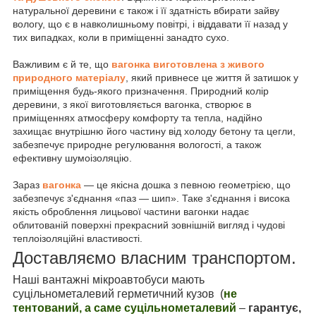
натуральної деревини є також і її здатність вбирати зайву
вологу, що є в навколишньому повітрі, і віддавати її назад у
тих випадках, коли в приміщенні занадто сухо.
Важливим є й те, що
вагонка виготовлена з живого
природного матеріалу
, який привнесе це життя й затишок у
приміщення будь-якого призначення. Природний колір
деревини, з якої виготовляється вагонка, створює в
приміщеннях атмосферу комфорту та тепла, надійно
захищає внутрішню його частину від холоду бетону та цегли,
забезпечує природне регулювання вологості, а також
ефективну шумоізоляцію.
Зараз
вагонка
— це якісна дошка з певною геометрією, що
забезпечує з'єднання «паз — шип». Таке з'єднання і висока
якість оброблення лицьової частини вагонки надає
облитованій поверхні прекрасний зовнішній вигляд і чудові
теплоізоляційні властивості.
Доставляємо власним транспортом.
Наші вантажні мікроавтобуси мають
суцільнометалевий герметичний кузов (
не
тентований, а саме суцільнометалевий
–
гарантує,