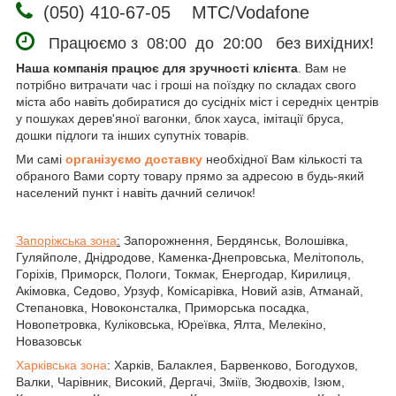
(050) 410-67-05 МТС/Vodafone
Працюємо з 08:00 до 20:00 без вихідних!
Наша компанія працює для зручності клієнта
. Вам не
потрібно витрачати час і гроші на поїздку по складах свого
міста або навіть добиратися до сусідніх міст і середніх центрів
у пошуках дерев'яної вагонки, блок хауса, імітації бруса,
дошки підлоги та інших супутніх товарів.
Ми самі
організуємо доставку
необхідної Вам кількості та
обраного Вами сорту товару прямо за адресою в будь-який
населений пункт і навіть дачний селичок!
Запоріжська зона
:
Запорожнення, Бердянськ, Волошівка,
Гуляйполе, Днідродове, Каменка-Днепровська, Мелітополь,
Горіхів, Приморск, Пологи, Токмак, Енергодар, Кирилиця,
Акімовка, Седово, Урзуф, Комісарівка, Новий азів, Атманай,
Степановка, Новоконсталка, Приморська посадка,
Новопетровка, Куліковська, Юреївка, Ялта, Мелекіно,
Новазовськ
Харківська зона
: Харків, Балаклея, Барвенково, Богодухов,
Валки, Чарівник, Високий, Дергачі, Зміїв, Зюдвохів, Ізюм,