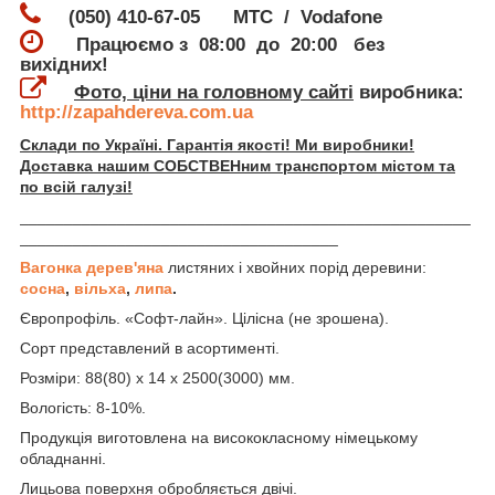
(050) 410-67-05 МТС / Vodafone
Працюємо з 08:00 до 20:00 без
вихідних!
Фото, ціни на головному сайті
виробника:
http://zapahdereva.com.ua
Склади по Україні. Гарантія якості! Ми виробники!
Доставка нашим СОБСТВЕНним транспортом містом та
по всій галузі!
___________________________________________________
____________________________________
Вагонка дерев'яна
листяних і хвойних порід деревини:
сосна
,
вільха
,
липа
.
Європрофіль. «Софт-лайн». Цілісна (не зрошена).
Сорт представлений в асортименті.
Розміри: 88(80) х 14 х 2500(3000) мм.
Вологість: 8-10%.
Продукція виготовлена на висококласному німецькому
обладнанні.
Лицьова поверхня обробляється двічі.