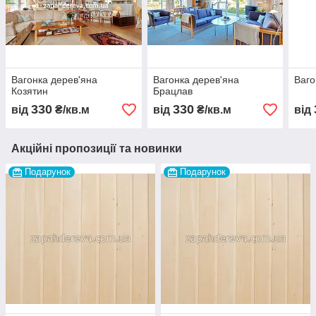
Вагонка дерев'яна
Вагонка дерев'яна
Ваго
Козятин
Брацлав
330
330
від
₴/кв.м
від
₴/кв.м
від
Акційні пропозиції та новинки
Подарунок
Подарунок