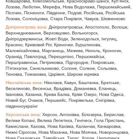
Ковшаровка, Комсомольське, Красноскраво-шанск, Куп'янск,
Лозова, Люботин, Мерефа, Нова Водолажа, Першомайський,
Пісочин, Пісненоги, Південне, Подовг, Російська, Російська
Лозова, Солоніцовка, Стара Покрівля, Чавуєв, Шевченково
Дніпропетрова зона:
Дніпропетровськ, Апостополо, Волошк,
Верхнеднювання, Верховцовко, Вольногорск,
Дніпродзержинськ, Жовті Води, Зеленодольск, Інгуляц,
Красино, Кривовий Рог, Криночки, Бурштинова,
Маломіхайловка, Марганець, Межева, Нихоль, Кроногик,
Оранкід, Павлоград, Перещепіно, Першомайськ,
Перштравенськ, Петриковка, Підгородне, Покровське,
П'ятихатки, Синельниково, Солоне, Солене, Сольовка,
Теновка, Томаковка, Царівня, Широке юревка
Ніколаївська зона
: Ніколаєв, Кавун, Баштанка, Братське,
Веселиново, Весенськ, Врадівка, Доманевка, Еланець,
Івановка, Казанка, Крива Балка, Кріве Озеро, Нова Одеса,
Новий Буг, Очаков, Першаяйс, Покрівелька, Снігірівка,
південноукраїнг
Херсонська зона
: Херсон, Антонівка, Білозерка, Берислав,
Велики Копані, Велика Лепетиха, Геніческ, Гола Пристань,
Камислани, Кахова, Нова Кахівка, Каланчак, Качкаровка,
Нижні Сірогози, Нова Махачка, Нова Моячка, Новоронцовка,
Нова Скадовська, Таврійська, Тарас, Хорли, Цюрупинск,