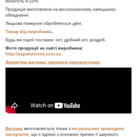
Вологість 8-10%.
Продукція виготовлена на висококласному німецькому
обладнанні.
Лицьова поверхня обробляється двічі.
Товар від виробника
.
Будь-які партії поставок: опт, дрібний опт, роздріб.
Фото продукції на сайті виробника:
http://zapahdereva.com.ua
Дерев'яна вагонка: переваги використання.
Вагонка
виготовляється тільки з
натуральних природних
матеріалів
, що є однією з основних причин її широкого