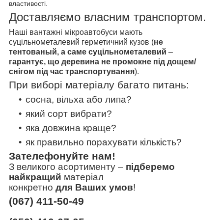
властивості.
Доставляємо власним транспортом.
Наші вантажні мікроавтобуси мають
суцільнометалевий герметичний кузов (
не
тентованый, а саме суцільнометалевий
–
гарантує, що
деревина не промокне
під дощем/
снігом
під час транспортування
).
При виборі матеріалу багато питань:
сосна, вільха або липа?
який сорт вибрати?
яка довжина краще?
як правильно порахувати кількість?
Зателефонуйте нам!
З великого асортименту
–
підберемо
найкращий
матеріал
конкретно
для Ваших умов
!
(067) 411-50-49