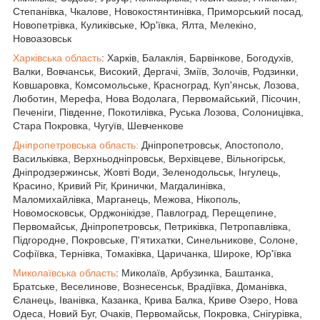
Степанівка, Чкалове, Новокостянтинівка, Приморський посад,
Новопетрівка, Куликівське, Юр'ївка, Ялта, Мелекіно,
Новоазовськ
Харківська область
: Харків, Балаклія, Барвінкове, Богодухів,
Валки, Вовчанськ, Високий, Дергачі, Зміїв, Золочів, Родзинки,
Ковшаровка, Комсомольське, Красноград, Куп'янськ, Лозова,
Люботин, Мерефа, Нова Водолага, Первомайський, Пісочин,
Печеніги, Південне, Покотилівка, Руська Лозова, Солоницівка,
Стара Покровка, Чугуїв, Шевченкове
Дніпропетровська область:
Дніпропетровськ, Апостополо,
Васильківка, Верхньодніпровськ, Верхівцеве, Вільногірськ,
Дніпродзержинськ, Жовті Води, Зеленодольськ, Інгулець,
Красино, Кривий Ріг, Кринички, Магдалинівка,
Маломихайлівка, Марганець, Межова, Нікополь,
Новомосковськ, Орджонікідзе, Павлоград, Перещепине,
Первомайськ, Дніпропетровськ, Петриківка, Петропавлівка,
Підгородне, Покровське, П'ятихатки, Синельникове, Солоне,
Софіївка, Тернівка, Томаківка, Царичанка, Широке, Юр'ївка
Миколаївська область
: Миколаїв, Арбузинка, Баштанка,
Братське, Веселинове, Вознесенськ, Врадіївка, Доманівка,
Єланець, Іванівка, Казанка, Крива Балка, Криве Озеро, Нова
Одеса, Новий Буг, Очаків, Первомайськ, Покровка, Снігурівка,