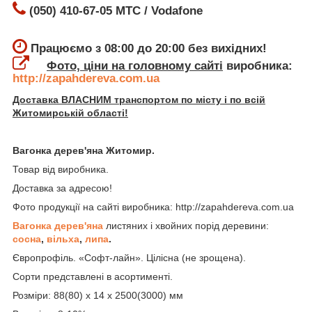
(050) 410-67-05 МТС / Vodafone
Працюємо з 08:00 до 20:00 без вихідних!
Фото, ціни на головному сайті
виробника:
http://zapahdereva.com.ua
Доставка ВЛАСНИМ транспортом по місту і по всій
Житомирській області!
Вагонка дерев'яна Житомир.
Товар від виробника.
Доставка за адресою!
Фото продукції на сайті виробника: http://zapahdereva.com.ua
Вагонка дерев'яна
листяних і хвойних порід деревини:
сосна
,
вільха
,
липа
.
Європрофіль. «Софт-лайн». Цілісна (не зрощена).
Сорти представлені в асортименті.
Розміри: 88(80) х 14 х 2500(3000) мм