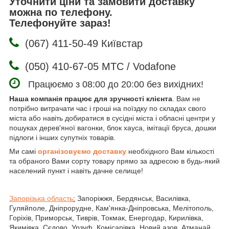
Уточнити ціни та замовити доставку
можна по телефону.
Телефонуйте зараз!
(067) 411-50-49 Київстар
(050) 410-67-05 МТС / Vodafone
Працюємо з 08:00 до 20:00 без вихідних!
Наша компанія працює для зручності клієнта
. Вам не
потрібно витрачати час і гроші на поїздку по складах свого
міста або навіть добиратися в сусідні міста і обласні центри у
пошуках дерев'яної вагонки, блок хауса, імітації бруса, дошки
підлоги і інших супутніх товарів.
Ми самі
організовуємо доставку
необхідного Вам кількості
та обраного Вами сорту товару прямо за адресою в будь-який
населений пункт і навіть дачне селище!
Запорізька область
:
Запоріжжя, Бердянськ, Василівка,
Гуляйполе, Дніпрорудне, Кам'янка-Дніпровська, Мелітополь,
Горіхів, Приморськ, Тиврів, Токмак, Енергодар, Кирилівка,
Якимівка, Сєдово, Урзуф, Комісарівка, Новий азов, Атманай,