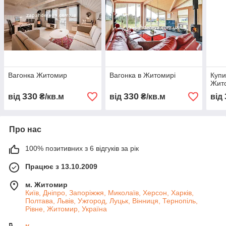
Вагонка Житомир
Вагонка в Житомирі
Купи
Жит
330
330
від
₴/кв.м
від
₴/кв.м
від
Про нас
100% позитивних з 6 відгуків за рік
Працює з 13.10.2009
м. Житомир
Київ, Дніпро, Запоріжжя, Миколаїв, Херсон, Харків,
Полтава, Львів, Ужгород, Луцьк, Вінниця, Тернопіль,
Рівне, Житомир, Україна