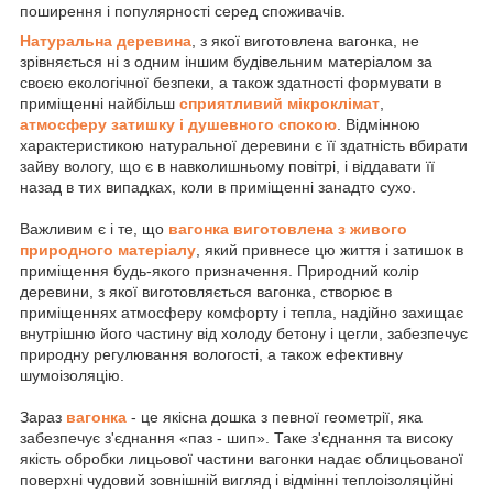
поширення і популярності серед споживачів.
Натуральна деревина
, з якої виготовлена вагонка, не
зрівняється ні з одним іншим будівельним матеріалом за
своєю екологічної безпеки, а також здатності формувати в
приміщенні найбільш
сприятливий мікроклімат
,
атмосферу затишку і душевного спокою
. Відмінною
характеристикою натуральної деревини є її здатність вбирати
зайву вологу, що є в навколишньому повітрі, і віддавати її
назад в тих випадках, коли в приміщенні занадто сухо.
Важливим є і те, що
вагонка виготовлена з живого
природного матеріалу
, який привнесе цю життя і затишок в
приміщення будь-якого призначення. Природний колір
деревини, з якої виготовляється вагонка, створює в
приміщеннях атмосферу комфорту і тепла, надійно захищає
внутрішню його частину від холоду бетону і цегли, забезпечує
природну регулювання вологості, а також ефективну
шумоізоляцію.
Зараз
вагонка
- це якісна дошка з певної геометрії, яка
забезпечує з'єднання «паз - шип». Таке з'єднання та високу
якість обробки лицьової частини вагонки надає облицьованої
поверхні чудовий зовнішній вигляд і відмінні теплоізоляційні