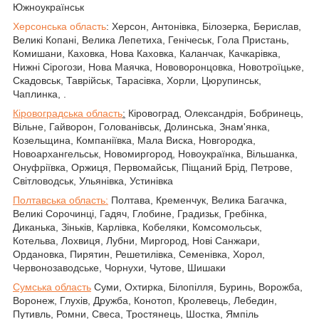
Южноукраїнськ
Херсонська область
: Херсон, Антонівка, Білозерка, Берислав,
Великі Копані, Велика Лепетиха, Генічеськ, Гола Пристань,
Комишани, Каховка, Нова Каховка, Каланчак, Качкарівка,
Нижні Сірогози, Нова Маячка, Нововоронцовка, Новотроїцьке,
Скадовськ, Таврійськ, Тарасівка, Хорли, Цюрупинськ,
Чаплинка, .
Кіровоградська область
:
Кіровоград, Олександрія, Бобринець,
Вільне, Гайворон, Голованівськ, Долинська, Знам'янка,
Козельщина, Компаніївка, Мала Виска, Новгородка,
Новоархангельськ, Новомиргород, Новоукраїнка, Вільшанка,
Онуфріївка, Оржиця, Первомайськ, Піщаний Брід, Петрове,
Світловодськ, Ульянівка, Устинівка
Полтавська область:
Полтава, Кременчук, Велика Багачка,
Великі Сорочинці, Гадяч, Глобине, Градизьк, Гребінка,
Диканька, Зіньків, Карлівка, Кобеляки, Комсомольськ,
Котельва, Лохвиця, Лубни, Миргород, Нові Санжари,
Ордановка, Пирятин, Решетилівка, Семенівка, Хорол,
Червонозаводське, Чорнухи, Чутове, Шишаки
Сумська область
Суми, Охтирка, Білопілля, Буринь, Ворожба,
Воронеж, Глухів, Дружба, Конотоп, Кролевець, Лебедин,
Путивль, Ромни, Свеса, Тростянець, Шостка, Ямпіль